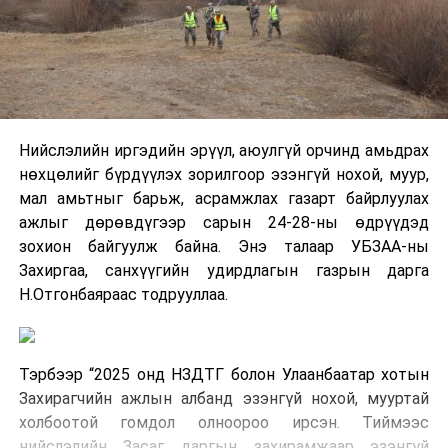
Нийслэлийн иргэдийн эрүүл, аюулгүй орчинд амьдрах
нөхцөлийг бүрдүүлэх зорилгоор эзэнгүй нохой, муур,
мал амьтныг барьж, асрамжлах газарт байрлуулах
ажлыг дөрөвдүгээр сарын 24-28-ны өдрүүдэд
зохион байгуулж байна. Энэ талаар УБЗАА-ны
Захиргаа, санхүүгийн удирдлагын газрын дарга
Н.Отгонбаяраас тодрууллаа.
Тэрбээр “2025 онд НЗДТГ болон Улаанбаатар хотын
Захирагчийн ажлын албанд эзэнгүй нохой, мууртай
холбоотой гомдол олноороо ирсэн. Тиймээс
нийслэлийн Засаг даргын захирамжаар эзэнгүй