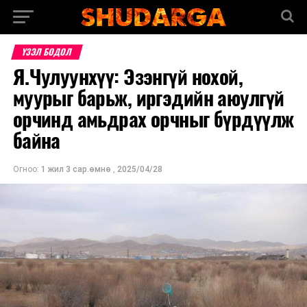
ҮЗЭЛ БОДОЛ
Я.Чулуунхүү: Эзэнгүй нохой,
муурыг барьж, иргэдийн аюулгүй
орчинд амьдрах орчныг бүрдүүлж
байна
Огноо:
1 жил 3 сар.өмнө
,
2025/04/28