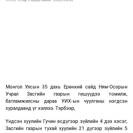
Аав минь цэргийн хурандаа хүн байсан учраас тушаал
авсан газар бүрт нь хамт “нүүж”, цэргийн хүний
амьдралын жаргал, зовлонг багаасаа гадарладаг
байсан минь энэ албыг сонгох шалтгаан болж байлаа.
-Таны ажлын нууц жор?
Хүн сонирхож, сэтгэл зүрхээ зориулсан зүйлдээ л
амжилт гаргадаг. Миний хувьд эх орон, иргэдийнхээ
аюулгүй байдлын төлөө ажиллаж байна гэсэн чин
сэтгэл, хариуцлага, сахилга бат, тасралтгүй суралцах
хүсэл зэрэг үнэт зүйлс амжилтад хүрэх үндэс болдог.
Онцгой байдлын байгууллагын ажил бол нэг хүний
хүчээр биш хамт олны нэгдэл, харилцан итгэлцэл,
Монгол Улсын 35 дахь Ерөнхий сайд Ням-Осорын
бэлтгэл сургалт дээр тулгуурладаг онцлогтой.
Учрал Засгийн газрын гишүүдээ томилж,
Тиймээс мэргэжлийн ур чадвар, эх оронч сэтгэлтэй
батламжилсны дараа УИХ-ын чуулганы нэгдсэн
алба хаагчидтайгаа хамтран ажиллаж, иргэдийнхээ
хуралдаанд үг хэллээ. Тэрбээр,
итгэлийг хүлээж ажиллах нь хамгийн чухал гэж
боддог.
Үндсэн хуулийн Гучин есдүгээр зүйлийн 4 дэх хэсэг,
Бидний зорилго зөвхөн үүргээ гүйцэтгэхэд бус,
Засгийн газрын тухай хуулийн 21 дүгээр зүйлийн 5