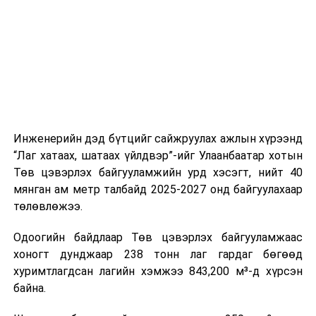
цагийн менежмент, мэдээлэл дамжуулах журам,
холбогдох байгууллагуудын уялдаа холбоо, аюулгүй
ажиллагааны чиглэлээр жолооч нарыг сургалт, арга
зүйгээр хангаж байна.
Мөн зам тээврийн осол, саатал болон бусад эрсдэл,
онцгой нөхцөл үүссэн үед авах арга хэмжээ, ачаалал
ихтэй нөхцөлд тайван, зөв, шуурхай шийдвэр гаргах,
Инженерийн дэд бүтцийг сайжруулах ажлын хүрээнд
өдөр тутмын ажлын бэлэн байдлыг хангах зэрэг
“Лаг хатаах, шатаах үйлдвэр”-ийг Улаанбаатар хотын
практик ур чадварыг сургалтын хөтөлбөрт тусгажээ.
Төв цэвэрлэх байгууламжийн урд хэсэгт, нийт 40
мянган ам метр талбайд 2025-2027 онд байгуулахаар
Сургалтыг танилцуулах лекц, асуулт-хариулт,
төлөвлөжээ.
жишээнд суурилсан сургалт, багаар ажиллах дасгал,
маршрут болон тээвэрлэлтийн урсгалын зураглалтай
Одоогийн байдлаар Төв цэвэрлэх байгууламжаас
танилцах, онцгой нөхцөлд ажиллах дадлага зэрэг
хоногт дунджаар 238 тонн лаг гардаг бөгөөд
онол, практик хосолсон хэлбэрээр зохион байгуулж
хуримтлагдсан лагийн хэмжээ 843,200 м³-д хүрсэн
байна.
байна.
Сургалтын үеэр COP17 олон улсын бага хурлыг