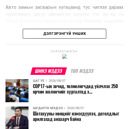
эрчим хүч үйлдвэрлэдэг.
Авто замын засварын хугацаанд тус чиглэл дараах
Ийнхүү лаг хатаах, шатаах технологийг лагийн
зураглалын дагуу үйлчилгээ үзүүлэх тул иргэд та
эзлэхүүнийг бууруулахын зэрэгцээ эрчим хүч
бүхэн зорчилтоо төлөвлөнө үү
гэж Нийтийн тээврийн
үйлдвэрлэх, нөөцийг дахин ашиглах чиглэлээр олон
бодлогын газраас мэдээллээ.
улсад өргөн ашиглаж байна.
ДЭЛГЭРЭНГҮЙ УНШИХ
СУРТАЛЧИЛГАА
ШИНЭ МЭДЭЭ
ТОП МЭДЭЭ
ЦАГ ҮЕ
2026/08/07
COP17-ын зочид, төлөөлөгчдөд үйлчлэх 250
орчим жолоочийг сургалтад х...
ШУДАРГА МЭДЭЭ
2026/08/07
Шатахууны нөөцийг нэмэгдүүлэх, доголдлыг
арилгахад анхаарч байна