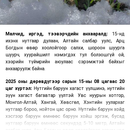
Малчид, иргэд, тээвэрчдийн анхааралд:
15-нд
ихэнх нутгаар дулаан, Алтайн салбар уулс, Арц
Богдын өвөр хоолойгоор салхи, шороон шуурга
шуурч, хуурайшилт нэмэгдэх тул болзошгүй ой,
хээрийн түймрийн аюулаас сэрэмжтэй байхыг
анхааруулж байна.
2025 оны дөрөвдүгээр сарын 15-ны 08 цагаас 20
цаг хүртэл:
Нутгийн баруун хагаст үүлшинэ, нутгийн
зүүн хагаст багавтар үүлтэй. Увс нуурын хотгор,
Монгол-Алтай, Хангай, Хөвсгөл, Хэнтийн уулархаг
нутгаар бороо, нойтон цас орно. Нутгийн баруун хойд
хэсгээр баруун өмнөөс баруун хойш эргэж, бусад
нутгаар баруун өмнөөс секундэд 5-10 метр, Алтайн