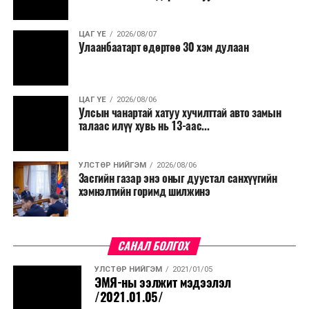
ЦАГ ҮЕ
2026/08/07
Улаанбаатарт өдөртөө 30 хэм дулаан
ЦАГ ҮЕ
2026/08/06
Улсын чанартай хатуу хучилттай авто замын
талаас илүү хувь нь 13-аас...
УЛСТӨР НИЙГЭМ
2026/08/06
Засгийн газар энэ оныг дуустал санхүүгийн
хэмнэлтийн горимд шилжинэ
САНАЛ БОЛГОХ
УЛСТӨР НИЙГЭМ
2021/01/05
ЭМЯ-ны ээлжит мэдээлэл
/2021.01.05/