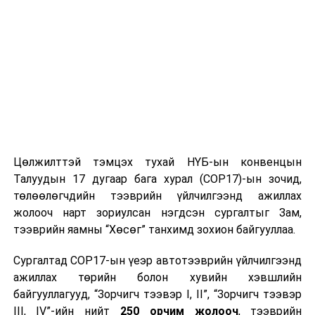
ТЭРЭЛЖ ОРЧМООР:
Үүлшинэ. Хур
тунадас орохгүй. Салхи баруун өмнөөс
секундэд 5-10 метр. 20-22 хэм дулаан
байна.
2025 оны дөрөвдүгээр сарын 16-наас 20-ныг
хүртэлх
цаг агаарын урьдчилсан төлөв
Цөлжилттэй тэмцэх тухай НҮБ-ын конвенцын
Дөрөвдүгээр сары 16-нд баруун аймгуудын нутгийн
Талуудын 17 дугаар бага хурал (COP17)-ын зочид,
зүүн хойд, төв болон зүүн аймгуудын нутгийн хойд
төлөөлөгчдийн тээврийн үйлчилгээнд ажиллах
хэсгээр, 17-нд баруун аймгуудын нутгийн өмнөд,
жолооч нарт зориулсан нэгдсэн сургалтыг Зам,
зүүн аймгуудын нутгийн хойд хэсгээр, 18-нд говийн
тээврийн яамны “Хөсөг” танхимд зохион байгууллаа.
аймгуудын нутгийн өмнөд хэсгээр, 19-нд баруун
аймгуудын нутгийн зарим газар, төвийн аймгуудын
Сургалтад COP17-ын үеэр автотээврийн үйлчилгээнд
нутгийн баруун хойд хэсгээр бороо, нойтон цас орно.
ажиллах төрийн болон хувийн хэвшлийн
Салхи 16-нд нутгийн зарим газраар секундэд 13-15
байгууллагууд, “Зорчигч тээвэр I, II”, “Зорчигч тээвэр
метр, 18-нд Алтайн салбар уулсаар, 19-нд нутгийн
III, IV”-ийн нийт
250 орчим жолооч
, тээврийн