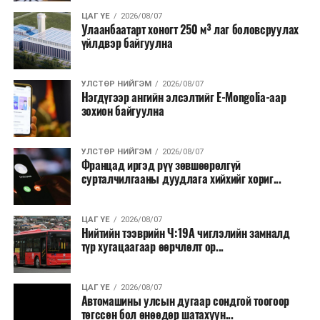
ЦАГ ҮЕ
2026/08/07
Улаанбаатарт хоногт 250 м³ лаг боловсруулах
үйлдвэр байгуулна
УЛСТӨР НИЙГЭМ
2026/08/07
Нэгдүгээр ангийн элсэлтийг E-Mongolia-аар
зохион байгуулна
УЛСТӨР НИЙГЭМ
2026/08/07
Францад иргэд рүү зөвшөөрөлгүй
сурталчилгааны дуудлага хийхийг хориг...
ЦАГ ҮЕ
2026/08/07
Нийтийн тээврийн Ч:19А чиглэлийн замналд
түр хугацаагаар өөрчлөлт ор...
ЦАГ ҮЕ
2026/08/07
Автомашины улсын дугаар сондгой тоогоор
төгссөн бол өнөөдөр шатахуун...