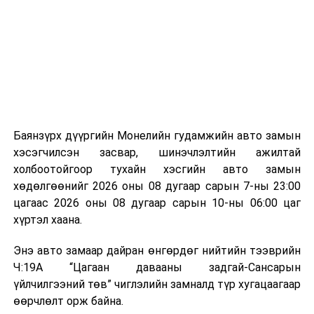
байгууламжаас гардаг лагийг байгаль орчинд аюулгүй
мэдээллээ.
аргаар боловсруулж, эзлэхүүнийг эрс бууруулах
зориулалттай. Лагийг өндөр температурт шатааснаар
эзлэхүүн нь 90 хүртэл хувиар буурч, бактери, вирус
болон бусад өвчин үүсгэгч бичил биетнийг устгах
боломжтой.
Түүнчлэн шаталтын явцад үүсэх дулааныг цахилгаан
болон дулааны эрчим хүч үйлдвэрлэхэд ашиглаж
Баянзүрх дүүргийн Монелийн гудамжийн авто замын
болдог. Зарим технологийн хувьд шаталтын дараа
хэсэгчилсэн засвар, шинэчлэлтийн ажилтай
үлдэх үнснээс фосфор зэрэг ашигт эрдсийг сэргээн
холбоотойгоор тухайн хэсгийн авто замын
авах боломжтой аж.
хөдөлгөөнийг 2026 оны 08 дугаар сарын 7-ны 23:00
цагаас 2026 оны 08 дугаар сарын 10-ны 06:00 цаг
Япон, Герман, Швейцар, Нидерланд, Өмнөд Солонгос
хүртэл хаана.
зэрэг улс лаг хатаах, шатаах технологийг ашиглаж
байна. Тухайлбал, Германд лаг шатаах үйлдвэрээс
Энэ авто замаар дайран өнгөрдөг нийтийн тээврийн
гарсан үнснээс фосфор сэргээн авах технологи
Ч:19А “Цагаан давааны задгай-Сансарын
ашигладаг бол Нидерландад төвлөрсөн лаг
үйлчилгээний төв” чиглэлийн замналд түр хугацаагаар
боловсруулах үйлдвэрүүдээр дулаан, цахилгаан
өөрчлөлт орж байна.