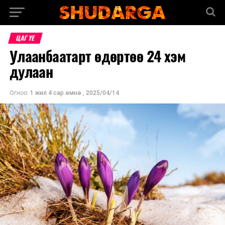
ЦАГ ҮЕ
Улаанбаатарт өдөртөө 24 хэм
дулаан
Огноо:
1 жил 4 сар.өмнө
,
2025/04/14