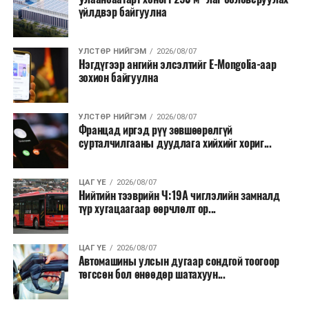
үйлдвэр байгуулна
УЛСТӨР НИЙГЭМ
2026/08/07
Нэгдүгээр ангийн элсэлтийг E-Mongolia-аар
зохион байгуулна
УЛСТӨР НИЙГЭМ
2026/08/07
Францад иргэд рүү зөвшөөрөлгүй
сурталчилгааны дуудлага хийхийг хориг...
ЦАГ ҮЕ
2026/08/07
Нийтийн тээврийн Ч:19А чиглэлийн замналд
түр хугацаагаар өөрчлөлт ор...
ЦАГ ҮЕ
2026/08/07
Автомашины улсын дугаар сондгой тоогоор
төгссөн бол өнөөдөр шатахуун...