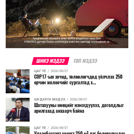
ШИНЭ МЭДЭЭ
ТОП МЭДЭЭ
ЦАГ ҮЕ
2026/08/07
COP17-ын зочид, төлөөлөгчдөд үйлчлэх 250
орчим жолоочийг сургалтад х...
ШУДАРГА МЭДЭЭ
2026/08/07
Шатахууны нөөцийг нэмэгдүүлэх, доголдлыг
арилгахад анхаарч байна
ЦАГ ҮЕ
2026/08/07
Улаанбаатарт хоногт 250 м³ лаг боловсруулах