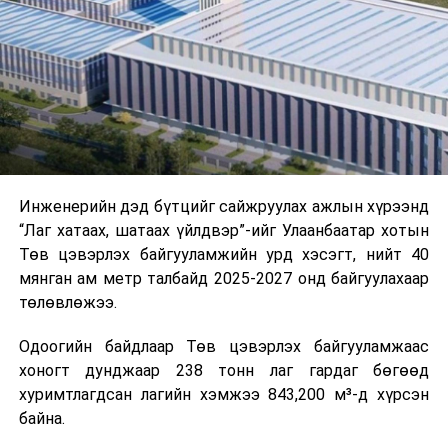
шат, маршрут, хөдөлгөөний зохион байгуулалт,
цагийн менежмент, мэдээлэл дамжуулах журам,
холбогдох байгууллагуудын уялдаа холбоо, аюулгүй
ажиллагааны чиглэлээр жолооч нарыг сургалт, арга
зүйгээр хангаж байна.
Мөн зам тээврийн осол, саатал болон бусад эрсдэл,
онцгой нөхцөл үүссэн үед авах арга хэмжээ, ачаалал
ихтэй нөхцөлд тайван, зөв, шуурхай шийдвэр гаргах,
Инженерийн дэд бүтцийг сайжруулах ажлын хүрээнд
өдөр тутмын ажлын бэлэн байдлыг хангах зэрэг
“Лаг хатаах, шатаах үйлдвэр”-ийг Улаанбаатар хотын
практик ур чадварыг сургалтын хөтөлбөрт тусгажээ.
Төв цэвэрлэх байгууламжийн урд хэсэгт, нийт 40
мянган ам метр талбайд 2025-2027 онд байгуулахаар
Сургалтыг танилцуулах лекц, асуулт-хариулт,
төлөвлөжээ.
жишээнд суурилсан сургалт, багаар ажиллах дасгал,
маршрут болон тээвэрлэлтийн урсгалын зураглалтай
Одоогийн байдлаар Төв цэвэрлэх байгууламжаас
танилцах, онцгой нөхцөлд ажиллах дадлага зэрэг
хоногт дунджаар 238 тонн лаг гардаг бөгөөд
онол, практик хосолсон хэлбэрээр зохион байгуулж
хуримтлагдсан лагийн хэмжээ 843,200 м³-д хүрсэн
байна.
байна.
Сургалтын үеэр COP17 олон улсын бага хурлыг