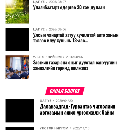
ЦАГ ҮЕ
2026/08/07
Улаанбаатарт өдөртөө 30 хэм дулаан
ЦАГ ҮЕ
2026/08/06
Улсын чанартай хатуу хучилттай авто замын
талаас илүү хувь нь 13-аас...
УЛСТӨР НИЙГЭМ
2026/08/06
Засгийн газар энэ оныг дуустал санхүүгийн
хэмнэлтийн горимд шилжинэ
САНАЛ БОЛГОХ
ЦАГ ҮЕ
2020/04/20
Даланзадгад-Гурвантэс чиглэлийн
автозамын ажил үргэлжилж байна
УЛСТӨР НИЙГЭМ
2025/11/10