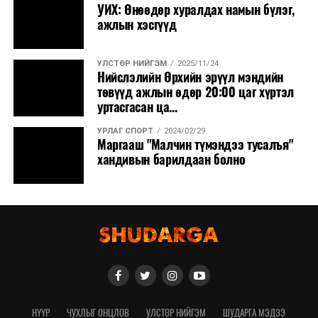
УИХ: Өнөөдөр хуралдах намын бүлэг,
ажлын хэсгүүд
УЛСТӨР НИЙГЭМ
2025/11/24
Нийслэлийн Өрхийн эрүүл мэндийн
төвүүд ажлын өдөр 20:00 цаг хүртэл
уртасгасан ца...
УРЛАГ СПОРТ
2024/02/29
Маргааш "Малчин түмэндээ тусалъя"
хандивын барилдаан болно
НҮҮР
ЧУХЛЫГ ОНЦЛОВ
УЛСТӨР НИЙГЭМ
ШУДАРГА МЭДЭЭ