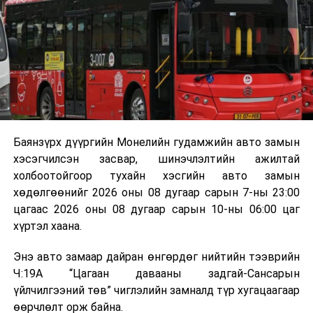
байгууламжаас гардаг лагийг байгаль орчинд аюулгүй
мэдээллээ.
аргаар боловсруулж, эзлэхүүнийг эрс бууруулах
зориулалттай. Лагийг өндөр температурт шатааснаар
эзлэхүүн нь 90 хүртэл хувиар буурч, бактери, вирус
болон бусад өвчин үүсгэгч бичил биетнийг устгах
боломжтой.
Түүнчлэн шаталтын явцад үүсэх дулааныг цахилгаан
болон дулааны эрчим хүч үйлдвэрлэхэд ашиглаж
Баянзүрх дүүргийн Монелийн гудамжийн авто замын
болдог. Зарим технологийн хувьд шаталтын дараа
хэсэгчилсэн засвар, шинэчлэлтийн ажилтай
үлдэх үнснээс фосфор зэрэг ашигт эрдсийг сэргээн
холбоотойгоор тухайн хэсгийн авто замын
авах боломжтой аж.
хөдөлгөөнийг 2026 оны 08 дугаар сарын 7-ны 23:00
цагаас 2026 оны 08 дугаар сарын 10-ны 06:00 цаг
Япон, Герман, Швейцар, Нидерланд, Өмнөд Солонгос
хүртэл хаана.
зэрэг улс лаг хатаах, шатаах технологийг ашиглаж
байна. Тухайлбал, Германд лаг шатаах үйлдвэрээс
Энэ авто замаар дайран өнгөрдөг нийтийн тээврийн
гарсан үнснээс фосфор сэргээн авах технологи
Ч:19А “Цагаан давааны задгай-Сансарын
ашигладаг бол Нидерландад төвлөрсөн лаг
үйлчилгээний төв” чиглэлийн замналд түр хугацаагаар
боловсруулах үйлдвэрүүдээр дулаан, цахилгаан
өөрчлөлт орж байна.