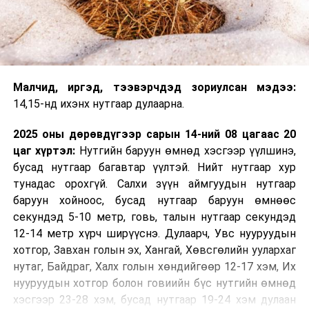
Малчид, иргэд, тээвэрчдэд зориулсан мэдээ:
14,15-нд ихэнх нутгаар дулаарна.
2025 оны дөрөвдүгээр сарын 14-ний 08 цагаас 20
цаг хүртэл:
Нутгийн баруун өмнөд хэсгээр үүлшинэ,
бусад нутгаар багавтар үүлтэй. Нийт нутгаар хур
тунадас орохгүй. Салхи зүүн аймгуудын нутгаар
баруун хойноос, бусад нутгаар баруун өмнөөс
секундэд 5-10 метр, говь, талын нутгаар секундэд
12-14 метр хүрч ширүүснэ. Дулаарч, Увс нууруудын
хотгор, Завхан голын эх, Хангай, Хөвсгөлийн уулархаг
нутаг, Байдраг, Халх голын хөндийгөөр 12-17 хэм, Их
нууруудын хотгор болон говиийн бүс нутгийн өмнөд
хэсгээр 23-28 хэм, бусад нутгаар 19-24 хэм дулаан