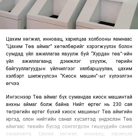
Цахим хөгжил, инновац, харилцаа холбооны яамнаас
“Цахим Төв аймаг” хөтөлбөрийг хэрэгжүүлэх болон
сумдад үйл ажиллагаа явуулж буй “Хурдан төв”-ийн
үйл ажиллагаанд дэмжлэг үзүүлж, төрийн
байгууллагуудын үйлчилгээг хялбаршуулан, цахим
хэлбэрт шилжүүлсэн “Киоск машин”-ыг хүлээлгэн
өгчээ.
Ингэснээр Төв аймаг бүх сумандаа киоск машинтай
анхны аймаг болж байна. Нийт өртөг нь 230 сая
төгрөгийн өртөг бүхий киоск машиныг Төв аймгийн
иргэд, олон нийтийн санал хүсэлтэд үндэслэн Төв
аймгаас төвийн бүсэд сонгогдсон гишүүдийн санал
санаачилга, Цахим хөгжил, инновац, харилцаа