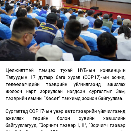
сумын Загдал, Талбулаг багт “Старлинк” төхөөрөмж
гардуулжээ.
УНШСАН:
1372
ДАРААХ МЭДЭЭ
УИХ-ын дэд дарга Х.Булгантуяа тэргүүтэй төлөөлөгчид
Олон Улсын Парламентын Холбооны 150 дугаар
чуулга уулзалтад оролцож байна
ӨМНӨХ МЭДЭЭ
Цөлжилттэй тэмцэх тухай НҮБ-ын конвенцын
УБЦТС: Өнөөдөр хийгдэх засварын хуваарь
Талуудын 17 дугаар бага хурал (COP17)-ын зочид,
төлөөлөгчдийн тээврийн үйлчилгээнд ажиллах
жолооч нарт зориулсан нэгдсэн сургалтыг Зам,
тээврийн яамны “Хөсөг” танхимд зохион байгууллаа.
Сургалтад COP17-ын үеэр автотээврийн үйлчилгээнд
ажиллах төрийн болон хувийн хэвшлийн
байгууллагууд, “Зорчигч тээвэр I, II”, “Зорчигч тээвэр