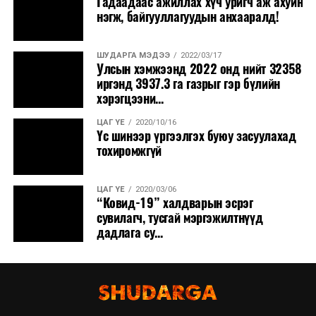
Гадаадаас ажиллах хүч уригч аж ахуйн
нэгж, байгууллагуудын анхааралд!
ШУДАРГА МЭДЭЭ
2022/03/17
Улсын хэмжээнд 2022 онд нийт 32358
иргэнд 3937.3 га газрыг гэр бүлийн
хэрэгцээни...
ЦАГ ҮЕ
2020/10/16
Үс шинээр үргээлгэх буюу засуулахад
тохиромжгүй
ЦАГ ҮЕ
2020/03/06
“Ковид-19” халдварын эсрэг
сувилагч, тусгай мэргэжилтнүүд
дадлага су...