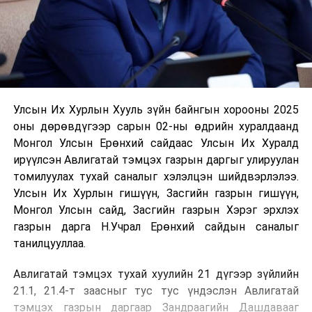
Улсын Их Хурлын Хууль зүйн байнгын хорооны 2025
оны дөрөвдүгээр сарын 02-ны өдрийн хуралдаанд
Монгол Улсын Ерөнхий сайдаас Улсын Их Хуралд
ирүүлсэн Авлигатай тэмцэх газрын даргыг улируулан
томилуулах тухай саналыг хэлэлцэн шийдвэрлэлээ.
Улсын Их Хурлын гишүүн, Засгийн газрын гишүүн,
Монгол Улсын сайд, Засгийн газрын Хэрэг эрхлэх
газрын дарга Н.Учрал Ерөнхий сайдын саналыг
танилцууллаа.
Авлигатай тэмцэх тухай хуулийн 21 дүгээр зүйлийн
21.1, 21.4-т заасныг тус тус үндэслэн Авлигатай
тэмцэх газрын даргаар Зандраагийн Дашдавааг