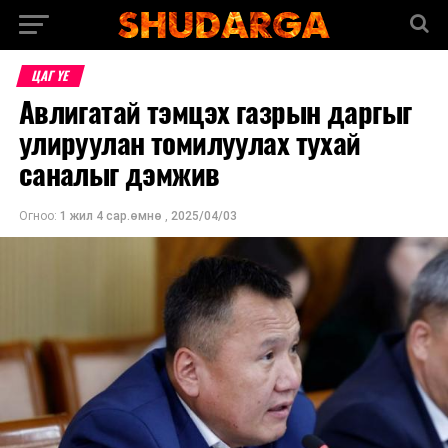
ЦАГ ҮЕ
Авлигатай тэмцэх газрын даргыг
улируулан томилуулах тухай
саналыг дэмжив
Огноо:
1 жил 4 сар.өмнө
,
2025/04/03