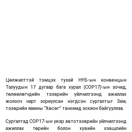
байгууллагад 24 жил, Авлигатай тэмцэх газарт зургаа
дахь жилдээ, хууль сахиулах байгууллагад 30 дахь
жилдээ ажиллаж байгаа аж.
Үргэлжлүүлэн З.Дашдаваагийн томилогдон
ажилласан хугацааны үйл ажиллагааны талаар
дэлгэрэнгүй танилцуулав. Өнгөрсөн хугацаанд
төрийн өндөр албан тушаалтнууд холбогдсон, улсын
аюулгүй байдал, эдийн засагт сөрөг үр дагавар бүхий
олон их наяд төгрөгөөр хэмжигдэх хохиролтой
авлигын хэргүүдийг богино хугацаанд шалган тогтоох
Цөлжилттэй тэмцэх тухай НҮБ-ын конвенцын
ажлыг удирдан, хууль сахиулах байгууллагуудтай
Талуудын 17 дугаар бага хурал (COP17)-ын зочид,
хамтран хянан шийдвэрлэсэн байна. Мөн олон улсын
төлөөлөгчдийн тээврийн үйлчилгээнд ажиллах
байгууллагуудын хамтын ажиллагааны хүрээнд Ази-
жолооч нарт зориулсан нэгдсэн сургалтыг Зам,
Номхон далайн орнуудын хууль сахиулах
тээврийн яамны “Хөсөг” танхимд зохион байгууллаа.
байгууллагуудын сүлжээ байгуулах эхлэлийг тавьж,
хөрөнгө буцаах байгууллага хоорондын авлигын
Сургалтад COP17-ын үеэр автотээврийн үйлчилгээнд
эсрэг сүлжээний харилцаа хамтын ажиллагааг улам
ажиллах төрийн болон хувийн хэвшлийн