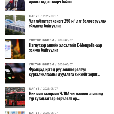
арилгахад анхаарч байна
ЦАГ ҮЕ
2026/08/07
Улаанбаатарт хоногт 250 м³ лаг боловсруулах
үйлдвэр байгуулна
УЛСТӨР НИЙГЭМ
2026/08/07
Нэгдүгээр ангийн элсэлтийг E-Mongolia-аар
зохион байгуулна
УЛСТӨР НИЙГЭМ
2026/08/07
Францад иргэд рүү зөвшөөрөлгүй
сурталчилгааны дуудлага хийхийг хориг...
ЦАГ ҮЕ
2026/08/07
Нийтийн тээврийн Ч:19А чиглэлийн замналд
түр хугацаагаар өөрчлөлт ор...
ЦАГ ҮЕ
2026/08/07