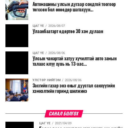
Автомашины улсын дугаар сондгой тоогоор
төгссөн бол өнөөдөр шатахуун...
ЦАГ ҮЕ
2026/08/07
Улаанбаатарт өдөртөө 30 хэм дулаан
ЦАГ ҮЕ
2026/08/06
Улсын чанартай хатуу хучилттай авто замын
талаас илүү хувь нь 13-аас...
УЛСТӨР НИЙГЭМ
2026/08/06
Засгийн газар энэ оныг дуустал санхүүгийн
хэмнэлтийн горимд шилжинэ
САНАЛ БОЛГОХ
ЦАГ ҮЕ
2021/04/09