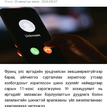
Огноо:
20 минутын өмнө
,
2026/08/07
Энэ хугацаанд хүүхэд бүртгэх дэмжлэгийн баг
сургуулиуд дээр ажиллахгүй.
Их, дээд сургуулийн хичээл
2026 оны 9 дүгээр сарын 1-нээс цахимаар
эхэлнэ.
2026 оны 9 дүгээр сарын 14-нөөс танхимаар
үргэлжилнэ.
Оюутны дотуур байр
Франц улс иргэдийн урьдчилсан зөвшөөрөлгүйгээр
2026 оны 9 дүгээр сарын 13-наас оюутнуудыг
бараа, үйлчилгээ сурталчлах зорилгоор утсаар
дотуур байранд оруулж эхэлнэ.
холбогдохыг хориглосон шинэ хуулийг наймдугаар
Сургууль, цэцэрлэгийн үйл ажиллагааны
сарын 11-нээс хэрэгжүүлнэ. Уг зохицуулалт нь
зохицуулалт
иргэдийг залхаасан борлуулалтын дуудлага болон
залилангийн шинжтэй арилжааны үйл ажиллагаанаас
2026 оны 8 дугаар сарын 17–28-ны өдрүүдэд
хамгаалахад чиглэжээ.