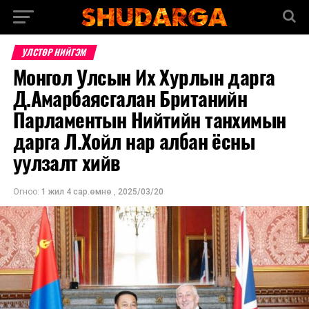
УЛСТӨР НИЙГЭМ
Монгол Улсын Их Хурлын дарга
Д.Амарбаясгалан Британийн
Парламентын Нийтийн танхимын
дарга Л.Хойл нар албан ёсны
уулзалт хийв
Огноо:
1 жил 4 сар.өмнө
,
2025/03/20