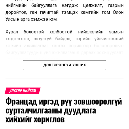
нийгмийн байгууллага нэгдэж цөлжилт, газрын
УНШСАН:
1328
доройтол, ган гачигтай тэмцэх хамгийн том Олон
ДАРААХ МЭДЭЭ
Улсын арга хэмжээ юм.
Х.Нямбаатар: Айл өрхүүдэд хийн болон цахилгаан
халаагуур сонголтоор тавьж, хэрэглээний зардлаас
Хурал болохтой холбоотой нийслэлийн замын
сар бүр 100 мянган төгрөг хөнгөлнө
хөдөлгөөн, аюулгүй байдал, төрийн үйлчилгээний
ӨМНӨХ МЭДЭЭ
хэвийн ажиллагааг хангах зорилгоор боловсролын
Улаанбурхан өвчний батлагдсан тохиолдол 62 болжээ
байгууллагуудын үйл ажиллагаанд дараах зохицуулалт
хэрэгжүүлэхээр болжээ .
ДЭЛГЭРЭНГҮЙ УНШИХ
Цэцэрлэгийн бүртгэл
2026 оны 8 дугаар сарын 10–23-ны өдрүүдэд
УЛСТӨР НИЙГЭМ
E-Mongolia системээр бүртгэнэ.
Францад иргэд рүү зөвшөөрөлгүй
Нэгдүгээр ангийн элсэлт
сурталчилгааны дуудлага
хийхийг хориглов
2026 оны 8 дугаар сарын 17–28-ны өдрүүдэд
E-Mongolia системээр бүртгэнэ.