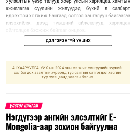
Уулзалтын үеэр талууд хоёр улсын харилцаа, хамтын
ажиллагаа сүүлийн жилүүдэд бүхий л салбарт
идэвхтэй хөгжиж байгаад сэтгэл хангалуун байгаагаа
илэрхийлж, дээд түвшний айлчлалууд, харилцан
ойлголцол бэхжиж байгааг онцлов.
ДЭЛГЭРЭНГҮЙ УНШИХ
Мөн хууль тогтоох байгууллага хоорондын хамтын
ажиллагааг өргөжүүлэн хөгжүүлэх, ялангуяа Тамгын
АНХААРУУЛГА: УИХ-ын 2024 оны ээлжит сонгуулийн хуулийн
газар болон Парламентын бүлэг хоорондын
холбогдох заалтын хүрээнд тус сайтын сэтгэгдэл хэсгийг
түр хугацаанд хаасан болно.
харилцааг идэвхжүүлэх талаар дэлгэрэнгүй санал
солилцлоо.
Уулзалтын үеэр УИХ-ын дарга Д.Амарбаясгалан
УЛСТӨР НИЙГЭМ
шинээр байгуулагдсан Улсын Их Хурлын тавьж буй
зорилт, парламентын засаглалыг бэхжүүлэх
Нэгдүгээр ангийн элсэлтийг E-
чиглэлээр хэрэгжүүлж буй “Гурван төгөлдөршил”
Mongolia-аар зохион байгуулна
бодлого болон Монгол Улсын эдийн засгийг
хөгжүүлэх, худалдаа, хөрөнгө оруулалтыг