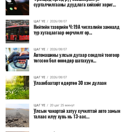
сурталчилгааны дуудлага хийхийг хориг...
шаардлагатай ажлууд төлөвлөгөөний дагуу
үргэлжилнэ гэж Ерөнхий сайд Н.Учрал онцоллоо.
ЦАГ ҮЕ
2026/08/07
Мөн бүх шатны төсвийн ерөнхийлөн захирагч нарт
Нийтийн тээврийн Ч:19А чиглэлийн замналд
түр хугацаагаар өөрчлөлт ор...
салбар бүрдээ урсгал зардлыг 20 хувиар бууруулах,
нөхөн томилгоо хийхгүй байх, аялал, амралт, зугаалга,
хамт олны урлаг, спортын арга хэмжээг зохион
ЦАГ ҮЕ
2026/08/07
байгуулахгүй байх, төрийн албанд шинэ орон тоо бий
Автомашины улсын дугаар сондгой тоогоор
төгссөн бол өнөөдөр шатахуун...
болгохгүй байх, эрчим хүчний хэрэглээг хэмнэх, хурал,
сургалтыг цахим хэлбэрт шилжүүлэх, төрийн албан
хаагчдыг зарим өдрүүдэд цахимаар ажиллуулах арга
ЦАГ ҮЕ
2026/08/07
хэмжээг үргэлжлүүлэхийг үүрэг болголоо.
Улаанбаатарт өдөртөө 30 хэм дулаан
Төсвийн сахилга бат сайжирч, эдийн засгийн нөхцөл
байдал хэвийн болсон тохиолдолд эдгээр
ЦАГ ҮЕ
20 цаг 25 минут
хязгаарлалтыг үе шаттайгаар сулруулах юм.
Улсын чанартай хатуу хучилттай авто замын
талаас илүү хувь нь 13-аас...