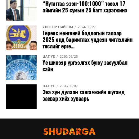
“Нутагтаа эзэн-100:1000” төсөл 17
аймгийн 25 сумын 25 багт хэрэгжинэ
УЛСТӨР НИЙГЭМ
2024/09/27
Төрөөс мөнгөний бодлогын талаар
2025 онд баримтлах үндсэн чиглэлийн
төслийг өргө...
ЦАГ ҮЕ
2020/05/25
Үс шинээр үргээлгэх буюу засуулбал
сайн
ЦАГ ҮЕ
2020/05/07
Энэ зун дулаан хангамжийн шугамд
засвар хийх хуваарь