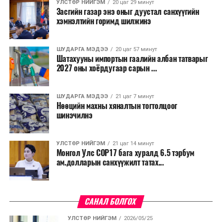
УЛСТӨР НИЙГЭМ
20 цаг 29 минут
Засгийн газар энэ оныг дуустал санхүүгийн
хэмнэлтийн горимд шилжинэ
ШУДАРГА МЭДЭЭ
20 цаг 57 минут
Шатахууны импортын гаалийн албан татварыг
2027 оны хоёрдугаар сарын ...
ШУДАРГА МЭДЭЭ
21 цаг 7 минут
Нөөцийн махны хяналтын тогтолцоог
шинэчилнэ
УЛСТӨР НИЙГЭМ
21 цаг 14 минут
Монгол Улс COP17 бага хуралд 6.5 тэрбум
ам.долларын санхүүжилт татах...
САНАЛ БОЛГОХ
УЛСТӨР НИЙГЭМ
2026/05/25