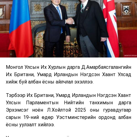
Монгол Улсын Их Хурлын дарга Д.Амарбаясгалангийн
Их Британи, Умард Ирландын Нэгдсэн Хаант Улсад
хийж буй албан ёсны айлчлал эхэллээ.
Тэрбээр Их Британи, Умард Ирландын Нэгдсэн Хаант
Улсын Парламентын Нийтийн танхимын дарга
Эрхэмсэг ноён Л.Хойлтой 2025 оны гуравдугаар
сарын 19-ний өдөр Уэстминстерийн ордонд албан
ёсны уулзалт хийлээ.