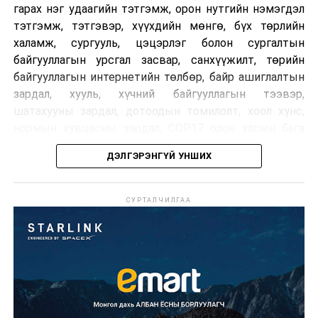
гарах нэг удаагийн тэтгэмж, орон нутгийн нэмэгдэл
тэтгэмж, тэтгэвэр, хүүхдийн мөнгө, бүх төрлийн
халамж, сургууль, цэцэрлэг болон сургалтын
байгууллагын урсгал засвар, санхүүжилт, төрийн
байгууллагын интернетийн төлбөр, байр ашиглалтын
зардал, хууль, хүчний байгууллагын тээвэр,
шатахууны зардал, дотоодын томилолт, хоол хүнс,
нормын хувцасны зардал, COP17 олон улсын бага
хурлын зардал, Засгийн газрын өр, орон нутгийн нөөц
ДЭЛГЭРЭНГҮЙ УНШИХ
хөрөнгийн санхүүжилтийг хэвийн үргэлжлүүлэхээр
шийдвэрлэжээ.
СУРТАЛЧИЛГАА
Харин дараах зардлыг хязгаарлахаар болсон байна.
Үүнд:
Олон улсын болон Засгийн газрын
шийдвэртэйгээс бусад хурал, зөвлөгөөн, ой,
тэмдэглэлт өдөр, найр наадам, соёлын арга
хэмжээ;