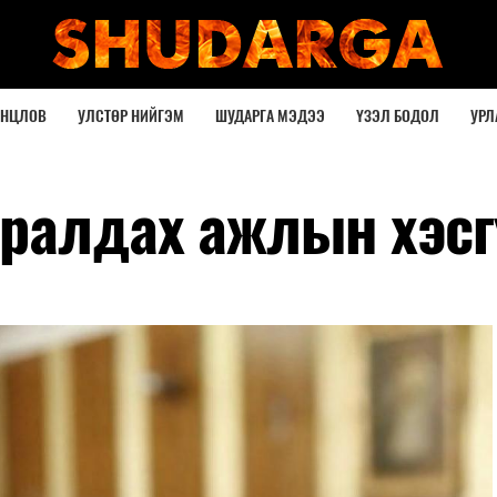
ОНЦЛОВ
УЛСТӨР НИЙГЭМ
ШУДАРГА МЭДЭЭ
ҮЗЭЛ БОДОЛ
УРЛ
уралдах ажлын хэс