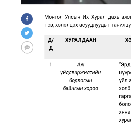
Монгол Улсын Их Хурал дахь ажл
тов, хэлэлцэх асуудлуудыг танилцу
Д/
ХУРАЛДААН
Х
Д
1
Аж
“Эрд
үйлдвэржилтийн
нүүр
бодлогын
үйл 
байнгын хороо
хол
гар
бол
хяна
хура