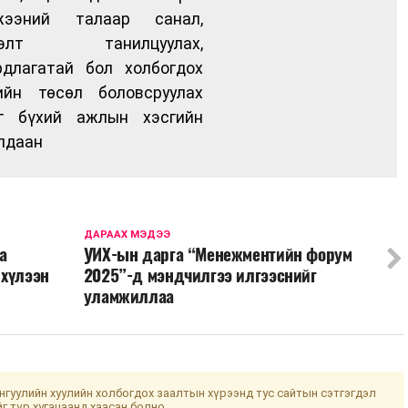
жээний талаар санал,
нэлт танилцуулах,
длагатай бол холбогдох
ийн төсөл боловсруулах
эг бүхий ажлын хэсгийн
лдаан
ДАРААХ МЭДЭЭ
а
УИХ-ын дарга “Менежментийн форум
 хүлээн
2025”-д мэндчилгээ илгээснийг
уламжиллаа
гуулийн хуулийн холбогдох заалтын хүрээнд тус сайтын сэтгэгдэл
йг түр хугацаанд хаасан болно.