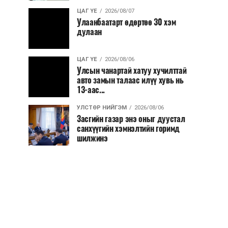
ЦАГ ҮЕ
2026/08/07
Улаанбаатарт өдөртөө 30 хэм
дулаан
ЦАГ ҮЕ
2026/08/06
Улсын чанартай хатуу хучилттай
авто замын талаас илүү хувь нь
13-аас...
УЛСТӨР НИЙГЭМ
2026/08/06
Засгийн газар энэ оныг дуустал
санхүүгийн хэмнэлтийн горимд
шилжинэ