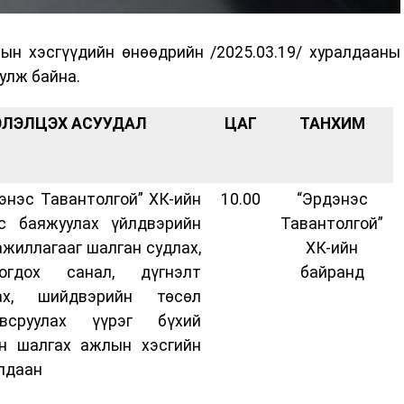
ын хэсгүүдийн өнөөдрийн /2025.03.19/ хуралдааны
улж байна.
ЭЛЭЛЦЭХ АСУУДАЛ
ЦАГ
ТАНХИМ
энэс Тавантолгой” ХК-ийн
10.00
“Эрдэнэс
с баяжуулах үйлдвэрийн
Тавантолгой”
ажиллагааг шалган судлах,
ХК-ийн
богдох санал, дүгнэлт
байранд
гах, шийдвэрийн төсөл
овсруулах үүрэг бүхий
н шалгах ажлын хэсгийн
лдаан