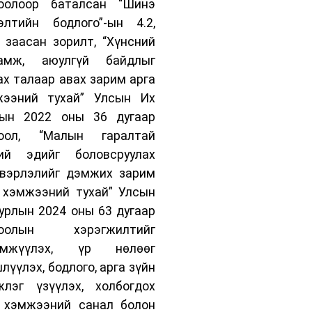
тоолоор баталсан “Шинэ
элтийн бодлого”-ын 4.2,
т заасан зорилт, “Хүнсний
гамж, аюулгүй байдлыг
ах талаар авах зарим арга
жээний тухай” Улсын Их
лын 2022 оны 36 дугаар
тоол, “Малын гаралтай
хий эдийг боловсруулах
вэрлэлийг дэмжих зарим
 хэмжээний тухай” Улсын
урлын 2024 оны 63 дугаар
тоолын хэрэгжилтийг
имжүүлэх, үр нөлөөг
лүүлэх, бодлого, арга зүйн
лэг үзүүлэх, холбогдох
 хэмжээний санал болон