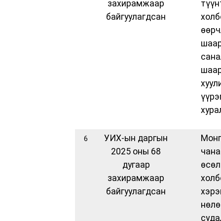
захирамжаар
түүн
байгуулагдсан
хол
өө
шаар
сан
шаар
хуул
үүр
хура
УИХ-ын даргын
Мон
6
2025 оны 68
чана
дугаар
өсө
захирамжаар
холб
байгуулагдсан
хэрэ
нөлө
суд