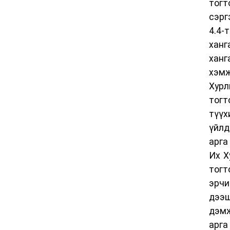
тог
сэрг
4.4-
хан
ханг
хэм
Хур
тог
түү
үйлд
арга
Их Х
тог
эрч
дээш
дэмж
арга