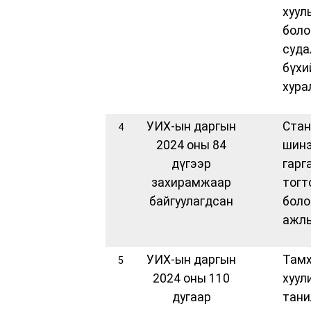
хуу
боло
суд
бү
хура
УИХ-ын даргын
Стан
4
2024 оны 84
шин
дүгээр
гар
захирамжаар
то
байгуулагдсан
бол
ажлы
УИХ-ын даргын
Там
5
2024 оны 110
хуу
дугаар
тан