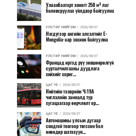
Улаанбаатарт хоногт 250 м³ лаг
боловсруулах үйлдвэр байгуулна
УЛСТӨР НИЙГЭМ
2026/08/07
Нэгдүгээр ангийн элсэлтийг E-
Mongolia-аар зохион байгуулна
УЛСТӨР НИЙГЭМ
2026/08/07
Францад иргэд рүү зөвшөөрөлгүй
сурталчилгааны дуудлага
хийхийг хориг...
ЦАГ ҮЕ
2026/08/07
Нийтийн тээврийн Ч:19А
чиглэлийн замналд түр
хугацаагаар өөрчлөлт ор...
ЦАГ ҮЕ
2026/08/07
Автомашины улсын дугаар
сондгой тоогоор төгссөн бол
өнөөдөр шатахуун...