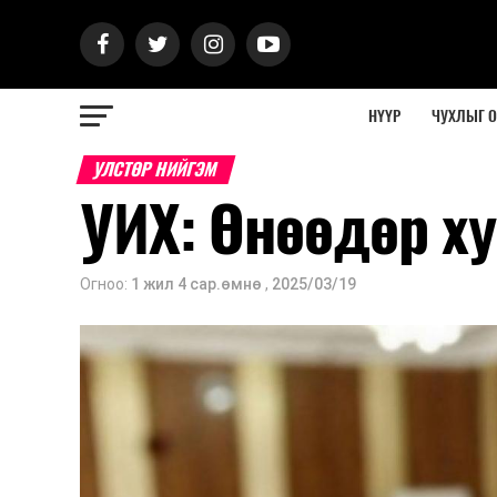
НҮҮР
ЧУХЛЫГ 
УЛСТӨР НИЙГЭМ
УИХ: Өнөөдөр х
Огноо:
1 жил 4 сар.өмнө
,
2025/03/19