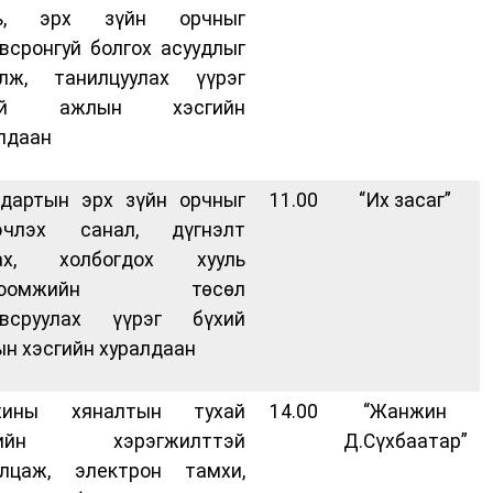
ль, эрх зүйн орчныг
всронгуй болгох асуудлыг
алж, танилцуулах үүрэг
хий ажлын хэсгийн
лдаан
дартын эрх зүйн орчныг
11.00
“Их засаг”
эчлэх санал, дүгнэлт
гах, холбогдох хууль
гтоомжийн төсөл
овсруулах үүрэг бүхий
н хэсгийн хуралдаан
хины хяналтын тухай
14.00
“Жанжин
лийн хэрэгжилттэй
Д.Сүхбаатар”
илцаж, электрон тамхи,