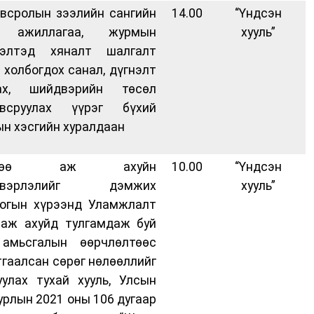
всролын зээлийн сангийн
14.00
“Үндсэн
 ажиллагаа, журмын
хууль”
лэлтэд хяналт шалгалт
, холбогдох санал, дүгнэлт
гах, шийдвэрийн төсөл
овсруулах үүрэг бүхий
н хэсгийн хуралдаан
өдөө аж ахуйн
10.00
“Үндсэн
двэрлэлийг дэмжих
хууль”
огын хүрээнд Уламжлалт
аж ахуйд тулгамдаж буй
 амьсгалын өөрчлөлтөөс
гаалсан сөрөг нөлөөллийг
уулах тухай хууль, Улсын
урлын 2021 оны 106 дугаар