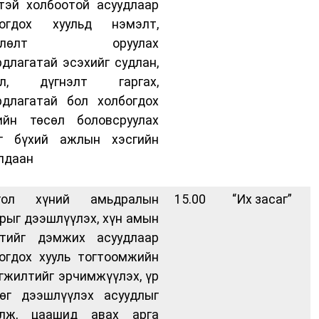
тэй холбоотой асуудлаар
богдох хуульд нэмэлт,
рчлөлт оруулах
длагатай эсэхийг судлан,
ал, дүгнэлт гаргах,
длагатай бол холбогдох
ийн төсөл боловсруулах
эг бүхий ажлын хэсгийн
лдаан
гол хүний амьдралын
15.00
“Их засаг”
рыг дээшлүүлэх, хүн амын
лтийг дэмжих асуудлаар
огдох хууль тогтоомжийн
гжилтийг эрчимжүүлэх, үр
өг дээшлүүлэх асуудлыг
алж, цаашид авах арга