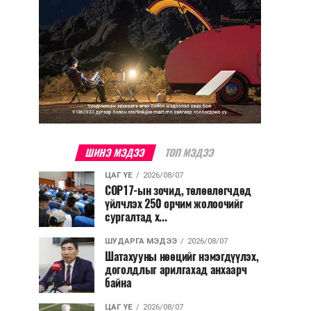
ШИНЭ МЭДЭЭ
ТОП МЭДЭЭ
ЦАГ ҮЕ
2026/08/07
COP17-ын зочид, төлөөлөгчдөд
үйлчлэх 250 орчим жолоочийг
сургалтад х...
ШУДАРГА МЭДЭЭ
2026/08/07
Шатахууны нөөцийг нэмэгдүүлэх,
доголдлыг арилгахад анхаарч
байна
ЦАГ ҮЕ
2026/08/07