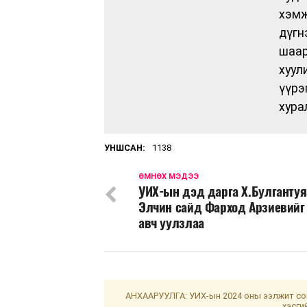
хэм
дүг
шаар
хуул
үүр
хура
УНШСАН:
1138
ӨМНӨХ МЭДЭЭ
УИХ-ын дэд дарга Х.Булгантуя
Элчин сайд Фарход Арзиевийг
авч уулзлаа
АНХААРУУЛГА: УИХ-ын 2024 оны ээлжит сон
хэсги