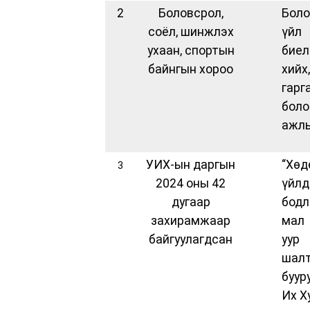
2
Боловсрол,
Боло
соёл, шинжлэх
үйл
ухаан, спортын
бие
байнгын хороо
хийх
гар
бол
ажлы
УИХ-ын даргын
“Х
3
2024 оны 42
үйл
дугаар
бодл
захирамжаар
мал 
байгуулагдсан
уур
шалт
буур
Их Х