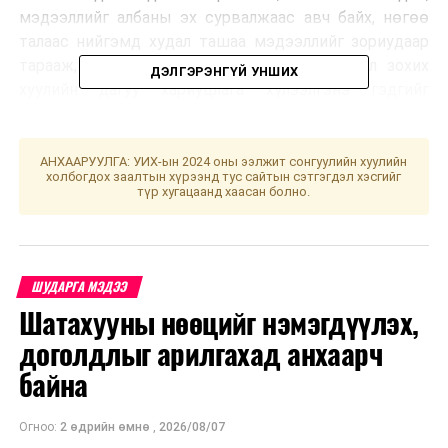
мэдээллийг албаны эх сурвалжаас авч байх, нөгөө
талаас нийгэмд худал ташаа мэдээллийг зориудаар
тарааж, иргэд, олон нийтийг төөрөгдүүлвэл зохих
ДЭЛГЭРЭНГҮЙ УНШИХ
хуулийн дагуу хариуцлага хүлээлгэнэ гэдгийг
цагдаагийн байгууллагаас анхаарууллаа.
АНХААРУУЛГА: УИХ-ын 2024 оны ээлжит сонгуулийн хуулийн
УНШСАН:
3531
холбогдох заалтын хүрээнд тус сайтын сэтгэгдэл хэсгийг
түр хугацаанд хаасан болно.
ДАРААХ МЭДЭЭ
Үс шинээр үргээлгэх буюу засуулахад тохиромжгүй
ӨМНӨХ МЭДЭЭ
Монгол, Хятадын хилийн боомтуудаар зорчих иргэдийн
ШУДАРГА МЭДЭЭ
хөдөлгөөнд хийсэн хязгаарлалт
Шатахууны нөөцийг нэмэгдүүлэх,
доголдлыг арилгахад анхаарч
байна
Огноо:
2 өдрийн өмнө
,
2026/08/07