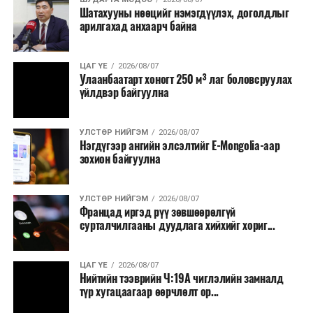
Шатахууны нөөцийг нэмэгдүүлэх, доголдлыг
болон арилжааны банкуудтай хамтран стратегийн
арилгахад анхаарч байна
бүтээгдэхүүний нөөц бүрдүүлэх, хадгалах, түгээх,
борлуулах бүх шатанд цахим төлбөрийн баримт
үйлдэж, бүртгэлийг ил тод болгох юм.
ЦАГ ҮЕ
2026/08/07
Улаанбаатарт хоногт 250 м³ лаг боловсруулах
үйлдвэр байгуулна
2026 оны намар бэлтгэж, 2027 оны хавар худалдаанд
гаргах нөөцийн махны бүрдүүлэлтэд Нийслэлийн
Засаг дарга Б.Пүрэвдагваг онцгойлон анхаарч
УЛСТӨР НИЙГЭМ
2026/08/07
Нэгдүгээр ангийн элсэлтийг E-Mongolia-аар
ажиллахыг Ерөнхий сайд үүрэг болгожээ.
зохион байгуулна
Нөөцийн махыг цахим системд бүртгэснээр мах
бэлтгэлийн явц, нөөцийн үлдэгдэл ил тод болно. Мөн
УЛСТӨР НИЙГЭМ
2026/08/07
хөнгөлөлттэй зээлийг зориулалтын бусаар ашиглах
Францад иргэд рүү зөвшөөрөлгүй
сурталчилгааны дуудлага хийхийг хориг...
явдлыг таслан зогсоох, хүртээмжийг нэмэгдүүлэх,
өрсөлдөөнийг бий болгох боломжтой гэж үзжээ.
ЦАГ ҮЕ
2026/08/07
Иргэд агуулах, үйлдвэрээс махаа шууд худалдан авах,
Нийтийн тээврийн Ч:19А чиглэлийн замналд
түр хугацаагаар өөрчлөлт ор...
малчид системээр дамжуулан бүтээгдэхүүнээ
эцсийн хэрэглэгчид борлуулах боломж бүрдэх юм.