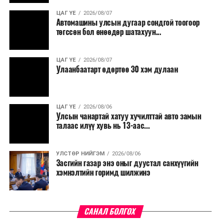
ЦАГ ҮЕ
2026/08/07
Түүнчлэн түлш, улаанбуудай, хүнсний ногооны нөөц
Автомашины улсын дугаар сондгой тоогоор
бүрдүүлэх зоорь, агуулах барих аж ахуйн нэгжүүдэд
төгссөн бол өнөөдөр шатахуун...
хөнгөлөлттэй зээл олгох, цахилгааны хөнгөлөлт
үзүүлэхийг салбарын сайд нарт үүрэг болголоо.
ЦАГ ҮЕ
2026/08/07
Улаанбаатарт өдөртөө 30 хэм дулаан
ЦАГ ҮЕ
2026/08/06
Улсын чанартай хатуу хучилттай авто замын
талаас илүү хувь нь 13-аас...
УЛСТӨР НИЙГЭМ
2026/08/06
Засгийн газар энэ оныг дуустал санхүүгийн
хэмнэлтийн горимд шилжинэ
САНАЛ БОЛГОХ