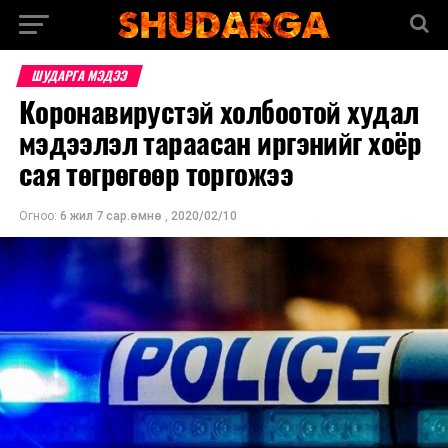
ШУДАРГА МЭДЭЭ
Коронавирустэй холбоотой худал
мэдээлэл тараасан иргэнийг хоёр
сая төгрөгөөр торгожээ
Огноо:
6 жил 7 сар.өмнө
,
2020/02/10