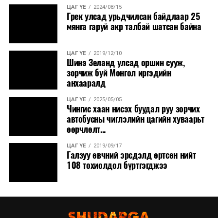
ЦАГ ҮЕ
2024/08/15
Грек улсад урьдчилсан байдлаар 25
мянга гаруй акр талбай шатсан байна
ЦАГ ҮЕ
2019/12/10
Шинэ Зеланд улсад оршин сууж,
зорчиж буй Монгол иргэдийн
анхааралд
ЦАГ ҮЕ
2025/05/05
Чингис хаан нисэх буудал руу зорчих
автобусны чиглэлийн цагийн хуваарьт
өөрчлөлт...
ЦАГ ҮЕ
2019/09/17
Галзуу өвчний эрсдэлд өртсөн нийт
108 тохиолдол бүртгэгджээ