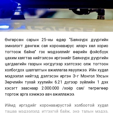
Өнгөрсөн сарын 25-ны өдөр “Баянзүрх дүүргийн
эмнэлэгт дөнгөж сая коронавирус илэрч хөл хорио
тогтоож байна” гэх мэдээллийг өөрийн фэйсбүүк
цахим хаягтаа нийтэлсэн иргэнийг Баянзүрх дүүргийн
цагдаагийн газрын нэгдүгээр хэлтсээс олж тогтоон
холбогдох шалгалтын ажиллагаа явуулжээ. Ийн худал
мэдээлэл нийтэд дэлгэсэн иргэн Э-г Монгол Улсын
Зөрчлийн тухай хуулийн 6.21 дүгээр зүйлийн 1 дэх
хэсэгт зааснаар 2.000.000 /хоёр сая/ төгрөгөөр
торгож арга хэмжээ авч ажиллажээ.
Иймд иргэдийг коронавирустэй холбоотой худал
ташаа мэдээлэлд итгэхгүй байж, энэ талын мэдээ,