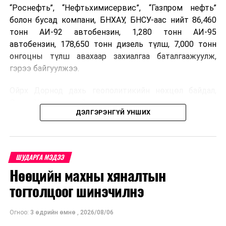
“Роснефть”, “Нефтьхимисервис”, “Газпром нефть”
болон бусад компани, БНХАУ, БНСУ-аас нийт 86,460
тонн АИ-92 автобензин, 1,280 тонн АИ-95
автобензин, 178,650 тонн дизель түлш, 7,000 тонн
онгоцны түлш авахаар захиалгаа баталгаажуулж,
гэрээ байгуулжээ.
Ойрх Дорнод дахь геополитикийн нөхцөл байдал,
Орос, Украины дайнаас шалтгаалсан газрын тосны
ДЭЛГЭРЭНГҮЙ УНШИХ
үнийн өсөлт дэлхийн зах зээлд буураагүй байна.
Үүний улмаас наймдугаар сард хил үнэ тонн тутамд
дахин өсөж, ОХУ болон бусад эх үүсвэрээс худалдан
авах шатахууны үнэ 1,200-2,000 ам.долларт хүрчээ.
ШУДАРГА МЭДЭЭ
Нөөцийн махны хяналтын
Иймд дотоодын зах зээл дэх үнийн өсөлтийг
сааруулахын тулд гаалийн болон онцгой албан
тогтолцоог шинэчилнэ
татварыг тэглэх шаардлага үүссэнийг салбарын сайд
танилцуулсан байна.
Огноо:
3 өдрийн өмнө
,
2026/08/06