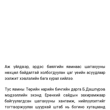
Аж үйлдвэр, эрдэс баялгийн яамнаас шатахууны
нөхцөл байдалтай холбогдуулан цаг үеийн асуудлаар
ээлжит хэвлэлийн бага хурал хийлээ.
Тус яамны Төрийн нарийн бичгийн дарга Б.Дашпүрэв
мэдээллийн эхэнд Ерөнхий сайдын захирамжаар
байгуулагдсан шатахууны хангамж, нийлүүлэлтийг
тогтворжуулах шуурхай штаб нь богино хугацаанд