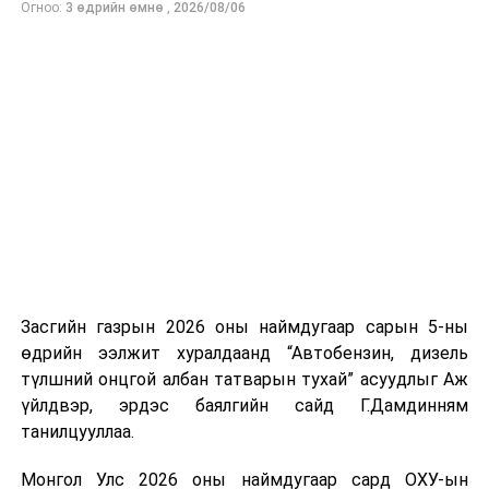
Огноо:
3 өдрийн өмнө
,
2026/08/06
нийлүүлэлтийг тогтворжуулах хүрээнд бусад эх
үүсвэрийг нэмэгдүүлэх чиглэлд анхаарч байна.
Замын-Үүд боомтоор 2000 тонн дизель түлш орж
ирсэн бөгөөд шилжүүлэн ачих ажиллагаа хийгдэж
байна" гэлээ
гэж Аж үйлдвэр, эрдэс баялгийн яамнаас
мэдээллээ.
Засгийн газрын 2026 оны наймдугаар сарын 5-ны
өдрийн ээлжит хуралдаанд “Автобензин, дизель
түлшний онцгой албан татварын тухай” асуудлыг Аж
үйлдвэр, эрдэс баялгийн сайд Г.Дамдинням
танилцууллаа.
Монгол Улс 2026 оны наймдугаар сард ОХУ-ын