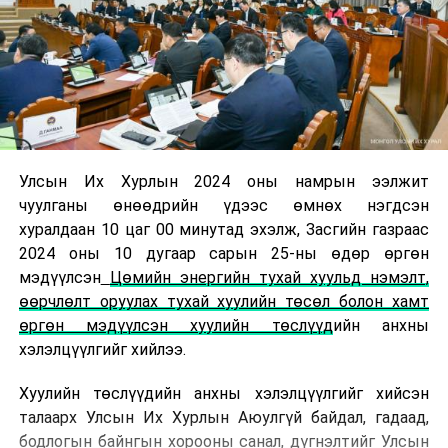
Улсын Их Хурлын 2024 оны намрын ээлжит
чуулганы өнөөдрийн үдээс өмнөх нэгдсэн
хуралдаан 10 цаг 00 минутад эхэлж, Засгийн газраас
2024 оны 10 дугаар сарын 25-ны өдөр өргөн
мэдүүлсэн
Цөмийн энергийн тухай хуульд нэмэлт,
өөрчлөлт оруулах тухай хуулийн төсөл болон хамт
өргөн мэдүүлсэн хуулийн төслүүд
ийн
анхны
хэлэлцүүлгийг хийлээ.
Хуулийн төслүүдийн анхны хэлэлцүүлгийг хийсэн
талаарх Улсын Их Хурлын Аюулгүй байдал, гадаад,
бодлогын байнгын хорооны санал, дүгнэлтийг Улсын