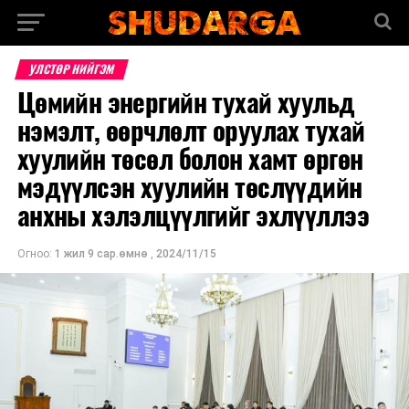
УЛСТӨР НИЙГЭМ
Цөмийн энергийн тухай хуульд
нэмэлт, өөрчлөлт оруулах тухай
хуулийн төсөл болон хамт өргөн
мэдүүлсэн хуулийн төслүүдийн
анхны хэлэлцүүлгийг эхлүүллээ
Огноо:
1 жил 9 сар.өмнө
,
2024/11/15