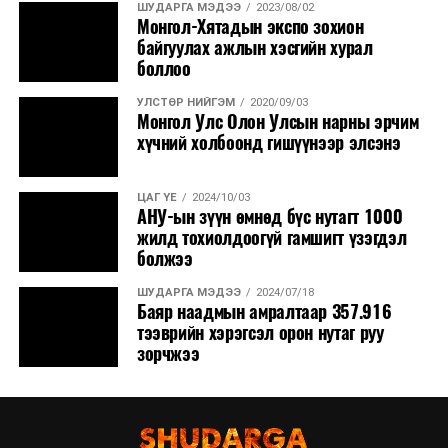
анхаарах, ашигт малтмалын салбарт төсөл
ШУДАРГА МЭДЭЭ
2023/08/02
Монгол-Хятадын экспо зохион
хэрэгжүүлэгч нь олон нийтийн компани байх, орон
байгуулах ажлын хэсгийн хурал
нутгийн иргэд тэргүүн ээлжинд энгийн хувьцаанаас
боллоо
авах эрхийг нээх зэрэг асуудалд Засгийн газар
анхаарч, бодлого гарган ажиллахыг хүсэв.
УЛСТӨР НИЙГЭМ
2020/09/03
Монгол Улс Олон Улсын нарны эрчим
хүчний холбоонд гишүүнээр элсэнэ
Аж үйлдвэр, эрдэс баялгийн сайд Ц.Туваан түүнтэй
санал нэгтэй байгаагаа илэрхийлээд, ашигт
малтмалаа ашиглуулж байгаа сум орон нутаг болон
ЦАГ ҮЕ
2024/10/03
АНУ-ын зүүн өмнөд бүс нутагт 1000
иргэдэд ашиг хүртээх, үр өгөөжийн асуудалд төсөл
жилд тохиолдоогүй гамшигт үзэгдэл
хэрэгжүүлэгч компанийн аж ахуйн нэгжийн орлогын
болжээ
албан татвар, ашигт малтмалын нөөц ашигласны
төлбөрийн тодорхой хувийг орон нутагт үлдээх
ШУДАРГА МЭДЭЭ
2024/07/18
Баяр наадмын амралтаар 357.916
зэрэг тулгамдсан асуудалд салбарын яам бодлого
тээврийн хэрэгсэл орон нутаг руу
гарган ажиллаж байгаа хэмээв.
зорчжээ
Түүнчлэн Улсын Их Хурлын гишүүн Л.Мөнхбаясгалан,
Монгол Улс атомын цахилгаан станц барих асуудлыг
орхигдуулан, шар нунтгийг үйлдвэрлэхийг дэмжиж