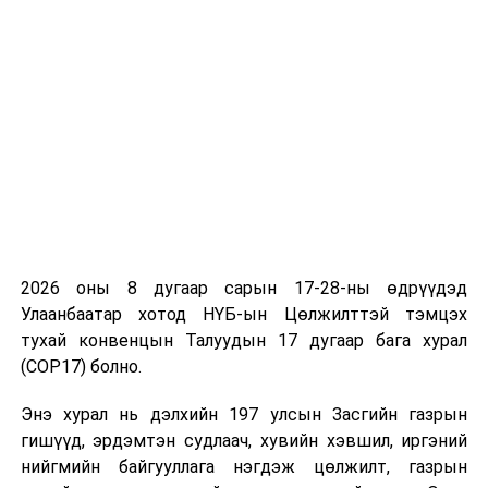
дараалал, зүйл, заалтын дугаар, эшлэлийг нийцүүлж
өөрчлөх 1 саналын томьёоллыг хэлэлцэн
дэмжиж, Аюулгүй байдал, гадаад бодлогын байнгын
хорооны хуралдаанд танилцуулах нь зүйтэй гэж
үзсэн болно. Үүнд төрийн эзэмшлийн хувь, хэмжээг
ашигт малтмалын нөөц ашигласны тусгай
төлбөрөөр орлуулах, бүтээгдэхүүн хуваах, төрийн
эзэмшлийн хувьцааны төрлийг өөрчлөх зэрэг
Монгол Улсад үр өгөөжтэй байх хувилбарыг
харгалзан Засгийн газрын өргөн мэдүүлснээр Улсын
Их Хурал өөрөөр тогтоож болох, цацрагийн
2026 оны 8 дугаар сарын 17-28-ны өдрүүдэд
хамгаалалтын хөтөлбөр, түүнийг хэрэгжүүлэх
Улаанбаатар хотод НҮБ-ын Цөлжилттэй тэмцэх
төлөвлөгөө, цацрагийн ослын үед авах арга
тухай конвенцын Талуудын 17 дугаар бага хурал
хэмжээний төлөвлөгөөг улсын байцаагчаар
(COP17) болно.
хянуулж, баталгаажуулан мөрдөх, шаардлагатай
тохиолдолд гүйцэтгэлийг олон улсын хөндлөнгийн
Энэ хурал нь дэлхийн 197 улсын Засгийн газрын
шинжээчээр хянуулах зэргээр томьёолсон гэж
гишүүд, эрдэмтэн судлаач, хувийн хэвшил, иргэний
байлаа.
нийгмийн байгууллага нэгдэж цөлжилт, газрын