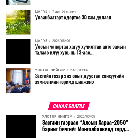
ЦАГ ҮЕ
7 цаг 56 минут
Улаанбаатарт өдөртөө 30 хэм дулаан
ЦАГ ҮЕ
2026/08/06
Улсын чанартай хатуу хучилттай авто замын
талаас илүү хувь нь 13-аас...
УЛСТӨР НИЙГЭМ
2026/08/06
Засгийн газар энэ оныг дуустал санхүүгийн
хэмнэлтийн горимд шилжинэ
САНАЛ БОЛГОХ
УЛСТӨР НИЙГЭМ
2020/03/05
Засгийн газраас “Алсын Хараа-2050”
баримт бичгийг Монголбанкинд гард...