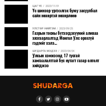
ЦАГ ҮЕ
2023/11/01
Үс шинээр үргээлгэх буюу засуулбал
сайн нөхөртэй нөхөрлөнө
УЛСТӨР НИЙГЭМ
2023/09/25
Газрын тосны бүтээгдэхүүний аливаа
хязгаарлалтад Монгол Улс орохгүй
гэдгийг хэлэ...
ШУДАРГА МЭДЭЭ
2023/04/04
Улсын хэмжээнд 17 тусгай
хамгаалалттай бүс нутагт газар олголт
хийгджээ