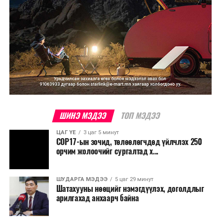
ШИНЭ МЭДЭЭ
ТОП МЭДЭЭ
ЦАГ ҮЕ
3 цаг 5 минут
COP17-ын зочид, төлөөлөгчдөд үйлчлэх 250
орчим жолоочийг сургалтад х...
ШУДАРГА МЭДЭЭ
5 цаг 29 минут
Шатахууны нөөцийг нэмэгдүүлэх, доголдлыг
арилгахад анхаарч байна