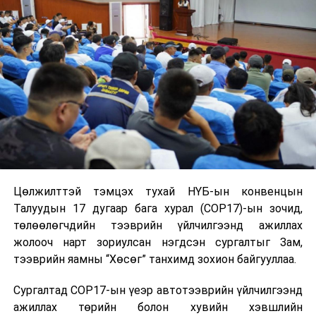
хамгааллыг сайжруулах зорилготой бодлого
хөтөлбөрийг хэрэгжүүлж байна.
Тухайлбал:
Хүүхэд харах үйлчилгээний төв байгуулахад
санхүүгийн дэмжлэг үзүүлж улсын хэмжээнд 120
төвд 315 хүүхэд асрагч ажиллан нийт 1599 хүүхэд
хамрагджээ.
Засгийн газраас 2025 онд хавсарсан, хүнд хэлбэрийн
хөгжлийн бэрхшээлтэй хүүхдээ асарч байгаа эцэг, эх,
Цөлжилттэй тэмцэх тухай НҮБ-ын конвенцын
асран хамгаалагчид олгож байгаа асаргааны
Талуудын 17 дугаар бага хурал (COP17)-ын зочид,
тэтгэмжийг нэмэгдүүлж сард 445,000 төгрөг
төлөөлөгчдийн тээврийн үйлчилгээнд ажиллах
болгосон.
жолооч нарт зориулсан нэгдсэн сургалтыг Зам,
тээврийн яамны “Хөсөг” танхимд зохион байгууллаа.
Мөн хүнд хэлбэрийн хөгжлийн бэрхшээлтэй хүүхдийг
асарч байгаа иргэнд олгох асаргааны тэтгэмжийг 30
Сургалтад COP17-ын үеэр автотээврийн үйлчилгээнд
хувиар нэмлээ.
ажиллах төрийн болон хувийн хэвшлийн