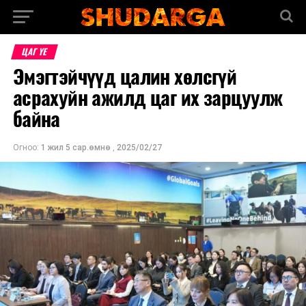
ЦАГ ҮЕ
Эмэгтэйчүүд цалин хөлсгүй
асрахуйн ажилд цаг их зарцуулж
байна
Огноо:
1 жил 5 сар.өмнө
,
2025/02/27