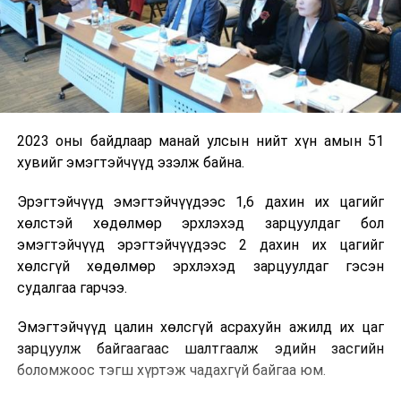
2023 оны байдлаар манай улсын нийт хүн амын 51
хувийг эмэгтэйчүүд эзэлж байна.
Эрэгтэйчүүд эмэгтэйчүүдээс 1,6 дахин их цагийг
хөлстэй хөдөлмөр эрхлэхэд зарцуулдаг бол
эмэгтэйчүүд эрэгтэйчүүдээс 2 дахин их цагийг
хөлсгүй хөдөлмөр эрхлэхэд зарцуулдаг гэсэн
судалгаа гарчээ.
Эмэгтэйчүүд цалин хөлсгүй асрахуйн ажилд их цаг
зарцуулж байгаагаас шалтгаалж эдийн засгийн
боломжоос тэгш хүртэж чадахгүй байгаа юм.