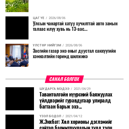
ЦАГ ҮЕ
2026/08/06
Улсын чанартай хатуу хучилттай авто замын
талаас илүү хувь нь 13-аас...
УЛСТӨР НИЙГЭМ
2026/08/06
Засгийн газар энэ оныг дуустал санхүүгийн
хэмнэлтийн горимд шилжинэ
САНАЛ БОЛГОХ
ШУДАРГА МЭДЭЭ
2021/04/29
Тавантолгойн нүүрсний баяжуулах
үйлдвэрийг гуравдугаар улиралд
багтаан барьж эхэ...
ҮЗЭЛ БОДОЛ
2021/04/12
Ж.Энхбат: Хөл хорионы дэглэмийг
сайтар баримтлуулахын тулд тэгш,