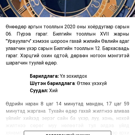
Өнөөдөр аргын тооллын 2020 оны хоёрдугаар сарын
06. Пүрэв гараг. Билгийн тооллын XVII жарны
"Урвуулагч" хэмээх шороон гахай жилийн Өвлийн адаг
улаагчин үхэр сарын Билгийн тооллын 12. Бархасвадь
гараг. Хэрцгий охин одтой, дөрвөн ногоон мэнгэтэй
шарагчин туулай өдөр.
Барилдлага:
Үл зохилдох
Шүтэн барилдлага
: Өтлөх үхэхүй
Суудал:
Хий
Өдрийн наран 8 цаг 14 минутад мандан, 17 цаг 59
минутад жаргана. Тухайн өдөр гахай жилтнээ аливаа
үйлийг хийхэд эерэг сайн ба үхэр, луу, хонь, нохой
жилтнээ сөрөг муу нөлөөтэй тул элдэв үйлд
хянамгай хандаж, биеэ энхрийлүүштэй. Эл өдөр архи