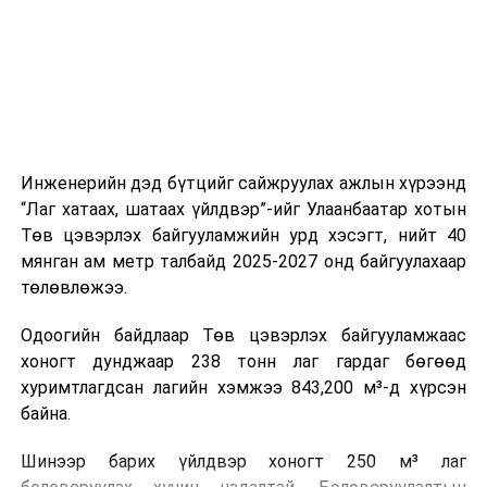
холбогдох байгууллагуудын уялдаа холбоо, аюулгүй
ажиллагааны чиглэлээр жолооч нарыг сургалт, арга
зүйгээр хангаж байна.
Мөн зам тээврийн осол, саатал болон бусад эрсдэл,
онцгой нөхцөл үүссэн үед авах арга хэмжээ, ачаалал
ихтэй нөхцөлд тайван, зөв, шуурхай шийдвэр гаргах,
Инженерийн дэд бүтцийг сайжруулах ажлын хүрээнд
өдөр тутмын ажлын бэлэн байдлыг хангах зэрэг
“Лаг хатаах, шатаах үйлдвэр”-ийг Улаанбаатар хотын
практик ур чадварыг сургалтын хөтөлбөрт тусгажээ.
Төв цэвэрлэх байгууламжийн урд хэсэгт, нийт 40
мянган ам метр талбайд 2025-2027 онд байгуулахаар
Сургалтыг танилцуулах лекц, асуулт-хариулт,
төлөвлөжээ.
жишээнд суурилсан сургалт, багаар ажиллах дасгал,
маршрут болон тээвэрлэлтийн урсгалын зураглалтай
Одоогийн байдлаар Төв цэвэрлэх байгууламжаас
танилцах, онцгой нөхцөлд ажиллах дадлага зэрэг
хоногт дунджаар 238 тонн лаг гардаг бөгөөд
онол, практик хосолсон хэлбэрээр зохион байгуулж
хуримтлагдсан лагийн хэмжээ 843,200 м³-д хүрсэн
байна.
байна.
Сургалтын үеэр COP17 олон улсын бага хурлыг
Шинээр барих үйлдвэр хоногт 250 м³ лаг
зохион байгуулах Үндэсний хорооны Ажлын алба,