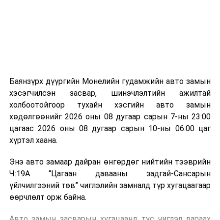
зориулалттай. Лагийг өндөр температурт шатааснаар
эзлэхүүн нь 90 хүртэл хувиар буурч, бактери, вирус
болон бусад өвчин үүсгэгч бичил биетнийг устгах
боломжтой.
Түүнчлэн шаталтын явцад үүсэх дулааныг цахилгаан
болон дулааны эрчим хүч үйлдвэрлэхэд ашиглаж
Баянзүрх дүүргийн Монелийн гудамжийн авто замын
болдог. Зарим технологийн хувьд шаталтын дараа
хэсэгчилсэн засвар, шинэчлэлтийн ажилтай
үлдэх үнснээс фосфор зэрэг ашигт эрдсийг сэргээн
холбоотойгоор тухайн хэсгийн авто замын
авах боломжтой аж.
хөдөлгөөнийг 2026 оны 08 дугаар сарын 7-ны 23:00
цагаас 2026 оны 08 дугаар сарын 10-ны 06:00 цаг
Япон, Герман, Швейцар, Нидерланд, Өмнөд Солонгос
хүртэл хаана.
зэрэг улс лаг хатаах, шатаах технологийг ашиглаж
байна. Тухайлбал, Германд лаг шатаах үйлдвэрээс
Энэ авто замаар дайран өнгөрдөг нийтийн тээврийн
гарсан үнснээс фосфор сэргээн авах технологи
Ч:19А “Цагаан давааны задгай-Сансарын
ашигладаг бол Нидерландад төвлөрсөн лаг
үйлчилгээний төв” чиглэлийн замналд түр хугацаагаар
боловсруулах үйлдвэрүүдээр дулаан, цахилгаан
өөрчлөлт орж байна.
эрчим хүч үйлдвэрлэдэг.
Авто замын засварын хугацаанд тус чиглэл дараах