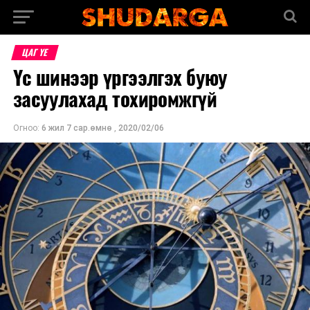
ЦАГ ҮЕ
Үс шинээр үргээлгэх буюу
засуулахад тохиромжгүй
Огноо:
6 жил 7 сар.өмнө
,
2020/02/06