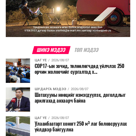
ШИНЭ МЭДЭЭ
ТОП МЭДЭЭ
ЦАГ ҮЕ
2026/08/07
COP17-ын зочид, төлөөлөгчдөд үйлчлэх 250
орчим жолоочийг сургалтад х...
ШУДАРГА МЭДЭЭ
2026/08/07
Шатахууны нөөцийг нэмэгдүүлэх, доголдлыг
арилгахад анхаарч байна
ЦАГ ҮЕ
2026/08/07
Улаанбаатарт хоногт 250 м³ лаг боловсруулах
үйлдвэр байгуулна