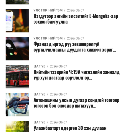
УЛСТӨР НИЙГЭМ
2026/08/07
Нэгдүгээр ангийн элсэлтийг E-Mongolia-аар
зохион байгуулна
УЛСТӨР НИЙГЭМ
2026/08/07
Францад иргэд рүү зөвшөөрөлгүй
сурталчилгааны дуудлага хийхийг хориг...
ЦАГ ҮЕ
2026/08/07
Нийтийн тээврийн Ч:19А чиглэлийн замналд
түр хугацаагаар өөрчлөлт ор...
ЦАГ ҮЕ
2026/08/07
Автомашины улсын дугаар сондгой тоогоор
төгссөн бол өнөөдөр шатахуун...
ЦАГ ҮЕ
2026/08/07
Улаанбаатарт өдөртөө 30 хэм дулаан