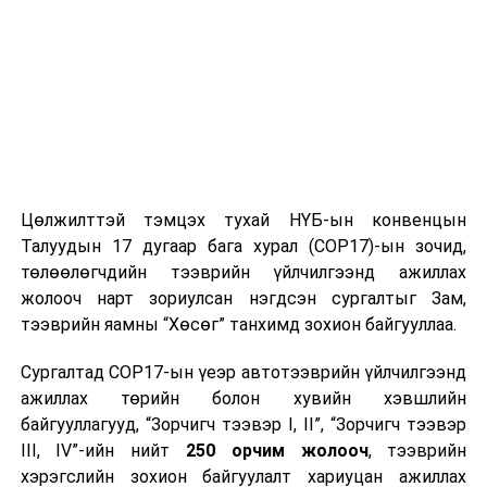
Цөлжилттэй тэмцэх тухай НҮБ-ын конвенцын
Талуудын 17 дугаар бага хурал (COP17)-ын зочид,
төлөөлөгчдийн тээврийн үйлчилгээнд ажиллах
жолооч нарт зориулсан нэгдсэн сургалтыг Зам,
тээврийн яамны “Хөсөг” танхимд зохион байгууллаа.
Сургалтад COP17-ын үеэр автотээврийн үйлчилгээнд
ажиллах төрийн болон хувийн хэвшлийн
байгууллагууд, “Зорчигч тээвэр I, II”, “Зорчигч тээвэр
III, IV”-ийн нийт
250 орчим жолооч
, тээврийн
хэрэгслийн зохион байгуулалт хариуцан ажиллах