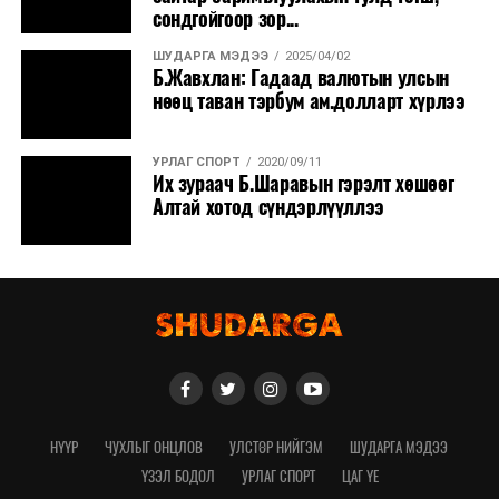
сондгойгоор зор...
ШУДАРГА МЭДЭЭ
2025/04/02
Б.Жавхлан: Гадаад валютын улсын
нөөц таван тэрбум ам.долларт хүрлээ
УРЛАГ СПОРТ
2020/09/11
Их зураач Б.Шаравын гэрэлт хөшөөг
Алтай хотод сүндэрлүүллээ
НҮҮР
ЧУХЛЫГ ОНЦЛОВ
УЛСТӨР НИЙГЭМ
ШУДАРГА МЭДЭЭ
ҮЗЭЛ БОДОЛ
УРЛАГ СПОРТ
ЦАГ ҮЕ