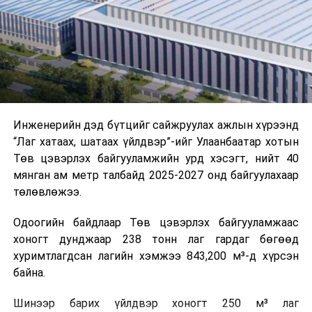
холбогдох байгууллагуудын уялдаа холбоо, аюулгүй
ажиллагааны чиглэлээр жолооч нарыг сургалт, арга
зүйгээр хангаж байна.
Мөн зам тээврийн осол, саатал болон бусад эрсдэл,
онцгой нөхцөл үүссэн үед авах арга хэмжээ, ачаалал
ихтэй нөхцөлд тайван, зөв, шуурхай шийдвэр гаргах,
Инженерийн дэд бүтцийг сайжруулах ажлын хүрээнд
өдөр тутмын ажлын бэлэн байдлыг хангах зэрэг
“Лаг хатаах, шатаах үйлдвэр”-ийг Улаанбаатар хотын
практик ур чадварыг сургалтын хөтөлбөрт тусгажээ.
Төв цэвэрлэх байгууламжийн урд хэсэгт, нийт 40
мянган ам метр талбайд 2025-2027 онд байгуулахаар
Сургалтыг танилцуулах лекц, асуулт-хариулт,
төлөвлөжээ.
жишээнд суурилсан сургалт, багаар ажиллах дасгал,
маршрут болон тээвэрлэлтийн урсгалын зураглалтай
Одоогийн байдлаар Төв цэвэрлэх байгууламжаас
танилцах, онцгой нөхцөлд ажиллах дадлага зэрэг
хоногт дунджаар 238 тонн лаг гардаг бөгөөд
онол, практик хосолсон хэлбэрээр зохион байгуулж
хуримтлагдсан лагийн хэмжээ 843,200 м³-д хүрсэн
байна.
байна.
Сургалтын үеэр COP17 олон улсын бага хурлыг
Шинээр барих үйлдвэр хоногт 250 м³ лаг
зохион байгуулах Үндэсний хорооны Ажлын алба,