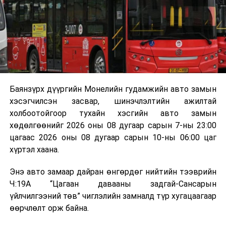
аргаар боловсруулж, эзлэхүүнийг эрс бууруулах
зориулалттай. Лагийг өндөр температурт шатааснаар
эзлэхүүн нь 90 хүртэл хувиар буурч, бактери, вирус
болон бусад өвчин үүсгэгч бичил биетнийг устгах
боломжтой.
Түүнчлэн шаталтын явцад үүсэх дулааныг цахилгаан
болон дулааны эрчим хүч үйлдвэрлэхэд ашиглаж
Баянзүрх дүүргийн Монелийн гудамжийн авто замын
болдог. Зарим технологийн хувьд шаталтын дараа
хэсэгчилсэн засвар, шинэчлэлтийн ажилтай
үлдэх үнснээс фосфор зэрэг ашигт эрдсийг сэргээн
холбоотойгоор тухайн хэсгийн авто замын
авах боломжтой аж.
хөдөлгөөнийг 2026 оны 08 дугаар сарын 7-ны 23:00
цагаас 2026 оны 08 дугаар сарын 10-ны 06:00 цаг
Япон, Герман, Швейцар, Нидерланд, Өмнөд Солонгос
хүртэл хаана.
зэрэг улс лаг хатаах, шатаах технологийг ашиглаж
байна. Тухайлбал, Германд лаг шатаах үйлдвэрээс
Энэ авто замаар дайран өнгөрдөг нийтийн тээврийн
гарсан үнснээс фосфор сэргээн авах технологи
Ч:19А “Цагаан давааны задгай-Сансарын
ашигладаг бол Нидерландад төвлөрсөн лаг
үйлчилгээний төв” чиглэлийн замналд түр хугацаагаар
боловсруулах үйлдвэрүүдээр дулаан, цахилгаан
өөрчлөлт орж байна.
эрчим хүч үйлдвэрлэдэг.