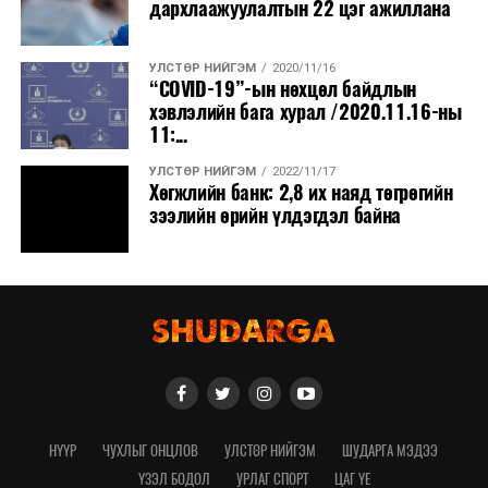
дархлаажуулалтын 22 цэг ажиллана
УЛСТӨР НИЙГЭМ
2020/11/16
“COVID-19”-ын нөхцөл байдлын
хэвлэлийн бага хурал /2020.11.16-ны
11:...
УЛСТӨР НИЙГЭМ
2022/11/17
Хөгжлийн банк: 2,8 их наяд төгрөгийн
зээлийн өрийн үлдэгдэл байна
НҮҮР
ЧУХЛЫГ ОНЦЛОВ
УЛСТӨР НИЙГЭМ
ШУДАРГА МЭДЭЭ
ҮЗЭЛ БОДОЛ
УРЛАГ СПОРТ
ЦАГ ҮЕ