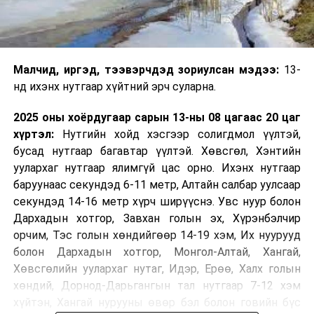
Малчид, иргэд, тээвэрчдэд зориулсан мэдээ:
13-
нд ихэнх нутгаар хүйтний эрч суларна.
2025 оны хоёрдугаар сарын 13-ны 08 цагаас 20 цаг
хүртэл:
Нутгийн хойд хэсгээр солигдмол үүлтэй,
бусад нутгаар багавтар үүлтэй. Хөвсгөл, Хэнтийн
уулархаг нутгаар ялимгүй цас орно. Ихэнх нутгаар
баруунаас секундэд 6-11 метр, Алтайн салбар уулсаар
секундэд 14-16 метр хүрч ширүүснэ. Увс нуур болон
Дархадын хотгор, Завхан голын эх, Хүрэнбэлчир
орчим, Тэс голын хөндийгөөр 14-19 хэм, Их нуурууд
болон Дархадын хотгор, Монгол-Алтай, Хангай,
Хөвсгөлийн уулархаг нутаг, Идэр, Ерөө, Халх голын
хөндий, Дорнод-Дарьгангын тал нутгаар 7-12 хэм
хүйтэн, Хангай нурууны өвөр бэл болон говийн бүс