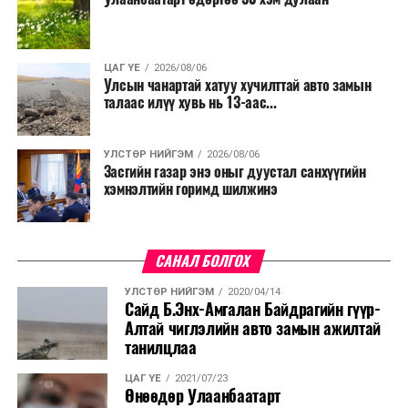
ЦАГ ҮЕ
2026/08/06
Улсын чанартай хатуу хучилттай авто замын
талаас илүү хувь нь 13-аас...
УЛСТӨР НИЙГЭМ
2026/08/06
Засгийн газар энэ оныг дуустал санхүүгийн
хэмнэлтийн горимд шилжинэ
САНАЛ БОЛГОХ
УЛСТӨР НИЙГЭМ
2020/04/14
Сайд Б.Энх-Амгалан Байдрагийн гүүр-
Алтай чиглэлийн авто замын ажилтай
танилцлаа
ЦАГ ҮЕ
2021/07/23
Өнөөдөр Улаанбаатарт