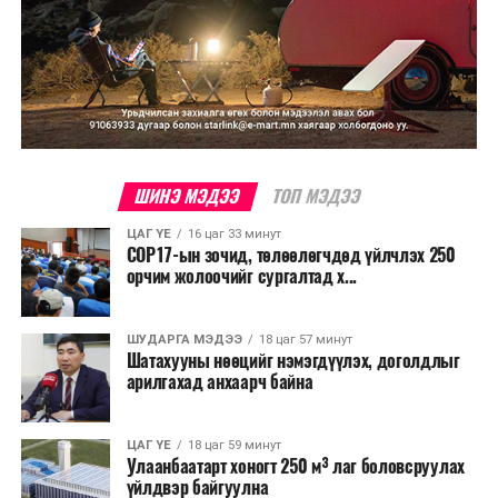
ШИНЭ МЭДЭЭ
ТОП МЭДЭЭ
ЦАГ ҮЕ
16 цаг 33 минут
COP17-ын зочид, төлөөлөгчдөд үйлчлэх 250
орчим жолоочийг сургалтад х...
ШУДАРГА МЭДЭЭ
18 цаг 57 минут
Шатахууны нөөцийг нэмэгдүүлэх, доголдлыг
арилгахад анхаарч байна
ЦАГ ҮЕ
18 цаг 59 минут
Улаанбаатарт хоногт 250 м³ лаг боловсруулах
үйлдвэр байгуулна