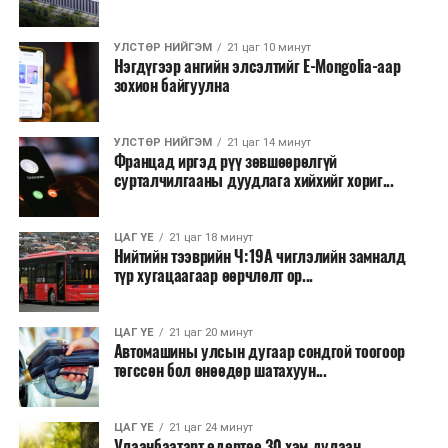
УЛСТӨР НИЙГЭМ
21 цаг 10 минут
Нэгдүгээр ангийн элсэлтийг E-Mongolia-аар
зохион байгуулна
УЛСТӨР НИЙГЭМ
21 цаг 14 минут
Францад иргэд рүү зөвшөөрөлгүй
сурталчилгааны дуудлага хийхийг хориг...
ЦАГ ҮЕ
21 цаг 18 минут
Нийтийн тээврийн Ч:19А чиглэлийн замналд
түр хугацаагаар өөрчлөлт ор...
ЦАГ ҮЕ
21 цаг 20 минут
Автомашины улсын дугаар сондгой тоогоор
төгссөн бол өнөөдөр шатахуун...
ЦАГ ҮЕ
21 цаг 24 минут
Улаанбаатарт өдөртөө 30 хэм дулаан