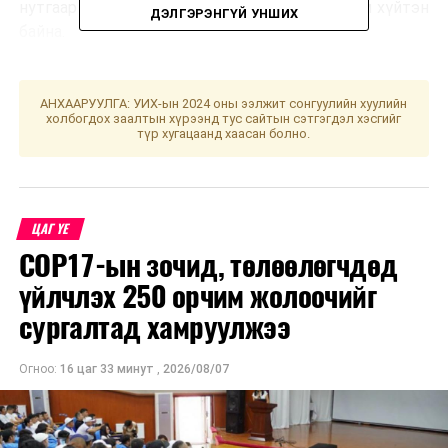
нутгаар 0-5 хэм дулаан, бусад нутгаар 1-6 хэм хүйтэн
ДЭЛГЭРЭНГҮЙ УНШИХ
байна.
УЛААНБААТАР ХОТ ОРЧМООР:
Үүлшинэ,
АНХААРУУЛГА: УИХ-ын 2024 оны ээлжит сонгуулийн хуулийн
цас орохгүй. Салхи баруунаас секундэд 6-
холбогдох заалтын хүрээнд тус сайтын сэтгэгдэл хэсгийг
11 метр. 3-5 хэм хүйтэн байна.
түр хугацаанд хаасан болно.
БАГАНУУР ОРЧМООР:
Үүлшинэ, цас
орохгүй. Салхи баруунаас секундэд 7-12
метр. 3-5 хэм хүйтэн байна.
ЦАГ ҮЕ
COP17-ын зочид, төлөөлөгчдөд
ТЭРЭЛЖ ОРЧМООР:
Үүлшинэ, цас
үйлчлэх 250 орчим жолоочийг
орохгүй. Салхи баруунаас секундэд 4-9
сургалтад хамруулжээ
метр. 4-6 хэм хүйтэн байна.
Огноо:
2025 оны хоёрдугаар сарын 14-нөөс 18-ныг хүртэлх
16 цаг 33 минут
,
2026/08/07
цаг агаарын урьдчилсан төлөв
Хоёрдугаар сарын 14-нд баруун болон төвийн