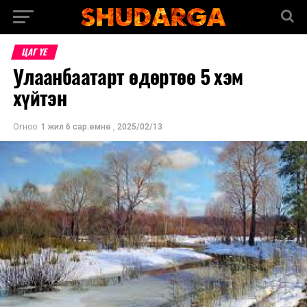
ЦАГ ҮЕ
Улаанбаатарт өдөртөө 5 хэм
хүйтэн
Огноо:
1 жил 6 сар.өмнө
,
2025/02/13