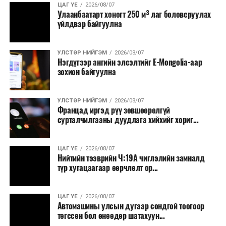
ЦАГ ҮЕ
2026/08/07
тавилга, автомашин худалдан авах;
Улаанбаатарт хоногт 250 м³ лаг боловсруулах
үйлдвэр байгуулна
Батлан хамгаалах, хууль зүйн салбараас бусад
сургалт, дадлага;
УЛСТӨР НИЙГЭМ
2026/08/07
Хуулиар заавал мэдээлэхээс бусад кино,
Нэгдүгээр ангийн элсэлтийг E-Mongolia-аар
контент, хэвлэлийн зардал;
зохион байгуулна
Заавал олгохоос бусад тэтгэмж, урамшуулал.
УЛСТӨР НИЙГЭМ
2026/08/07
Санхүүгийн хэмнэлтийн горимыг 2026 оны
Францад иргэд рүү зөвшөөрөлгүй
арванхоёрдугаар сарын 31 хүртэл мөрдөнө. Харин
сурталчилгааны дуудлага хийхийг хориг...
эрүүл мэндийн салбар уг хэмнэлтийн горимд
хамрагдахгүй бөгөөд цэцэрлэг, сургуулийн хүүхдийн
ЦАГ ҮЕ
2026/08/07
эрт илрүүлэг, вакцинжуулалт, томуу, томуу төст
Нийтийн тээврийн Ч:19А чиглэлийн замналд
өвчний эсрэг арга хэмжээ зэрэг зайлшгүй
түр хугацаагаар өөрчлөлт ор...
шаардлагатай ажлууд төлөвлөгөөний дагуу
үргэлжилнэ гэж Ерөнхий сайд Н.Учрал онцоллоо.
ЦАГ ҮЕ
2026/08/07
Автомашины улсын дугаар сондгой тоогоор
Мөн бүх шатны төсвийн ерөнхийлөн захирагч нарт
төгссөн бол өнөөдөр шатахуун...
салбар бүрдээ урсгал зардлыг 20 хувиар бууруулах,