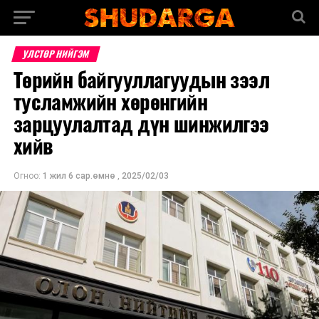
УЛСТӨР НИЙГЭМ
Төрийн байгууллагуудын зээл
тусламжийн хөрөнгийн
зарцуулалтад дүн шинжилгээ
хийв
Огноо:
1 жил 6 сар.өмнө
,
2025/02/03