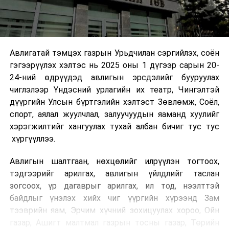
Авлигатай тэмцэх газрын Урьдчилан сэргийлэх, соён
гэгээрүүлэх хэлтэс нь 2025 оны 1 дүгээр сарын 20-
24-ний өдрүүдэд авлигын эрсдэлийг бууруулах
чиглэлээр Үндэсний урлагийн их театр, Чингэлтэй
дүүргийн Улсын бүртгэлийн хэлтэст Зөвлөмж, Соёл,
спорт, аялал жуулчлал, залуучуудын яаманд хуулийг
хэрэгжилтийг хангуулах тухай албан бичиг тус тус
хүргүүллээ.
Авлигын шалтгаан, нөхцөлийг илрүүлэн тогтоох,
тэдгээрийг арилгах, авлигын үйлдлийг таслан
зогсоох, үр дагаврыг арилгах, ил тод, нээлттэй
байдлыг үнэлэх хийх чиг үүргийн хүрээнд Зам
тээврийн яам, Эрчим хүчний зохицуулах хороо, Ойн
газар, Ашигт малтмал газрын тосны газар, Төрийн