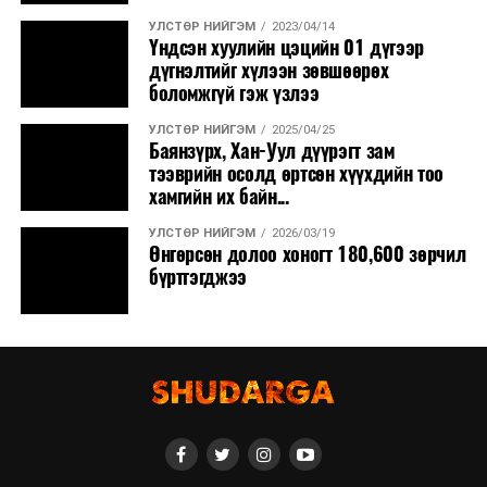
УЛСТӨР НИЙГЭМ
2023/04/14
Үндсэн хуулийн цэцийн 01 дүгээр
дүгнэлтийг хүлээн зөвшөөрөх
боломжгүй гэж үзлээ
УЛСТӨР НИЙГЭМ
2025/04/25
Баянзүрх, Хан-Уул дүүрэгт зам
тээврийн осолд өртсөн хүүхдийн тоо
хамгийн их байн...
УЛСТӨР НИЙГЭМ
2026/03/19
Өнгөрсөн долоо хоногт 180,600 зөрчил
бүртгэгджээ