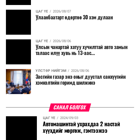
нөхөн томилгоо хийхгүй байх, аялал, амралт, зугаалга,
ЦАГ ҮЕ
2026/08/07
хамт олны урлаг, спортын арга хэмжээг зохион
Улаанбаатарт өдөртөө 30 хэм дулаан
байгуулахгүй байх, төрийн албанд шинэ орон тоо бий
болгохгүй байх, эрчим хүчний хэрэглээг хэмнэх, хурал,
сургалтыг цахим хэлбэрт шилжүүлэх, төрийн албан
ЦАГ ҮЕ
2026/08/06
хаагчдыг зарим өдрүүдэд цахимаар ажиллуулах арга
Улсын чанартай хатуу хучилттай авто замын
хэмжээг үргэлжлүүлэхийг үүрэг болголоо.
талаас илүү хувь нь 13-аас...
Төсвийн сахилга бат сайжирч, эдийн засгийн нөхцөл
УЛСТӨР НИЙГЭМ
2026/08/06
байдал хэвийн болсон тохиолдолд эдгээр
Засгийн газар энэ оныг дуустал санхүүгийн
хязгаарлалтыг үе шаттайгаар сулруулах юм.
хэмнэлтийн горимд шилжинэ
САНАЛ БОЛГОХ
ЦАГ ҮЕ
2024/09/03
Автомашинтай ухрахдаа 2 настай
хүүхдийг мөргөж, гэмтээжээ