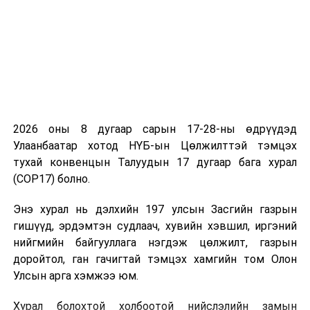
2026 оны 8 дугаар сарын 17-28-ны өдрүүдэд
Улаанбаатар хотод НҮБ-ын Цөлжилттэй тэмцэх
тухай конвенцын Талуудын 17 дугаар бага хурал
(COP17) болно.
Энэ хурал нь дэлхийн 197 улсын Засгийн газрын
гишүүд, эрдэмтэн судлаач, хувийн хэвшил, иргэний
нийгмийн байгууллага нэгдэж цөлжилт, газрын
доройтол, ган гачигтай тэмцэх хамгийн том Олон
Улсын арга хэмжээ юм.
Хурал болохтой холбоотой нийслэлийн замын