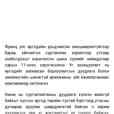
2026 оны 9 дүгээр сарын 1-нээс цахимаар
эхэлнэ.
2026 оны 9 дүгээр сарын 14-нөөс танхимаар
үргэлжилнэ.
Оюутны дотуур байр
Франц улс иргэдийн урьдчилсан зөвшөөрөлгүйгээр
2026 оны 9 дүгээр сарын 13-наас оюутнуудыг
бараа, үйлчилгээ сурталчлах зорилгоор утсаар
дотуур байранд оруулж эхэлнэ.
холбогдохыг хориглосон шинэ хуулийг наймдугаар
Сургууль, цэцэрлэгийн үйл ажиллагааны
сарын 11-нээс хэрэгжүүлнэ. Уг зохицуулалт нь
зохицуулалт
иргэдийг залхаасан борлуулалтын дуудлага болон
залилангийн шинжтэй арилжааны үйл ажиллагаанаас
2026 оны 8 дугаар сарын 17–28-ны өдрүүдэд
хамгаалахад чиглэжээ.
нийслэлийн бүх сургууль, цэцэрлэгт ажлын
Өмнө нь сурталчилгааны дуудлага хүлээн авахгүй
байранд элсэлт, бүртгэл болон бусад аливаа
байхыг хүссэн иргэд төрийн тусгай бүртгэлд утасны
арга хэмжээ зохион байгуулахгүй болно.
дугаараа оруулах шаардлагатай байсан ч зарим
дуудлагын төв уг жагсаалтыг үл тоодог байжээ.