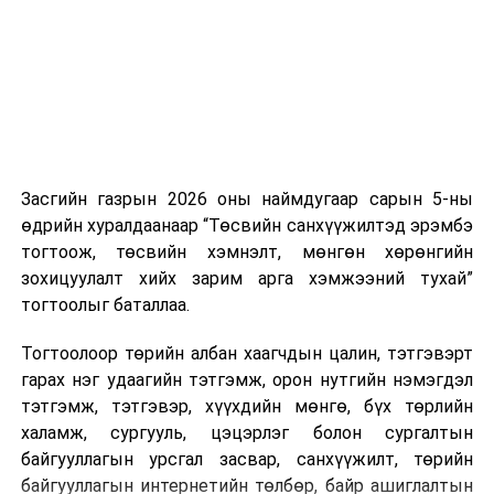
боломжтой. Харин хэрэглэгч өөрөө зөвшөөрсөн,
эсвэл тухайн компанитай өмнө нь гэрээний
харилцаатай бөгөөд шинэ үйлчилгээ санал болгож
буй тохиолдолд хориг үйлчлэхгүй. Иргэд
зөвшөөрөлгүй дуудлагын талаар төрийн цахим
хуудсаар мэдээлэх боломжтой.
Засгийн газрын 2026 оны наймдугаар сарын 5-ны
Шинэ хууль Францын зах зээлд үйлчилдэг гадаадын
өдрийн хуралдаанаар “Төсвийн санхүүжилтэд эрэмбэ
дуудлагын төвүүдэд нөлөөлөхөөр байна. Тухайлбал,
тогтоож, төсвийн хэмнэлт, мөнгөн хөрөнгийн
Мароккогийн дуудлагын төвүүдийн орлогын 80 гаруй
зохицуулалт хийх зарим арга хэмжээний тухай”
хувь Францын зах зээлээс бүрддэг бөгөөд тус улсын
тогтоолыг баталлаа.
40–50 мянган ажлын байр эрсдэлд орж болзошгүйг
Мароккогийн хөдөлмөр эрхлэлтийн сайд мэдэгджээ.
Тогтоолоор төрийн албан хаагчдын цалин, тэтгэвэрт
гарах нэг удаагийн тэтгэмж, орон нутгийн нэмэгдэл
тэтгэмж, тэтгэвэр, хүүхдийн мөнгө, бүх төрлийн
халамж, сургууль, цэцэрлэг болон сургалтын
байгууллагын урсгал засвар, санхүүжилт, төрийн
байгууллагын интернетийн төлбөр, байр ашиглалтын