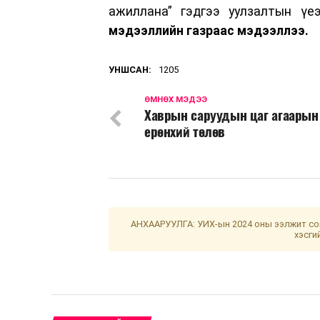
ажиллана” гэдгээ уулзалтын үе
мэдээллийн газраас мэдээллээ.
УНШСАН:
1205
ӨМНӨХ МЭДЭЭ
Хаврын саруудын цаг агаарын
ерөнхий төлөв
АНХААРУУЛГА: УИХ-ын 2024 оны ээлжит сон
хэсги