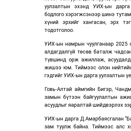
уулзалтын эхэнд УИХ-ын дарга 
бодлого хэрэгжсэнээр шинэ тутамд
хүний эрхийг хангасан, эрх т
тодотголоо.
УИХ-ын намрын чуулганаар 2025 о
алдагдалгүй төсөв баталж чадсан
түвшинд орж ажиллаж, асуудалд 
жишээ юм. Тиймээс олон нийтийн
гэдгийг УИХ-ын дарга уулзалтын ү
Говь-Алтай аймгийн Бигэр, Чанд
замын бүтээн байгуулалтын ажил
асуудлыг яаралтай шийдвэрлэх зэр
УИХ-ын дарга Д.Амарбаясгалан “Ба
зам туулж байна. Тиймээс алс х