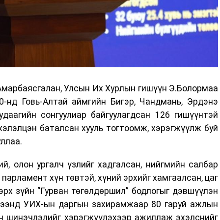
Амарбаясгалан, Улсын Их Хурлын гишүүн Э.Болормаа
0-нд Говь-Алтай аймгийн Бигэр, Чандмань, Эрдэнэ
даагийн сонгуулиар байгуулагдсан 126 гишүүнтэй
элэлцэн баталсан хууль тогтоомж, хэрэгжүүлж буй
ллаа.
й, олон ургалч үзлийг хадгалсан, нийгмийн салбар
 парламент хүн төвтэй, хүний эрхийг хамгаалсан, цаг
эрх зүйн “Гурван төгөлдөршил” бодлогыг дэвшүүлэн
рээнд УИХ-ын даргын захирамжаар 80 гаруй ажлын
үйн шинэчлэлийг хэрэгжүүлэхээр ажиллаж эхэлснийг