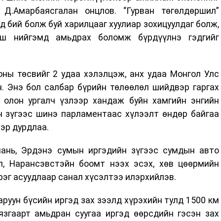
Д.Амарбаясгалан онцлов. “Гурван төгөлдөршил”
 бий болж буй харилцааг хуулиар зохицуулдаг болж,
эгш нийгэмд амьдрах боломж бүрдүүлнэ гэдгийг
ны төсвийг 2 удаа хэлэлцэж, анх удаа Монгол Улс
. Энэ бол салбар бүрийн төлөөлөл шийдвэр гаргах
олон ургалч үзлээр хандаж буйн хамгийн энгийн
 зүгээс шинэ парламентаас хүлээлт өндөр байгаа
еэр дурдлаа.
мань, Эрдэнэ сумын иргэдийн зүгээс сумдын авто
, Нарансэвстэйн боомт нээх эсэх, хөв цөөрмийн
эг асуудлаар санал хүсэлтээ илэрхийлэв.
руун бүсийн иргэд зах зээлд хүрэхийн тулд 1500 км
язгаарт амьдран суугаа иргэд өөрсдийн гэсэн зах