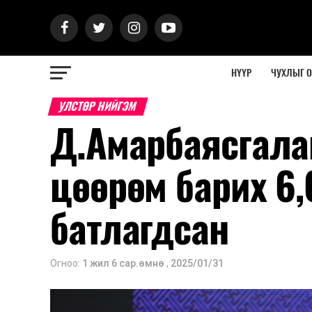
НҮҮР
ЧУХЛЫГ 
УЛСТӨР НИЙГЭМ
Д.Амарбаясгалан
цөөрөм барих 6,
батлагдсан
Огноо:
1 жил 6 сар.өмнө
,
2025/01/31