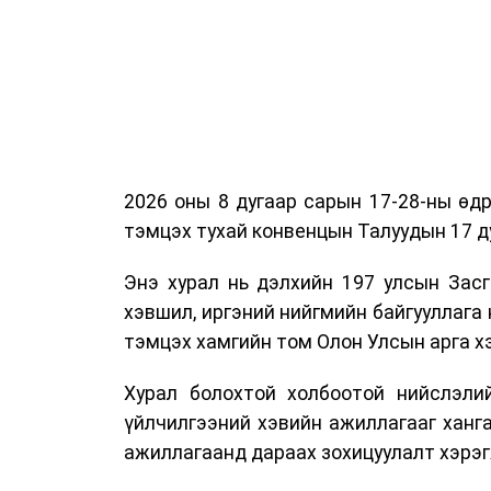
2026 оны 8 дугаар сарын 17-28-ны ө
тэмцэх тухай конвенцын Талуудын 17 ду
Энэ хурал нь дэлхийн 197 улсын Засг
хэвшил, иргэний нийгмийн байгууллага 
тэмцэх хамгийн том Олон Улсын арга 
Хурал болохтой холбоотой нийслэлий
үйлчилгээний хэвийн ажиллагааг ханг
ажиллагаанд дараах зохицуулалт хэрэг