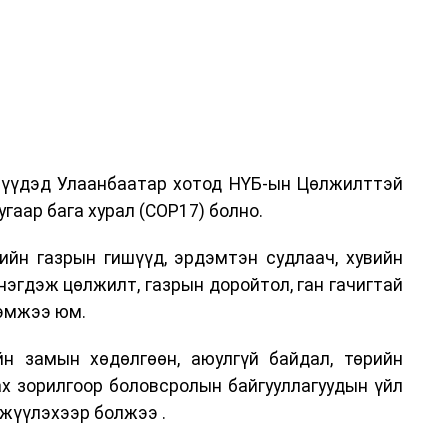
дрүүдэд Улаанбаатар хотод НҮБ-ын Цөлжилттэй
гаар бага хурал (COP17) болно.
ийн газрын гишүүд, эрдэмтэн судлаач, хувийн
нэгдэж цөлжилт, газрын доройтол, ган гачигтай
хэмжээ юм.
н замын хөдөлгөөн, аюулгүй байдал, төрийн
ах зорилгоор боловсролын байгууллагуудын үйл
жүүлэхээр болжээ .