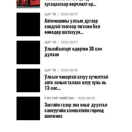
хугацаагаар өөрчлөлт ор...
ЦАГ ҮЕ
2026/08/07
Автомашины улсын дугаар
сондгой тоогоор төгссөн бол
өнөөдөр шатахуун...
ЦАГ ҮЕ
2026/08/07
Улаанбаатарт өдөртөө 30 хэм
дулаан
ЦАГ ҮЕ
2026/08/06
Улсын чанартай хатуу хучилттай
авто замын талаас илүү хувь нь
13-аас...
УЛСТӨР НИЙГЭМ
2026/08/06
Засгийн газар энэ оныг дуустал
санхүүгийн хэмнэлтийн горимд
шилжинэ