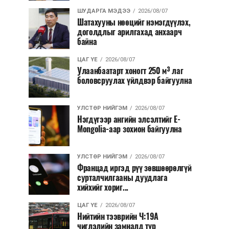
ШУДАРГА МЭДЭЭ
2026/08/07
Шатахууны нөөцийг нэмэгдүүлэх,
доголдлыг арилгахад анхаарч
байна
ЦАГ ҮЕ
2026/08/07
Улаанбаатарт хоногт 250 м³ лаг
боловсруулах үйлдвэр байгуулна
УЛСТӨР НИЙГЭМ
2026/08/07
Нэгдүгээр ангийн элсэлтийг E-
Mongolia-аар зохион байгуулна
УЛСТӨР НИЙГЭМ
2026/08/07
Францад иргэд рүү зөвшөөрөлгүй
сурталчилгааны дуудлага
хийхийг хориг...
ЦАГ ҮЕ
2026/08/07
Нийтийн тээврийн Ч:19А
чиглэлийн замналд түр