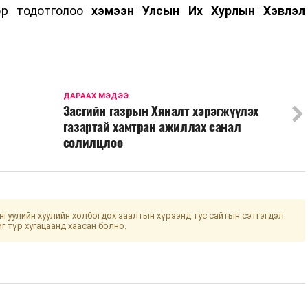
эр тодотголоо
хэмээн Улсын Их Хурлын Хэвлэл
ДАРААХ МЭДЭЭ
Засгийн газрын Хяналт хэрэгжүүлэх
газартай хамтран ажиллах санал
солилцлоо
гуулийн хуулийн холбогдох заалтын хүрээнд тус сайтын сэтгэгдэл
йг түр хугацаанд хаасан болно.