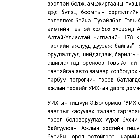
зээлтэй болж, амьжиргааны түвшн
дэд бүтэц, боомтын сэргэлтийн
төлөвлөж байна. Тухайлбал, Говь-
аймгийн төвтэй холбох хүрээнд А
Алтай-Улиастай чиглэлийн 178 к
төслийн ажлууд дуусаж байгаа” г
оруулалтууд шийдэгдэж, барилгын
ашиглалтад орсноор Говь-Алтай 
төвтэйгээ авто замаар холбогдох ю
тэрбум төгрөгийн төсөв батлагд
ажлын төсвийг УИХ-ын дарга дэмж
УИХ-ын гишүүн Э.Болормаа “УИХ-а
заалтыг хасуулах талаар гаргаса
төсөл боловсруулах үүрэг бүхий
байгуулсан. Ажлын хэсгийн гиш
бүрийн оролцоотойгоор нарийн