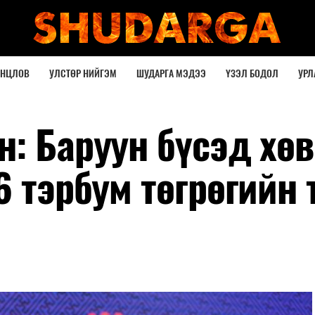
ОНЦЛОВ
УЛСТӨР НИЙГЭМ
ШУДАРГА МЭДЭЭ
ҮЗЭЛ БОДОЛ
УРЛ
: Баруун бүсэд хөв
6 тэрбум төгрөгийн 