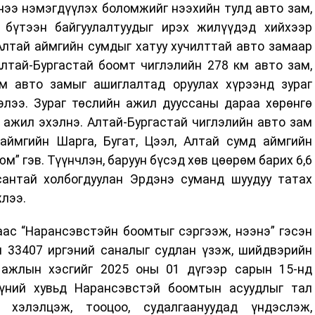
ээ нэмэгдүүлэх боломжийг нээхийн тулд авто зам,
 бүтээн байгуулалтуудыг ирэх жилүүдэд хийхээр
Алтай аймгийн сумдыг хатуу хучилттай авто замаар
лтай-Бургастай боомт чиглэлийн 278 км авто зам,
м авто замыг ашиглалтад оруулах хүрээнд зураг
элээ. Зураг төслийн ажил дууссаны дараа хөрөнгө
 ажил эхэлнэ. Алтай-Бургастай чиглэлийн авто зам
аймгийн Шарга, Бугат, Цээл, Алтай сумд аймгийн
м” гэв. Түүнчлэн, баруун бүсэд хөв цөөрөм барих 6,6
сантай холбогдуулан Эрдэнэ суманд шуудуу татах
лээ.
ас “Нарансэвстэйн боомтыг сэргээж, нээнэ” гэсэн
н 33407 иргэний саналыг судлан үзэж, шийдвэрийн
 ажлын хэсгийг 2025 оны 01 дүгээр сарын 15-нд
үүний хувьд Нарансэвстэй боомтын асуудлыг тал
 хэлэлцэж, тооцоо, судалгаануудад үндэслэж,