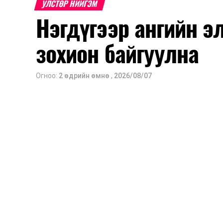
УЛСТӨР НИЙГЭМ
Нэгдүгээр ангийн э
зохион байгуулна
Огноо:
2 өдрийн өмнө
,
2026/08/07