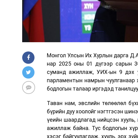
Монгол Улсын Их Хурлын дарга Д.
нар 2025 оны 01 дүгээр сарын 3
суманд ажиллаж, УИХ-ын 9 дэх у
парламентын намрын чуулганаар х
бодлогын талаар иргэдэд танилцуу
Таван нам, эвслийн төлөөлөл бүхи
бүрийн дуу хоолойг нэгтгэсэн шинэ
үеийн шаардлагад нийцсэн хууль, 
ажиллаж байна. Тус бодлогын хү
хэсэг байгуулагдаж, хууль, эрх з