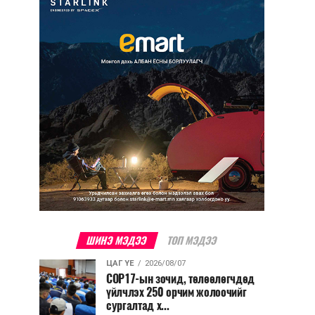
ШИНЭ МЭДЭЭ
ТОП МЭДЭЭ
ЦАГ ҮЕ
2026/08/07
COP17-ын зочид, төлөөлөгчдөд
үйлчлэх 250 орчим жолоочийг
сургалтад х...