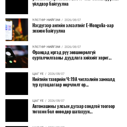
үйлдвэр байгуулна
УЛСТӨР НИЙГЭМ
2026/08/07
Нэгдүгээр ангийн элсэлтийг E-Mongolia-аар
зохион байгуулна
УЛСТӨР НИЙГЭМ
2026/08/07
Францад иргэд рүү зөвшөөрөлгүй
сурталчилгааны дуудлага хийхийг хориг...
ЦАГ ҮЕ
2026/08/07
Нийтийн тээврийн Ч:19А чиглэлийн замналд
түр хугацаагаар өөрчлөлт ор...
ЦАГ ҮЕ
2026/08/07
Автомашины улсын дугаар сондгой тоогоор
төгссөн бол өнөөдөр шатахуун...