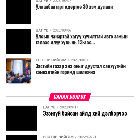
ЦАГ ҮЕ
2026/08/07
Улаанбаатарт өдөртөө 30 хэм дулаан
ЦАГ ҮЕ
2026/08/06
Улсын чанартай хатуу хучилттай авто замын
талаас илүү хувь нь 13-аас...
УЛСТӨР НИЙГЭМ
2026/08/06
Засгийн газар энэ оныг дуустал санхүүгийн
хэмнэлтийн горимд шилжинэ
САНАЛ БОЛГОХ
ЦАГ ҮЕ
2020/09/17
Эзэнгүй байсан айлд хий дэлбэрчээ
УЛСТӨР НИЙГЭМ
2022/03/21