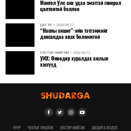
Монгол Улс анх удаа эмэгтэй генерал
цолтонтой боллоо
ЦАГ ҮЕ
2020/08/27
“Насны хишиг”-ийн тэтгэмжийг
дансандаа авах боломжтой
УЛСТӨР НИЙГЭМ
2026/05/13
УИХ: Өнөөдөр хуралдах ажлын
хэсгүүд
НҮҮР
ЧУХЛЫГ ОНЦЛОВ
УЛСТӨР НИЙГЭМ
ШУДАРГА МЭДЭЭ