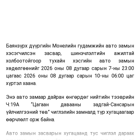
зориулалттай. Лагийг өндөр температурт шатааснаар
эзлэхүүн нь 90 хүртэл хувиар буурч, бактери, вирус
болон бусад өвчин үүсгэгч бичил биетнийг устгах
боломжтой.
Түүнчлэн шаталтын явцад үүсэх дулааныг цахилгаан
болон дулааны эрчим хүч үйлдвэрлэхэд ашиглаж
Баянзүрх дүүргийн Монелийн гудамжийн авто замын
болдог. Зарим технологийн хувьд шаталтын дараа
хэсэгчилсэн засвар, шинэчлэлтийн ажилтай
үлдэх үнснээс фосфор зэрэг ашигт эрдсийг сэргээн
холбоотойгоор тухайн хэсгийн авто замын
авах боломжтой аж.
хөдөлгөөнийг 2026 оны 08 дугаар сарын 7-ны 23:00
цагаас 2026 оны 08 дугаар сарын 10-ны 06:00 цаг
Япон, Герман, Швейцар, Нидерланд, Өмнөд Солонгос
хүртэл хаана.
зэрэг улс лаг хатаах, шатаах технологийг ашиглаж
байна. Тухайлбал, Германд лаг шатаах үйлдвэрээс
Энэ авто замаар дайран өнгөрдөг нийтийн тээврийн
гарсан үнснээс фосфор сэргээн авах технологи
Ч:19А “Цагаан давааны задгай-Сансарын
ашигладаг бол Нидерландад төвлөрсөн лаг
үйлчилгээний төв” чиглэлийн замналд түр хугацаагаар
боловсруулах үйлдвэрүүдээр дулаан, цахилгаан
өөрчлөлт орж байна.
эрчим хүч үйлдвэрлэдэг.
Авто замын засварын хугацаанд тус чиглэл дараах
Ийнхүү лаг хатаах, шатаах технологийг лагийн