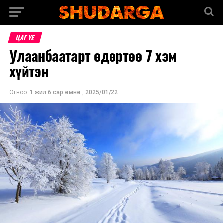
ЦАГ ҮЕ
Улаанбаатарт өдөртөө 7 хэм
хүйтэн
Огноо:
1 жил 6 сар.өмнө
,
2025/01/22