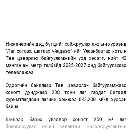
ажиллагааны чиглэлээр жолооч нарыг сургалт, арга
зүйгээр хангаж байна.
Мөн зам тээврийн осол, саатал болон бусад эрсдэл,
онцгой нөхцөл үүссэн үед авах арга хэмжээ, ачаалал
ихтэй нөхцөлд тайван, зөв, шуурхай шийдвэр гаргах,
Инженерийн дэд бүтцийг сайжруулах ажлын хүрээнд
өдөр тутмын ажлын бэлэн байдлыг хангах зэрэг
“Лаг хатаах, шатаах үйлдвэр”-ийг Улаанбаатар хотын
практик ур чадварыг сургалтын хөтөлбөрт тусгажээ.
Төв цэвэрлэх байгууламжийн урд хэсэгт, нийт 40
мянган ам метр талбайд 2025-2027 онд байгуулахаар
Сургалтыг танилцуулах лекц, асуулт-хариулт,
төлөвлөжээ.
жишээнд суурилсан сургалт, багаар ажиллах дасгал,
маршрут болон тээвэрлэлтийн урсгалын зураглалтай
Одоогийн байдлаар Төв цэвэрлэх байгууламжаас
танилцах, онцгой нөхцөлд ажиллах дадлага зэрэг
хоногт дунджаар 238 тонн лаг гардаг бөгөөд
онол, практик хосолсон хэлбэрээр зохион байгуулж
хуримтлагдсан лагийн хэмжээ 843,200 м³-д хүрсэн
байна.
байна.
Сургалтын үеэр COP17 олон улсын бага хурлыг
Шинээр барих үйлдвэр хоногт 250 м³ лаг
зохион байгуулах Үндэсний хорооны Ажлын алба,
боловсруулах хүчин чадалтай. Боловсруулалтын
Нийслэлийн тээврийн газар, Автотээврийн үндэсний