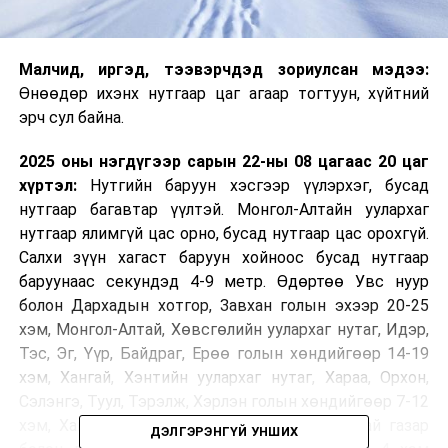
Малчид, иргэд, тээвэрчдэд зориулсан мэдээ:
Өнөөдөр ихэнх нутгаар цаг агаар тогтуун, хүйтний
эрч сул байна.
2025 оны нэгдүгээр сарын 22-ны 08 цагаас 20 цаг
хүртэл:
Нутгийн баруун хэсгээр үүлэрхэг, бусад
нутгаар багавтар үүлтэй. Монгол-Алтайн уулархаг
нутгаар ялимгүй цас орно, бусад нутгаар цас орохгүй.
Салхи зүүн хагаст баруун хойноос бусад нутгаар
баруунаас секундэд 4-9 метр. Өдөртөө Увс нуур
болон Дархадын хотгор, Завхан голын эхээр 20-25
хэм, Монгол-Алтай, Хөвсгөлийн уулархаг нутаг, Идэр,
Тэс, Эг, Үүр, Байдраг, Ерөө голын хөндийгөөр 14-19
хэм, Хангай, Хэнтийн уулархаг нутаг, Хараа, Орхон,
Сэлэнгэ, Туул, Тэрэлж, Хэрлэн голын хөндийгөөр 7-12
хэм, Хангайн нурууны өвөр бэл, цас багатай газар
ДЭЛГЭРЭНГҮЙ УНШИХ