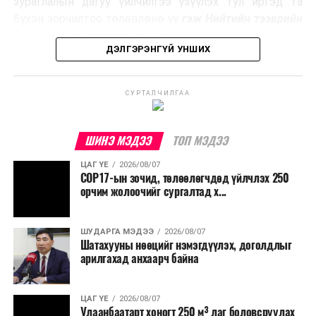
зураглалын дагуу үйлчилгээ үзүүлэх тул иргэд та
эзлэхүүнийг бууруулахын зэрэгцээ эрчим хүч
бүхэн зорчилтоо төлөвлөнө үү
гэж Нийтийн тээврийн
үйлдвэрлэх, нөөцийг дахин ашиглах чиглэлээр олон
бодлогын газраас мэдээллээ.
улсад өргөн ашиглаж байна.
ДЭЛГЭРЭНГҮЙ УНШИХ
СУРТАЛЧИЛГАА
ШИНЭ МЭДЭЭ
ТОП МЭДЭЭ
ЦАГ ҮЕ
2026/08/07
COP17-ын зочид, төлөөлөгчдөд үйлчлэх 250
орчим жолоочийг сургалтад х...
ШУДАРГА МЭДЭЭ
2026/08/07
Шатахууны нөөцийг нэмэгдүүлэх, доголдлыг
арилгахад анхаарч байна
ЦАГ ҮЕ
2026/08/07
Улаанбаатарт хоногт 250 м³ лаг боловсруулах