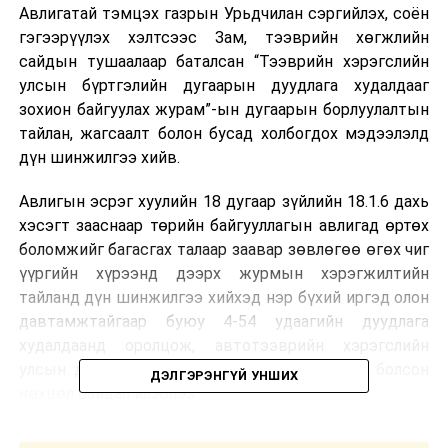
Авлигатай тэмцэх газрын Урьдчилан сэргийлэх, соён
гэгээрүүлэх хэлтсээс Зам, тээврийн хөгжлийн
сайдын тушаалаар баталсан “Тээврийн хэрэгслийн
улсын бүртгэлийн дугаарын дуудлага худалдааг
зохион байгуулах журам”-ын дугаарын борлуулалтын
тайлан, жагсаалт болон бусад холбогдох мэдээлэлд
дүн шинжилгээ хийв.
Авлигын эсрэг хуулийн 18 дугаар зүйлийн 18.1.6 дахь
хэсэгт зааснаар төрийн байгууллагын авлигад өртөх
боломжийг багасгах талаар заавар зөвлөгөө өгөх чиг
үүргийн хүрээнд дээрх журмын хэрэгжилтийн
тайланд дүн шинжилгээ хийхэд нэр бүхий иргэд олон
давтамжтайгаар буюу 4-54 удаагийн дуудлага
худалдаанд оролцож, автотээврийн хэрэгслийн
улсын дугаарын дуудлага худалдааны ялагч болсон
ДЭЛГЭРЭНГҮЙ УНШИХ
нөхцөл байдал илэрлээ.
Дуудлага худалдаанд нэг иргэн олон давтамжтайгаар