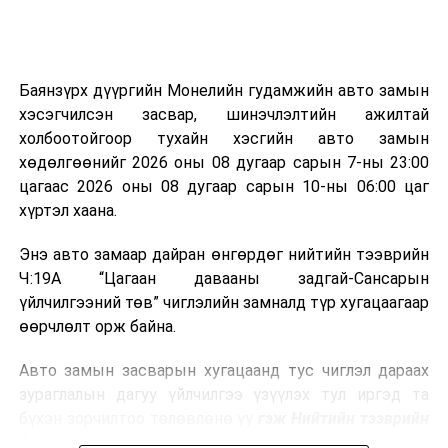
боломжтой.
Түүнчлэн шаталтын явцад үүсэх дулааныг цахилгаан
болон дулааны эрчим хүч үйлдвэрлэхэд ашиглаж
Баянзүрх дүүргийн Монелийн гудамжийн авто замын
болдог. Зарим технологийн хувьд шаталтын дараа
хэсэгчилсэн засвар, шинэчлэлтийн ажилтай
үлдэх үнснээс фосфор зэрэг ашигт эрдсийг сэргээн
холбоотойгоор тухайн хэсгийн авто замын
авах боломжтой аж.
хөдөлгөөнийг 2026 оны 08 дугаар сарын 7-ны 23:00
цагаас 2026 оны 08 дугаар сарын 10-ны 06:00 цаг
Япон, Герман, Швейцар, Нидерланд, Өмнөд Солонгос
хүртэл хаана.
зэрэг улс лаг хатаах, шатаах технологийг ашиглаж
байна. Тухайлбал, Германд лаг шатаах үйлдвэрээс
Энэ авто замаар дайран өнгөрдөг нийтийн тээврийн
гарсан үнснээс фосфор сэргээн авах технологи
Ч:19А “Цагаан давааны задгай-Сансарын
ашигладаг бол Нидерландад төвлөрсөн лаг
үйлчилгээний төв” чиглэлийн замналд түр хугацаагаар
боловсруулах үйлдвэрүүдээр дулаан, цахилгаан
өөрчлөлт орж байна.
эрчим хүч үйлдвэрлэдэг.
Авто замын засварын хугацаанд тус чиглэл дараах
Ийнхүү лаг хатаах, шатаах технологийг лагийн
зураглалын дагуу үйлчилгээ үзүүлэх тул иргэд та
эзлэхүүнийг бууруулахын зэрэгцээ эрчим хүч
бүхэн зорчилтоо төлөвлөнө үү
гэж Нийтийн тээврийн
үйлдвэрлэх, нөөцийг дахин ашиглах чиглэлээр олон
бодлогын газраас мэдээллээ.