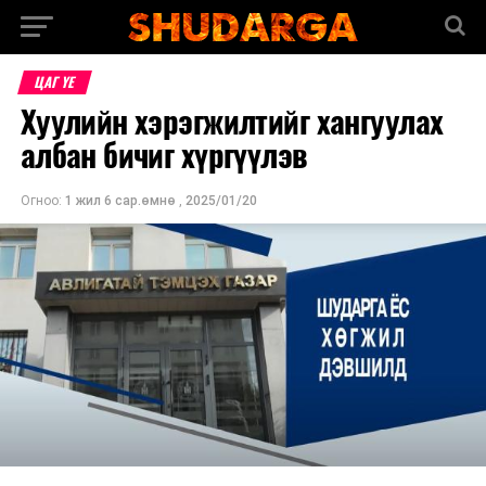
ЦАГ ҮЕ
Хуулийн хэрэгжилтийг хангуулах
албан бичиг хүргүүлэв
Огноо:
1 жил 6 сар.өмнө
,
2025/01/20