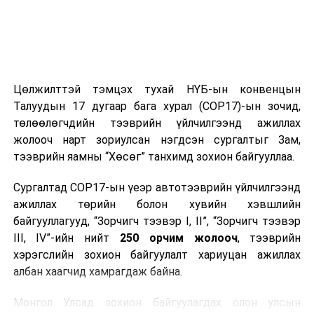
Цөлжилттэй тэмцэх тухай НҮБ-ын конвенцын
Талуудын 17 дугаар бага хурал (COP17)-ын зочид,
төлөөлөгчдийн тээврийн үйлчилгээнд ажиллах
жолооч нарт зориулсан нэгдсэн сургалтыг Зам,
тээврийн яамны “Хөсөг” танхимд зохион байгууллаа.
Сургалтад COP17-ын үеэр автотээврийн үйлчилгээнд
ажиллах төрийн болон хувийн хэвшлийн
байгууллагууд, “Зорчигч тээвэр I, II”, “Зорчигч тээвэр
III, IV”-ийн нийт
250 орчим жолооч
, тээврийн
хэрэгслийн зохион байгуулалт хариуцан ажиллах
албан хаагчид хамрагдаж байна.
Монгол Улсад зохион байгуулагдах олон улсын