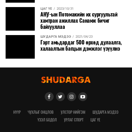
ЦАГ ҮЕ
2023/10/31
АНУ-ын Потомакийн их сургуультай
хамтран ажиллах Санамж бичиг
байгууллаа
ШУДАРГА МЭДЭЭ
2021/04/23
Гэрт амьдардаг 500 өрхөд дулаалга,
халаалтын багцын дэмжлэг үзүүлнэ
НҮҮР
ЧУХЛЫГ ОНЦЛОВ
УЛСТӨР НИЙГЭМ
ШУДАРГА МЭДЭЭ
ҮЗЭЛ БОДОЛ
УРЛАГ СПОРТ
ЦАГ ҮЕ