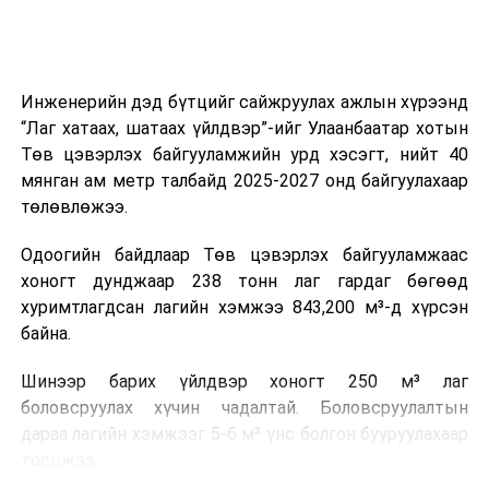
Мөн зам тээврийн осол, саатал болон бусад эрсдэл,
онцгой нөхцөл үүссэн үед авах арга хэмжээ, ачаалал
ихтэй нөхцөлд тайван, зөв, шуурхай шийдвэр гаргах,
Инженерийн дэд бүтцийг сайжруулах ажлын хүрээнд
өдөр тутмын ажлын бэлэн байдлыг хангах зэрэг
“Лаг хатаах, шатаах үйлдвэр”-ийг Улаанбаатар хотын
практик ур чадварыг сургалтын хөтөлбөрт тусгажээ.
Төв цэвэрлэх байгууламжийн урд хэсэгт, нийт 40
мянган ам метр талбайд 2025-2027 онд байгуулахаар
Сургалтыг танилцуулах лекц, асуулт-хариулт,
төлөвлөжээ.
жишээнд суурилсан сургалт, багаар ажиллах дасгал,
маршрут болон тээвэрлэлтийн урсгалын зураглалтай
Одоогийн байдлаар Төв цэвэрлэх байгууламжаас
танилцах, онцгой нөхцөлд ажиллах дадлага зэрэг
хоногт дунджаар 238 тонн лаг гардаг бөгөөд
онол, практик хосолсон хэлбэрээр зохион байгуулж
хуримтлагдсан лагийн хэмжээ 843,200 м³-д хүрсэн
байна.
байна.
Сургалтын үеэр COP17 олон улсын бага хурлыг
Шинээр барих үйлдвэр хоногт 250 м³ лаг
зохион байгуулах Үндэсний хорооны Ажлын алба,
боловсруулах хүчин чадалтай. Боловсруулалтын
Нийслэлийн тээврийн газар, Автотээврийн үндэсний
дараа лагийн хэмжээг 5-6 м³ үнс болгон бууруулахаар
төв болон Тээврийн цагдаагийн албаны холбогдох
тооцжээ.
албан хаагчид чиг үүргийнхээ хүрээнд мэдээлэл өгч,