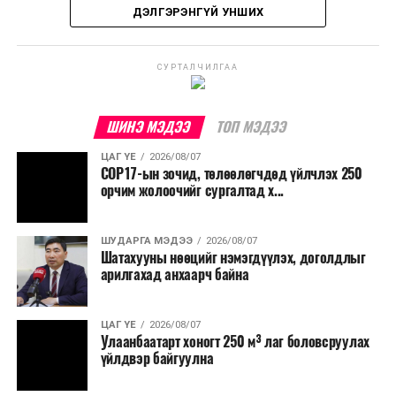
улсад өргөн ашиглаж байна.
ДЭЛГЭРЭНГҮЙ УНШИХ
СУРТАЛЧИЛГАА
ШИНЭ МЭДЭЭ
ТОП МЭДЭЭ
ЦАГ ҮЕ
2026/08/07
COP17-ын зочид, төлөөлөгчдөд үйлчлэх 250
орчим жолоочийг сургалтад х...
ШУДАРГА МЭДЭЭ
2026/08/07
Шатахууны нөөцийг нэмэгдүүлэх, доголдлыг
арилгахад анхаарч байна
ЦАГ ҮЕ
2026/08/07
Улаанбаатарт хоногт 250 м³ лаг боловсруулах
үйлдвэр байгуулна