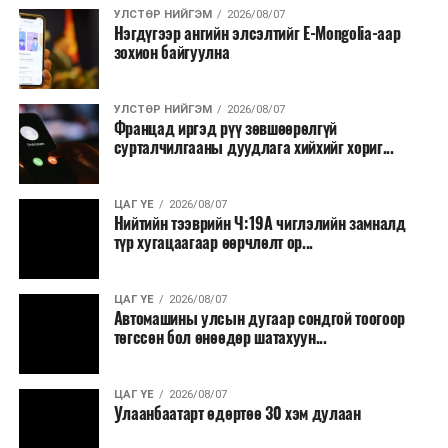
УЛСТӨР НИЙГЭМ
2026/08/07
Нэгдүгээр ангийн элсэлтийг E-Mongolia-аар
зохион байгуулна
УЛСТӨР НИЙГЭМ
2026/08/07
Францад иргэд рүү зөвшөөрөлгүй
сурталчилгааны дуудлага хийхийг хориг...
ЦАГ ҮЕ
2026/08/07
Нийтийн тээврийн Ч:19А чиглэлийн замналд
түр хугацаагаар өөрчлөлт ор...
ЦАГ ҮЕ
2026/08/07
Автомашины улсын дугаар сондгой тоогоор
төгссөн бол өнөөдөр шатахуун...
ЦАГ ҮЕ
2026/08/07
Улаанбаатарт өдөртөө 30 хэм дулаан