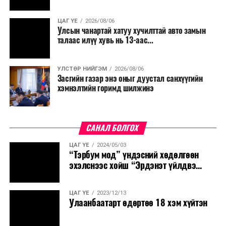
ЦАГ ҮЕ
2026/08/06
Улсын чанартай хатуу хучилттай авто замын
талаас илүү хувь нь 13-аас...
УЛСТӨР НИЙГЭМ
2026/08/06
Засгийн газар энэ оныг дуустал санхүүгийн
хэмнэлтийн горимд шилжинэ
САНАЛ БОЛГОХ
ЦАГ ҮЕ
2024/05/03
“Тэрбум мод” үндэсний хөдөлгөөн
эхэлснээс хойш “Эрдэнэт үйлдвэ...
ЦАГ ҮЕ
2023/12/13
Улаанбаатарт өдөртөө 18 хэм хүйтэн