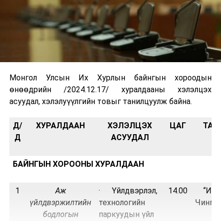
Монгол Улсын Их Хурлын байнгын хороодын
өнөөдрийн /2024.12.17/ хуралдааны хэлэлцэх
асуудал, хэлэлуүүлгийн товыг танилцуулж байна.
Д/
ХУРАЛДААН
ХЭЛЭЛЦЭХ
ЦАГ
ТАН
Д
АСУУДАЛ
БАЙНГЫН ХОРООНЫ ХУРАЛДААН
1
Аж
· Үйлдвэрлэл,
14.00
“Их 
үйлдвэржилтийн
технологийн
Чингис
бодлогын
паркуудын үйл