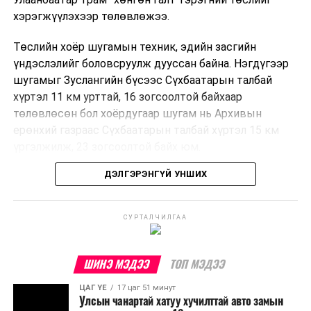
хэрэгжүүлэхээр төлөвлөжээ.
Төслийн хоёр шугамын техник, эдийн засгийн
үндэслэлийг боловсруулж дууссан байна. Нэгдүгээр
шугамыг Зуслангийн бүсээс Сүхбаатарын талбай
хүртэл 11 км урттай, 16 зогсоолтой байхаар
төлөвлөсөн бол хоёрдугаар шугам нь Архивын
ерөнхий газраас Сүхбаатарын талбай хүртэл 15 км
үргэлжилж, 23 зогсоолтой байх юм.
ДЭЛГЭРЭНГҮЙ УНШИХ
Төслийг бүрэн хэрэгжүүлснээр цагт 10-12 мянган
зорчигч тээвэрлэх хүчин чадал бүрдэж, замын
хөдөлгөөний дундаж хурд 23.6 хувиар нэмэгдэх
СУРТАЛЧИЛГАА
тооцоо гарчээ.
Трамвайн системийг хөгжүүлснээр нийтийн тээвэрт
ШИНЭ МЭДЭЭ
ТОП МЭДЭЭ
суурилсан хот төлөвлөлтийг дэмжиж, шугам болон
ЦАГ ҮЕ
17 цаг 51 минут
зогсоолуудыг түшиглэсэн худалдаа, үйлчилгээ, орон
Улсын чанартай хатуу хучилттай авто замын
сууцны шинэ бүсүүд бий болох боломжтой. Үүний