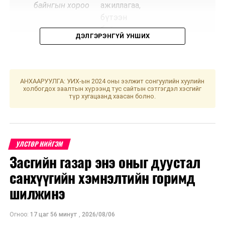
байнгын хороо
ажиллагаа,
бүтээн
байгуулалтын
ДЭЛГЭРЭНГҮЙ УНШИХ
явцын талаарх
Хүнс, хөдөө аж
ахуй, хөнгөн
үйлдвэрийн
АНХААРУУЛГА: УИХ-ын 2024 оны ээлжит сонгуулийн хуулийн
холбогдох заалтын хүрээнд тус сайтын сэтгэгдэл хэсгийг
сайд болон Аж
түр хугацаанд хаасан болно.
үйлдвэр, эрдэс
баялгийн
сайдын
мэдээллийг
УЛСТӨР НИЙГЭМ
сонсох
Засгийн газар энэ оныг дуустал
санхүүгийн хэмнэлтийн горимд
2
Төрийн
· Бусад
15.00
“Жа
шилжинэ
байгуулалтын
Д.Сүхб
байнгын хороо
Огноо:
17 цаг 56 минут
,
2026/08/06