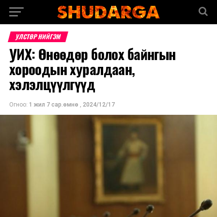
УЛСТӨР НИЙГЭМ
УИХ: Өнөөдөр болох байнгын
хороодын хуралдаан,
хэлэлцүүлгүүд
Огноо:
1 жил 7 сар.өмнө
,
2024/12/17