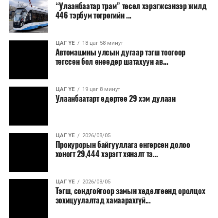
“Улаанбаатар трам” төсөл хэрэгжсэнээр жилд
446 тэрбум төгрөгийн ...
“Улаанбаатар трам” төсөл хэрэгжиж, авто замын
ачаалал буурснаар трассын дагуух автомашинуудын
шатахууны хэмнэлт жилд 446 тэрбум төгрөгт хүрэх
ЦАГ ҮЕ
18 цаг 58 минут
Автомашины улсын дугаар тэгш тоогоор
боломжтой гэсэн тооцоог техник, эдийн засгийн
төгссөн бол өнөөдөр шатахуун ав...
үндэслэлд тусгажээ.
Төсөл хэрэгжсэнээр иргэдийн зорчих хугацаа
ЦАГ ҮЕ
19 цаг 8 минут
Улаанбаатарт өдөртөө 29 хэм дулаан
богиносож, түгжрэлээс үүдэлтэй эдийн засгийн
алдагдал буурахын зэрэгцээ аюулгүй, найдвартай,
тав тухтай, хүртээмжтэй нийтийн тээврийн шинэ
тогтолцоо бүрдэх ач холбогдолтой юм.
ЦАГ ҮЕ
2026/08/05
Прокурорын байгууллага өнгөрсөн долоо
хоногт 29,444 хэрэгт хяналт та...
ЦАГ ҮЕ
2026/08/05
Тэгш, сондгойгоор замын хөдөлгөөнд оролцох
зохицуулалтад хамаарахгүй...