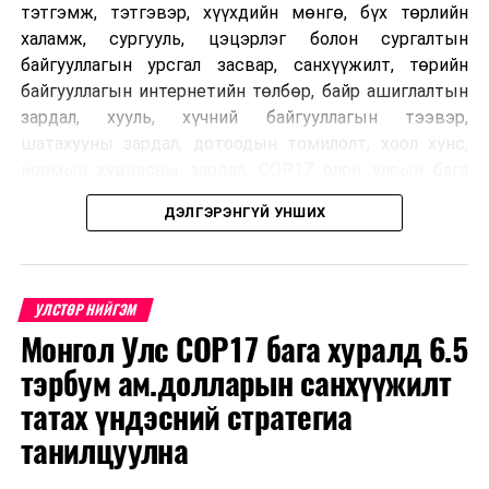
үндэсний
тэтгэмж, тэтгэвэр, хүүхдийн мөнгө, бүх төрлийн
зөвлөгөөний
халамж, сургууль, цэцэрлэг болон сургалтын
“Нийгмийн
байгууллагын урсгал засвар, санхүүжилт, төрийн
сэтгэл
байгууллагын интернетийн төлбөр, байр ашиглалтын
судлалын
зардал, хууль, хүчний байгууллагын тээвэр,
тулгамдсан
шатахууны зардал, дотоодын томилолт, хоол хүнс,
асуудлууд болон
нормын хувцасны зардал, COP17 олон улсын бага
судалгааны үр
хурлын зардал, Засгийн газрын өр, орон нутгийн нөөц
дүн” сэдэвт
ДЭЛГЭРЭНГҮЙ УНШИХ
хөрөнгийн санхүүжилтийг хэвийн үргэлжлүүлэхээр
салбар
шийдвэрлэжээ.
хуралдаан
Харин дараах зардлыг хязгаарлахаар болсон байна.
УЛСТӨР НИЙГЭМ
Үүнд:
3
Нийгмийн
Нийгмийн
13.00
“Үн
Монгол Улс COP17 бага хуралд 6.5
бодлогын
сэтгэл зүйн
хуу
тэрбум ам.долларын санхүүжилт
байнгын хороо
Олон улсын болон Засгийн газрын
тулгамдсан
шийдвэртэйгээс бусад хурал, зөвлөгөөн, ой,
асуудал
татах үндэсний стратегиа
тэмдэглэлт өдөр, найр наадам, соёлын арга
үндэсний
танилцуулна
хэмжээ;
зөвлөгөөний
“Сэтгэцийн