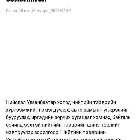
Огноо:
18 цаг 46 минут
,
2026/08/06
Нийслэл Улаанбаатар хотод нийтийн тээврийн
хүртээмжийг нэмэгдүүлэх, авто замын түгжрэлийг
бууруулах, иргэдийн зорчих хугацааг хэмнэх, байгаль
орчинд ээлтэй нийтийн тээврийн шинэ төрлийг
нэвтрүүлэх зорилгоор “Нийтийн тээврийн
Улаанбаатар трам” хөнгөн галт тэрэгний төслийг