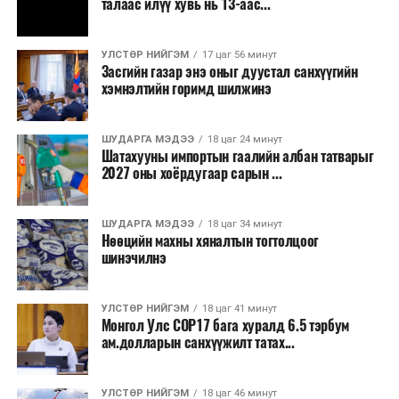
талаас илүү хувь нь 13-аас...
зэрэгцээ ажлын байр нэмэгдэх, жижиг, дунд
бизнесийн үйл ажиллагаа өргөжих, үл хөдлөх
УЛСТӨР НИЙГЭМ
17 цаг 56 минут
хөрөнгийн үнэ цэнэ өсөх зэрэг эдийн засгийн эерэг
Засгийн газар энэ оныг дуустал санхүүгийн
үр нөлөө үзүүлнэ гэж тооцсон байна.
хэмнэлтийн горимд шилжинэ
Трамвай нь цахилгаан эрчим хүчээр ажилладаг тул
ашиглалтын явцад агаар бохирдуулагч бодис шууд
ШУДАРГА МЭДЭЭ
18 цаг 24 минут
Шатахууны импортын гаалийн албан татварыг
ялгаруулахгүй. Иргэд хувийн автомашинаас их
2027 оны хоёрдугаар сарын ...
багтаамжийн нийтийн тээвэрт шилжсэнээр замын
хөдөлгөөний ачаалал, нүүрстөрөгчийн давхар исэл
ШУДАРГА МЭДЭЭ
18 цаг 34 минут
болон бусад хүлэмжийн хийн ялгарлыг бууруулах ач
Нөөцийн махны хяналтын тогтолцоог
холбогдолтой.
шинэчилнэ
Түгжрэлээс үүдэлтэй эдийн засгийн алдагдлыг
тооцоход нэг автомашин өдөрт дунджаар 2.5 цаг
УЛСТӨР НИЙГЭМ
18 цаг 41 минут
Монгол Улс COP17 бага хуралд 6.5 тэрбум
түгжрэлд саатахдаа 3.45 литр шатахууныг үр ашиггүй
ам.долларын санхүүжилт татах...
зарцуулдаг байна. Ингэснээр нэг жолооч өдөрт
8,238.6 төгрөг, жилд 1.7 сая гаруй төгрөгийн
шатахууны зардлыг зөвхөн түгжрэлд алддаг аж.
УЛСТӨР НИЙГЭМ
18 цаг 46 минут