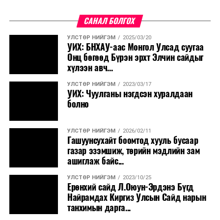
САНАЛ БОЛГОХ
УЛСТӨР НИЙГЭМ
2025/03/20
УИХ: БНХАУ-аас Монгол Улсад суугаа
Онц бөгөөд Бүрэн эрхт Элчин сайдыг
хүлээн авч...
УЛСТӨР НИЙГЭМ
2023/03/17
УИХ: Чуулганы нэгдсэн хуралдаан
болно
УЛСТӨР НИЙГЭМ
2026/02/11
Гашуунсухайт боомтод хууль бусаар
газар эзэмшиж, төрийн мэдлийн зам
ашиглаж байс...
УЛСТӨР НИЙГЭМ
2023/10/25
Ерөнхий сайд Л.Оюун-Эрдэнэ Бүгд
Найрамдах Киргиз Улсын Сайд нарын
танхимын дарга...