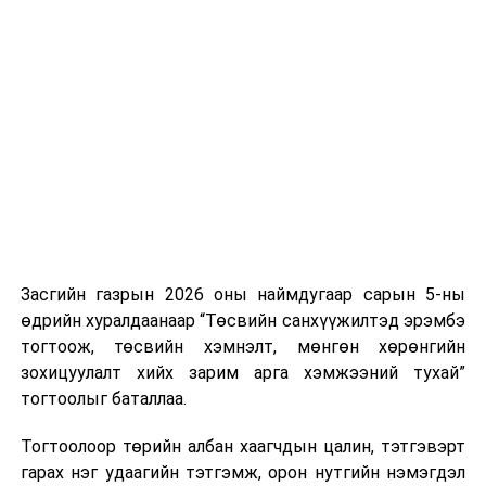
ХЭЛЭЛЦҮҮЛЭГ
1
УИХ-ын даргын
“Дотоод орчны
09.00
“Их 
2024 оны 107
бохирдол ба
Чингис
дугаар
бохирдуулагчаас
захирамжаар
урьдчилан
байгуулагдсан
сэргийлэхэд
ажлын хэсэг
салбар
хоорондын
уялдааг
сайжруулах
Засгийн газрын 2026 оны наймдугаар сарын 5-ны
тухай”
өдрийн хуралдаанаар “Төсвийн санхүүжилтэд эрэмбэ
хэлэлцүүлэг
тогтоож, төсвийн хэмнэлт, мөнгөн хөрөнгийн
зохицуулалт хийх зарим арга хэмжээний тухай”
2
Нийгмийн
Нийгмийн
13.00
“Жа
тогтоолыг баталлаа.
бодлогын
сэтгэл зүйн
Д.Сүхб
байнгын хороо
тулгамдсан
Тогтоолоор төрийн албан хаагчдын цалин, тэтгэвэрт
асуудал
гарах нэг удаагийн тэтгэмж, орон нутгийн нэмэгдэл