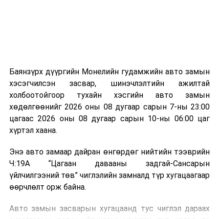
зориулалттай. Лагийг өндөр температурт шатааснаар
эзлэхүүн нь 90 хүртэл хувиар буурч, бактери, вирус
болон бусад өвчин үүсгэгч бичил биетнийг устгах
боломжтой.
Түүнчлэн шаталтын явцад үүсэх дулааныг цахилгаан
болон дулааны эрчим хүч үйлдвэрлэхэд ашиглаж
Баянзүрх дүүргийн Монелийн гудамжийн авто замын
болдог. Зарим технологийн хувьд шаталтын дараа
хэсэгчилсэн засвар, шинэчлэлтийн ажилтай
үлдэх үнснээс фосфор зэрэг ашигт эрдсийг сэргээн
холбоотойгоор тухайн хэсгийн авто замын
авах боломжтой аж.
хөдөлгөөнийг 2026 оны 08 дугаар сарын 7-ны 23:00
цагаас 2026 оны 08 дугаар сарын 10-ны 06:00 цаг
Япон, Герман, Швейцар, Нидерланд, Өмнөд Солонгос
хүртэл хаана.
зэрэг улс лаг хатаах, шатаах технологийг ашиглаж
байна. Тухайлбал, Германд лаг шатаах үйлдвэрээс
Энэ авто замаар дайран өнгөрдөг нийтийн тээврийн
гарсан үнснээс фосфор сэргээн авах технологи
Ч:19А “Цагаан давааны задгай-Сансарын
ашигладаг бол Нидерландад төвлөрсөн лаг
үйлчилгээний төв” чиглэлийн замналд түр хугацаагаар
боловсруулах үйлдвэрүүдээр дулаан, цахилгаан
өөрчлөлт орж байна.
эрчим хүч үйлдвэрлэдэг.
Авто замын засварын хугацаанд тус чиглэл дараах
Ийнхүү лаг хатаах, шатаах технологийг лагийн