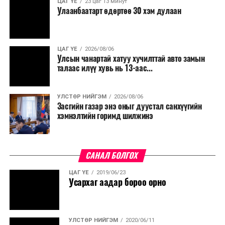
ЦАГ ҮЕ
23 цаг 13 минут
Улаанбаатарт өдөртөө 30 хэм дулаан
ЦАГ ҮЕ
2026/08/06
Улсын чанартай хатуу хучилттай авто замын
талаас илүү хувь нь 13-аас...
УЛСТӨР НИЙГЭМ
2026/08/06
Засгийн газар энэ оныг дуустал санхүүгийн
хэмнэлтийн горимд шилжинэ
САНАЛ БОЛГОХ
ЦАГ ҮЕ
2019/06/23
Усархаг аадар бороо орно
УЛСТӨР НИЙГЭМ
2020/06/11