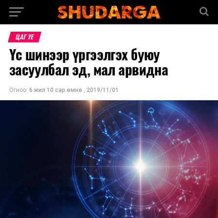
ЦАГ ҮЕ
Үс шинээр үргээлгэх буюу
засуулбал эд, мал арвидна
Огноо:
6 жил 10 сар.өмнө
,
2019/11/01