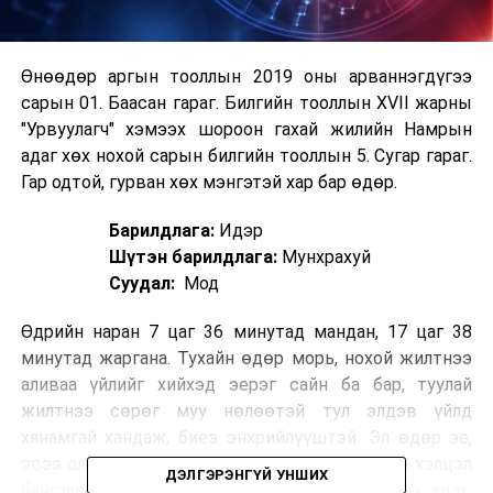
Өнөөдөр аргын тооллын 2019 оны арваннэгдүгээ
сарын 01. Баасан гараг. Билгийн тооллын XVII жарны
"Урвуулагч" хэмээх шороон гахай жилийн Намрын
адаг хөх нохой сарын билгийн тооллын 5. Сугар гараг.
Гар одтой, гурван хөх мэнгэтэй хар бар өдөр.
Барилдлага:
Идэр
Шүтэн барилдлага:
Мунхрахуй
Суудал:
Мод
Өдрийн наран 7 цаг 36 минутад мандан, 17 цаг 38
минутад жаргана. Тухайн өдөр морь, нохой жилтнээ
аливаа үйлийг хийхэд эерэг сайн ба бар, туулай
жилтнээ сөрөг муу нөлөөтэй тул элдэв үйлд
хянамгай хандаж, биеэ энхрийлүүштэй. Эл өдөр эе,
эвээ ололцох, хамтын хөдөлмөр эхлэх, гэрээ хэлцэл
ДЭЛГЭРЭНГҮЙ УНШИХ
байгуулах, найр хурим хийх, бэр гуйх, инж өгөх, авах,