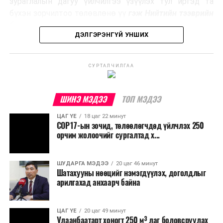
зураглалын дагуу үйлчилгээ үзүүлэх тул иргэд та
эзлэхүүнийг бууруулахын зэрэгцээ эрчим хүч
бүхэн зорчилтоо төлөвлөнө үү
гэж Нийтийн тээврийн
үйлдвэрлэх, нөөцийг дахин ашиглах чиглэлээр олон
бодлогын газраас мэдээллээ.
улсад өргөн ашиглаж байна.
ДЭЛГЭРЭНГҮЙ УНШИХ
СУРТАЛЧИЛГАА
ШИНЭ МЭДЭЭ
ТОП МЭДЭЭ
ЦАГ ҮЕ
18 цаг 22 минут
COP17-ын зочид, төлөөлөгчдөд үйлчлэх 250
орчим жолоочийг сургалтад х...
ШУДАРГА МЭДЭЭ
20 цаг 46 минут
Шатахууны нөөцийг нэмэгдүүлэх, доголдлыг
арилгахад анхаарч байна
ЦАГ ҮЕ
20 цаг 49 минут
Улаанбаатарт хоногт 250 м³ лаг боловсруулах