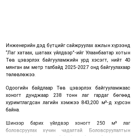
ажиллагааны чиглэлээр жолооч нарыг сургалт, арга
зүйгээр хангаж байна.
Мөн зам тээврийн осол, саатал болон бусад эрсдэл,
онцгой нөхцөл үүссэн үед авах арга хэмжээ, ачаалал
ихтэй нөхцөлд тайван, зөв, шуурхай шийдвэр гаргах,
Инженерийн дэд бүтцийг сайжруулах ажлын хүрээнд
өдөр тутмын ажлын бэлэн байдлыг хангах зэрэг
“Лаг хатаах, шатаах үйлдвэр”-ийг Улаанбаатар хотын
практик ур чадварыг сургалтын хөтөлбөрт тусгажээ.
Төв цэвэрлэх байгууламжийн урд хэсэгт, нийт 40
мянган ам метр талбайд 2025-2027 онд байгуулахаар
Сургалтыг танилцуулах лекц, асуулт-хариулт,
төлөвлөжээ.
жишээнд суурилсан сургалт, багаар ажиллах дасгал,
маршрут болон тээвэрлэлтийн урсгалын зураглалтай
Одоогийн байдлаар Төв цэвэрлэх байгууламжаас
танилцах, онцгой нөхцөлд ажиллах дадлага зэрэг
хоногт дунджаар 238 тонн лаг гардаг бөгөөд
онол, практик хосолсон хэлбэрээр зохион байгуулж
хуримтлагдсан лагийн хэмжээ 843,200 м³-д хүрсэн
байна.
байна.
Сургалтын үеэр COP17 олон улсын бага хурлыг
Шинээр барих үйлдвэр хоногт 250 м³ лаг
зохион байгуулах Үндэсний хорооны Ажлын алба,
боловсруулах хүчин чадалтай. Боловсруулалтын
Нийслэлийн тээврийн газар, Автотээврийн үндэсний