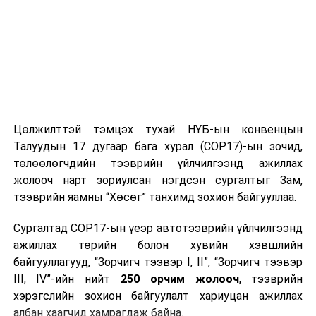
Цөлжилттэй тэмцэх тухай НҮБ-ын конвенцын
Талуудын 17 дугаар бага хурал (COP17)-ын зочид,
төлөөлөгчдийн тээврийн үйлчилгээнд ажиллах
жолооч нарт зориулсан нэгдсэн сургалтыг Зам,
тээврийн яамны “Хөсөг” танхимд зохион байгууллаа.
Сургалтад COP17-ын үеэр автотээврийн үйлчилгээнд
ажиллах төрийн болон хувийн хэвшлийн
байгууллагууд, “Зорчигч тээвэр I, II”, “Зорчигч тээвэр
III, IV”-ийн нийт
250 орчим жолооч
, тээврийн
хэрэгслийн зохион байгуулалт хариуцан ажиллах
албан хаагчид хамрагдаж байна.