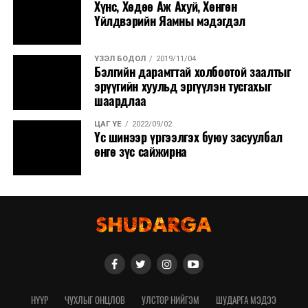
Хүнс, Хөдөө Аж Ахуй, Хөнгөн
Үйлдвэрийн Яамны мэдэгдэл
ҮЗЭЛ БОДОЛ
2019/11/04
Бэлгийн дарамттай холбоотой заалтыг
эрүүгийн хуульд эргүүлэн тусгахыг
шаардлаа
ЦАГ ҮЕ
2022/09/02
Үс шинээр үргээлгэх буюу засуулбал
өнгө зүс сайжирна
НҮҮР
ЧУХЛЫГ ОНЦЛОВ
УЛСТӨР НИЙГЭМ
ШУДАРГА МЭДЭЭ