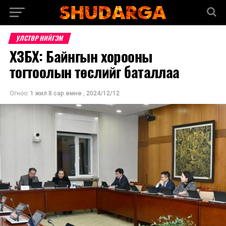
УЛСТӨР НИЙГЭМ
ХЗБХ: Байнгын хорооны
тогтоолын төслийг баталлаа
Огноо:
1 жил 8 сар.өмнө
,
2024/12/12