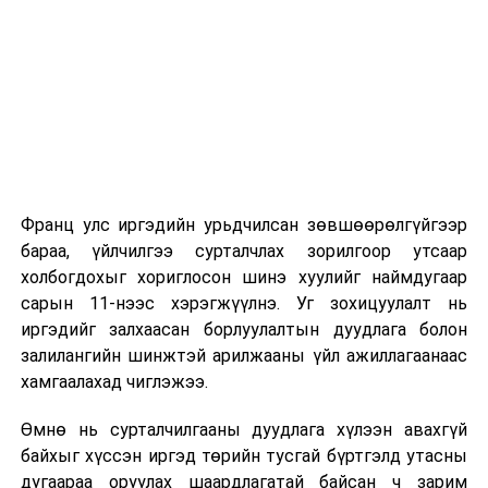
2026 оны 9 дүгээр сарын 1-нээс цахимаар
эхэлнэ.
2026 оны 9 дүгээр сарын 14-нөөс танхимаар
үргэлжилнэ.
Оюутны дотуур байр
Франц улс иргэдийн урьдчилсан зөвшөөрөлгүйгээр
2026 оны 9 дүгээр сарын 13-наас оюутнуудыг
бараа, үйлчилгээ сурталчлах зорилгоор утсаар
дотуур байранд оруулж эхэлнэ.
холбогдохыг хориглосон шинэ хуулийг наймдугаар
Сургууль, цэцэрлэгийн үйл ажиллагааны
сарын 11-нээс хэрэгжүүлнэ. Уг зохицуулалт нь
зохицуулалт
иргэдийг залхаасан борлуулалтын дуудлага болон
залилангийн шинжтэй арилжааны үйл ажиллагаанаас
2026 оны 8 дугаар сарын 17–28-ны өдрүүдэд
хамгаалахад чиглэжээ.
нийслэлийн бүх сургууль, цэцэрлэгт ажлын
Өмнө нь сурталчилгааны дуудлага хүлээн авахгүй
байранд элсэлт, бүртгэл болон бусад аливаа
байхыг хүссэн иргэд төрийн тусгай бүртгэлд утасны
арга хэмжээ зохион байгуулахгүй болно.
дугаараа оруулах шаардлагатай байсан ч зарим