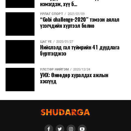
нэмэгдэж, хүү б...
УРЛАГ СПОРТ
2021/01/09
“Gobi challenge-2020” тэмээн аялал
үзэгчдийн хүртээл болно
ЦАГ ҮЕ
2025/01/27
Нийслэлд гал түймрийн 41 дуудлага
бүртгэгджээ
УЛСТӨР НИЙГЭМ
2025/12/24
УИХ: Өнөөдөр хуралдах ажлын
хэсгүүд