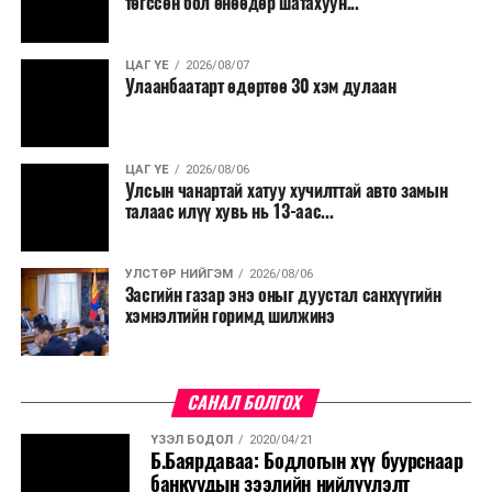
төгссөн бол өнөөдөр шатахуун...
салбар бүрдээ урсгал зардлыг 20 хувиар бууруулах,
нөхөн томилгоо хийхгүй байх, аялал, амралт, зугаалга,
ЦАГ ҮЕ
2026/08/07
хамт олны урлаг, спортын арга хэмжээг зохион
Улаанбаатарт өдөртөө 30 хэм дулаан
байгуулахгүй байх, төрийн албанд шинэ орон тоо бий
болгохгүй байх, эрчим хүчний хэрэглээг хэмнэх, хурал,
сургалтыг цахим хэлбэрт шилжүүлэх, төрийн албан
ЦАГ ҮЕ
2026/08/06
хаагчдыг зарим өдрүүдэд цахимаар ажиллуулах арга
Улсын чанартай хатуу хучилттай авто замын
хэмжээг үргэлжлүүлэхийг үүрэг болголоо.
талаас илүү хувь нь 13-аас...
Төсвийн сахилга бат сайжирч, эдийн засгийн нөхцөл
УЛСТӨР НИЙГЭМ
2026/08/06
байдал хэвийн болсон тохиолдолд эдгээр
Засгийн газар энэ оныг дуустал санхүүгийн
хязгаарлалтыг үе шаттайгаар сулруулах юм.
хэмнэлтийн горимд шилжинэ
САНАЛ БОЛГОХ
ҮЗЭЛ БОДОЛ
2020/04/21
Б.Баярдаваа: Бодлогын хүү буурснаар
банкуудын зээлийн нийлүүлэлт