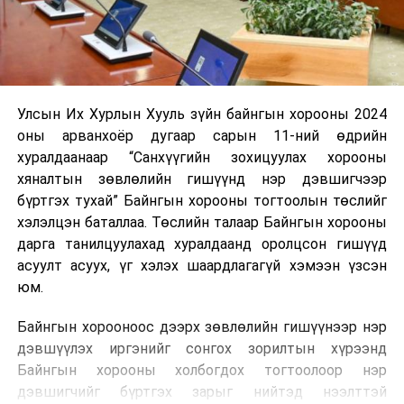
Улсын Их Хурлын Хууль зүйн байнгын хорооны 2024
оны арванхоёр дугаар сарын 11-ний өдрийн
хуралдаанаар “Санхүүгийн зохицуулах хорооны
хяналтын зөвлөлийн гишүүнд нэр дэвшигчээр
бүртгэх тухай” Байнгын хорооны тогтоолын төслийг
хэлэлцэн баталлаа. Төслийн талаар Байнгын хорооны
дарга танилцуулахад хуралдаанд оролцсон гишүүд
асуулт асуух, үг хэлэх шаардлагагүй хэмээн үзсэн
юм.
Байнгын хорооноос дээрх зөвлөлийн гишүүнээр нэр
дэвшүүлэх иргэнийг сонгох зорилтын хүрээнд
Байнгын хорооны холбогдох тогтоолоор нэр
дэвшигчийг бүртгэх зарыг нийтэд нээлттэй