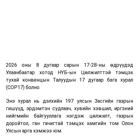
2026 оны 8 дугаар сарын 17-28-ны өдрүүдэд
Улаанбаатар хотод НҮБ-ын Цөлжилттэй тэмцэх
тухай конвенцын Талуудын 17 дугаар бага хурал
(COP17) болно.
Энэ хурал нь дэлхийн 197 улсын Засгийн газрын
гишүүд, эрдэмтэн судлаач, хувийн хэвшил, иргэний
нийгмийн байгууллага нэгдэж цөлжилт, газрын
доройтол, ган гачигтай тэмцэх хамгийн том Олон
Улсын арга хэмжээ юм.