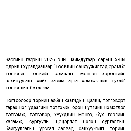
нэгжийг 375 мянга хүртэлх еврогоор торгох
боломжтой. Харин хэрэглэгч өөрөө зөвшөөрсөн,
эсвэл тухайн компанитай өмнө нь гэрээний
харилцаатай бөгөөд шинэ үйлчилгээ санал болгож
буй тохиолдолд хориг үйлчлэхгүй. Иргэд
зөвшөөрөлгүй дуудлагын талаар төрийн цахим
хуудсаар мэдээлэх боломжтой.
Засгийн газрын 2026 оны наймдугаар сарын 5-ны
Шинэ хууль Францын зах зээлд үйлчилдэг гадаадын
өдрийн хуралдаанаар “Төсвийн санхүүжилтэд эрэмбэ
дуудлагын төвүүдэд нөлөөлөхөөр байна. Тухайлбал,
тогтоож, төсвийн хэмнэлт, мөнгөн хөрөнгийн
Мароккогийн дуудлагын төвүүдийн орлогын 80 гаруй
зохицуулалт хийх зарим арга хэмжээний тухай”
хувь Францын зах зээлээс бүрддэг бөгөөд тус улсын
тогтоолыг баталлаа.
40–50 мянган ажлын байр эрсдэлд орж болзошгүйг
Мароккогийн хөдөлмөр эрхлэлтийн сайд мэдэгджээ.
Тогтоолоор төрийн албан хаагчдын цалин, тэтгэвэрт
гарах нэг удаагийн тэтгэмж, орон нутгийн нэмэгдэл
тэтгэмж, тэтгэвэр, хүүхдийн мөнгө, бүх төрлийн
халамж, сургууль, цэцэрлэг болон сургалтын
байгууллагын урсгал засвар, санхүүжилт, төрийн