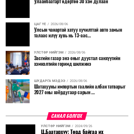
Улаанбаатарт өдөртөө 30 хэм дулаан
ЦАГ ҮЕ
2026/08/06
Улсын чанартай хатуу хучилттай авто замын
талаас илүү хувь нь 13-аас...
УЛСТӨР НИЙГЭМ
2026/08/06
Засгийн газар энэ оныг дуустал санхүүгийн
хэмнэлтийн горимд шилжинэ
ШУДАРГА МЭДЭЭ
2026/08/06
Шатахууны импортын гаалийн албан татварыг
2027 оны хоёрдугаар сарын ...
САНАЛ БОЛГОХ
УЛСТӨР НИЙГЭМ
2024/09/26
Ц.Баатархүү: Төрд байгаа их