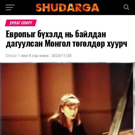
УРЛАГ СПОРТ
Европыг бүхэлд нь байлдан
дагуулсан Монгол төгөлдөр хуурч
Огноо:
1 жил 8 сар.өмнө
,
2024/11/28