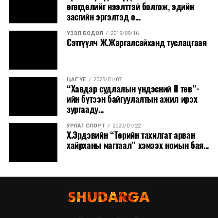
өгөгдөлийг нээлттэй болгож, эдийн
засгийн эргэлтэд о...
ҮЗЭЛ БОДОЛ
2019/09/16
Сэтгүүлч Ж.Жаргалсайханд туслацгаая
ЦАГ ҮЕ
2025/01/07
“Хавдар судлалын үндэсний II төв”-
ийн бүтээн байгуулалтын ажил ирэх
зургааду...
УРЛАГ СПОРТ
2020/01/22
Х.Эрдэвийн “Төрийн тахилгат арван
хайрханы магтаал” хэмээх номын бая...