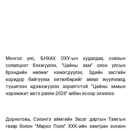
Монгол улс, БНХАУ, ОХУ-ын худалдаа, соёлын
солилцоог бэхжүүлэх, "Цайны зам" олон улсын
брэндийн нөлөөг нэмэгдүүлэх, Эдийн засгийн
коридор байгуулах хөтөлбөрийг аялал жуулчлалд
түшиглэн идэвхжүүлэх зорилготой "Цайны замын
нэрэмжит авто ралли-2026" албан ёсоор эхэллээ.
Дорноговь, Сэлэнгэ аймгийн Засаг даргын Тамгын
газар болон "Марко Поло" ХХК-ийн хамтран зохион