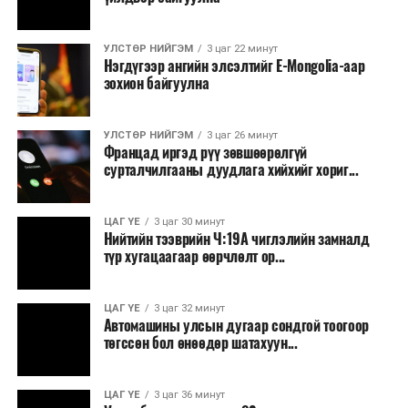
гурав дахь Даваа гаригт уламжлал болгон явуулдаг.
Олон улсын марафоны тэмцээнүүд дундаас нэр
УЛСТӨР НИЙГЭМ
3 цаг 22 минут
Нэгдүгээр ангийн элсэлтийг E-Mongolia-аар
хүндээрээ тэргүүлэх энэхүү уралдаанд оролцохын
зохион байгуулна
тулд гүйгчид тодорхой босго хугацаа давсан байх
шаардлагатай нь онцлог юм.
УЛСТӨР НИЙГЭМ
3 цаг 26 минут
Францад иргэд рүү зөвшөөрөлгүй
сурталчилгааны дуудлага хийхийг хориг...
ЦАГ ҮЕ
3 цаг 30 минут
Нийтийн тээврийн Ч:19А чиглэлийн замналд
түр хугацаагаар өөрчлөлт ор...
ЦАГ ҮЕ
3 цаг 32 минут
Автомашины улсын дугаар сондгой тоогоор
төгссөн бол өнөөдөр шатахуун...
ЦАГ ҮЕ
3 цаг 36 минут