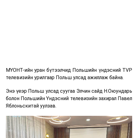
Агуу их Цайны зам" (The Great Tea Road) нь 17-19
дүгээр зууны үед Ази, Европыг холбосон худалдааны
гол замуудын нэг байсан бөгөөд Хятадаас эхлэн
Монголын тал нутгаар дайрч Орос руу хүрдэг байв.
Энэхүү авто ралли нь уг түүхэн замыг орчин үед
сэргээн сануулах зорилготой бөгөөд анх 2016 оны
зун БНХАУ-ын Эрээн хотоос ОХУ-ын Улаан-Үд хот
хүртэл амжилттай зохион байгуулагдаж байв.
МҮОНТ-ийн уран бүтээлчид Польшийн үндэсний TVP
Энэхүү арга хэмжээ нь Монгол Улсыг олон улсад
телевизийн урилгаар Польш улсад ажиллаж байна.
сурталчлах, хил дамнасан аялал жуулчлалын хамтын
ажиллагааг өргөжүүлэх, бүс нутгийн жуулчдын
Энэ үеэр Польш улсад суугаа Элчин сайд Н.Оюундарь
урсгалыг нэмэгдүүлэхэд чухал ач холбогдолтой юм.
болон Польшийн Үндэсний телевизийн захирал Павел
Яблоньскитай уулзав.