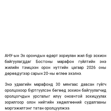
АНУ-ын Эх орончдын өдөрт зориулан жил бүр зохион
байгуулагддаг Бостоны марафон гүйлтийн энэ
жилийн тэмцээн орон нутгийн цагаар 2026 оны
дөрөвдүгээр сарын 20-ны өглөө эхэлнэ.
Энэ удаагийн марафонд 30 мянгаас давсан гүйгч
оролцохоор бүртгүүлсэн бөгөөд зохион байгуулагчид
оролцогчдын урсгалыг илүү оновчтой зохицуулах
зорилгоор олон нийтийн хөдөлгөөний судалгааны
мэргэжилтэнг татан оролцуулжээ.