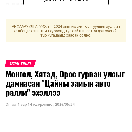
УНШСАН:
3979
ДАРААХ МЭДЭЭ
Төрийн банк БОУАӨЯ-тай тогтвортой хөгжлийг дэмжих
чиглэлээр хамтран ажиллах санамж бичиг байгууллаа
АНХААРУУЛГА: УИХ-ын 2024 оны ээлжит сонгуулийн хуулийн
холбогдох заалтын хүрээнд тус сайтын сэтгэгдэл хэсгийг
ӨМНӨХ МЭДЭЭ
түр хугацаанд хаасан болно.
Байнгын хороод хамтран хуралдаж "Ажлын хэсэг
байгуулах тухай" тогтоол баталлаа
УРЛАГ СПОРТ
Монгол, Хятад, Орос гурван улсыг
дамнасан "Цайны замын авто
ралли" эхэллээ
Огноо:
1 сар 14 өдөр.өмнө
,
2026/06/24