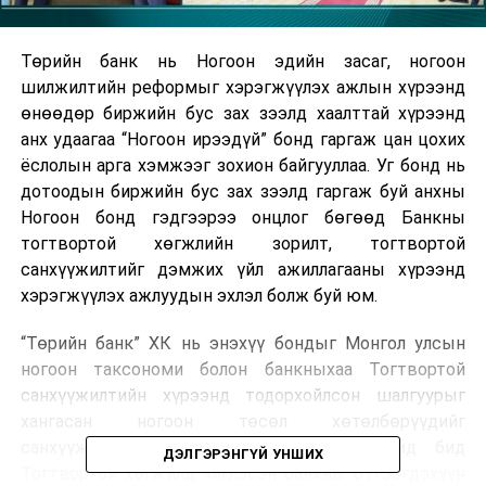
Төрийн банк нь Ногоон эдийн засаг, ногоон
шилжилтийн реформыг хэрэгжүүлэх ажлын хүрээнд
өнөөдөр биржийн бус зах зээлд хаалттай хүрээнд
анх удаагаа “Ногоон ирээдүй” бонд гаргаж цан цохих
ёслолын арга хэмжээг зохион байгууллаа. Уг бонд нь
дотоодын биржийн бус зах зээлд гаргаж буй анхны
Ногоон бонд гэдгээрээ онцлог бөгөөд Банкны
тогтвортой хөгжлийн зорилт, тогтвортой
санхүүжилтийг дэмжих үйл ажиллагааны хүрээнд
хэрэгжүүлэх ажлуудын эхлэл болж буй юм.
“Төрийн банк” ХК нь энэхүү бондыг Монгол улсын
ногоон таксономи болон банкныхаа Тогтвортой
санхүүжилтийн хүрээнд тодорхойлсон шалгуурыг
хангасан ногоон төсөл хөтөлбөрүүдийг
санхүүжүүлэхэд зарцуулах бөгөөд цаашид бид
ДЭЛГЭРЭНГҮЙ УНШИХ
Тогтвортой хөгжилд чиглэсэн банкны бүтээгдэхүүн