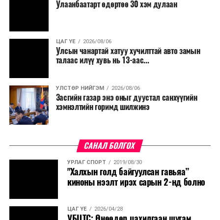
Улаанбаатарт өдөртөө 30 хэм дулаан
ЦАГ ҮЕ
2026/08/06
Улсын чанартай хатуу хучилттай авто замын
талаас илүү хувь нь 13-аас...
УЛСТӨР НИЙГЭМ
2026/08/06
Засгийн газар энэ оныг дуустал санхүүгийн
хэмнэлтийн горимд шилжинэ
САНАЛ БОЛГОХ
УРЛАГ СПОРТ
2019/08/30
"Халхын голд байгуулсан гавьяа”
киноны нээлт ирэх сарын 2-нд болно
ЦАГ ҮЕ
2026/04/28
УБЦТС: Өнөөдөр цахилгаан шугам