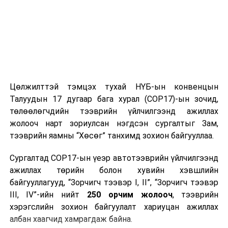
банкны салбарын ногоон зээлийн багцыг нийт
зээлийн багцын 10 хувьд хүргэх зорилтыг тавьсан.
Мөн энэ онд Монгол Улсын Засгийн газраас Төрийн
банкийг ногоон хөгжлийг дэмжигч банк болгон
зарласан бөгөөд тус банк нь үндэсний хэмжээний
зорилтыг хэрэгжүүлэхээр “Байгаль орчин, нийгэм,
Цөлжилттэй тэмцэх тухай НҮБ-ын конвенцын
засаглалын бодлого”-ыг шинэчлэн батлуулж
Талуудын 17 дугаар бага хурал (COP17)-ын зочид,
банкныхаа ногоон зээлийн багцыг 2030 он гэхэд 10
төлөөлөгчдийн тээврийн үйлчилгээнд ажиллах
хувьд хүргэхээр зорьж байгаа аж.
жолооч нарт зориулсан нэгдсэн сургалтыг Зам,
тээврийн яамны “Хөсөг” танхимд зохион байгууллаа.
Итгэл төгс Ногоон ирээдүй
Сургалтад COP17-ын үеэр автотээврийн үйлчилгээнд
ажиллах төрийн болон хувийн хэвшлийн
УНШСАН:
1422
байгууллагууд, “Зорчигч тээвэр I, II”, “Зорчигч тээвэр
ДАРААХ МЭДЭЭ
III, IV”-ийн нийт
250 орчим жолооч
, тээврийн
ХХААХҮЯ, Төрийн банктай хамтарч ажиллана
хэрэгслийн зохион байгуулалт хариуцан ажиллах
албан хаагчид хамрагдаж байна.
ӨМНӨХ МЭДЭЭ