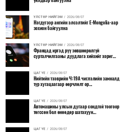
үйлдвэр байгуулна
УЛСТӨР НИЙГЭМ
2026/08/07
Нэгдүгээр ангийн элсэлтийг E-Mongolia-аар
зохион байгуулна
УЛСТӨР НИЙГЭМ
2026/08/07
Францад иргэд рүү зөвшөөрөлгүй
сурталчилгааны дуудлага хийхийг хориг...
ЦАГ ҮЕ
2026/08/07
Нийтийн тээврийн Ч:19А чиглэлийн замналд
түр хугацаагаар өөрчлөлт ор...
ЦАГ ҮЕ
2026/08/07
Автомашины улсын дугаар сондгой тоогоор
төгссөн бол өнөөдөр шатахуун...
ЦАГ ҮЕ
2026/08/07