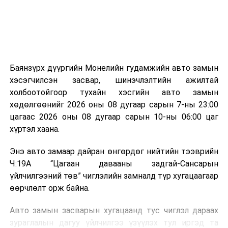
эзлэхүүн нь 90 хүртэл хувиар буурч, бактери, вирус
болон бусад өвчин үүсгэгч бичил биетнийг устгах
боломжтой.
Түүнчлэн шаталтын явцад үүсэх дулааныг цахилгаан
болон дулааны эрчим хүч үйлдвэрлэхэд ашиглаж
Баянзүрх дүүргийн Монелийн гудамжийн авто замын
болдог. Зарим технологийн хувьд шаталтын дараа
хэсэгчилсэн засвар, шинэчлэлтийн ажилтай
үлдэх үнснээс фосфор зэрэг ашигт эрдсийг сэргээн
холбоотойгоор тухайн хэсгийн авто замын
авах боломжтой аж.
хөдөлгөөнийг 2026 оны 08 дугаар сарын 7-ны 23:00
цагаас 2026 оны 08 дугаар сарын 10-ны 06:00 цаг
Япон, Герман, Швейцар, Нидерланд, Өмнөд Солонгос
хүртэл хаана.
зэрэг улс лаг хатаах, шатаах технологийг ашиглаж
байна. Тухайлбал, Германд лаг шатаах үйлдвэрээс
Энэ авто замаар дайран өнгөрдөг нийтийн тээврийн
гарсан үнснээс фосфор сэргээн авах технологи
Ч:19А “Цагаан давааны задгай-Сансарын
ашигладаг бол Нидерландад төвлөрсөн лаг
үйлчилгээний төв” чиглэлийн замналд түр хугацаагаар
боловсруулах үйлдвэрүүдээр дулаан, цахилгаан
өөрчлөлт орж байна.
эрчим хүч үйлдвэрлэдэг.
Авто замын засварын хугацаанд тус чиглэл дараах
Ийнхүү лаг хатаах, шатаах технологийг лагийн
зураглалын дагуу үйлчилгээ үзүүлэх тул иргэд та