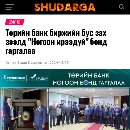
ЦАГ ҮЕ
Төрийн банк биржийн бус зах
зээлд "Ногоон ирээдүй" бонд
гаргалаа
Огноо:
1 жил 8 сар.өмнө
,
2024/12/10