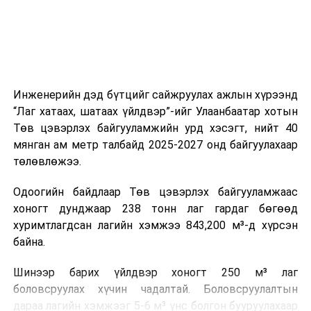
ажиллагааны чиглэлээр жолооч нарыг сургалт, арга
зүйгээр хангаж байна.
Мөн зам тээврийн осол, саатал болон бусад эрсдэл,
онцгой нөхцөл үүссэн үед авах арга хэмжээ, ачаалал
ихтэй нөхцөлд тайван, зөв, шуурхай шийдвэр гаргах,
Инженерийн дэд бүтцийг сайжруулах ажлын хүрээнд
өдөр тутмын ажлын бэлэн байдлыг хангах зэрэг
“Лаг хатаах, шатаах үйлдвэр”-ийг Улаанбаатар хотын
практик ур чадварыг сургалтын хөтөлбөрт тусгажээ.
Төв цэвэрлэх байгууламжийн урд хэсэгт, нийт 40
мянган ам метр талбайд 2025-2027 онд байгуулахаар
Сургалтыг танилцуулах лекц, асуулт-хариулт,
төлөвлөжээ.
жишээнд суурилсан сургалт, багаар ажиллах дасгал,
маршрут болон тээвэрлэлтийн урсгалын зураглалтай
Одоогийн байдлаар Төв цэвэрлэх байгууламжаас
танилцах, онцгой нөхцөлд ажиллах дадлага зэрэг
хоногт дунджаар 238 тонн лаг гардаг бөгөөд
онол, практик хосолсон хэлбэрээр зохион байгуулж
хуримтлагдсан лагийн хэмжээ 843,200 м³-д хүрсэн
байна.
байна.
Сургалтын үеэр COP17 олон улсын бага хурлыг
Шинээр барих үйлдвэр хоногт 250 м³ лаг
зохион байгуулах Үндэсний хорооны Ажлын алба,
боловсруулах хүчин чадалтай. Боловсруулалтын
Нийслэлийн тээврийн газар, Автотээврийн үндэсний
дараа лагийн хэмжээг 5-6 м³ үнс болгон бууруулахаар
төв болон Тээврийн цагдаагийн албаны холбогдох