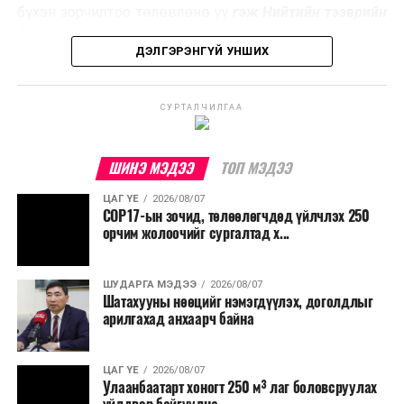
эзлэхүүнийг бууруулахын зэрэгцээ эрчим хүч
бүхэн зорчилтоо төлөвлөнө үү
гэж Нийтийн тээврийн
үйлдвэрлэх, нөөцийг дахин ашиглах чиглэлээр олон
бодлогын газраас мэдээллээ.
улсад өргөн ашиглаж байна.
ДЭЛГЭРЭНГҮЙ УНШИХ
СУРТАЛЧИЛГАА
ШИНЭ МЭДЭЭ
ТОП МЭДЭЭ
ЦАГ ҮЕ
2026/08/07
COP17-ын зочид, төлөөлөгчдөд үйлчлэх 250
орчим жолоочийг сургалтад х...
ШУДАРГА МЭДЭЭ
2026/08/07
Шатахууны нөөцийг нэмэгдүүлэх, доголдлыг
арилгахад анхаарч байна
ЦАГ ҮЕ
2026/08/07
Улаанбаатарт хоногт 250 м³ лаг боловсруулах