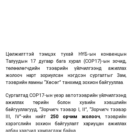
Цөлжилттэй тэмцэх тухай НҮБ-ын конвенцын
Талуудын 17 дугаар бага хурал (COP17)-ын зочид,
төлөөлөгчдийн тээврийн үйлчилгээнд ажиллах
жолооч нарт зориулсан нэгдсэн сургалтыг Зам,
тээврийн яамны “Хөсөг” танхимд зохион байгууллаа.
Сургалтад COP17-ын үеэр автотээврийн үйлчилгээнд
ажиллах төрийн болон хувийн хэвшлийн
байгууллагууд, “Зорчигч тээвэр I, II”, “Зорчигч тээвэр
III, IV”-ийн нийт
250 орчим жолооч
, тээврийн
хэрэгслийн зохион байгуулалт хариуцан ажиллах
албан хаагчид хамрагдаж байна.