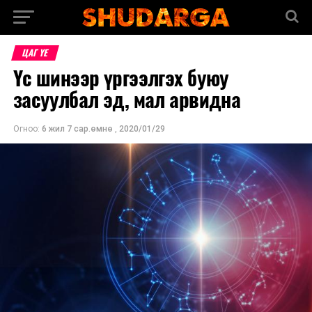
ЦАГ ҮЕ
Үс шинээр үргээлгэх буюу
засуулбал эд, мал арвидна
Огноо:
6 жил 7 сар.өмнө
,
2020/01/29