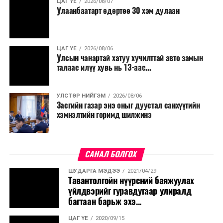
ЦАГ ҮЕ
2026/08/07
Улаанбаатарт өдөртөө 30 хэм дулаан
ЦАГ ҮЕ
2026/08/06
Улсын чанартай хатуу хучилттай авто замын
талаас илүү хувь нь 13-аас...
УЛСТӨР НИЙГЭМ
2026/08/06
Засгийн газар энэ оныг дуустал санхүүгийн
хэмнэлтийн горимд шилжинэ
САНАЛ БОЛГОХ
ШУДАРГА МЭДЭЭ
2021/04/29
Тавантолгойн нүүрсний баяжуулах
үйлдвэрийг гуравдугаар улиралд
багтаан барьж эхэ...
ЦАГ ҮЕ
2020/09/15