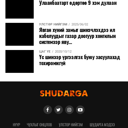
Улаанбаатарт өдөртөө 9 хэм дулаан
УЛСТӨР НИЙГЭМ
2025/06/02
Явган хүний замыг шинэчлэхдээ ил
кабелуудыг газар доогуур хонгилын
системээр яву...
ЦАГ ҮЕ
2020/10/12
Үс шинээр үргээлгэх буюу засуулахад
тохиромжгүй
НҮҮР
ЧУХЛЫГ ОНЦЛОВ
УЛСТӨР НИЙГЭМ
ШУДАРГА МЭДЭЭ