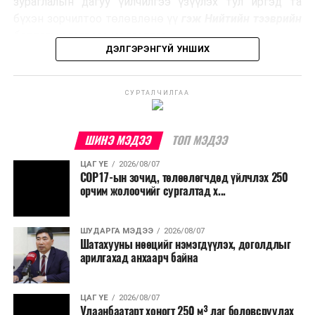
зураглалын дагуу үйлчилгээ үзүүлэх тул иргэд та
эзлэхүүнийг бууруулахын зэрэгцээ эрчим хүч
бүхэн зорчилтоо төлөвлөнө үү
гэж Нийтийн тээврийн
үйлдвэрлэх, нөөцийг дахин ашиглах чиглэлээр олон
бодлогын газраас мэдээллээ.
улсад өргөн ашиглаж байна.
ДЭЛГЭРЭНГҮЙ УНШИХ
СУРТАЛЧИЛГАА
ШИНЭ МЭДЭЭ
ТОП МЭДЭЭ
ЦАГ ҮЕ
2026/08/07
COP17-ын зочид, төлөөлөгчдөд үйлчлэх 250
орчим жолоочийг сургалтад х...
ШУДАРГА МЭДЭЭ
2026/08/07
Шатахууны нөөцийг нэмэгдүүлэх, доголдлыг
арилгахад анхаарч байна
ЦАГ ҮЕ
2026/08/07
Улаанбаатарт хоногт 250 м³ лаг боловсруулах