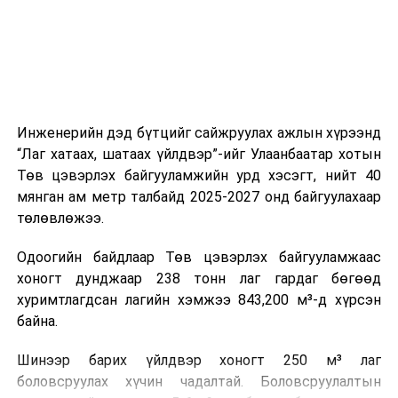
ажиллагааны чиглэлээр жолооч нарыг сургалт, арга
зүйгээр хангаж байна.
Мөн зам тээврийн осол, саатал болон бусад эрсдэл,
онцгой нөхцөл үүссэн үед авах арга хэмжээ, ачаалал
ихтэй нөхцөлд тайван, зөв, шуурхай шийдвэр гаргах,
Инженерийн дэд бүтцийг сайжруулах ажлын хүрээнд
өдөр тутмын ажлын бэлэн байдлыг хангах зэрэг
“Лаг хатаах, шатаах үйлдвэр”-ийг Улаанбаатар хотын
практик ур чадварыг сургалтын хөтөлбөрт тусгажээ.
Төв цэвэрлэх байгууламжийн урд хэсэгт, нийт 40
мянган ам метр талбайд 2025-2027 онд байгуулахаар
Сургалтыг танилцуулах лекц, асуулт-хариулт,
төлөвлөжээ.
жишээнд суурилсан сургалт, багаар ажиллах дасгал,
маршрут болон тээвэрлэлтийн урсгалын зураглалтай
Одоогийн байдлаар Төв цэвэрлэх байгууламжаас
танилцах, онцгой нөхцөлд ажиллах дадлага зэрэг
хоногт дунджаар 238 тонн лаг гардаг бөгөөд
онол, практик хосолсон хэлбэрээр зохион байгуулж
хуримтлагдсан лагийн хэмжээ 843,200 м³-д хүрсэн
байна.
байна.
Сургалтын үеэр COP17 олон улсын бага хурлыг
Шинээр барих үйлдвэр хоногт 250 м³ лаг
зохион байгуулах Үндэсний хорооны Ажлын алба,
боловсруулах хүчин чадалтай. Боловсруулалтын
Нийслэлийн тээврийн газар, Автотээврийн үндэсний