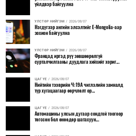
үйлдвэр байгуулна
УЛСТӨР НИЙГЭМ
2026/08/07
Нэгдүгээр ангийн элсэлтийг E-Mongolia-аар
зохион байгуулна
УЛСТӨР НИЙГЭМ
2026/08/07
Францад иргэд рүү зөвшөөрөлгүй
сурталчилгааны дуудлага хийхийг хориг...
ЦАГ ҮЕ
2026/08/07
Нийтийн тээврийн Ч:19А чиглэлийн замналд
түр хугацаагаар өөрчлөлт ор...
ЦАГ ҮЕ
2026/08/07
Автомашины улсын дугаар сондгой тоогоор
төгссөн бол өнөөдөр шатахуун...