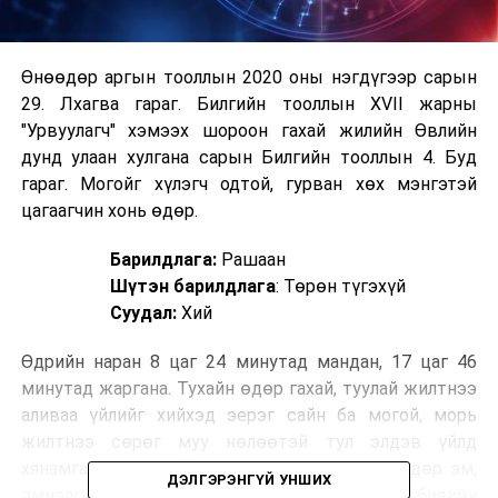
Өнөөдөр аргын тооллын 2020 оны нэгдүгээр сарын
29. Лхагва гараг. Билгийн тооллын XVII жарны
"Урвуулагч" хэмээх шороон гахай жилийн Өвлийн
дунд улаан хулгана сарын Билгийн тооллын 4. Буд
гараг. Могойг хүлэгч одтой, гурван хөх мэнгэтэй
цагаагчин хонь өдөр.
Барилдлага:
Рашаан
Шүтэн барилдлага
: Төрөн түгэхүй
Суудал:
Хий
Өдрийн наран 8 цаг 24 минутад мандан, 17 цаг 46
минутад жаргана. Тухайн өдөр гахай, туулай жилтнээ
аливаа үйлийг хийхэд эерэг сайн ба могой, морь
жилтнээ сөрөг муу нөлөөтэй тул элдэв үйлд
хянамгай хандаж, биеэ энхрийлүүштэй. Эл өдөр эм,
ДЭЛГЭРЭНГҮЙ УНШИХ
эмнэлгийн элдэв үйл, хагалгаа хийлгэх, биеийн