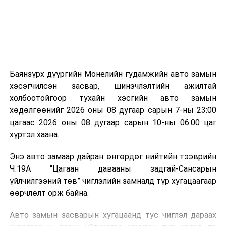
зориулалттай. Лагийг өндөр температурт шатааснаар
эзлэхүүн нь 90 хүртэл хувиар буурч, бактери, вирус
болон бусад өвчин үүсгэгч бичил биетнийг устгах
боломжтой.
Түүнчлэн шаталтын явцад үүсэх дулааныг цахилгаан
болон дулааны эрчим хүч үйлдвэрлэхэд ашиглаж
Баянзүрх дүүргийн Монелийн гудамжийн авто замын
болдог. Зарим технологийн хувьд шаталтын дараа
хэсэгчилсэн засвар, шинэчлэлтийн ажилтай
үлдэх үнснээс фосфор зэрэг ашигт эрдсийг сэргээн
холбоотойгоор тухайн хэсгийн авто замын
авах боломжтой аж.
хөдөлгөөнийг 2026 оны 08 дугаар сарын 7-ны 23:00
цагаас 2026 оны 08 дугаар сарын 10-ны 06:00 цаг
Япон, Герман, Швейцар, Нидерланд, Өмнөд Солонгос
хүртэл хаана.
зэрэг улс лаг хатаах, шатаах технологийг ашиглаж
байна. Тухайлбал, Германд лаг шатаах үйлдвэрээс
Энэ авто замаар дайран өнгөрдөг нийтийн тээврийн
гарсан үнснээс фосфор сэргээн авах технологи
Ч:19А “Цагаан давааны задгай-Сансарын
ашигладаг бол Нидерландад төвлөрсөн лаг
үйлчилгээний төв” чиглэлийн замналд түр хугацаагаар
боловсруулах үйлдвэрүүдээр дулаан, цахилгаан
өөрчлөлт орж байна.
эрчим хүч үйлдвэрлэдэг.
Авто замын засварын хугацаанд тус чиглэл дараах
Ийнхүү лаг хатаах, шатаах технологийг лагийн