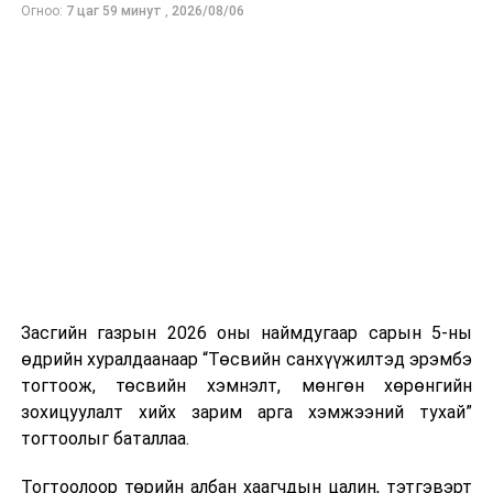
Огноо:
7 цаг 59 минут
,
2026/08/06
Засгийн газрын 2026 оны наймдугаар сарын 5-ны
УНШСАН:
1521
өдрийн хуралдаанаар “Төсвийн санхүүжилтэд эрэмбэ
ДАРААХ МЭДЭЭ
тогтоож, төсвийн хэмнэлт, мөнгөн хөрөнгийн
Төрийн албан хаагчийн ёс зүйн сургалтад 300 албан
зохицуулалт хийх зарим арга хэмжээний тухай”
хаагч оролцож байна
тогтоолыг баталлаа.
ӨМНӨХ МЭДЭЭ
Эдийн засагч, эрдэмтдээс бүрдсэн баг Нийгмийн
Тогтоолоор төрийн албан хаагчдын цалин, тэтгэвэрт