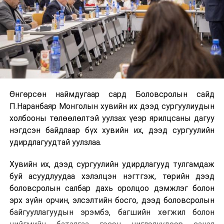
Өнгөрсөн наймдугаар сард Боловсролын сайд
П.Наранбаяр Монголын хувийн их дээд сургуулиудын
холбооны төлөөлөлтэй уулзах үеэр ярилцсаны дагуу
нэгдсэн байдлаар бүх хувийн их, дээд сургуулийн
удирдлагуудтай уулзлаа.
Хувийн их, дээд сургуулийн удирдлагууд тулгамдаж
буй асуудлуудаа хэлэлцэн нэгтгэж, төрийн дээд
боловсролын салбар дахь оролцоо дэмжлэг болон
эрх зүйн орчин, элсэлтийн босго, дээд боловсролын
байгууллагуудын эрэмбэ, багшийн хөгжил болон