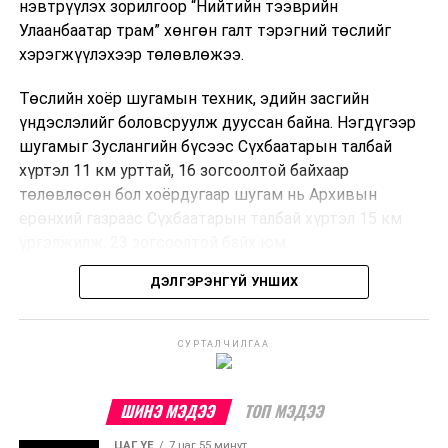
нэвтрүүлэх зорилгоор “Нийтийн тээврийн
Улаанбаатар трам” хөнгөн галт тэрэгний төслийг
хэрэгжүүлэхээр төлөвлөжээ.
Төслийн хоёр шугамын техник, эдийн засгийн
үндэслэлийг боловсруулж дууссан байна. Нэгдүгээр
шугамыг Зуслангийн бүсээс Сүхбаатарын талбай
хүртэл 11 км урттай, 16 зогсоолтой байхаар
төлөвлөсөн бол хоёрдугаар шугам нь Архивын
ерөнхий газраас Сүхбаатарын талбай хүртэл 15 км
үргэлжилж, 23 зогсоолтой байх юм.
ДЭЛГЭРЭНГҮЙ УНШИХ
Төслийг бүрэн хэрэгжүүлснээр цагт 10-12 мянган
зорчигч тээвэрлэх хүчин чадал бүрдэж, замын
хөдөлгөөний дундаж хурд 23.6 хувиар нэмэгдэх
СУРТАЛЧИЛГАА
тооцоо гарчээ.
Трамвайн системийг хөгжүүлснээр нийтийн тээвэрт
ШИНЭ МЭДЭЭ
ТОП МЭДЭЭ
суурилсан хот төлөвлөлтийг дэмжиж, шугам болон
ЦАГ ҮЕ
7 цаг 55 минут