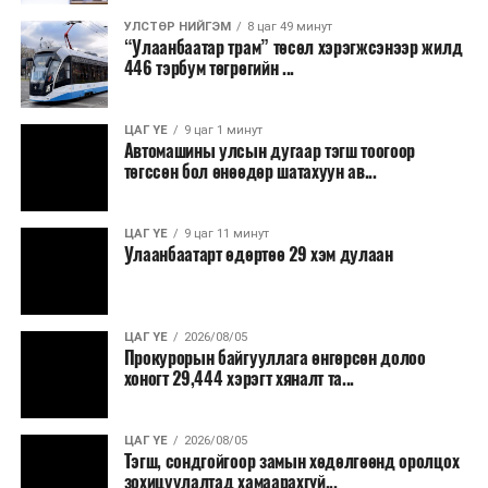
8,238.6 төгрөг, жилд 1.7 сая гаруй төгрөгийн
шатахууны зардлыг зөвхөн түгжрэлд алддаг аж.
УЛСТӨР НИЙГЭМ
8 цаг 49 минут
“Улаанбаатар трам” төсөл хэрэгжсэнээр жилд
446 тэрбум төгрөгийн ...
“Улаанбаатар трам” төсөл хэрэгжиж, авто замын
ачаалал буурснаар трассын дагуух автомашинуудын
шатахууны хэмнэлт жилд 446 тэрбум төгрөгт хүрэх
ЦАГ ҮЕ
9 цаг 1 минут
Автомашины улсын дугаар тэгш тоогоор
боломжтой гэсэн тооцоог техник, эдийн засгийн
төгссөн бол өнөөдөр шатахуун ав...
үндэслэлд тусгажээ.
Төсөл хэрэгжсэнээр иргэдийн зорчих хугацаа
ЦАГ ҮЕ
9 цаг 11 минут
Улаанбаатарт өдөртөө 29 хэм дулаан
богиносож, түгжрэлээс үүдэлтэй эдийн засгийн
алдагдал буурахын зэрэгцээ аюулгүй, найдвартай,
тав тухтай, хүртээмжтэй нийтийн тээврийн шинэ
тогтолцоо бүрдэх ач холбогдолтой юм.
ЦАГ ҮЕ
2026/08/05
Прокурорын байгууллага өнгөрсөн долоо
хоногт 29,444 хэрэгт хяналт та...
ЦАГ ҮЕ
2026/08/05
Тэгш, сондгойгоор замын хөдөлгөөнд оролцох
зохицуулалтад хамаарахгүй...