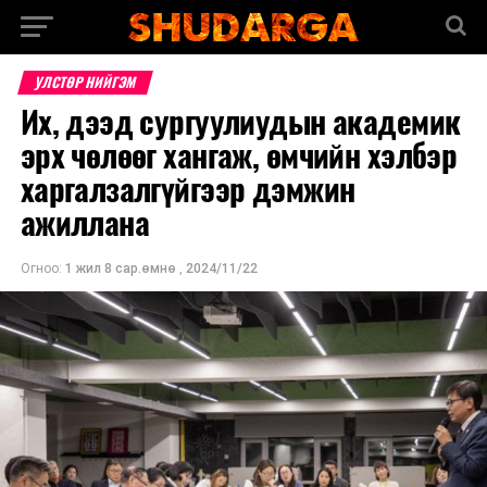
УЛСТӨР НИЙГЭМ
Их, дээд сургуулиудын академик
эрх чөлөөг хангаж, өмчийн хэлбэр
харгалзалгүйгээр дэмжин
ажиллана
Огноо:
1 жил 8 сар.өмнө
,
2024/11/22