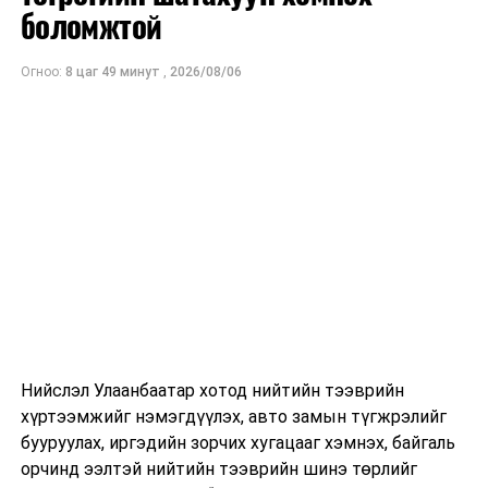
ам.доллар
боломжтой
байхаар тооцжээ.
Огноо:
8 цаг 49 минут
,
2026/08/06
Нийслэл Улаанбаатар хотод нийтийн тээврийн
хүртээмжийг нэмэгдүүлэх, авто замын түгжрэлийг
бууруулах, иргэдийн зорчих хугацааг хэмнэх, байгаль
орчинд ээлтэй нийтийн тээврийн шинэ төрлийг