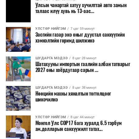
зогсоолуудыг түшиглэсэн худалдаа, үйлчилгээ, орон
Улсын чанартай хатуу хучилттай авто замын
сууцны шинэ бүсүүд бий болох боломжтой. Үүний
талаас илүү хувь нь 13-аас...
зэрэгцээ ажлын байр нэмэгдэх, жижиг, дунд
бизнесийн үйл ажиллагаа өргөжих, үл хөдлөх
УЛСТӨР НИЙГЭМ
7 цаг 59 минут
хөрөнгийн үнэ цэнэ өсөх зэрэг эдийн засгийн эерэг
Засгийн газар энэ оныг дуустал санхүүгийн
үр нөлөө үзүүлнэ гэж тооцсон байна.
хэмнэлтийн горимд шилжинэ
Трамвай нь цахилгаан эрчим хүчээр ажилладаг тул
ашиглалтын явцад агаар бохирдуулагч бодис шууд
ШУДАРГА МЭДЭЭ
8 цаг 28 минут
Шатахууны импортын гаалийн албан татварыг
ялгаруулахгүй. Иргэд хувийн автомашинаас их
2027 оны хоёрдугаар сарын ...
багтаамжийн нийтийн тээвэрт шилжсэнээр замын
хөдөлгөөний ачаалал, нүүрстөрөгчийн давхар исэл
ШУДАРГА МЭДЭЭ
8 цаг 38 минут
болон бусад хүлэмжийн хийн ялгарлыг бууруулах ач
Нөөцийн махны хяналтын тогтолцоог
холбогдолтой.
шинэчилнэ
Түгжрэлээс үүдэлтэй эдийн засгийн алдагдлыг
тооцоход нэг автомашин өдөрт дунджаар 2.5 цаг
УЛСТӨР НИЙГЭМ
8 цаг 44 минут
Монгол Улс COP17 бага хуралд 6.5 тэрбум
түгжрэлд саатахдаа 3.45 литр шатахууныг үр ашиггүй
ам.долларын санхүүжилт татах...
зарцуулдаг байна. Ингэснээр нэг жолооч өдөрт