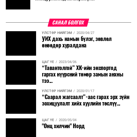
САНАЛ БОЛГОХ
УЛСТӨР НИЙГЭМ
2020/04/27
УИХ дахь намын бүлэг, зөвлөл
өнөөдөр хуралдана
ЦАГ ҮЕ
2023/04/06
“Тавантолгой” ХК-ийн экспортод
гаргах нүүрсний төмөр замын анхны
тээ...
УЛСТӨР НИЙГЭМ
2020/01/17
“Саарал жагсаалт”-аас гарах эрх зүйн
зохицуулалт хийх хуулийн төслүү...
ЦАГ ҮЕ
2020/05/04
"Онц хилчин" Норд