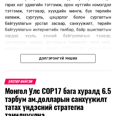
даатгалын санд хяналт тавина
гарах нэг удаагийн тэтгэмж, орон нутгийн нэмэгдэл
тэтгэмж, тэтгэвэр, хүүхдийн мөнгө, бүх төрлийн
халамж, сургууль, цэцэрлэг болон сургалтын
байгууллагын урсгал засвар, санхүүжилт, төрийн
байгууллагын интернетийн төлбөр, байр ашиглалтын
зардал, хууль, хүчний байгууллагын тээвэр,
шатахууны зардал, дотоодын томилолт, хоол хүнс,
нормын хувцасны зардал, COP17 олон улсын бага
хурлын зардал, Засгийн газрын өр, орон нутгийн нөөц
ДЭЛГЭРЭНГҮЙ УНШИХ
хөрөнгийн санхүүжилтийг хэвийн үргэлжлүүлэхээр
шийдвэрлэжээ.
Харин дараах зардлыг хязгаарлахаар болсон байна.
УЛСТӨР НИЙГЭМ
Үүнд:
Монгол Улс COP17 бага хуралд 6.5
тэрбум ам.долларын санхүүжилт
Олон улсын болон Засгийн газрын
шийдвэртэйгээс бусад хурал, зөвлөгөөн, ой,
татах үндэсний стратегиа
тэмдэглэлт өдөр, найр наадам, соёлын арга
танилцуулна
хэмжээ;