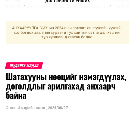
ДЭЛГЭРЭНГҮЙ УНШИХ
автомашины тонн, даац хэтэрсэн зөрчлийг таслан
зогсоох чиглэлээр хяналт шалгалт хийж ажилласан
байна.
АНХААРУУЛГА: УИХ-ын 2024 оны ээлжит сонгуулийн хуулийн
холбогдох заалтын хүрээнд тус сайтын сэтгэгдэл хэсгийг
Алба хаагчид хяналт шалгалтаар 590 автомашин
түр хугацаанд хаасан болно.
шалгаж, 80 жолоочид хамгаалах бүс, хамгаалах
малгайны талаарх санамж тарааж, бүрэн бус
тээврийн хэрэгсэлтэй 98, хамгаалах бүс хэрэглээгүй
17, улсын дугаар бүдгэрсэн 153, хөдөлгөөнд оролцох
ШУДАРГА МЭДЭЭ
үедээ гар утас хэрэглэсэн 2, оношилгоонд ороогүй,
Шатахууны нөөцийг нэмэгдүүлэх,
хугацаа дууссан 22, бичиг баримтгүй 5, хүн ба ачаа
доголдлыг арилгахад анхаарч
тээвэрлэх журам зөрчсөн 7, арлын дугаар зөрчилтэй
28, бичиг баримтгүй эрхээ хасуулсан 6, согтууруулах
байна
ундааны зүйл хэрэглэсэн үедээ тээврийн хэрэгсэл
жолоодсон 22 зэрэг зөрчил илрүүлж, Зөрчлийн тухай
Огноо:
3 өдрийн өмнө
,
2026/08/07
хуулийн дагуу арга хэмжээ авч ажилласан байна.
УНШСАН:
8133