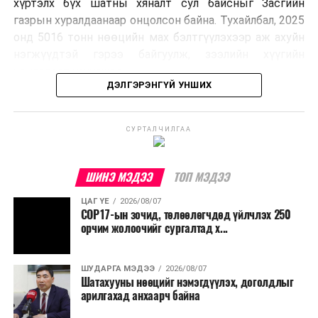
хүртэлх бүх шатны хяналт сул байсныг Засгийн
хүсэлтийг түргэн шийдвэрлэх, шатахууны
газрын хуралдаанаар онцолсон байна. Тухайлбал, 2025
нийлүүлэлтийн тогтвортой байдлыг хангахыг
онд 5016 тонн нөөцийн мах бэлтгүүлэхээр аж ахуйн
холбогдох сайд нарт үүрэг болголоо.
нэгжүүдтэй гэрээ байгуулж, зээлийн хүүгийн
хөнгөлөлт үзүүлжээ.
ДЭЛГЭРЭНГҮЙ УНШИХ
Гэвч хаврын улиралд зах зээлд нийлүүлэхээр
төлөвлөсөн 720 тонн махыг нийлүүлээгүй байна. Мөн
СУРТАЛЧИЛГАА
3203 тонн махыг цахим төлбөрийн баримттай
борлуулсан бол үлдсэн махыг төлбөрийн баримтгүй
болон хэт өндөр дүнгээр борлуулсан зөрчил илэрчээ.
ШИНЭ МЭДЭЭ
ТОП МЭДЭЭ
Иймд нөөцийн махны бүртгэл, хяналтын тогтолцоог
ЦАГ ҮЕ
2026/08/07
COP17-ын зочид, төлөөлөгчдөд үйлчлэх 250
цахимжуулах Засгийн газрын тогтоол баталсан байна.
орчим жолоочийг сургалтад х...
Бүртгэл, хяналтын нэгдсэн системийг Сангийн яам
наймдугаар сард багтаан бэлэн болгоно. Монголбанк
ШУДАРГА МЭДЭЭ
2026/08/07
Шатахууны нөөцийг нэмэгдүүлэх, доголдлыг
болон арилжааны банкуудтай хамтран стратегийн
арилгахад анхаарч байна
бүтээгдэхүүний нөөц бүрдүүлэх, хадгалах, түгээх,