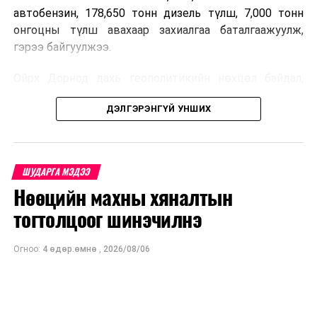
автобензин, 178,650 тонн дизель түлш, 7,000 тонн
онгоцны түлш авахаар захиалгаа баталгаажуулж,
гэрээ байгуулжээ.
Ойрх Дорнод дахь геополитикийн нөхцөл байдал,
Орос, Украины дайнаас шалтгаалсан газрын тосны
ДЭЛГЭРЭНГҮЙ УНШИХ
үнийн өсөлт дэлхийн зах зээлд буураагүй байна.
Үүний улмаас наймдугаар сард хил үнэ тонн тутамд
дахин өсөж, ОХУ болон бусад эх үүсвэрээс худалдан
авах шатахууны үнэ 1,200-2,000 ам.долларт хүрчээ.
ШУДАРГА МЭДЭЭ
Нөөцийн махны хяналтын
Иймд дотоодын зах зээл дэх үнийн өсөлтийг
сааруулахын тулд гаалийн болон онцгой албан
тогтолцоог шинэчилнэ
татварыг тэглэх шаардлага үүссэнийг салбарын сайд
танилцуулсан байна.
Огноо:
4 өдөр.өмнө
,
2026/08/06
Ерөнхий сайд Н.Учрал ОХУ шатахууны бүх төрөлд
экспортын хориг тавьсан ч Монгол Улс уг хоригт
хамрагдахгүй гэдгийг онцоллоо. Мөн БНХАУ, БНСУ-