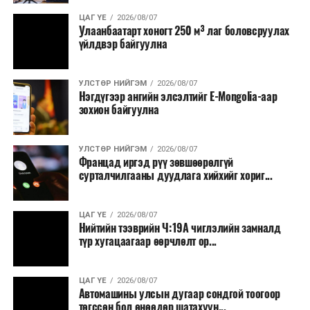
борлуулах бүх шатанд цахим төлбөрийн баримт
үйлдэж, бүртгэлийг ил тод болгох юм.
ЦАГ ҮЕ
2026/08/07
Улаанбаатарт хоногт 250 м³ лаг боловсруулах
үйлдвэр байгуулна
2026 оны намар бэлтгэж, 2027 оны хавар худалдаанд
гаргах нөөцийн махны бүрдүүлэлтэд Нийслэлийн
Засаг дарга Б.Пүрэвдагваг онцгойлон анхаарч
УЛСТӨР НИЙГЭМ
2026/08/07
Нэгдүгээр ангийн элсэлтийг E-Mongolia-аар
ажиллахыг Ерөнхий сайд үүрэг болгожээ.
зохион байгуулна
Нөөцийн махыг цахим системд бүртгэснээр мах
бэлтгэлийн явц, нөөцийн үлдэгдэл ил тод болно. Мөн
УЛСТӨР НИЙГЭМ
2026/08/07
хөнгөлөлттэй зээлийг зориулалтын бусаар ашиглах
Францад иргэд рүү зөвшөөрөлгүй
сурталчилгааны дуудлага хийхийг хориг...
явдлыг таслан зогсоох, хүртээмжийг нэмэгдүүлэх,
өрсөлдөөнийг бий болгох боломжтой гэж үзжээ.
ЦАГ ҮЕ
2026/08/07
Иргэд агуулах, үйлдвэрээс махаа шууд худалдан авах,
Нийтийн тээврийн Ч:19А чиглэлийн замналд
түр хугацаагаар өөрчлөлт ор...
малчид системээр дамжуулан бүтээгдэхүүнээ
эцсийн хэрэглэгчид борлуулах боломж бүрдэх юм.
ЦАГ ҮЕ
2026/08/07
Түүнчлэн түлш, улаанбуудай, хүнсний ногооны нөөц
Автомашины улсын дугаар сондгой тоогоор
бүрдүүлэх зоорь, агуулах барих аж ахуйн нэгжүүдэд
төгссөн бол өнөөдөр шатахуун...