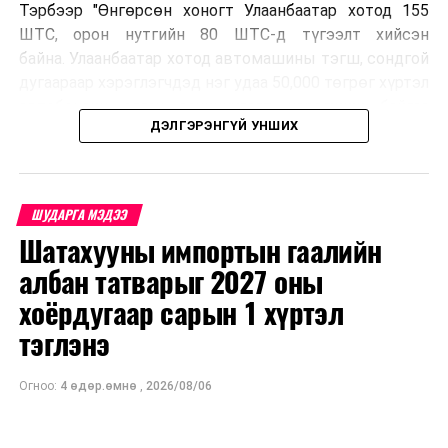
Тэрбээр "Өнгөрсөн хоногт Улаанбаатар хотод 155
ШТС, орон нутгийн 80 ШТС-д түгээлт хийсэн
байна. Улаанбаатар хотод автомашины тэгш, сондгой
дугаараар хэрэглэгчдэд нэг удаа 50,000 төгрөг хүртэл
автобензин олгох зохицуулалт хэрэгжиж байгаа
ДЭЛГЭРЭНГҮЙ УНШИХ
бөгөөд зөөврийн саванд олгохгүй. Энэ нь аюулгүй
байдлыг хангах үүднээс болон дамлан худалдахаас
сэргийлж буй юм. Орон нутгийн иргэд намрын ургац
хураалт, хадлантай холбоотой ШТС-уудаар зөөврийн
ШУДАРГА МЭДЭЭ
саваар автобензин авч болно. Улаанбаатар хотод
Шатахууны импортын гаалийн
автомашины тэгш, сондгой дугаараар хэрэглэгчдэд
албан татварыг 2027 оны
нэг удаа 50,000 төгрөг хүртэл автобензин олгох
зохицуулалт энэ сарын 15-ны өдрийг хүртэл
хоёрдугаар сарын 1 хүртэл
үргэлжлэх бөгөөд энэ үед нөөцийг хэвийн болгох,
тэглэнэ
хэвийн горимоор ажлаа үргэлжүүлнэ гэж найдаж
байна. Шатахууны нөөцийг нэмэгдүүлэх,
Огноо:
4 өдөр.өмнө
,
2026/08/06
нийлүүлэлтийг тогтворжуулах хүрээнд бусад эх
үүсвэрийг нэмэгдүүлэх чиглэлд анхаарч байна.
Замын-Үүд боомтоор 2000 тонн дизель түлш орж