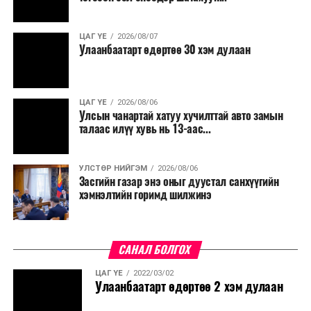
хөнгөлөлттэй зээл олгох, цахилгааны хөнгөлөлт
үзүүлэхийг салбарын сайд нарт үүрэг болголоо.
ЦАГ ҮЕ
2026/08/07
Улаанбаатарт өдөртөө 30 хэм дулаан
ЦАГ ҮЕ
2026/08/06
Улсын чанартай хатуу хучилттай авто замын
талаас илүү хувь нь 13-аас...
УЛСТӨР НИЙГЭМ
2026/08/06
Засгийн газар энэ оныг дуустал санхүүгийн
хэмнэлтийн горимд шилжинэ
САНАЛ БОЛГОХ
ЦАГ ҮЕ
2022/03/02
Улаанбаатарт өдөртөө 2 хэм дулаан