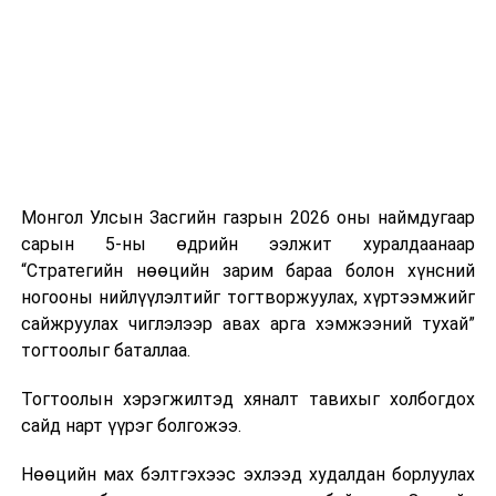
аас шаардлагатай түлш, шатахуун нийлүүлэхээр
тохиролцсон байна.
Тэрбээр шатахууны нөөц, түгээлтийн мэдээллийг
иргэдэд ил тод хүргэж, 33 жилийн дараа анх удаа
хэрэгжиж буй шатахуун нөөцлөх 22 сав, агуулахын
барилгын ажлын явцыг Засгийн газар болон олон
нийтэд тогтмол мэдээлэхийг үүрэг болгожээ.
Монгол Улсын Засгийн газрын 2026 оны наймдугаар
сарын 5-ны өдрийн ээлжит хуралдаанаар
“Газрын тосны бүтээгдэхүүний хомсдолоос
“Стратегийн нөөцийн зарим бараа болон хүнсний
сэргийлэх талаар авах зарим арга хэмжээний тухай”
ногооны нийлүүлэлтийг тогтворжуулах, хүртээмжийг
Засгийн газрын тогтоолоор бүх төрлийн шатахууны
сайжруулах чиглэлээр авах арга хэмжээний тухай”
импортын гаалийн албан татварыг 2027 оны
тогтоолыг баталлаа.
хоёрдугаар сарын 1 хүртэл тэг хувиар тогтоолоо.
Тогтоолын хэрэгжилтэд хяналт тавихыг холбогдох
Мөн газрын тосны бүтээгдэхүүн, шатахууныг хилээр
сайд нарт үүрэг болгожээ.
шуурхай нэвтрүүлэх, тээвэрлэх, буулгах, гадаад
вагонцистерний ашиглалтын төлбөр, хураамжийг
Нөөцийн мах бэлтгэхээс эхлээд худалдан борлуулах
хөнгөвчлөх, шаардлага хангасан зөвшөөрлийн