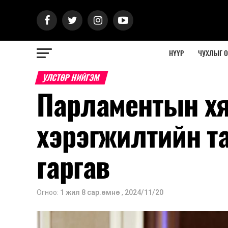
НҮҮР
ЧУХЛЫГ 
УЛСТӨР НИЙГЭМ
Парламентын хян
хэрэгжилтийн т
гаргав
Огноо:
1 жил 8 сар.өмнө
,
2024/11/20