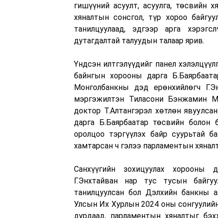
гишүүний асуулт, асуулга, төсвийн х
хяналтын сонсгол, түр хороо байгуу
танилцуулаад, эдгээр арга хэрэгс
дутагдалтай талуудын талаар ярив.
Үндсэн илтгэлүүдийг панел хэлэлцүүлг
байнгын хорооны дарга Б.Баярбаата
Монголбанкны дэд ерөнхийлөгч Г.Эн
мэргэжилтэн Тиласони Бэнжамин Му
доктор Т.Алтангэрэл хөтлөн явуулсан 
дарга Б.Баярбаатар төсвийн болон б
оролцоо тэргүүлэх байр суурьтай ба
хамтарсан ч гэлээ парламентын хяналт
Санхүүгийн зохицуулах хорооны 
Г.Энхтайван нар тус тусын байгуу
танилцуулсан бол Дэлхийн банкны 
Улсын Их Хурлын 2024 оны сонгуулийн
дурдаад, парламентын хяналтыг бэх