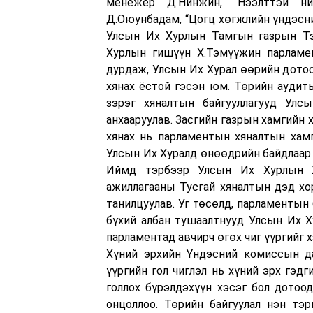
менежер Д.Нинжин, “Нээлттэй ни
Д.Оюунбадам, “Цогц хөгжлийн үндэснии
Улсын Их Хурлын Тамгын газрын Тэр
Хурлын гишүүн Х.Тэмүүжин парламен
дурдаж, Улсын Их Хурал өөрийн дото
хянах ёстой гэсэн юм. Төрийн аудиты
зэрэг хяналтын байгууллагууд Улс
анхааруулав. Засгийн газрын хамгийн 
хянах нь парламентын хяналтын хамг
Улсын Их Хуралд өнөөдрийн байдлаар 
Иймд тэрбээр Улсын Их Хурлын Х
ажиллагааны Тусгай хяналтын дэд хор
танилцуулав. Уг төсөлд, парламентын
бүхий албан тушаалтнууд Улсын Их Х
парламентад авчирч өгөх чиг үүргийг 
Хүний эрхийн Үндэсний комиссын д
үүргийн гол чиглэл нь хүний эрх гэд
голлох бүрэлдэхүүн хэсэг бол дотоо
онцоллоо. Төрийн байгуулал нэн тэр