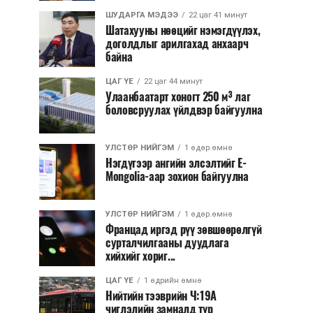
ШУДАРГА МЭДЭЭ
22 цаг 41 минут
Шатахууны нөөцийг нэмэгдүүлэх,
доголдлыг арилгахад анхаарч
байна
ЦАГ ҮЕ
22 цаг 44 минут
Улаанбаатарт хоногт 250 м³ лаг
боловсруулах үйлдвэр байгуулна
УЛСТӨР НИЙГЭМ
1 өдөр.өмнө
Нэгдүгээр ангийн элсэлтийг E-
Mongolia-аар зохион байгуулна
УЛСТӨР НИЙГЭМ
1 өдөр.өмнө
Францад иргэд рүү зөвшөөрөлгүй
сурталчилгааны дуудлага
хийхийг хориг...
ЦАГ ҮЕ
1 өдрийн өмнө
Нийтийн тээврийн Ч:19А
чиглэлийн замналд түр