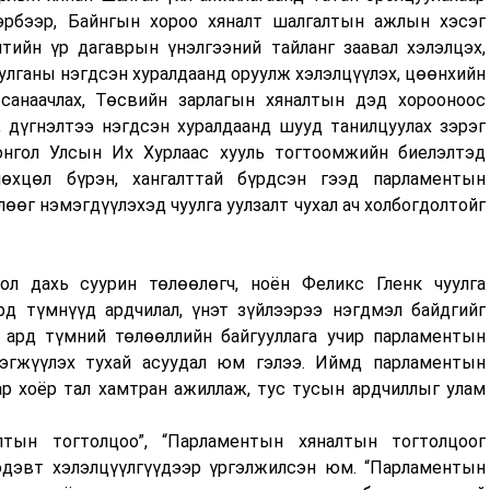
тэрбээр, Байнгын хороо хяналт шалгалтын ажлын хэсэг
лтийн үр дагаврын үнэлгээний тайланг заавал хэлэлцэх,
улганы нэгдсэн хуралдаанд оруулж хэлэлцүүлэх, цөөнхийн
санаачлах, Төсвийн зарлагын хяналтын дэд хорооноос
, дүгнэлтээ нэгдсэн хуралдаанд шууд танилцуулах зэрэг
онгол Улсын Их Хурлаас хууль тогтоомжийн биелэлтэд
өхцөл бүрэн, хангалттай бүрдсэн гээд парламентын
лөөг нэмэгдүүлэхэд чуулга уулзалт чухал ач холбогдолтойг
гол дахь суурин төлөөлөгч, ноён Феликс Гленк чуулга
д түмнүүд ардчилал, үнэт зүйлээрээ нэгдмэл байдгийг
 ард түмний төлөөллийн байгууллага учир парламентын
рэгжүүлэх тухай асуудал юм гэлээ. Иймд парламентын
ар хоёр тал хамтран ажиллаж, тус тусын ардчиллыг улам
лтын тогтолцоо”, “Парламентын хяналтын тогтолцоог
эдэвт хэлэлцүүлгүүдээр үргэлжилсэн юм. “Парламентын