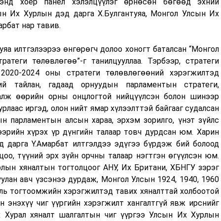
ээнд хоёр панел хэлэлцүүлэг өрнөсөн бөгөөд эхний
ын Их Хурлын дэд дарга Х.Булгантуяа, Монгол Улсын Их
рбат нар тавив.
уяа илтгэлээрээ өнгөрөгч долоо хоногт баталсан “Монгол
атеги төлөвлөгөө”-г танилцууллаа. Тэрбээр, стратеги
 2020-2024 оны стратеги төлөвлөгөөний хэрэгжилтэд
ий тайлан, гадаад орнуудын парламентын стратеги,
далж өөрийн орны онцлогтой нийцүүлсэн болон шинээр
рлаас иргэд, олон нийт ямар хүлээлттэй байгааг судалсан
ын парламентын алсын хараа, эрхэм зорилго, үнэт зүйлс
гээрийн хүрэх үр дүнгийн талаар товч дурдсан юм. Харин
 дарга Ү.Амарбат илтгэлдээ эдүгээ бүрдэж бий болоод
оо, түүний эрх зүйн орчны талаар нэгтгэн өгүүлсэн юм.
лын хяналтын тогтолцоог АНУ, Их Британи, ХБНГУ зэрэг
улан авч үзсэнээ дурдаж, Монгол Улсын 1924, 1940, 1960
уль тогтоомжийн хэрэгжилтэд тавих хяналттай холбоотой
н энэхүү чиг үүргийн хэрэгжилт хангалтгүй явж ирснийг
 Хурал хяналт шалгалтын чиг үүргээ Улсын Их Хурлын