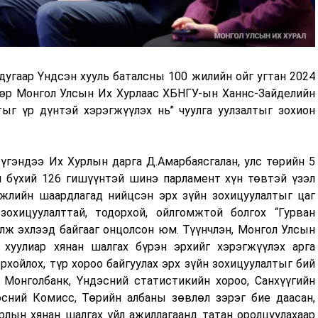
дугаар Үндсэн хууль баталсны 100 жилийн ойг угтан 2024
өр Монгол Улсын Их Хурлаас ХБНГУ-ын Ханнс-Зайделийн
ыг үр дүнтэй хэрэгжүүлэх нь” чуулга уулзалтыг зохион
үгэндээ Их Хурлын дарга Д.Амарбаясгалан, улс төрийн 5
л бүхий 126 гишүүнтэй шинэ парламент хүн төвтэй үзэл
гжлийн шаардлагад нийцсэн эрх зүйн зохицуулалтыг цаг
зохицуулалттай, тодорхой, ойлгомжтой болгох “Гурван
лж эхлээд байгааг онцолсон юм. Түүнчлэн, Монгол Улсын
хуулиар хянан шалгах бүрэн эрхийг хэрэгжүүлэх арга
орхойлох, түр хороо байгуулах эрх зүйн зохицуулалтыг бий
, Монголбанк, Үндэсний статистикийн хороо, Санхүүгийн
эсний Комисс, Төрийн албаны зөвлөл зэрэг бие даасан,
рлын хянан шалгах үйл ажиллагаанд татан оролцуулахаар