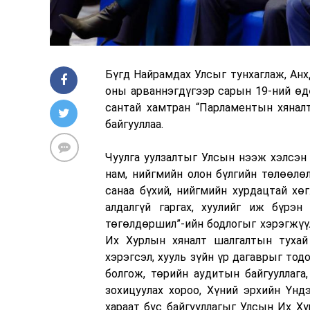
Бүгд Найрамдах Улсыг тунхаглаж, Анх
оны арваннэгдүгээр сарын 19-ний өд
сантай хамтран “Парламентын хяналт
байгууллаа.
Чуулга уулзалтыг Улсын нээж хэлсэн 
нам, нийгмийн олон бүлгийн төлөөлө
санаа бүхий, нийгмийн хурдацтай хө
алдалгүй гаргах, хуулийг иж бүрэн 
төгөлдөршил”-ийн бодлогыг хэрэгжүү
Их Хурлын хяналт шалгалтын тухай 
хэрэгсэл, хууль зүйн үр дагаврыг тод
болгож, төрийн аудитын байгууллага
зохицуулах хороо, Хүний эрхийн Үнд
хараат бус байгууллагыг Улсын Их Ху