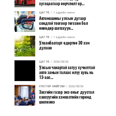
хугацаагаар өөрчлөлт ор...
ЦАГ ҮЕ
1 өдрийн өмнө
Автомашины улсын дугаар
сондгой тоогоор төгссөн бол
өнөөдөр шатахуун...
ЦАГ ҮЕ
1 өдрийн өмнө
Улаанбаатарт өдөртөө 30 хэм
дулаан
ЦАГ ҮЕ
2026/08/06
Улсын чанартай хатуу хучилттай
авто замын талаас илүү хувь нь
13-аас...
УЛСТӨР НИЙГЭМ
2026/08/06
Засгийн газар энэ оныг дуустал
санхүүгийн хэмнэлтийн горимд
шилжинэ