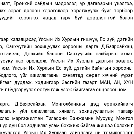
яналт, Ерөнхий сайдын мэдээлэл, үр дагаварын үнэлгээ,
лах зэрэг долоон хэрэгслээр хэрэгжүүлж буйг тэрбээр
лүүдийг хэрэглэх явцад гарч буй дэвшилттэй болон
ээр хэлэлцэхэд Улсын Их Хурлын гишүүн, Ёс зүй, дэгийн
р, Санхүүгийн зохицуулах хорооны дарга Д.Баярсайхан,
хтайван, Дэлхийн банкны Санхүүгийн салбарын ахлах
суку нар оролцож, Улсын Их Хурлын даргын зөвлөх,
юм. Улсын Их Хурлын Ёс зүй, дэгийн байнгын хорооны
одлого, үйл ажиллагааны хяналтад сөрөг хүчний үүрэг
йгааг дурдаж, хэдийгээр Засгийн газарт МАН, АН, ХҮН
ыг бүдгэрүүлэх ёсгүй гэж үзэж байгаагаа онцолсон юм.
дарга Д.Баярсайхан, Монголбанкны дэд ерөнхийлөгч
ллагын үйл ажиллагаа, хяналт, зохицуулалтын талаар
ахлах мэргэжилтэн Тиласони Бэнжамин Мусуку, Монгол
 үр дүн бол ардчилал улам бэхжиж байгаа жишээ болохыг
жүүлэхэд Улсын Их Хурлаар удирдлага нь томилогддог