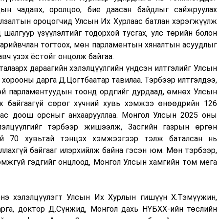
удын чадавх, оролцоо, бие даасан байдлыг сайжруулах
уулзалтын ороцогчид Улсын Их Хурлаас батлан хэрэгжүүлж
 шалгуур үзүүлэлтийг тодорхой тусгах, улс төрийн болон
нарийвчлан тогтоох, мөн парламентын хяналтын асуудлыг
вч үзэх ёстойг онцолж байгаа.
алаарх дараагийн хэлэлцүүлгийн үндсэн илтгэлийг Улсын
н хорооны дарга Д.Цогтбаатар тавилаа. Тэрбээр илтгэлдээ,
эй парламентуудын тоонд ордгийг дурдаад, өмнөх Улсын
ж байгаагүй сөрөг хүчний хувь хэмжээ өнөөдрийн 126
ас доош орсныг анхаарууллаа. Монгол Улсын 2025 оны
лэлцүүлгийг тэрбээр жишээлж, Засгийн газрын өргөн
й 70 хувьтай тэнцэх хэмжээгээр тэлж баталсан нь
лахгүй байгааг илэрхийлж байна гэсэн юм. Мөн тэрбээр,
омжгүй гэдгийг онцлоод, Монгол Улсын хамгийн том мега
энэ хэлэлцүүлэгт Улсын Их Хурлын гишүүн Х.Тэмүүжин,
рга, доктор Д.Сүнжид, Монгол дахь НҮБХХ-ийн төслийн