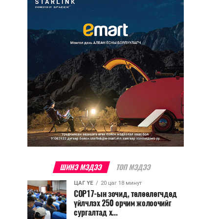
ШИНЭ МЭДЭЭ
ТОП МЭДЭЭ
ЦАГ ҮЕ
20 цаг 18 минут
COP17-ын зочид, төлөөлөгчдөд
үйлчлэх 250 орчим жолоочийг
сургалтад х...