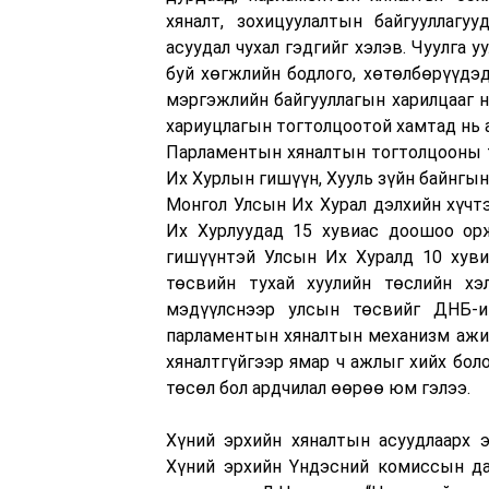
хяналт, зохицуулалтын байгууллагу
асуудал чухал гэдгийг хэлэв. Чуулга 
буй хөгжлийн бодлого, хөтөлбөрүүдэд
мэргэжлийн байгууллагын харилцааг 
хариуцлагын тогтолцоотой хамтад нь а
Парламентын хяналтын тогтолцооны т
Их Хурлын гишүүн, Хууль зүйн байнгы
Монгол Улсын Их Хурал дэлхийн хүчт
Их Хурлуудад 15 хувиас доошоо ор
гишүүнтэй Улсын Их Хуралд 10 хуви
төсвийн тухай хуулийн төслийн хэ
мэдүүлснээр улсын төсвийг ДНБ-и
парламентын хяналтын механизм ажил
хяналтгүйгээр ямар ч ажлыг хийх бол
төсөл бол ардчилал өөрөө юм гэлээ.
Хүний эрхийн хяналтын асуудлаарх 
Хүний эрхийн Үндэсний комиссын да