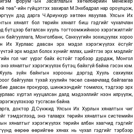
йгэм форум”-ын Засаглалын хөтөлбөрийн менежер
̆ төв”-ийн гүйцэтгэх захирал М.Энхбадрал нар ороүлцож,
гүүн дэд дарга Ч.Ариунхур хөтлөн явуулав. Улсын Их
тын хяналт бол төрийн хяналт биш гэдгийг чухалчлан
од бүтцээр баталсан хууль тогтоомжийнхоо хэрэгжилтийг
н байгууллага, Монголбанк, Санхүүгийн зохицуулах хороо
ын Их Хурлаас давсан эрх мэдэл хэрэгжүүлэх ёсгүйг
хүчтэй эрх мэдэл болох хүнийг яллах, шийтгэх эрх мэдлийг
ийн гол чиг үүрэг байх ёстойг тэрбээр дурдаж, Монгол
энэ хяналтыг хэрэгжүүлэх бүтэц байхгүй байна гэсэн юм.
ууль зүйн байнгын хорооны дэргэд Хууль сахиулах
оог байгуулах тухай хуулийн төсөл санаачлаад байгаагаа
 бие даасан прокурор, шинжээчдийг томилох, тэдгээр эрх
урлаас хүртэл нууцалсан далд мэдээллийг нээн илрүүлж,
хэрэгжүүлэхээр тусгасан байна.
арга, доктор Д.Сүнжид Улсын Их Хурлын хяналтын чиг
гийг тэмдэглээд, энэ талаарх төрийн хяналтын системийн
дын хяналтыг хэрэгжүүлэх төрийн албан хаагчид гэдгийг
гүүнд өөрөө өөрийгөө хянах нь чухал гэдгийг тэрбээр