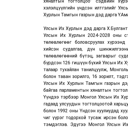
хяналтын тогтолцоо” сэдвийн хүр
хэлэлцүүлгийн үндсэн илтгэлийг Улс
Хурлын Тамгын газрын дэд дарга Ү.Ама
Улсын Их Хурлын дэд дарга Х.Булгант
Улсын Их Хурлын 2024-2028 оны стр
төлөвлөгөөг боловсруулах хүрээнд
хийсэн судалгаа, дүн шинжилгээн
төлөвлөгөөний бүтэц, загварыг су
бүрдсэн 126 гишүүн бүхий Улсын Их Ху
талаар тухайлан танилцуулж, Монгол
болон таван зорилго, 16 зорилт, тэд
Улсын Их Хурлын Тамгын газрын дэд
байгаа парламентын хяналтын тогтолц
Үүндээ тэрбээр Монгол Улсын Их Хур
гадаад улсуудын тогтолцоотой харьцу
болон 1992 оны Үндсэн хуулиудад ху
чиг үүрэг тодорхой тусаж ирсэн боло
тэмдэглэв. Эдүгээ Монгол Улсын Их