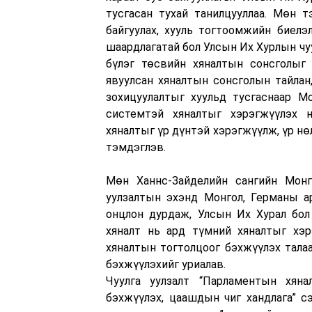
тусгасан тухай танилцууллаа. Мөн 
байгуулах, хууль тогтоомжийн биелэ
шаардлагатай бол Улсын Их Хурлын чу
бүлэг төсвийн хяналтын сонсголыг 
явуулсан хяналтын сонсголын тайлан
зохицуулалтыг хуульд тусгаснаар М
системтэй хяналтыг хэрэгжүүлэх н
хяналтыг үр дүнтэй хэрэгжүүлж, үр нө
тэмдэглэв.
Мөн Ханнс-Зайделийн сангийн Мон
уулзалтын эхэнд Монгол, Германы ар
онцлон дурдаж, Улсын Их Хурал бол
хяналт нь ард түмний хяналтыг хэ
хяналтын тогтолцоог бэхжүүлэх тала
бэхжүүлэхийг уриалав.
Чуулга уулзалт “Парламентын хяна
бэхжүүлэх, цаашдын чиг хандлага” с