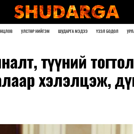
ОНЦЛОВ
УЛСТӨР НИЙГЭМ
ШУДАРГА МЭДЭЭ
ҮЗЭЛ БОДОЛ
УРЛ
алт, түүний тогтол
алаар хэлэлцэж, дү