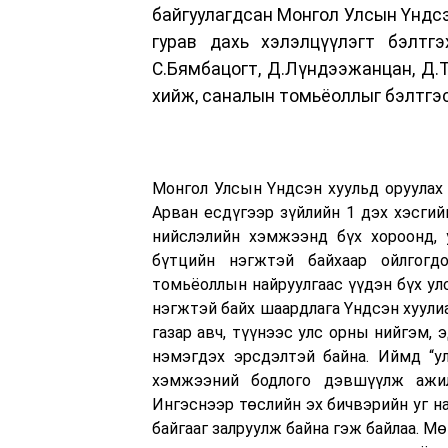
байгуулагдсан Монгол Улсын Үндсэ
гурав дахь хэлэлцүүлэгт бэлт
С.Бямбацогт, Д.Лүндээжанцан, Д.
хийж, саналын томьёоллыг бэлтгэс
Монгол Улсын Үндсэн хуульд оруулах 
Арван есдүгээр зүйлийн 1 дэх хэсгийн
нийслэлийн хэмжээнд бүх хороонд, 
бүтцийн нэгжтэй байхаар ойлгогд
томьёоллын найруулгаас үүдэн бүх улс
нэгжтэй байх шаардлага Үндсэн хуулиа
газар авч, түүнээс улс орны нийгэм, 
нэмэгдэх эрсдэлтэй байна. Иймд “ул
хэмжээний бодлого дэвшүүлж ажилл
Ингэснээр төслийн эх бичвэрийн уг на
байгааг залруулж байна гэж байлаа. М