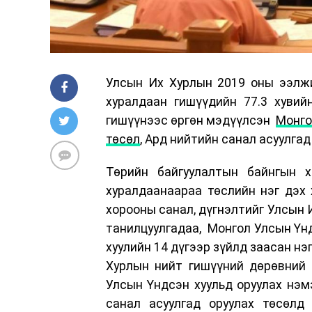
Улсын Их Хурлын 2019 оны ээлжи
хуралдаан гишүүдийн 77.3 хуви
гишүүнээс өргөн мэдүүлсэн
Монго
төсөл
, Ард нийтийн санал асуулгад
Төрийн байгуулалтын байнгын 
хуралдаанаараа төслийн нэг дэх 
хорооны санал, дүгнэлтийг Улсын 
танилцуулгадаа, Монгол Улсын Үнд
хуулийн 14 дүгээр зүйлд заасан н
Хурлын нийт гишүүний дөрөвний 
Улсын Үндсэн хуульд оруулах нэм
санал асуулгад оруулах төсөлд