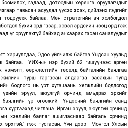
боомилох, гадаад, дотоодын хөрөнгө оруулагчдыг
язгаар тавьсан асуудал үүсэх эсэх, дийлэнх гэдгийг
й тодруулж байлаа. Мөн стратегийн ач холбогдол
лбогдол бүхий орд газар, эсвэл эрдсийн нөөц орд гэж
аад үг оруулахгүй байхад анхаарах гэсэн саналуудыг
гт хариултдаа, Одоо үйлчилж байгаа Үндсэн хуульд
ж байгаа. УИХ-ын нэр бүхий 62 гишүүнээс өргөн
х нэмэлт, өөрчлөлтийн төсөлд байгалийн баялгаа
 жилийн турш гаргасан алдаагаа засахын тулд
өрийн бодлого нь урт хугацааны хөгжлийн бодлогод
 үеийн эрүүл, аюулгүй орчинд амьдрах эрхийг
 баялгийн үр өгөөжийг Үндэсний баялгийн санд
га хүртээхэд чиглэнэ. Иргэн эрүүл, аюулгүй орчинд
рын хэвлийн баялаг ашигласнаар байгаль орчинд
х эрхтэй.” гэж тусгасан. Үүн дээр Монгол Улсын