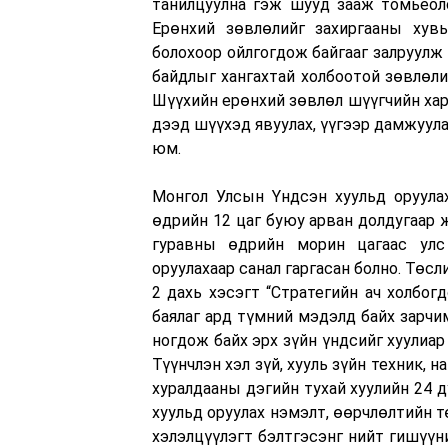
танилцуулна гэж шууд зааж томьёол
Ерөнхий зөвлөлийг захиргааны хув
болохоор ойлгогдож байгааг залруулж 
байдлыг хангахтай холбоотой зөвлөли
Шүүхийн ерөнхий зөвлөл шүүгчийн хара
дээд шүүхэд явуулах, үүгээр дамжуула
юм.
Монгол Улсын Үндсэн хуульд оруула
өдрийн 12 цаг буюу арван долдугаар
гуравны өдрийн морин цагаас улс
оруулахаар санал гаргасан болно. Төсл
2 дахь хэсэгт “Стратегийн ач холбо
баялаг ард түмний мэдэлд байх зарчи
ногдож байх эрх зүйн үндсийг хуулиар 
Түүнчлэн хэл зүй, хууль зүйн техник,
хуралдааны дэгийн тухай хуулийн 24 д
хуульд оруулах нэмэлт, өөрчлөлтийн т
хэлэлцүүлэгт бэлтгэсэнг нийт гишүү