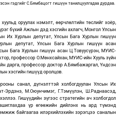
үзсэн гэдгийг С.Бямбацогт гишүүн танилцуулгадаа дурдав.
хуульд оруулах нэмэлт, өөрчлөлтийн төслийг хоёр,
үүрэг бүхий Ажлын дэд хэсгийн ахлагч, Монгол Улсын
дын Их Хурлын депутат, Улсын Бага Хурлын гишүүн
лын депутат, Улсын Бага Хурлын гишүүн асан
лсын Бага Хурлын гишүүн асан Ц.Товуусүрэн, МУИС-
октор, профессор О.Мөнхсайхан, МУИС-ийн Хууль зүйн
йн дарга, профессор доктор А.Бямбажаргал, Үндсэн
ын хэсгийн гишүүд оролцов.
рооны санал, дүгнэлттэй холбогдуулан Улсын Их
т-Эрдэнэ, М.Оюунчимэг, Г.Тэмүүлэн, Ш.Раднаасэд,
 хэллээ. Гишүүдийн зүгээс стратегийн ач холбогдол
ашиглахдаа үр өгөөжийн дийлэнх нь ард түмэнд
дэмжиж байгаагаа илэрхийлэхийн зэрэгцээ саналын