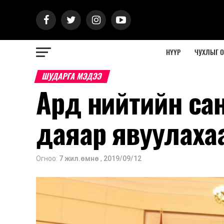
НҮҮР
ЧУХЛЫГ 
ШУДАРГА МЭДЭЭ
Ард нийтийн сан
даяар явуулаха
Огноо:
7 жил.өмнө
,
2019/09/12