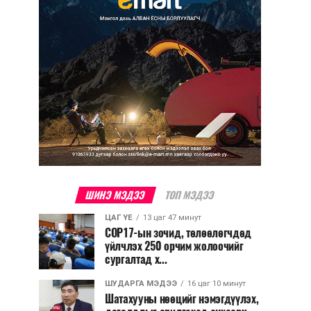
ШИНЭ МЭДЭЭ
ТОП МЭДЭЭ
ЦАГ ҮЕ
13 цаг 47 минут
COP17-ын зочид, төлөөлөгчдөд
үйлчлэх 250 орчим жолоочийг
сургалтад х...
ШУДАРГА МЭДЭЭ
16 цаг 10 минут
Шатахууны нөөцийг нэмэгдүүлэх,