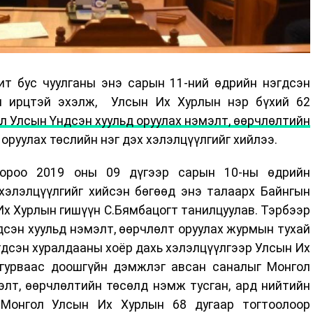
т бус чуулганы энэ сарын 11-ний өдрийн нэгдсэн
йн ирцтэй эхэлж, Улсын Их Хурлын нэр бүхий 62
л Улсын Үндсэн хуульд оруулах нэмэлт, өөрчлөлтийн
 оруулах төслийн нэг дэх хэлэлцүүлгийг хийлээ.
хороо 2019 оны 09 дүгээр сарын 10-ны өдрийн
хэлэлцүүлгийг хийсэн бөгөөд энэ талаарх Байнгын
Их Хурлын гишүүн С.Бямбацогт танилцуулав. Тэрбээр
сэн хуульд нэмэлт, өөрчлөлт оруулах журмын тухай
эгдсэн хуралдааны хоёр дахь хэлэлцүүлгээр Улсын Их
гурваас доошгүйн дэмжлэг авсан саналыг Монгол
элт, өөрчлөлтийн төсөлд нэмж тусган, ард нийтийн
 Монгол Улсын Их Хурлын 68 дугаар тогтоолоор