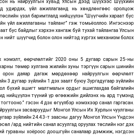
сон нь найруулгын хувьд Улсын дээд шүүхээс Шүүхийн
ьд удирдах, үйл ажиллагаанд нь хөндлөнгөөс оролцож
төслийн үзэл баримтлалд нийцүүлэн “Шүүгчийн хараат бус
йн үйл ажиллагааны тайланг” гэж томьёоллоо. Ингэснээр
ат бус байдлыг хэрхэн хангаж буй тухай тайлангаа Улсын
н нийт шүүгчид болон олон нийтэд хүргэх механизм болох
х нэмэлт, өөрчлөлтийг 2020 оны 5 дугаар сарын 25-ны
 жарны төмөр хулгана жилийн зуны тэргүүн сарын шинийн
 орон даяар дагаж мөрдөхөөр найруулгын өөрчлөлт
ийн 3 дугаар зүйлийн 1 дэх заалт буюу Зургадугаар зүйлийн
гдол бүхий ашигт малтмалын ордыг ашиглахдаа байгалийн
мд нийцүүлэн түүний үр өгөөжийн дийлэнх нь ард түмэнд
тогтооно.” гэсэн 4 дэх өгүүлбэр нэмэхээр санал гаргасан.
 найруулгын засваруудыг Монгол Улсын Их Хурлын чуулганы
угаар зүйлийн 24.4.3-т заасны дагуу Монгол Улсын Үндсэн
өсөл /ард нийтийн санал асуулгад оруулах төслийн нэг дэх
ний гуравны хоёроос доошгүйн саналаар дэмжиж, нэгдсэн