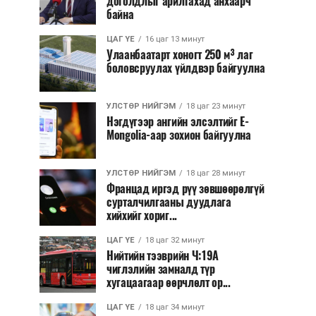
доголдлыг арилгахад анхаарч
байна
ЦАГ ҮЕ
16 цаг 13 минут
Улаанбаатарт хоногт 250 м³ лаг
боловсруулах үйлдвэр байгуулна
УЛСТӨР НИЙГЭМ
18 цаг 23 минут
Нэгдүгээр ангийн элсэлтийг E-
Mongolia-аар зохион байгуулна
УЛСТӨР НИЙГЭМ
18 цаг 28 минут
Францад иргэд рүү зөвшөөрөлгүй
сурталчилгааны дуудлага
хийхийг хориг...
ЦАГ ҮЕ
18 цаг 32 минут
Нийтийн тээврийн Ч:19А
чиглэлийн замналд түр
хугацаагаар өөрчлөлт ор...
ЦАГ ҮЕ
18 цаг 34 минут