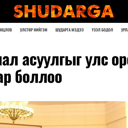
ОНЦЛОВ
УЛСТӨР НИЙГЭМ
ШУДАРГА МЭДЭЭ
ҮЗЭЛ БОДОЛ
УРЛ
ал асуулгыг улс ор
ар боллоо