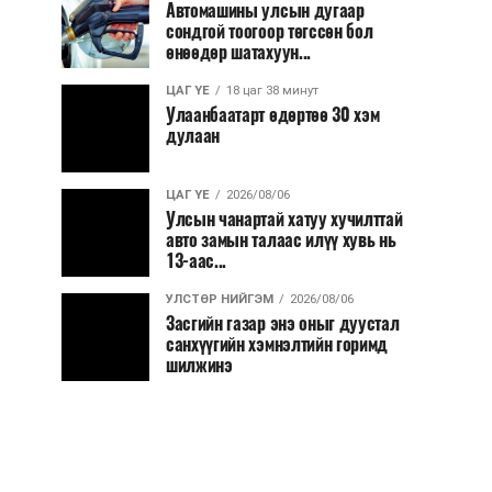
Автомашины улсын дугаар
сондгой тоогоор төгссөн бол
өнөөдөр шатахуун...
ЦАГ ҮЕ
18 цаг 38 минут
Улаанбаатарт өдөртөө 30 хэм
дулаан
ЦАГ ҮЕ
2026/08/06
Улсын чанартай хатуу хучилттай
авто замын талаас илүү хувь нь
13-аас...
УЛСТӨР НИЙГЭМ
2026/08/06
Засгийн газар энэ оныг дуустал
санхүүгийн хэмнэлтийн горимд
шилжинэ