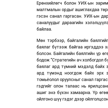
Ерөнхийлөгч болон УИХ-ын зарим
малтмалын ордыг ашиглахдаа төри
гэсэн санал гаргасан. УИХ-ын да
саналуудыг дараагийн хэлэлцүүлэ
байлаа.
Мөн тэрбээр, байгалийн баялгий
баялаг бүтээж байгаа иргэддээ 
болсон. Байгалийн баялгийн үр өг
бодож “Стратегийн ач холбогдол 
баялаг ард түмний мэдэлд байх 
ард түмэнд ноогдож байх эрх з
томьёолол оруулсныг санал гаргас
гэдгийг олон талаас нь ярилцсан
ашиг энэ бүхэн хамаарна. Үр өгө
ойлгоно шүү гэдэг дээр ойлголцсон