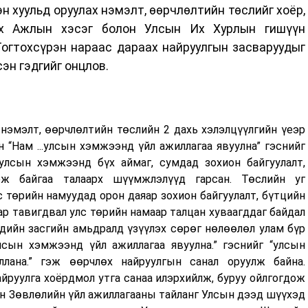
н хуульд оруулах нэмэлт, өөрчлөлтийн төслийг хоёр,
гэх Ажлын хэсэг болон Улсын Их Хурлын гишүүн
Тогтохсүрэн нараас дараах найруулгын засваруудыг
эн гэдгийг онцлов.
нэмэлт, өөрчлөлтийн төслийн 2 дахь хэлэлцүүлгийн үеэр
 “Нам ...улсын хэмжээнд үйл ажиллагаа явуулна” гэснийг
улсын хэмжээнд бүх аймаг, сумдад зохион байгуулалт,
ож байгаа талаарх шүүмжлэлүүд гарсан. Төслийн уг
 төрийн намуудад орон даяар зохион байгуулалт, бүтцийн
р тавигдвал улс төрийн намаар талцан хуваагддаг байдал
эдийн засгийн амьдралд үзүүлэх сөрөг нөлөөлөл улам бүр
сын хэмжээнд үйл ажиллагаа явуулна.” гэснийг “улсын
ана.” гэж өөрчлөх найруулгын санал оруулж байна.
йруулга хоёрдмол утга санаа илэрхийлж, буруу ойлгогдож
өн Зөвлөлийн үйл ажиллагааны тайланг Улсын дээд шүүхэд