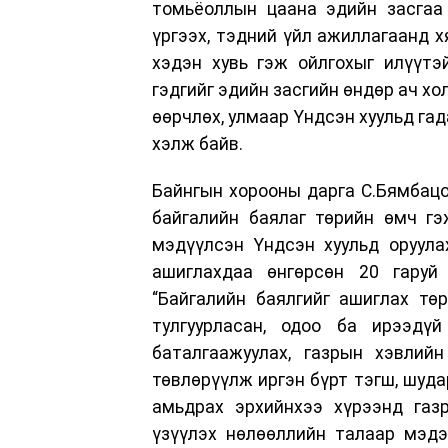
томьёоллын цаана эдийн засгаа 
үргээх, тэдний үйл ажиллагаанд х
хэдэн хувь гэж ойлгохыг илүүтэ
гэдгийг эдийн засгийн өндөр ач хо
өөрчлөх, улмаар Үндсэн хуульд гад
хэлж байв.
Байнгын хорооны дарга С.Бямбацо
байгалийн баялаг төрийн өмч гэ
мэдүүлсэн Үндсэн хуульд оруула
ашиглахдаа өнгөрсөн 20 гаруй
“Байгалийн баялгийг ашиглах т
тулгуурласан, одоо ба ирээдүй
баталгаажуулах, газрын хэвлийн
төвлөрүүлж иргэн бүрт тэгш, шудар
амьдрах эрхийнхээ хүрээнд газ
үзүүлэх нөлөөллийн талаар мэдэ