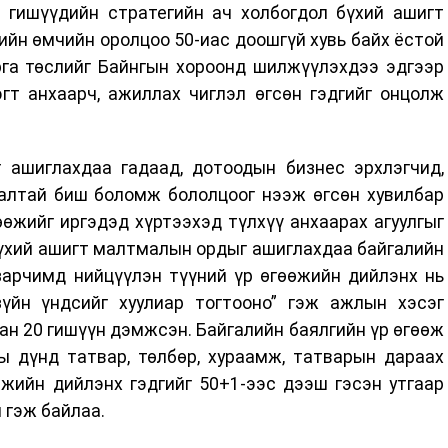
 гишүүдийн стратегийн ач холбогдол бүхий ашигт
йн өмчийн оролцоо 50-иас доошгүй хувь байх ёстой
рга төслийг Байнгын хороонд шилжүүлэхдээ эдгээр
гт анхаарч, ажиллах чиглэл өгсөн гэдгийг онцолж
г ашиглахдаа гадаад, дотоодын бизнес эрхлэгчид,
халтай биш боломж бололцоог нээж өгсөн хувилбар
өөжийг иргэдэд хүртээхэд түлхүү анхаарах агуулгыг
бүхий ашигт малтмалын ордыг ашиглахдаа байгалийн
зарчимд нийцүүлэн түүний үр өгөөжийн дийлэнх нь
үйн үндсийг хуулиар тогтооно” гэж ажлын хэсэг
ан 20 гишүүн дэмжсэн. Байгалийн баялгийн үр өгөөж
ы дүнд татвар, төлбөр, хураамж, татварын дараах
өжийн дийлэнх гэдгийг 50+1-ээс дээш гэсэн утгаар
 гэж байлаа.