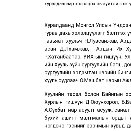
хуралдаанаар хэлэлцэх нь зүйтэй гэж 
Хуралдаанд Монгол Улсын Үндсэн 
гурав дахь хэлэлцүүлэгт бэлтгэх 
гавьяат хуульч Н.Лувсанжав, Ар
асан Д.Лхамжав, Ардын Их Хур
Р.Хатанбаатар, УИХ-ын гишүүн, У
ийн Хууль зүйн сургуулийн багш, д
сургуулийн эрдэмтэн нарийн бичги
хууль судлаач О.Машбат нарын Ажл
Хуулийн төсөл болон Байнгын хо
Хурлын гишүүн Д.Оюунхорол, Б.Ба
А.Сүхбат нар асуулт асууж, санал
бүхий ашигт малтмалын ордыг 
ногдоно гэснийг зарчмын хувьд 