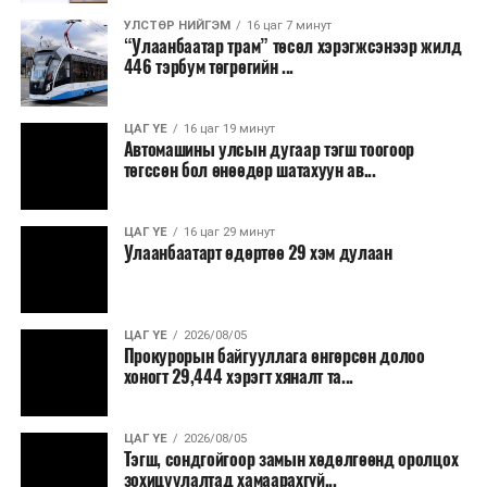
8,238.6 төгрөг, жилд 1.7 сая гаруй төгрөгийн
шатахууны зардлыг зөвхөн түгжрэлд алддаг аж.
УЛСТӨР НИЙГЭМ
16 цаг 7 минут
“Улаанбаатар трам” төсөл хэрэгжсэнээр жилд
446 тэрбум төгрөгийн ...
“Улаанбаатар трам” төсөл хэрэгжиж, авто замын
ачаалал буурснаар трассын дагуух автомашинуудын
шатахууны хэмнэлт жилд 446 тэрбум төгрөгт хүрэх
ЦАГ ҮЕ
16 цаг 19 минут
Автомашины улсын дугаар тэгш тоогоор
боломжтой гэсэн тооцоог техник, эдийн засгийн
төгссөн бол өнөөдөр шатахуун ав...
үндэслэлд тусгажээ.
Төсөл хэрэгжсэнээр иргэдийн зорчих хугацаа
ЦАГ ҮЕ
16 цаг 29 минут
Улаанбаатарт өдөртөө 29 хэм дулаан
богиносож, түгжрэлээс үүдэлтэй эдийн засгийн
алдагдал буурахын зэрэгцээ аюулгүй, найдвартай,
тав тухтай, хүртээмжтэй нийтийн тээврийн шинэ
тогтолцоо бүрдэх ач холбогдолтой юм.
ЦАГ ҮЕ
2026/08/05
Прокурорын байгууллага өнгөрсөн долоо
хоногт 29,444 хэрэгт хяналт та...
ЦАГ ҮЕ
2026/08/05
Тэгш, сондгойгоор замын хөдөлгөөнд оролцох
зохицуулалтад хамаарахгүй...