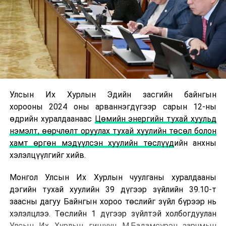
Улсын Их Хурлын Эдийн засгийн байнгын
хорооны 2024 оны арваннэгдүгээр сарын 12-ны
өдрийн хуралдаанаас
Цөмийн энергийн тухай хуульд
нэмэлт, өөрчлөлт оруулах тухай хуулийн төсөл болон
хамт өргөн мэдүүлсэн хуулийн төслүүд
ийн анхны
хэлэлцүүлгийг хийв.
Монгол Улсын Их Хурлын чуулганы хуралдааны
дэгийн тухай хуулийн 39 дүгээр зүйлийн 39.10-т
заасны дагуу Байнгын хороо төслийг зүйл бүрээр нь
хэлэлцлээ. Төслийн 1 дүгээр зүйлтэй холбогдуулан
Улсын Их Хурлын гишүүн М.Бадамсүрэн зарчмын