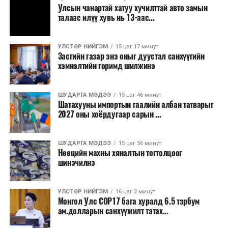
зогсоолуудыг түшиглэсэн худалдаа, үйлчилгээ, орон
Улсын чанартай хатуу хучилттай авто замын
сууцны шинэ бүсүүд бий болох боломжтой. Үүний
талаас илүү хувь нь 13-аас...
зэрэгцээ ажлын байр нэмэгдэх, жижиг, дунд
бизнесийн үйл ажиллагаа өргөжих, үл хөдлөх
УЛСТӨР НИЙГЭМ
15 цаг 17 минут
хөрөнгийн үнэ цэнэ өсөх зэрэг эдийн засгийн эерэг
Засгийн газар энэ оныг дуустал санхүүгийн
үр нөлөө үзүүлнэ гэж тооцсон байна.
хэмнэлтийн горимд шилжинэ
Трамвай нь цахилгаан эрчим хүчээр ажилладаг тул
ашиглалтын явцад агаар бохирдуулагч бодис шууд
ШУДАРГА МЭДЭЭ
15 цаг 46 минут
Шатахууны импортын гаалийн албан татварыг
ялгаруулахгүй. Иргэд хувийн автомашинаас их
2027 оны хоёрдугаар сарын ...
багтаамжийн нийтийн тээвэрт шилжсэнээр замын
хөдөлгөөний ачаалал, нүүрстөрөгчийн давхар исэл
ШУДАРГА МЭДЭЭ
15 цаг 56 минут
болон бусад хүлэмжийн хийн ялгарлыг бууруулах ач
Нөөцийн махны хяналтын тогтолцоог
холбогдолтой.
шинэчилнэ
Түгжрэлээс үүдэлтэй эдийн засгийн алдагдлыг
тооцоход нэг автомашин өдөрт дунджаар 2.5 цаг
УЛСТӨР НИЙГЭМ
16 цаг 2 минут
Монгол Улс COP17 бага хуралд 6.5 тэрбум
түгжрэлд саатахдаа 3.45 литр шатахууныг үр ашиггүй
ам.долларын санхүүжилт татах...
зарцуулдаг байна. Ингэснээр нэг жолооч өдөрт