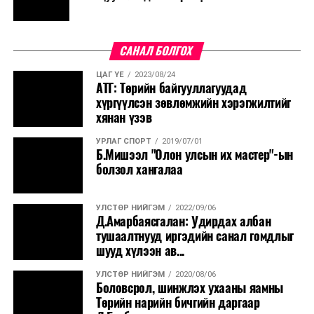
САНАЛ БОЛГОХ
ЦАГ ҮЕ
2023/08/24
АТГ: Төрийн байгууллагуудад
хүргүүлсэн зөвлөмжийн хэрэгжилтийг
хянан үзэв
УРЛАГ СПОРТ
2019/07/01
Б.Мишээл "Олон улсын их мастер"-ын
болзол хангалаа
УЛСТӨР НИЙГЭМ
2022/09/06
Д.Амарбаясгалан: Удирдах албан
тушаалтнууд иргэдийн санал гомдлыг
шууд хүлээн ав...
УЛСТӨР НИЙГЭМ
2020/08/06
Боловсрол, шинжлэх ухааны яамны
Төрийн нарийн бичгийн даргаар