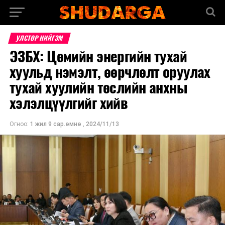
УЛСТӨР НИЙГЭМ
ЭЗБХ: Цөмийн энергийн тухай
хуульд нэмэлт, өөрчлөлт оруулах
тухай хуулийн төслийн анхны
хэлэлцүүлгийг хийв
Огноо:
1 жил 9 сар.өмнө
,
2024/11/13