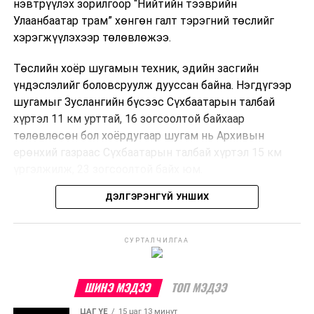
нэвтрүүлэх зорилгоор “Нийтийн тээврийн
Улаанбаатар трам” хөнгөн галт тэрэгний төслийг
хэрэгжүүлэхээр төлөвлөжээ.
Төслийн хоёр шугамын техник, эдийн засгийн
үндэслэлийг боловсруулж дууссан байна. Нэгдүгээр
шугамыг Зуслангийн бүсээс Сүхбаатарын талбай
хүртэл 11 км урттай, 16 зогсоолтой байхаар
төлөвлөсөн бол хоёрдугаар шугам нь Архивын
ерөнхий газраас Сүхбаатарын талбай хүртэл 15 км
үргэлжилж, 23 зогсоолтой байх юм.
ДЭЛГЭРЭНГҮЙ УНШИХ
Төслийг бүрэн хэрэгжүүлснээр цагт 10-12 мянган
зорчигч тээвэрлэх хүчин чадал бүрдэж, замын
хөдөлгөөний дундаж хурд 23.6 хувиар нэмэгдэх
СУРТАЛЧИЛГАА
тооцоо гарчээ.
Трамвайн системийг хөгжүүлснээр нийтийн тээвэрт
ШИНЭ МЭДЭЭ
ТОП МЭДЭЭ
суурилсан хот төлөвлөлтийг дэмжиж, шугам болон
ЦАГ ҮЕ
15 цаг 13 минут