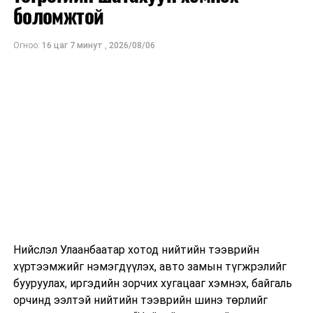
ам.доллар
боломжтой
байхаар тооцжээ.
Огноо:
16 цаг 7 минут
,
2026/08/06
Нийслэл Улаанбаатар хотод нийтийн тээврийн
хүртээмжийг нэмэгдүүлэх, авто замын түгжрэлийг
бууруулах, иргэдийн зорчих хугацааг хэмнэх, байгаль
орчинд ээлтэй нийтийн тээврийн шинэ төрлийг