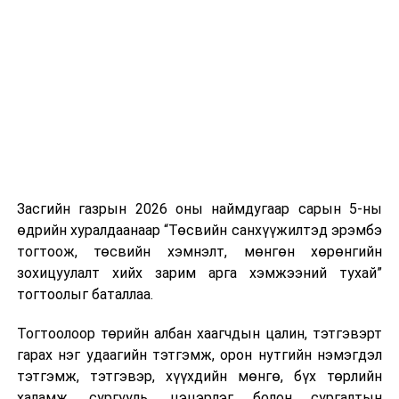
Хуулийг зөрчиж дуудлага хийсэн хувь хүнийг нэг
дуудлага тутамд 75 мянга хүртэлх евро, аж ахуйн
нэгжийг 375 мянга хүртэлх еврогоор торгох
боломжтой. Харин хэрэглэгч өөрөө зөвшөөрсөн,
эсвэл тухайн компанитай өмнө нь гэрээний
харилцаатай бөгөөд шинэ үйлчилгээ санал болгож
буй тохиолдолд хориг үйлчлэхгүй. Иргэд
зөвшөөрөлгүй дуудлагын талаар төрийн цахим
хуудсаар мэдээлэх боломжтой.
Засгийн газрын 2026 оны наймдугаар сарын 5-ны
Шинэ хууль Францын зах зээлд үйлчилдэг гадаадын
өдрийн хуралдаанаар “Төсвийн санхүүжилтэд эрэмбэ
дуудлагын төвүүдэд нөлөөлөхөөр байна. Тухайлбал,
тогтоож, төсвийн хэмнэлт, мөнгөн хөрөнгийн
Мароккогийн дуудлагын төвүүдийн орлогын 80 гаруй
зохицуулалт хийх зарим арга хэмжээний тухай”
хувь Францын зах зээлээс бүрддэг бөгөөд тус улсын
тогтоолыг баталлаа.
40–50 мянган ажлын байр эрсдэлд орж болзошгүйг
Мароккогийн хөдөлмөр эрхлэлтийн сайд мэдэгджээ.
Тогтоолоор төрийн албан хаагчдын цалин, тэтгэвэрт
гарах нэг удаагийн тэтгэмж, орон нутгийн нэмэгдэл
тэтгэмж, тэтгэвэр, хүүхдийн мөнгө, бүх төрлийн
халамж, сургууль, цэцэрлэг болон сургалтын