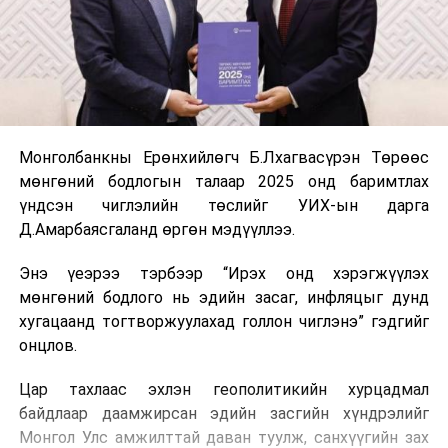
Монголбанкны Ерөнхийлөгч Б.Лхагвасүрэн Төрөөс
мөнгөний бодлогын талаар 2025 онд баримтлах
үндсэн чиглэлийн төслийг УИХ-ын дарга
Д.Амарбаясгаланд өргөн мэдүүллээ.
Энэ үеэрээ тэрбээр “Ирэх онд хэрэгжүүлэх
мөнгөний бодлого нь эдийн засаг, инфляцыг дунд
хугацаанд тогтворжуулахад голлон чиглэнэ” гэдгийг
онцлов.
Цар тахлаас эхлэн геополитикийн хурцадмал
байдлаар даамжирсан эдийн засгийн хүндрэлийг
Монгол Улс амжилттай даван туулж, санхүүгийн зах