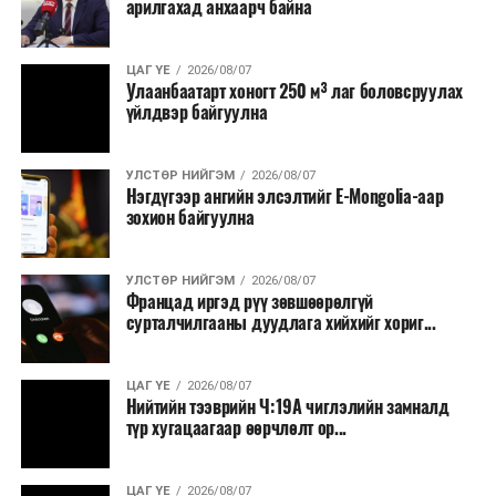
арилгахад анхаарч байна
томилолт, гадаадын зочин хүлээн авах зардал;
Зайлшгүй шаардлагагүй тоног төхөөрөмж,
ЦАГ ҮЕ
2026/08/07
тавилга, автомашин худалдан авах;
Улаанбаатарт хоногт 250 м³ лаг боловсруулах
үйлдвэр байгуулна
Батлан хамгаалах, хууль зүйн салбараас бусад
сургалт, дадлага;
УЛСТӨР НИЙГЭМ
2026/08/07
Хуулиар заавал мэдээлэхээс бусад кино,
Нэгдүгээр ангийн элсэлтийг E-Mongolia-аар
контент, хэвлэлийн зардал;
зохион байгуулна
Заавал олгохоос бусад тэтгэмж, урамшуулал.
УЛСТӨР НИЙГЭМ
2026/08/07
Санхүүгийн хэмнэлтийн горимыг 2026 оны
Францад иргэд рүү зөвшөөрөлгүй
арванхоёрдугаар сарын 31 хүртэл мөрдөнө. Харин
сурталчилгааны дуудлага хийхийг хориг...
эрүүл мэндийн салбар уг хэмнэлтийн горимд
хамрагдахгүй бөгөөд цэцэрлэг, сургуулийн хүүхдийн
ЦАГ ҮЕ
2026/08/07
эрт илрүүлэг, вакцинжуулалт, томуу, томуу төст
Нийтийн тээврийн Ч:19А чиглэлийн замналд
өвчний эсрэг арга хэмжээ зэрэг зайлшгүй
түр хугацаагаар өөрчлөлт ор...
шаардлагатай ажлууд төлөвлөгөөний дагуу
үргэлжилнэ гэж Ерөнхий сайд Н.Учрал онцоллоо.
ЦАГ ҮЕ
2026/08/07