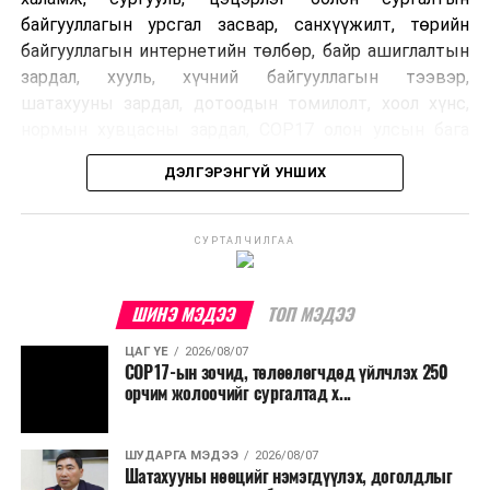
байгууллагын урсгал засвар, санхүүжилт, төрийн
байгууллагын интернетийн төлбөр, байр ашиглалтын
зардал, хууль, хүчний байгууллагын тээвэр,
шатахууны зардал, дотоодын томилолт, хоол хүнс,
нормын хувцасны зардал, COP17 олон улсын бага
хурлын зардал, Засгийн газрын өр, орон нутгийн нөөц
ДЭЛГЭРЭНГҮЙ УНШИХ
хөрөнгийн санхүүжилтийг хэвийн үргэлжлүүлэхээр
шийдвэрлэжээ.
СУРТАЛЧИЛГАА
Харин дараах зардлыг хязгаарлахаар болсон байна.
Үүнд:
ШИНЭ МЭДЭЭ
ТОП МЭДЭЭ
Олон улсын болон Засгийн газрын
ЦАГ ҮЕ
2026/08/07
шийдвэртэйгээс бусад хурал, зөвлөгөөн, ой,
COP17-ын зочид, төлөөлөгчдөд үйлчлэх 250
тэмдэглэлт өдөр, найр наадам, соёлын арга
орчим жолоочийг сургалтад х...
хэмжээ;
Урьдчилан төлөвлөсөн төрийн өндөр албан
ШУДАРГА МЭДЭЭ
2026/08/07
Шатахууны нөөцийг нэмэгдүүлэх, доголдлыг
тушаалтны томилолтоос бусад гадаад