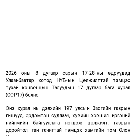
цуглуулах тогтолцоог бэхжүүлж, уур амьсгалын
эрсдэлийн шинжилгээ, стресс тестийн арга зүйг
хөгжүүлэх, төлбөрийн систем болон зээлийн
мэдээллийн шинэ үйлчилгээг дэмжиж, цаг үедээ
нийцсэн хяналт зохицуулалтын уялдааг сайжруулах,
санхүүгийн хэрэглэгчийн эрх ашгийг хамгаалах
тогтолцоог бүрдүүлэх чиглэлээр эрх зүйн орчныг
боловсронгуй болгох мөн олон нийтийн санхүү, эдийн
засгийн суурь мэдлэгийг дээшлүүлэх стратегийг
хэрэгжүүлж, Төв банкны бодлого, үйл ажиллагаа,
2026 оны 8 дугаар сарын 17-28-ны өдрүүдэд
хэрэгжилтийг олон нийтэд нээлттэй, ил тод хүргэж
Улаанбаатар хотод НҮБ-ын Цөлжилттэй тэмцэх
ажиллах зэрэг зорилтуудыг тусгаад байна.
тухай конвенцын Талуудын 17 дугаар бага хурал
(COP17) болно.
Монголбанк Төрөөс мөнгөний бодлогын талаар 2025
онд баримтлах үндсэн чиглэлийн төслийг
Энэ хурал нь дэлхийн 197 улсын Засгийн газрын
боловсруулахдаа олон улсын байгууллагууд, төрийн
гишүүд, эрдэмтэн судлаач, хувийн хэвшил, иргэний
бус байгууллагуудын төлөөлөл, их сургуулиудын
нийгмийн байгууллага нэгдэж цөлжилт, газрын
багш, судлаачид, эдийн засагчдын дунд олон нийтийн
доройтол, ган гачигтай тэмцэх хамгийн том Олон