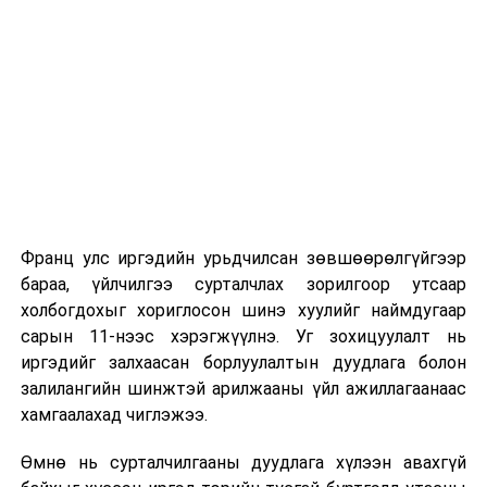
тэргүүллээ
Их, дээд сургуулийн хичээл
ӨМНӨХ МЭДЭЭ
Сэлбэ дэд төвийн барилга угсралтын тендерийн
2026 оны 9 дүгээр сарын 1-нээс цахимаар
үнэлгээний хороо хуралдлаа
эхэлнэ.
2026 оны 9 дүгээр сарын 14-нөөс танхимаар
үргэлжилнэ.
Оюутны дотуур байр
Франц улс иргэдийн урьдчилсан зөвшөөрөлгүйгээр
2026 оны 9 дүгээр сарын 13-наас оюутнуудыг
бараа, үйлчилгээ сурталчлах зорилгоор утсаар
дотуур байранд оруулж эхэлнэ.
холбогдохыг хориглосон шинэ хуулийг наймдугаар
Сургууль, цэцэрлэгийн үйл ажиллагааны
сарын 11-нээс хэрэгжүүлнэ. Уг зохицуулалт нь
зохицуулалт
иргэдийг залхаасан борлуулалтын дуудлага болон
залилангийн шинжтэй арилжааны үйл ажиллагаанаас
2026 оны 8 дугаар сарын 17–28-ны өдрүүдэд
хамгаалахад чиглэжээ.
нийслэлийн бүх сургууль, цэцэрлэгт ажлын
Өмнө нь сурталчилгааны дуудлага хүлээн авахгүй
байранд элсэлт, бүртгэл болон бусад аливаа