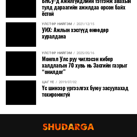
БНСУ-д Ажилгүйдлийн тэтгэмж авахын
тулд дараагийн ажилдаа орсон байх
ёстой
УЛСТӨР НИЙГЭМ
2021/12/15
УИХ: Ажлын хэсгүүд өнөөдөр
хуралдана
УЛСТӨР НИЙГЭМ
2025/05/16
Монгол Улс руу чиглэсэн кибер
халдлагын 70 хувь нь Засгийн газрыг
“онилдог”
ЦАГ ҮЕ
2019/07/02
Үс шинээр үргээлгэх буюу засуулахад
тохиромжгүй