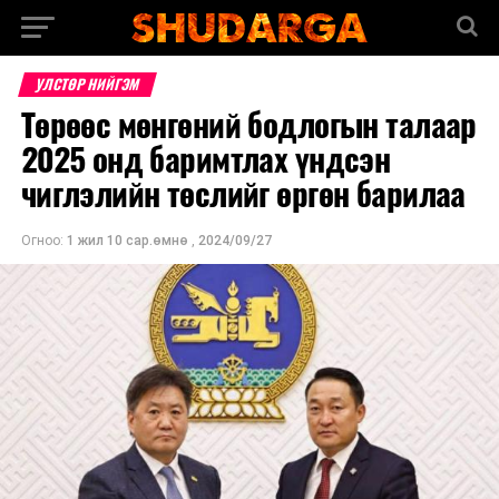
УЛСТӨР НИЙГЭМ
Төрөөс мөнгөний бодлогын талаар
2025 онд баримтлах үндсэн
чиглэлийн төслийг өргөн барилаа
Огноо:
1 жил 10 сар.өмнө
,
2024/09/27