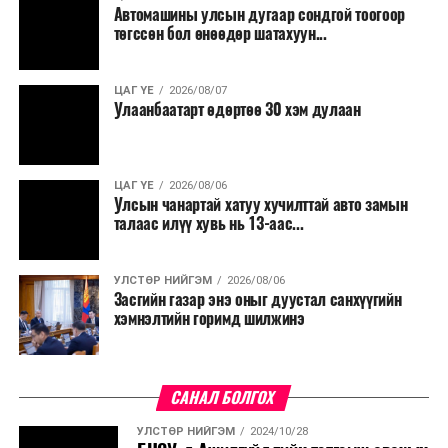
Автомашины улсын дугаар сондгой тоогоор
Мөн бүх шатны төсвийн ерөнхийлөн захирагч нарт
төгссөн бол өнөөдөр шатахуун...
салбар бүрдээ урсгал зардлыг 20 хувиар бууруулах,
нөхөн томилгоо хийхгүй байх, аялал, амралт, зугаалга,
ЦАГ ҮЕ
2026/08/07
хамт олны урлаг, спортын арга хэмжээг зохион
Улаанбаатарт өдөртөө 30 хэм дулаан
байгуулахгүй байх, төрийн албанд шинэ орон тоо бий
болгохгүй байх, эрчим хүчний хэрэглээг хэмнэх, хурал,
сургалтыг цахим хэлбэрт шилжүүлэх, төрийн албан
ЦАГ ҮЕ
2026/08/06
хаагчдыг зарим өдрүүдэд цахимаар ажиллуулах арга
Улсын чанартай хатуу хучилттай авто замын
хэмжээг үргэлжлүүлэхийг үүрэг болголоо.
талаас илүү хувь нь 13-аас...
Төсвийн сахилга бат сайжирч, эдийн засгийн нөхцөл
УЛСТӨР НИЙГЭМ
2026/08/06
байдал хэвийн болсон тохиолдолд эдгээр
Засгийн газар энэ оныг дуустал санхүүгийн
хязгаарлалтыг үе шаттайгаар сулруулах юм.
хэмнэлтийн горимд шилжинэ
САНАЛ БОЛГОХ
УЛСТӨР НИЙГЭМ
2024/10/28