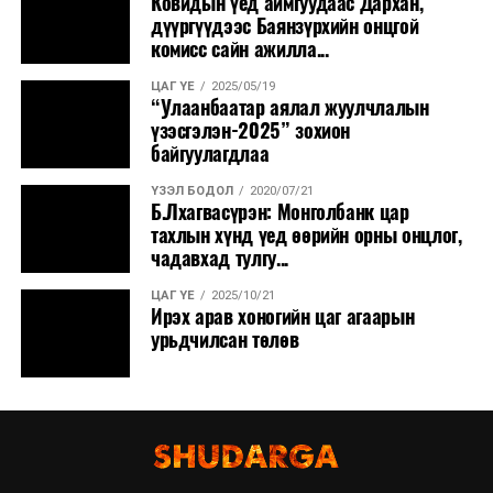
Ковидын үед аймгуудаас Дархан,
дүүргүүдээс Баянзүрхийн онцгой
комисс сайн ажилла...
ЦАГ ҮЕ
2025/05/19
“Улаанбаатар аялал жуулчлалын
үзэсгэлэн-2025” зохион
байгуулагдлаа
ҮЗЭЛ БОДОЛ
2020/07/21
Б.Лхагвасүрэн: Монголбанк цар
тахлын хүнд үед өөрийн орны онцлог,
чадавхад тулгу...
ЦАГ ҮЕ
2025/10/21
Ирэх арав хоногийн цаг агаарын
урьдчилсан төлөв