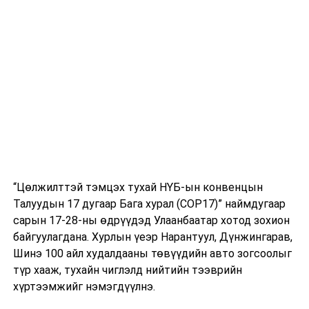
“Цөлжилттэй тэмцэх тухай НҮБ-ын конвенцын
Талуудын 17 дугаар Бага хурал (COP17)” наймдугаар
сарын 17-28-ны өдрүүдэд Улаанбаатар хотод зохион
байгуулагдана. Хурлын үеэр Нарантуул, Дүнжингарав,
Шинэ 100 айл худалдааны төвүүдийн авто зогсоолыг
түр хааж, тухайн чиглэлд нийтийн тээврийн
хүртээмжийг нэмэгдүүлнэ.