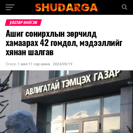
УЛСТӨР НИЙГЭМ
Ашиг сонирхлын зөрчилд
хамаарах 42 гомдол, мэдээллийг
хянан шалгав
Огноо:
1 жил 11 сар.өмнө
,
2024/09/19