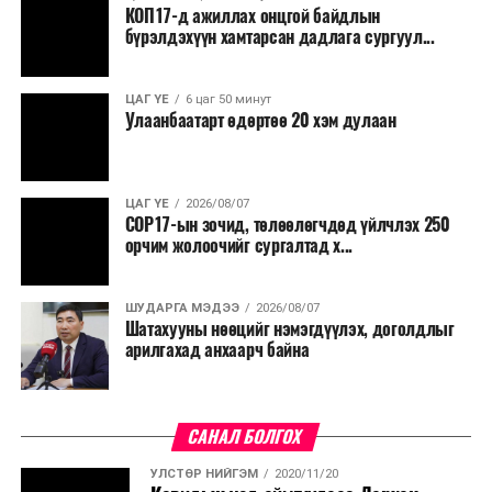
КОП17-д ажиллах онцгой байдлын
бүрэлдэхүүн хамтарсан дадлага сургуул...
ЦАГ ҮЕ
6 цаг 50 минут
Улаанбаатарт өдөртөө 20 хэм дулаан
ЦАГ ҮЕ
2026/08/07
COP17-ын зочид, төлөөлөгчдөд үйлчлэх 250
орчим жолоочийг сургалтад х...
ШУДАРГА МЭДЭЭ
2026/08/07
Шатахууны нөөцийг нэмэгдүүлэх, доголдлыг
арилгахад анхаарч байна
САНАЛ БОЛГОХ
УЛСТӨР НИЙГЭМ
2020/11/20