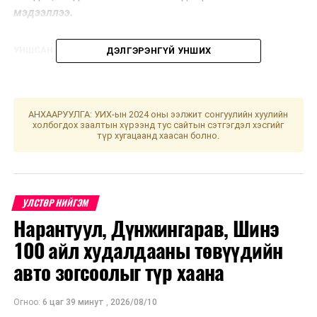
мэдээллээ.
УНШСАН:
1132
ДЭЛГЭРЭНГҮЙ УНШИХ
ДАРААХ МЭДЭЭ
“Өдөр бүр өчигдрөөс илүү байя” аяны нээлт боллоо
ӨМНӨХ МЭДЭЭ
АНХААРУУЛГА: УИХ-ын 2024 оны ээлжит сонгуулийн хуулийн
ЗГ: Хяналтын камерыг нэгдсэн сүлжээнд холбоно
холбогдох заалтын хүрээнд тус сайтын сэтгэгдэл хэсгийг
түр хугацаанд хаасан болно.
УЛСТӨР НИЙГЭМ
Нарантуул, Дүнжингарав, Шинэ
100 айл худалдааны төвүүдийн
авто зогсоолыг түр хаана
Огноо:
6 цаг 39 минут
,
2026/08/10