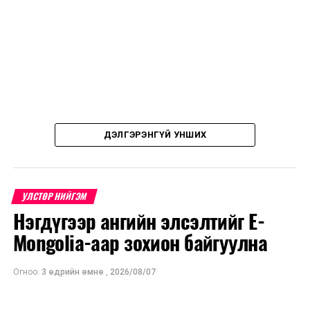
ДЭЛГЭРЭНГҮЙ УНШИХ
УЛСТӨР НИЙГЭМ
Нэгдүгээр ангийн элсэлтийг E-
Mongolia-аар зохион байгуулна
Огноо:
3 өдрийн өмнө
,
2026/08/07