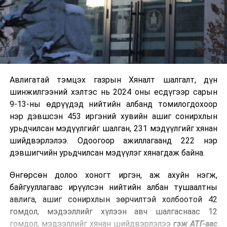
Авлигатай тэмцэх газрын Хяналт шалгалт, дүн
шинжилгээний хэлтэс нь 2024 оны есдүгээр сарын
9-13-ны өдрүүдэд нийтийн албанд томилогдохоор
нэр дэвшсэн 453 иргэний хувийн ашиг сонирхлын
урьдчилсан мэдүүлгийг шалган, 231 мэдүүлгийг хянан
шийдвэрлэлээ. Одоогоор ажиллагаанд 222 нэр
дэвшигчийн урьдчилсан мэдүүлэг хянагдаж байна.
Өнгөрсөн долоо хоногт иргэн, аж ахуйн нэгж,
байгууллагаас ирүүлсэн нийтийн албан тушаалтны
авлига, ашиг сонирхлын зөрчилтэй холбоотой 42
гомдол, мэдээллийг хүлээн авч шалгаснаас 12
гомдол, мэдээллийг хянан шийдвэрлэлээ
гэж АТГ-аас