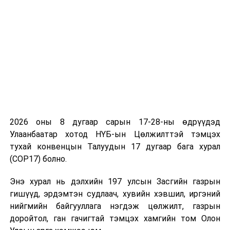
2026 оны 8 дугаар сарын 17-28-ны өдрүүдэд
Улаанбаатар хотод НҮБ-ын Цөлжилттэй тэмцэх
тухай конвенцын Талуудын 17 дугаар бага хурал
(COP17) болно.
Энэ хурал нь дэлхийн 197 улсын Засгийн газрын
гишүүд, эрдэмтэн судлаач, хувийн хэвшил, иргэний
нийгмийн байгууллага нэгдэж цөлжилт, газрын
доройтол, ган гачигтай тэмцэх хамгийн том Олон