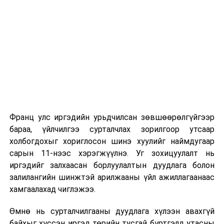
Их, дээд сургуулийн хичээл
2026 оны 9 дүгээр сарын 1-нээс цахимаар
эхэлнэ.
2026 оны 9 дүгээр сарын 14-нөөс танхимаар
үргэлжилнэ.
Оюутны дотуур байр
Франц улс иргэдийн урьдчилсан зөвшөөрөлгүйгээр
2026 оны 9 дүгээр сарын 13-наас оюутнуудыг
бараа, үйлчилгээ сурталчлах зорилгоор утсаар
дотуур байранд оруулж эхэлнэ.
холбогдохыг хориглосон шинэ хуулийг наймдугаар
Сургууль, цэцэрлэгийн үйл ажиллагааны
сарын 11-нээс хэрэгжүүлнэ. Уг зохицуулалт нь
зохицуулалт
иргэдийг залхаасан борлуулалтын дуудлага болон
залилангийн шинжтэй арилжааны үйл ажиллагаанаас
2026 оны 8 дугаар сарын 17–28-ны өдрүүдэд
хамгаалахад чиглэжээ.
нийслэлийн бүх сургууль, цэцэрлэгт ажлын
Өмнө нь сурталчилгааны дуудлага хүлээн авахгүй
байранд элсэлт, бүртгэл болон бусад аливаа
байхыг хүссэн иргэд төрийн тусгай бүртгэлд утасны
арга хэмжээ зохион байгуулахгүй болно.