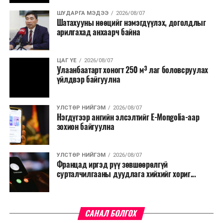
ШУДАРГА МЭДЭЭ
2026/08/07
Шатахууны нөөцийг нэмэгдүүлэх, доголдлыг
арилгахад анхаарч байна
ЦАГ ҮЕ
2026/08/07
Улаанбаатарт хоногт 250 м³ лаг боловсруулах
үйлдвэр байгуулна
УЛСТӨР НИЙГЭМ
2026/08/07
Нэгдүгээр ангийн элсэлтийг E-Mongolia-аар
зохион байгуулна
УЛСТӨР НИЙГЭМ
2026/08/07
Францад иргэд рүү зөвшөөрөлгүй
сурталчилгааны дуудлага хийхийг хориг...
САНАЛ БОЛГОХ