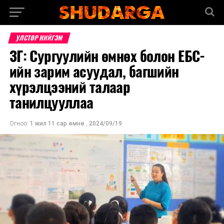
УЛСТӨР НИЙГЭМ
ЗГ: Сургуулийн өмнөх болон ЕБС-
ийн зарим асуудал, багшийн
хүрэлцээний талаар
танилцууллаа
Огноо:
1 жил 11 сар.өмнө
,
2024/09/19