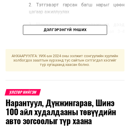
2. Тэтгэвэрт гарсан багш нарыг цөөн
цагаар ажиллуулах
3. Шинжлэх ухааны чиглэлээр их, дээд
ДЭЛГЭРЭНГҮЙ УНШИХ
сургууль амжилттай төгссөн эсвэл 3-4
дүгээр ангид суралцаж байгаа оюутнуудыг
багшийн ажилд татан оролцуулах
АНХААРУУЛГА: УИХ-ын 2024 оны ээлжит сонгуулийн хуулийн
4. Сургалтын цагийн норм 19 цагт
холбогдох заалтын хүрээнд тус сайтын сэтгэгдэл хэсгийг
хүрдэггүй зарим багш нарыг хөрвүүлж,
түр хугацаанд хаасан болно.
ижил төстэй хичээл заалгах
5. Багш бэлтгэх их, дээд сургуулийн төгсөх
ангийн оюутнуудыг дадлагажигч багшаар
УЛСТӨР НИЙГЭМ
ажиллуулах
Нарантуул, Дүнжингарав, Шинэ
100 айл худалдааны төвүүдийн
6. Цахим сургалтыг багшийн дутагдал
авто зогсоолыг түр хаана
өндөр байдаг хичээл, сургалтад түлхүү
ашиглах