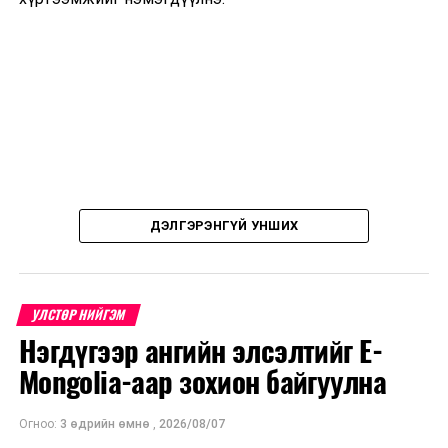
Олон улсын олимпиадад амжилттай оролцсон
сурагчид, зохион байгуулах хороодод шагнал
гардууллаа
ДЭЛГЭРЭНГҮЙ УНШИХ
УЛСТӨР НИЙГЭМ
Нэгдүгээр ангийн элсэлтийг E-
Mongolia-аар зохион байгуулна
Огноо:
3 өдрийн өмнө
,
2026/08/07