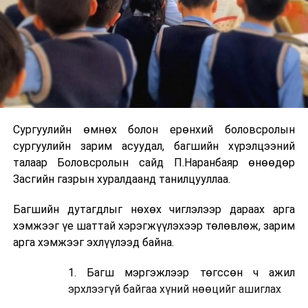
Сургуулийн өмнөх болон ерөнхий боловсролын
сургуулийн зарим асуудал, багшийн хүрэлцээний
талаар Боловсролын сайд П.Наранбаяр өнөөдөр
Засгийн газрын хуралдаанд танилцууллаа.
Багшийн дутагдлыг нөхөх чиглэлээр дараах арга
хэмжээг үе шаттай хэрэгжүүлэхээр төлөвлөж, зарим
арга хэмжээг эхлүүлээд байна.
1. Багш мэргэжлээр төгссөн ч ажил
эрхлээгүй байгаа хүний нөөцийг ашиглах