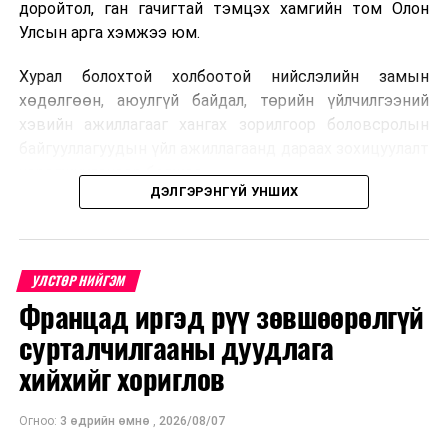
доройтол, ган гачигтай тэмцэх хамгийн том Олон
Улсын арга хэмжээ юм.
Хурал болохтой холбоотой нийслэлийн замын
хөдөлгөөн, аюулгүй байдал, төрийн үйлчилгээний
хэвийн ажиллагааг хангах зорилгоор боловсролын
байгууллагуудын үйл ажиллагаанд дараах зохицуулалт
хэрэгжүүлэхээр болжээ .
ДЭЛГЭРЭНГҮЙ УНШИХ
Цэцэрлэгийн бүртгэл
2026 оны 8 дугаар сарын 10–23-ны өдрүүдэд
УЛСТӨР НИЙГЭМ
E-Mongolia системээр бүртгэнэ.
Францад иргэд рүү зөвшөөрөлгүй
Нэгдүгээр ангийн элсэлт
сурталчилгааны дуудлага
хийхийг хориглов
2026 оны 8 дугаар сарын 17–28-ны өдрүүдэд
E-Mongolia системээр бүртгэнэ.
Огноо:
3 өдрийн өмнө
,
2026/08/07
Энэ хугацаанд хүүхэд бүртгэх дэмжлэгийн баг