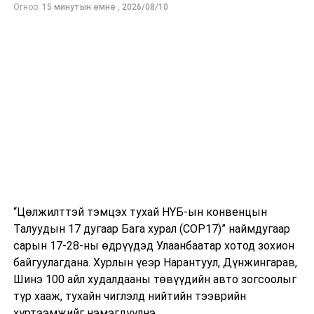
Огноо:
15 минутын өмнө
,
2026/08/10
Эдгээр арга хэмжээнээс тэтгэвэрт гарсан багш нар
болон багш бэлтгэх их, дээд сургуулийн дөрөвдүгээр
ангийн оюутныг дадлагажуулагч багшаар ажиллуулах
арга хэмжээг энэ хичээлийн жилээс эхлэн
хэрэгжүүлж байгааг Боловсролын сайд танилцууллаа.
2024 оны наймдугаар сарын судалгаагаар улсын
хэмжээнд цэцэрлэгийн бүлгийн 508 багш, 443 туслах
багш дутагдалтай байна.
Ерөнхий боловсролын сургуульд бага ангийн багш,
хими, физик, биологи, англи хэл, математикийн нийт
“Цөлжилттэй тэмцэх тухай НҮБ-ын конвенцын
4292 багш хэрэгтэй байна.
Талуудын 17 дугаар Бага хурал (COP17)” наймдугаар
сарын 17-28-ны өдрүүдэд Улаанбаатар хотод зохион
УНШСАН:
3349
байгуулагдана. Хурлын үеэр Нарантуул, Дүнжингарав,
ДАРААХ МЭДЭЭ
Шинэ 100 айл худалдааны төвүүдийн авто зогсоолыг
ЗГ: Хяналтын камерыг нэгдсэн сүлжээнд холбоно
түр хааж, тухайн чиглэлд нийтийн тээврийн
хүртээмжийг нэмэгдүүлнэ.
ӨМНӨХ МЭДЭЭ