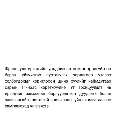
сургуулиуд дээр ажиллахгүй.
Их, дээд сургуулийн хичээл
2026 оны 9 дүгээр сарын 1-нээс цахимаар
эхэлнэ.
2026 оны 9 дүгээр сарын 14-нөөс танхимаар
үргэлжилнэ.
Оюутны дотуур байр
Франц улс иргэдийн урьдчилсан зөвшөөрөлгүйгээр
2026 оны 9 дүгээр сарын 13-наас оюутнуудыг
бараа, үйлчилгээ сурталчлах зорилгоор утсаар
дотуур байранд оруулж эхэлнэ.
холбогдохыг хориглосон шинэ хуулийг наймдугаар
Сургууль, цэцэрлэгийн үйл ажиллагааны
сарын 11-нээс хэрэгжүүлнэ. Уг зохицуулалт нь
зохицуулалт
иргэдийг залхаасан борлуулалтын дуудлага болон
залилангийн шинжтэй арилжааны үйл ажиллагаанаас
2026 оны 8 дугаар сарын 17–28-ны өдрүүдэд
хамгаалахад чиглэжээ.
нийслэлийн бүх сургууль, цэцэрлэгт ажлын