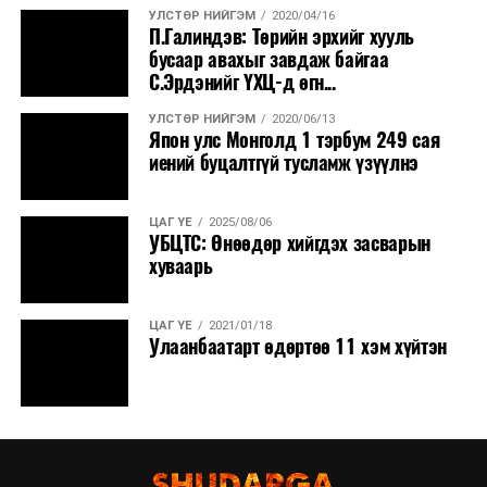
УЛСТӨР НИЙГЭМ
2020/04/16
П.Галиндэв: Төрийн эрхийг хууль
бусаар авахыг завдаж байгаа
С.Эрдэнийг ҮХЦ-д өгн...
УЛСТӨР НИЙГЭМ
2020/06/13
Япон улс Монголд 1 тэрбум 249 сая
иений буцалтгүй тусламж үзүүлнэ
ЦАГ ҮЕ
2025/08/06
УБЦТС: Өнөөдөр хийгдэх засварын
хуваарь
ЦАГ ҮЕ
2021/01/18
Улаанбаатарт өдөртөө 11 хэм хүйтэн