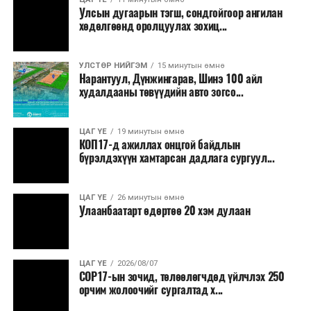
Улсын дугаарын тэгш, сондгойгоор ангилан
Хуулийг зөрчиж дуудлага хийсэн хувь хүнийг нэг
хөдөлгөөнд оролцуулах зохиц...
дуудлага тутамд 75 мянга хүртэлх евро, аж ахуйн
нэгжийг 375 мянга хүртэлх еврогоор торгох
УЛСТӨР НИЙГЭМ
15 минутын өмнө
боломжтой. Харин хэрэглэгч өөрөө зөвшөөрсөн,
Нарантуул, Дүнжингарав, Шинэ 100 айл
эсвэл тухайн компанитай өмнө нь гэрээний
худалдааны төвүүдийн авто зогсо...
харилцаатай бөгөөд шинэ үйлчилгээ санал болгож
буй тохиолдолд хориг үйлчлэхгүй. Иргэд
ЦАГ ҮЕ
19 минутын өмнө
зөвшөөрөлгүй дуудлагын талаар төрийн цахим
КОП17-д ажиллах онцгой байдлын
хуудсаар мэдээлэх боломжтой.
бүрэлдэхүүн хамтарсан дадлага сургуул...
Шинэ хууль Францын зах зээлд үйлчилдэг гадаадын
ЦАГ ҮЕ
26 минутын өмнө
дуудлагын төвүүдэд нөлөөлөхөөр байна. Тухайлбал,
Улаанбаатарт өдөртөө 20 хэм дулаан
Мароккогийн дуудлагын төвүүдийн орлогын 80 гаруй
хувь Францын зах зээлээс бүрддэг бөгөөд тус улсын
40–50 мянган ажлын байр эрсдэлд орж болзошгүйг
ЦАГ ҮЕ
2026/08/07
Мароккогийн хөдөлмөр эрхлэлтийн сайд мэдэгджээ.
COP17-ын зочид, төлөөлөгчдөд үйлчлэх 250
орчим жолоочийг сургалтад х...