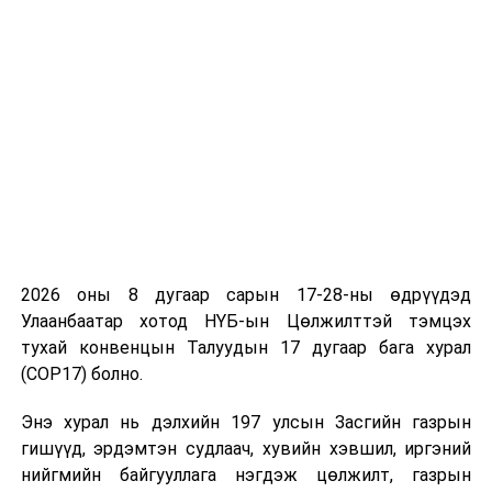
2026 оны 8 дугаар сарын 17-28-ны өдрүүдэд
Улаанбаатар хотод НҮБ-ын Цөлжилттэй тэмцэх
тухай конвенцын Талуудын 17 дугаар бага хурал
(COP17) болно.
Энэ хурал нь дэлхийн 197 улсын Засгийн газрын
гишүүд, эрдэмтэн судлаач, хувийн хэвшил, иргэний
нийгмийн байгууллага нэгдэж цөлжилт, газрын