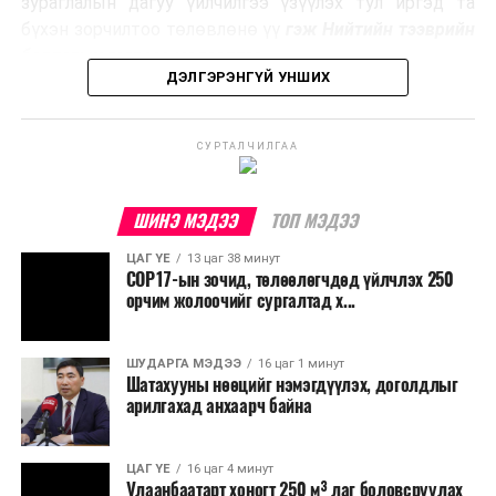
зураглалын дагуу үйлчилгээ үзүүлэх тул иргэд та
эзлэхүүнийг бууруулахын зэрэгцээ эрчим хүч
бүхэн зорчилтоо төлөвлөнө үү
гэж Нийтийн тээврийн
үйлдвэрлэх, нөөцийг дахин ашиглах чиглэлээр олон
бодлогын газраас мэдээллээ.
улсад өргөн ашиглаж байна.
ДЭЛГЭРЭНГҮЙ УНШИХ
СУРТАЛЧИЛГАА
ШИНЭ МЭДЭЭ
ТОП МЭДЭЭ
ЦАГ ҮЕ
13 цаг 38 минут
COP17-ын зочид, төлөөлөгчдөд үйлчлэх 250
орчим жолоочийг сургалтад х...
ШУДАРГА МЭДЭЭ
16 цаг 1 минут
Шатахууны нөөцийг нэмэгдүүлэх, доголдлыг
арилгахад анхаарч байна
ЦАГ ҮЕ
16 цаг 4 минут
Улаанбаатарт хоногт 250 м³ лаг боловсруулах