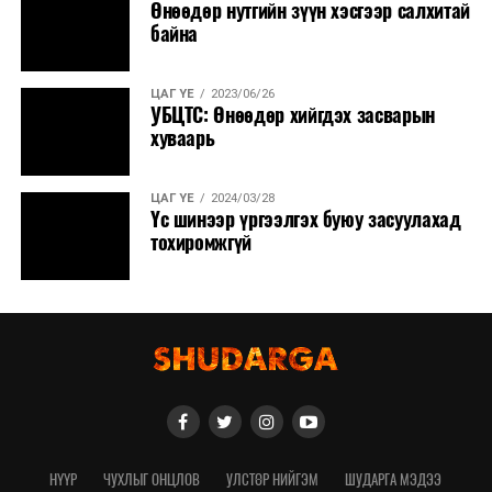
Өнөөдөр нутгийн зүүн хэсгээр салхитай
байна
ЦАГ ҮЕ
2023/06/26
УБЦТС: Өнөөдөр хийгдэх засварын
хуваарь
ЦАГ ҮЕ
2024/03/28
Үс шинээр үргээлгэх буюу засуулахад
тохиромжгүй
НҮҮР
ЧУХЛЫГ ОНЦЛОВ
УЛСТӨР НИЙГЭМ
ШУДАРГА МЭДЭЭ