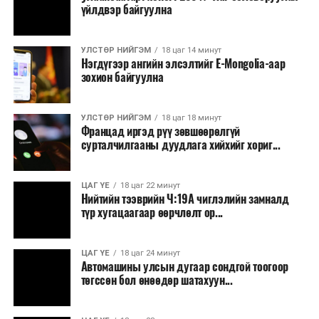
үйлдвэр байгуулна
УЛСТӨР НИЙГЭМ
18 цаг 14 минут
Нэгдүгээр ангийн элсэлтийг E-Mongolia-аар
зохион байгуулна
УЛСТӨР НИЙГЭМ
18 цаг 18 минут
Францад иргэд рүү зөвшөөрөлгүй
сурталчилгааны дуудлага хийхийг хориг...
ЦАГ ҮЕ
18 цаг 22 минут
Нийтийн тээврийн Ч:19А чиглэлийн замналд
түр хугацаагаар өөрчлөлт ор...
ЦАГ ҮЕ
18 цаг 24 минут
Автомашины улсын дугаар сондгой тоогоор
төгссөн бол өнөөдөр шатахуун...