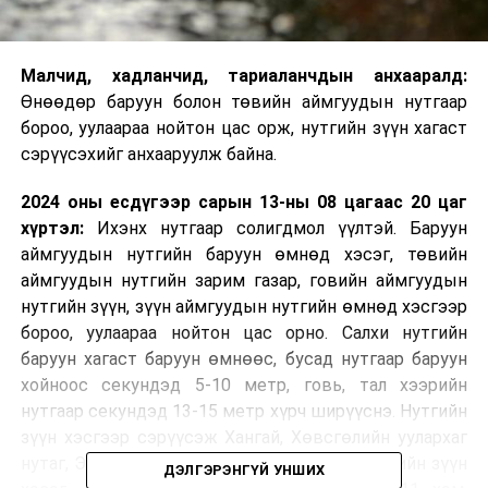
Малчид, хадланчид, тариаланчдын анхааралд:
Өнөөдөр баруун болон төвийн аймгуудын нутгаар
бороо, уулаараа нойтон цас орж, нутгийн зүүн хагаст
сэрүүсэхийг анхааруулж байна.
2024 оны есдүгээр сарын 13-ны 08 цагаас 20 цаг
хүртэл:
Ихэнх нутгаар солигдмол үүлтэй. Баруун
аймгуудын нутгийн баруун өмнөд хэсэг, төвийн
аймгуудын нутгийн зарим газар, говийн аймгуудын
нутгийн зүүн, зүүн аймгуудын нутгийн өмнөд хэсгээр
бороо, уулаараа нойтон цас орно. Салхи нутгийн
баруун хагаст баруун өмнөөс, бусад нутгаар баруун
хойноос секундэд 5-10 метр, говь, тал хээрийн
нутгаар секундэд 13-15 метр хүрч ширүүснэ. Нутгийн
зүүн хэсгээр сэрүүсэж Хангай, Хөвсгөлийн уулархаг
нутаг, Эг, Үүр голын хөндий, говийн бүс нутгийн зүүн
ДЭЛГЭРЭНГҮЙ УНШИХ