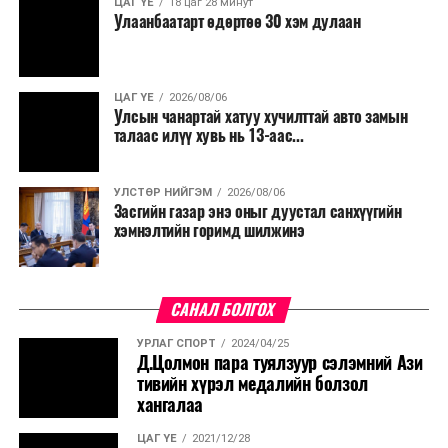
ЦАГ ҮЕ
18 цаг 28 минут
Улаанбаатарт өдөртөө 30 хэм дулаан
ЦАГ ҮЕ
2026/08/06
Улсын чанартай хатуу хучилттай авто замын
талаас илүү хувь нь 13-аас...
УЛСТӨР НИЙГЭМ
2026/08/06
Засгийн газар энэ оныг дуустал санхүүгийн
хэмнэлтийн горимд шилжинэ
САНАЛ БОЛГОХ
УРЛАГ СПОРТ
2024/04/25
Д.Цолмон пара туялзуур сэлэмний Ази
тивийн хүрэл медалийн болзол
хангалаа
ЦАГ ҮЕ
2021/12/28