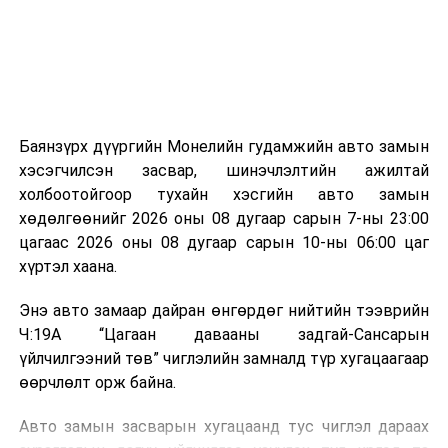
зориулалттай. Лагийг өндөр температурт шатааснаар
эзлэхүүн нь 90 хүртэл хувиар буурч, бактери, вирус
болон бусад өвчин үүсгэгч бичил биетнийг устгах
боломжтой.
Түүнчлэн шаталтын явцад үүсэх дулааныг цахилгаан
болон дулааны эрчим хүч үйлдвэрлэхэд ашиглаж
Баянзүрх дүүргийн Монелийн гудамжийн авто замын
болдог. Зарим технологийн хувьд шаталтын дараа
хэсэгчилсэн засвар, шинэчлэлтийн ажилтай
үлдэх үнснээс фосфор зэрэг ашигт эрдсийг сэргээн
холбоотойгоор тухайн хэсгийн авто замын
авах боломжтой аж.
хөдөлгөөнийг 2026 оны 08 дугаар сарын 7-ны 23:00
цагаас 2026 оны 08 дугаар сарын 10-ны 06:00 цаг
Япон, Герман, Швейцар, Нидерланд, Өмнөд Солонгос
хүртэл хаана.
зэрэг улс лаг хатаах, шатаах технологийг ашиглаж
байна. Тухайлбал, Германд лаг шатаах үйлдвэрээс
Энэ авто замаар дайран өнгөрдөг нийтийн тээврийн
гарсан үнснээс фосфор сэргээн авах технологи
Ч:19А “Цагаан давааны задгай-Сансарын
ашигладаг бол Нидерландад төвлөрсөн лаг
үйлчилгээний төв” чиглэлийн замналд түр хугацаагаар
боловсруулах үйлдвэрүүдээр дулаан, цахилгаан
өөрчлөлт орж байна.
эрчим хүч үйлдвэрлэдэг.
Авто замын засварын хугацаанд тус чиглэл дараах
Ийнхүү лаг хатаах, шатаах технологийг лагийн