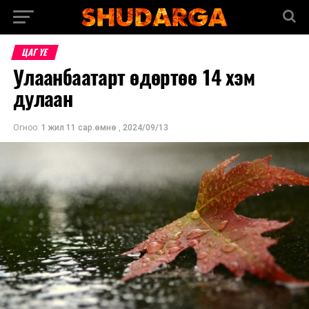
ЦАГ ҮЕ
Улаанбаатарт өдөртөө 14 хэм
дулаан
Огноо:
1 жил 11 сар.өмнө
,
2024/09/13