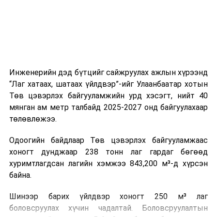
ажиллагааны чиглэлээр жолооч нарыг сургалт, арга
зүйгээр хангаж байна.
Мөн зам тээврийн осол, саатал болон бусад эрсдэл,
онцгой нөхцөл үүссэн үед авах арга хэмжээ, ачаалал
ихтэй нөхцөлд тайван, зөв, шуурхай шийдвэр гаргах,
Инженерийн дэд бүтцийг сайжруулах ажлын хүрээнд
өдөр тутмын ажлын бэлэн байдлыг хангах зэрэг
“Лаг хатаах, шатаах үйлдвэр”-ийг Улаанбаатар хотын
практик ур чадварыг сургалтын хөтөлбөрт тусгажээ.
Төв цэвэрлэх байгууламжийн урд хэсэгт, нийт 40
мянган ам метр талбайд 2025-2027 онд байгуулахаар
Сургалтыг танилцуулах лекц, асуулт-хариулт,
төлөвлөжээ.
жишээнд суурилсан сургалт, багаар ажиллах дасгал,
маршрут болон тээвэрлэлтийн урсгалын зураглалтай
Одоогийн байдлаар Төв цэвэрлэх байгууламжаас
танилцах, онцгой нөхцөлд ажиллах дадлага зэрэг
хоногт дунджаар 238 тонн лаг гардаг бөгөөд
онол, практик хосолсон хэлбэрээр зохион байгуулж
хуримтлагдсан лагийн хэмжээ 843,200 м³-д хүрсэн
байна.
байна.
Сургалтын үеэр COP17 олон улсын бага хурлыг
Шинээр барих үйлдвэр хоногт 250 м³ лаг
зохион байгуулах Үндэсний хорооны Ажлын алба,
боловсруулах хүчин чадалтай. Боловсруулалтын
Нийслэлийн тээврийн газар, Автотээврийн үндэсний