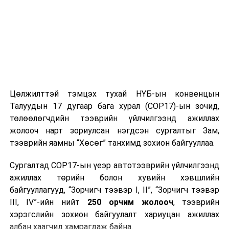
зэргийн бороо орно. Салхи зүүн өмнөөс
секундэд 5-10 метр. Өдөртөө 10-12 хэм
дулаан байна.
2024 оны есдүгээр сарын 14-нөөс 2024 оны
есдүгээр сарын 18-ныг
хүртэлх цаг агаарын урьдчилсан төлөв
Цөлжилттэй тэмцэх тухай НҮБ-ын конвенцын
14-нд баруун аймгуудын ихэнх нутаг, төвийн
Талуудын 17 дугаар бага хурал (COP17)-ын зочид,
аймгуудын нутгийн хойд хэсгээр, 15-нд баруун
төлөөлөгчдийн тээврийн үйлчилгээнд ажиллах
аймгуудын нутгийн зарим газар, төвийн аймгуудын
жолооч нарт зориулсан нэгдсэн сургалтыг Зам,
ихэнх нутаг, зүүн аймгуудын нутгийн хойд хэсгээр,
тээврийн яамны “Хөсөг” танхимд зохион байгууллаа.
16-нд зүүн аймгуудын нутгийн хойд хэсгээр, 17-нд
нутгийн хойд хэсгээр бороо, уулархаг нутгаараа
Сургалтад COP17-ын үеэр автотээврийн үйлчилгээнд
нойтон цас орно. Салхи 14-нд Алтайн салбар уулсаар,
ажиллах төрийн болон хувийн хэвшлийн
15, 17-нд нутгийн зарим газраар, 16-нд тал хээрийн
байгууллагууд, “Зорчигч тээвэр I, II”, “Зорчигч тээвэр
нутгаар секундэд 15-17 метр хүрч ширүүснэ. Алтай,
III, IV”-ийн нийт
250 орчим жолооч
, тээврийн
Хангай, Хөвсгөлийн уулархаг нутаг, Завхан голын эх,
хэрэгслийн зохион байгуулалт хариуцан ажиллах
Хүрэнбэлчир орчим, Идэр, Тэс, Байдраг голын
албан хаагчид хамрагдаж байна.