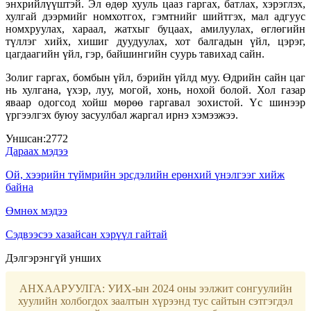
энхрийлүүштэй. Эл өдөр хууль цааз гаргах, батлах, хэрэглэх,
хулгай дээрмийг номхотгох, гэмтнийг шийтгэх, мал адгуус
номхруулах, хараал, жатхыг буцаах, амилуулах, өглөгийн
түллэг хийх, хишиг дуудуулах, хот балгадын үйл, цэрэг,
цагдаагийн үйл, гэр, байшингийн суурь тавихад сайн.
Золиг гаргах, бомбын үйл, бэрийн үйлд муу. Өдрийн сайн цаг
нь хулгана, үхэр, луу, могой, хонь, нохой болой. Хол газар
яваар одогсод хойш мөрөө гаргавал зохистой. Үс шинээр
үргээлгэх буюу засуулбал жаргал ирнэ хэмээжээ.
Уншсан:
2772
Дараах мэдээ
Ой, хээрийн түймрийн эрсдэлийн ерөнхий үнэлгээг хийж
байна
Өмнөх мэдээ
Сэдвээсээ хазайсан хэрүүл гайтай
Дэлгэрэнгүй унших
АНХААРУУЛГА: УИХ-ын 2024 оны ээлжит сонгуулийн
хуулийн холбогдох заалтын хүрээнд тус сайтын сэтгэгдэл