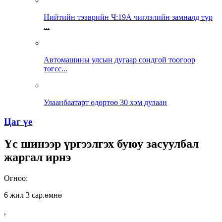
Нийтийн тээврийн Ч:19А чиглэлийн замналд түр
...
Автомашины улсын дугаар сондгой тоогоор
төгсс...
Улаанбаатарт өдөртөө 30 хэм дулаан
Цаг үе
Үс шинээр үргээлгэх буюу засуулбал
жаргал ирнэ
Огноо:
6 жил 3 сар.өмнө
,