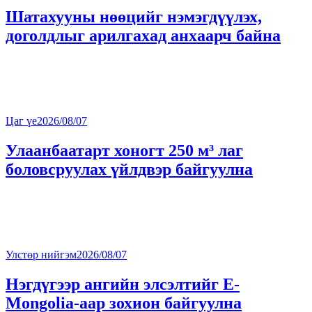
Шатахууны нөөцийг нэмэгдүүлэх,
доголдлыг арилгахад анхаарч байна
Цаг үе
2026/08/07
Улаанбаатарт хоногт 250 м³ лаг
боловсруулах үйлдвэр байгуулна
Улстөр нийгэм
2026/08/07
Нэгдүгээр ангийн элсэлтийг E-
Mongolia-аар зохион байгуулна