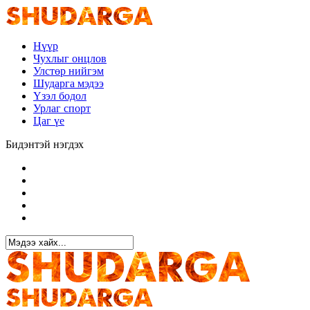
Нүүр
Чухлыг онцлов
Улстөр нийгэм
Шударга мэдээ
Үзэл бодол
Урлаг спорт
Цаг үе
Бидэнтэй нэгдэх