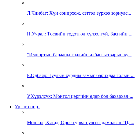
Л.Чинбат: Хүн сонирхож, сэтгэл зүрхээ зориулс...
Н.Учрал: Төсвийн тодотгол хүлээлгүй, Засгийн ...
“Импортын барааны гаалийн албан татварын ху...
Б.Одбаяр: Туулын хурдны замыг барихдаа голын ...
У.Хүрэлсүх: Монгол цэргийн өдөр бол бахархал-...
Урлаг спорт
Монгол, Хятад, Орос гурван улсыг дамнасан "Ца...