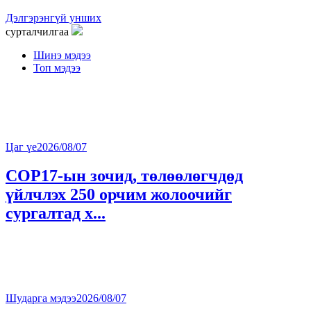
Дэлгэрэнгүй унших
сурталчилгаа
Шинэ мэдээ
Топ мэдээ
Цаг үе
2026/08/07
COP17-ын зочид, төлөөлөгчдөд
үйлчлэх 250 орчим жолоочийг
сургалтад х...
Шударга мэдээ
2026/08/07