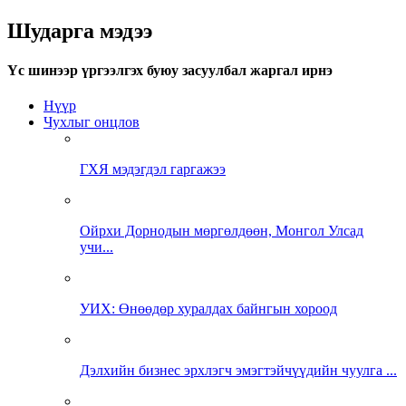
Шударга мэдээ
Үс шинээр үргээлгэх буюу засуулбал жаргал ирнэ
Нүүр
Чухлыг онцлов
ГХЯ мэдэгдэл гаргажээ
Ойрхи Дорнодын мөргөлдөөн, Монгол Улсад
учи...
УИХ: Өнөөдөр хуралдах байнгын хороод
Дэлхийн бизнес эрхлэгч эмэгтэйчүүдийн чуулга ...