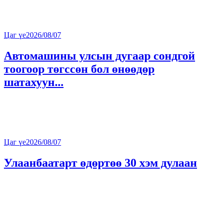
Цаг үе
2026/08/07
Автомашины улсын дугаар сондгой
тоогоор төгссөн бол өнөөдөр
шатахуун...
Цаг үе
2026/08/07
Улаанбаатарт өдөртөө 30 хэм дулаан