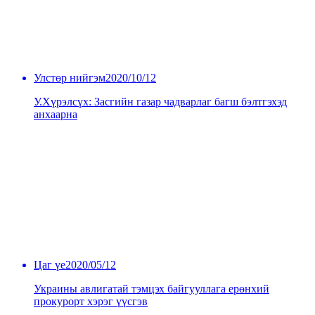
Улстөр нийгэм
2020/10/12
У.Хүрэлсүх: Засгийн газар чадварлаг багш бэлтгэхэд
анхаарна
Цаг үе
2020/05/12
Украины авлигатай тэмцэх байгууллага ерөнхий
прокурорт хэрэг үүсгэв