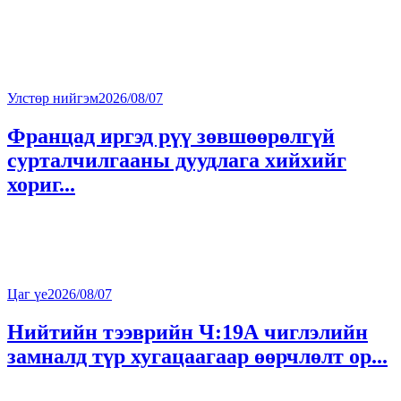
Улстөр нийгэм
2026/08/07
Францад иргэд рүү зөвшөөрөлгүй
сурталчилгааны дуудлага хийхийг
хориг...
Цаг үе
2026/08/07
Нийтийн тээврийн Ч:19А чиглэлийн
замналд түр хугацаагаар өөрчлөлт ор...