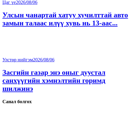
Цаг үе
2026/08/06
Улсын чанартай хатуу хучилттай авто
замын талаас илүү хувь нь 13-аас...
Улстөр нийгэм
2026/08/06
Засгийн газар энэ оныг дуустал
санхүүгийн хэмнэлтийн горимд
шилжинэ
Санал болгох