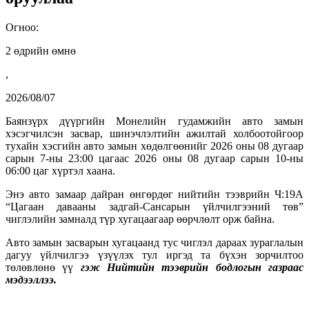
Огноо:
2 өдрийн өмнө
,
2026/08/07
Баянзүрх дүүргийн Монелийн гудамжийн авто замын
хэсэгчилсэн засвар, шинэчлэлтийн ажилтай холбоотойгоор
тухайн хэсгийн авто замын хөдөлгөөнийг 2026 оны 08 дугаар
сарын 7-ны 23:00 цагаас 2026 оны 08 дугаар сарын 10-ны
06:00 цаг хүртэл хаана.
Энэ авто замаар дайран өнгөрдөг нийтийн тээврийн Ч:19А
“Цагаан давааны задгай-Сансарын үйлчилгээний төв”
чиглэлийн замналд түр хугацаагаар өөрчлөлт орж байна.
Авто замын засварын хугацаанд тус чиглэл дараах зураглалын
дагуу үйлчилгээ үзүүлэх тул иргэд та бүхэн зорчилтоо
төлөвлөнө үү
гэж Нийтийн тээврийн бодлогын газраас
мэдээллээ.