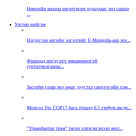
Нөөцийн махны өргөтгөсөн худалдааг энэ сарын
...
Улстөр нийгэм
Нэгдүгээр ангийн элсэлтийг E-Mongolia-аар зох...
Францад иргэд рүү зөвшөөрөлгүй
сурталчилгааны...
Засгийн газар энэ оныг дуустал санхүүгийн хэм...
Монгол Улс COP17 бага хуралд 6.5 тэрбум ам.до...
“Улаанбаатар трам” төсөл хэрэгжсэнээр жил...