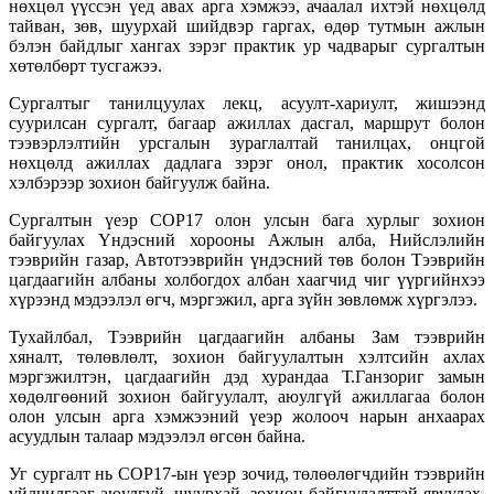
нөхцөл үүссэн үед авах арга хэмжээ, ачаалал ихтэй нөхцөлд
тайван, зөв, шуурхай шийдвэр гаргах, өдөр тутмын ажлын
бэлэн байдлыг хангах зэрэг практик ур чадварыг сургалтын
хөтөлбөрт тусгажээ.
Сургалтыг танилцуулах лекц, асуулт-хариулт, жишээнд
суурилсан сургалт, багаар ажиллах дасгал, маршрут болон
тээвэрлэлтийн урсгалын зураглалтай танилцах, онцгой
нөхцөлд ажиллах дадлага зэрэг онол, практик хосолсон
хэлбэрээр зохион байгуулж байна.
Сургалтын үеэр COP17 олон улсын бага хурлыг зохион
байгуулах Үндэсний хорооны Ажлын алба, Нийслэлийн
тээврийн газар, Автотээврийн үндэсний төв болон Тээврийн
цагдаагийн албаны холбогдох албан хаагчид чиг үүргийнхээ
хүрээнд мэдээлэл өгч, мэргэжил, арга зүйн зөвлөмж хүргэлээ.
Тухайлбал, Тээврийн цагдаагийн албаны Зам тээврийн
хяналт, төлөвлөлт, зохион байгуулалтын хэлтсийн ахлах
мэргэжилтэн, цагдаагийн дэд хурандаа Т.Ганзориг замын
хөдөлгөөний зохион байгуулалт, аюулгүй ажиллагаа болон
олон улсын арга хэмжээний үеэр жолооч нарын анхаарах
асуудлын талаар мэдээлэл өгсөн байна.
Уг сургалт нь COP17-ын үеэр зочид, төлөөлөгчдийн тээврийн
үйлчилгээг аюулгүй, шуурхай, зохион байгуулалттай явуулах,