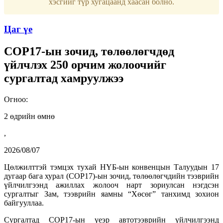
хэсгийг түр хугацаанд хаасан болно.
Цаг үе
COP17-ын зочид, төлөөлөгчдөд
үйлчлэх 250 орчим жолоочийг
сургалтад хамруулжээ
Огноо:
2 өдрийн өмнө
,
2026/08/07
Цөлжилттэй тэмцэх тухай НҮБ-ын конвенцын Талуудын 17
дугаар бага хурал (COP17)-ын зочид, төлөөлөгчдийн тээврийн
үйлчилгээнд ажиллах жолооч нарт зориулсан нэгдсэн
сургалтыг Зам, тээврийн яамны “Хөсөг” танхимд зохион
байгууллаа.
Сургалтад COP17-ын үеэр автотээврийн үйлчилгээнд