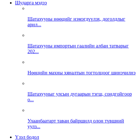
Шударга мэдээ
Шатахууны нөөцийг нэмэгдүүлэх, доголдлыг
арил...
Шатахууны импортын гаалийн албан татварыг
202...
Нөөцийн махны хяналтын тогтолцоог шинэчилнэ
Шатахууныг улсын дугаарын тэгш, сондгойгоор
о...
Улаанбаатарт таван байршилд олон түвшний
уулз...
Үзэл бодол