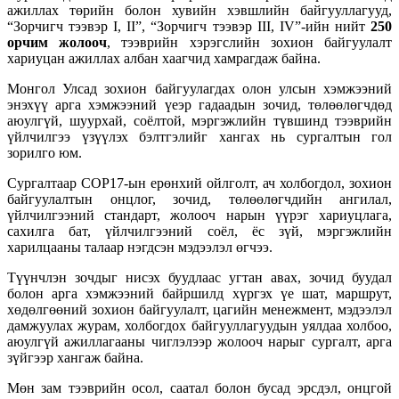
ажиллах төрийн болон хувийн хэвшлийн байгууллагууд,
“Зорчигч тээвэр I, II”, “Зорчигч тээвэр III, IV”-ийн нийт
250
орчим жолооч
, тээврийн хэрэгслийн зохион байгуулалт
хариуцан ажиллах албан хаагчид хамрагдаж байна.
Монгол Улсад зохион байгуулагдах олон улсын хэмжээний
энэхүү арга хэмжээний үеэр гадаадын зочид, төлөөлөгчдөд
аюулгүй, шуурхай, соёлтой, мэргэжлийн түвшинд тээврийн
үйлчилгээ үзүүлэх бэлтгэлийг хангах нь сургалтын гол
зорилго юм.
Сургалтаар COP17-ын ерөнхий ойлголт, ач холбогдол, зохион
байгуулалтын онцлог, зочид, төлөөлөгчдийн ангилал,
үйлчилгээний стандарт, жолооч нарын үүрэг хариуцлага,
сахилга бат, үйлчилгээний соёл, ёс зүй, мэргэжлийн
харилцааны талаар нэгдсэн мэдээлэл өгчээ.
Түүнчлэн зочдыг нисэх буудлаас угтан авах, зочид буудал
болон арга хэмжээний байршилд хүргэх үе шат, маршрут,
хөдөлгөөний зохион байгуулалт, цагийн менежмент, мэдээлэл
дамжуулах журам, холбогдох байгууллагуудын уялдаа холбоо,
аюулгүй ажиллагааны чиглэлээр жолооч нарыг сургалт, арга
зүйгээр хангаж байна.
Мөн зам тээврийн осол, саатал болон бусад эрсдэл, онцгой