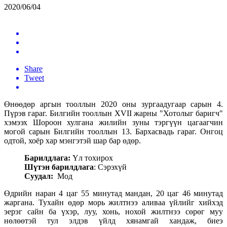
2020/06/04
Share
Tweet
Өнөөдөр аргын тооллын 2020 оны зургаадугаар сарын 4.
Пүрэв гараг. Билгийн тооллын XVII жарны "Хотолыг баригч"
хэмээх Шороон хулгана жилийн зуны тэргүүн цагаагчин
могой сарын Билгийн тооллын 13. Бархасвадь гараг. Онгоц
одтой, хоёр хар мэнгэтэй шар бар өдөр.
Барилдлага:
Үл тохирох
Шүтэн барилдлага
: Сэрэхүй
Суудал:
Мод
Өдрийн наран 4 цаг 55 минутад мандан, 20 цаг 46 минутад
жаргана. Тухайн өдөр морь жилтнээ аливаа үйлийг хийхэд
эерэг сайн ба үхэр, луу, хонь, нохой жилтнээ сөрөг муу
нөлөөтэй тул элдэв үйлд хянамгай хандаж, биеэ