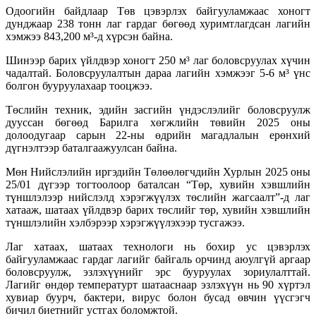
Одоогийн байдлаар Төв цэвэрлэх байгууламжаас хоногт
дунджаар 238 тонн лаг гардаг бөгөөд хуримтлагдсан лагийн
хэмжээ 843,200 м³-д хүрсэн байна.
Шинээр барих үйлдвэр хоногт 250 м³ лаг боловсруулах хүчин
чадалтай. Боловсруулалтын дараа лагийн хэмжээг 5-6 м³ үнс
болгон бууруулахаар тооцжээ.
Төслийн техник, эдийн засгийн үндэслэлийг боловсруулж
дууссан бөгөөд Барилга хөгжлийн төвийн 2025 оны
долоодугаар сарын 22-ны өдрийн магадлалын ерөнхий
дүгнэлтээр баталгаажуулсан байна.
Мөн Нийслэлийн иргэдийн Төлөөлөгчдийн Хурлын 2025 оны
25/01 дүгээр тогтоолоор баталсан “Төр, хувийн хэвшлийн
түншлэлээр нийслэлд хэрэгжүүлэх төслийн жагсаалт”-д лаг
хатааж, шатаах үйлдвэр барих төслийг төр, хувийн хэвшлийн
түншлэлийн хэлбэрээр хэрэгжүүлэхээр тусгажээ.
Лаг хатаах, шатаах технологи нь бохир ус цэвэрлэх
байгууламжаас гардаг лагийг байгаль орчинд аюулгүй аргаар
боловсруулж, эзлэхүүнийг эрс бууруулах зориулалттай.
Лагийг өндөр температурт шатааснаар эзлэхүүн нь 90 хүртэл
хувиар буурч, бактери, вирус болон бусад өвчин үүсгэгч
бичил биетнийг устгах боломжтой.