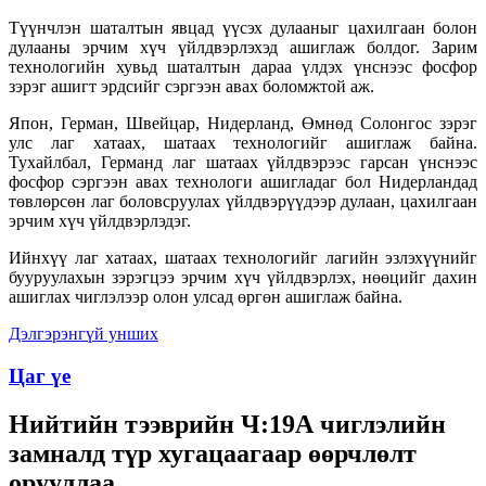
Түүнчлэн шаталтын явцад үүсэх дулааныг цахилгаан болон
дулааны эрчим хүч үйлдвэрлэхэд ашиглаж болдог. Зарим
технологийн хувьд шаталтын дараа үлдэх үнснээс фосфор
зэрэг ашигт эрдсийг сэргээн авах боломжтой аж.
Япон, Герман, Швейцар, Нидерланд, Өмнөд Солонгос зэрэг
улс лаг хатаах, шатаах технологийг ашиглаж байна.
Тухайлбал, Германд лаг шатаах үйлдвэрээс гарсан үнснээс
фосфор сэргээн авах технологи ашигладаг бол Нидерландад
төвлөрсөн лаг боловсруулах үйлдвэрүүдээр дулаан, цахилгаан
эрчим хүч үйлдвэрлэдэг.
Ийнхүү лаг хатаах, шатаах технологийг лагийн эзлэхүүнийг
бууруулахын зэрэгцээ эрчим хүч үйлдвэрлэх, нөөцийг дахин
ашиглах чиглэлээр олон улсад өргөн ашиглаж байна.
Дэлгэрэнгүй унших
Цаг үе
Нийтийн тээврийн Ч:19А чиглэлийн
замналд түр хугацаагаар өөрчлөлт
орууллаа