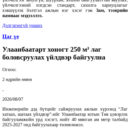
үйлчилгээний нэгдсэн стандарт, сахилга хариуцлагыг
хэвшүүлэх бэлтгэл ажлын нэг хэсэг гэж
Зам, тээврийн
яамнаас мэдээллээ.
Дэлгэрэнгүй унших
Цаг үе
Улаанбаатарт хоногт 250 м³ лаг
боловсруулах үйлдвэр байгуулна
Огноо:
2 өдрийн өмнө
,
2026/08/07
Инженерийн дэд бүтцийг сайжруулах ажлын хүрээнд “Лаг
хатаах, шатаах үйлдвэр”-ийг Улаанбаатар хотын Төв цэвэрлэх
байгууламжийн урд хэсэгт, нийт 40 мянган ам метр талбайд
2025-2027 онд байгуулахаар төлөвлөжээ.