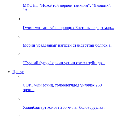
МҮОНТ "Нохойтой дөрвөн танкчин", "Яношик",
"А...
Гучин мянган гүйгч оролцох Бостоны алдарт мар...
Морин уралдааныг нэгдсэн стандарттай болгох а...
“Түүний буруу” орчин үеийн сэтгэл зүйн др...
Цаг үе
COP17-ын зочид, төлөөлөгчдөд үйлчлэх 250
орчи...
Улаанбаатарт хоногт 250 м³ лаг боловсруулах ...