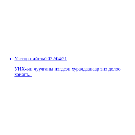
Улстөр нийгэм
2022/04/21
УИХ-ын чуулганы нэгдсэн хуралдаанаар энэ долоо
хоногт...