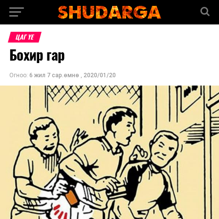
ЦАГ ҮЕ
Бохир гар
Огноо:
6 жил 7 сар.өмнө
,
2020/01/20