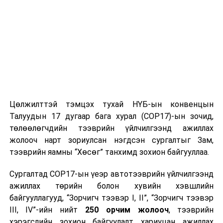
тэнгэр шиг том гэдэстэй жирэмсэн эмэгтэй,
хөгжлийн бэрхшээлтэй хүн гээд тэд хэнийг ч үл ялган
өөрийн хэрэгцээг хангадаг.
Би бүх сууж, бууж байгаа хүмүүсийн эд зүйлийг
хараад, хянаад байж чадахгүй. Зарим нь бүр чи харж
байхгүй яасын гэж орилно, зарим нь чиглэлийн цаг
доголдуулж нэг ч хүн битгий буулгаарй би бүгдийг нь
шалгана гэх ч хүн бий.
Цөлжилттэй тэмцэх тухай НҮБ-ын конвенцын
Талуудын 17 дугаар бага хурал (COP17)-ын зочид,
Мэдээж өөрийн хөдөлмөр, үр бүртээлээрээ олж
төлөөлөгчдийн тээврийн үйлчилгээнд ажиллах
авсан эд зүйлээ хэн нэгэн бохир гартанд алдчихаар
жолооч нарт зориулсан нэгдсэн сургалтыг Зам,
хэнд ч хэцүү.
тээврийн яамны “Хөсөг” танхимд зохион байгууллаа.
Бохир гартангууд минь дээ, тэдэнтэй адил
Сургалтад COP17-ын үеэр автотээврийн үйлчилгээнд
хөдөлмөрлөж үзээч...
ажиллах төрийн болон хувийн хэвшлийн
байгууллагууд, “Зорчигч тээвэр I, II”, “Зорчигч тээвэр
Хэрэв энэ төрлийн гэмт хэрэг үйлдсэн тохиолдолд
III, IV”-ийн нийт
250 орчим жолооч
, тээврийн
Эрүүгийн хуулийн 17.1
хэрэгслийн зохион байгуулалт хариуцан ажиллах