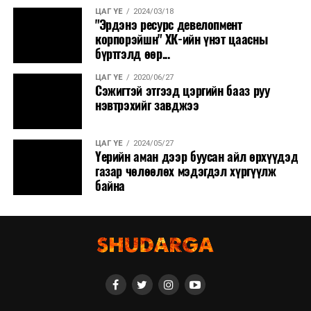
ЦАГ ҮЕ
2024/03/18
"Эрдэнэ ресурс девелопмент
корпорэйшн" ХК-ийн үнэт цаасны
бүртгэлд өөр...
ЦАГ ҮЕ
2020/06/27
Сэжигтэй этгээд цэргийн бааз руу
нэвтрэхийг завджээ
ЦАГ ҮЕ
2024/05/27
Үерийн аман дээр буусан айл өрхүүдэд
газар чөлөөлөх мэдэгдэл хүргүүлж
байна