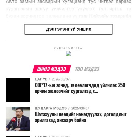
Авто замын засварын хугацаанд тус чиглэл дараах
Ийнхүү лаг хатаах, шатаах технологийг лагийн
зураглалын дагуу үйлчилгээ үзүүлэх тул иргэд та
эзлэхүүнийг бууруулахын зэрэгцээ эрчим хүч
бүхэн зорчилтоо төлөвлөнө үү
гэж Нийтийн тээврийн
үйлдвэрлэх, нөөцийг дахин ашиглах чиглэлээр олон
бодлогын газраас мэдээллээ.
улсад өргөн ашиглаж байна.
ДЭЛГЭРЭНГҮЙ УНШИХ
СУРТАЛЧИЛГАА
ШИНЭ МЭДЭЭ
ТОП МЭДЭЭ
ЦАГ ҮЕ
2026/08/07
COP17-ын зочид, төлөөлөгчдөд үйлчлэх 250
орчим жолоочийг сургалтад х...
ШУДАРГА МЭДЭЭ
2026/08/07
Шатахууны нөөцийг нэмэгдүүлэх, доголдлыг
арилгахад анхаарч байна