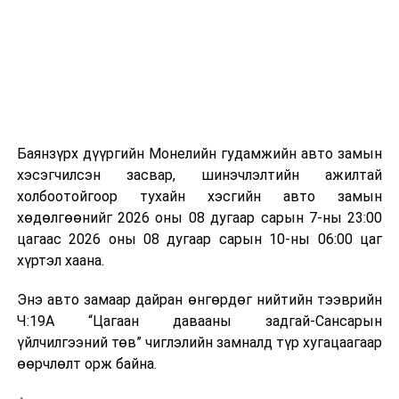
аргаар боловсруулж, эзлэхүүнийг эрс бууруулах
зориулалттай. Лагийг өндөр температурт шатааснаар
эзлэхүүн нь 90 хүртэл хувиар буурч, бактери, вирус
болон бусад өвчин үүсгэгч бичил биетнийг устгах
боломжтой.
Түүнчлэн шаталтын явцад үүсэх дулааныг цахилгаан
болон дулааны эрчим хүч үйлдвэрлэхэд ашиглаж
Баянзүрх дүүргийн Монелийн гудамжийн авто замын
болдог. Зарим технологийн хувьд шаталтын дараа
хэсэгчилсэн засвар, шинэчлэлтийн ажилтай
үлдэх үнснээс фосфор зэрэг ашигт эрдсийг сэргээн
холбоотойгоор тухайн хэсгийн авто замын
авах боломжтой аж.
хөдөлгөөнийг 2026 оны 08 дугаар сарын 7-ны 23:00
цагаас 2026 оны 08 дугаар сарын 10-ны 06:00 цаг
Япон, Герман, Швейцар, Нидерланд, Өмнөд Солонгос
хүртэл хаана.
зэрэг улс лаг хатаах, шатаах технологийг ашиглаж
байна. Тухайлбал, Германд лаг шатаах үйлдвэрээс
Энэ авто замаар дайран өнгөрдөг нийтийн тээврийн
гарсан үнснээс фосфор сэргээн авах технологи
Ч:19А “Цагаан давааны задгай-Сансарын
ашигладаг бол Нидерландад төвлөрсөн лаг
үйлчилгээний төв” чиглэлийн замналд түр хугацаагаар
боловсруулах үйлдвэрүүдээр дулаан, цахилгаан
өөрчлөлт орж байна.
эрчим хүч үйлдвэрлэдэг.