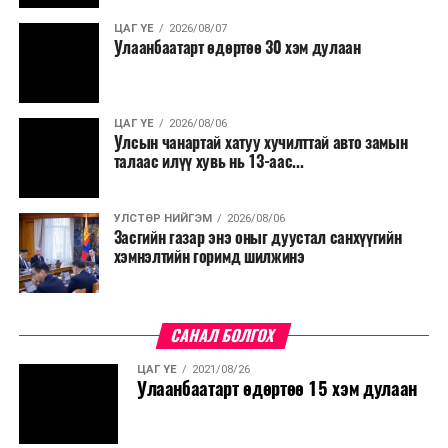
ЦАГ ҮЕ
2026/08/07
Улаанбаатарт өдөртөө 30 хэм дулаан
ЦАГ ҮЕ
2026/08/06
Улсын чанартай хатуу хучилттай авто замын
талаас илүү хувь нь 13-аас...
УЛСТӨР НИЙГЭМ
2026/08/06
Засгийн газар энэ оныг дуустал санхүүгийн
хэмнэлтийн горимд шилжинэ
САНАЛ БОЛГОХ
ЦАГ ҮЕ
2021/08/26
Улаанбаатарт өдөртөө 15 хэм дулаан