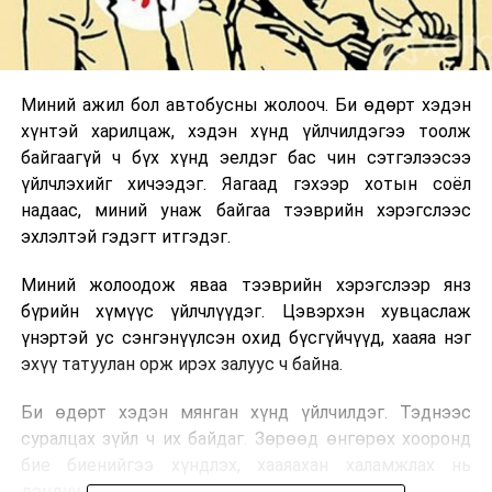
Миний ажил бол автобусны жолооч. Би өдөрт хэдэн
хүнтэй харилцаж, хэдэн хүнд үйлчилдэгээ тоолж
байгаагүй ч бүх хүнд эелдэг бас чин сэтгэлээсээ
үйлчлэхийг хичээдэг. Яагаад гэхээр хотын соёл
надаас, миний унаж байгаа тээврийн хэрэгслээс
эхлэлтэй гэдэгт итгэдэг.
Миний жолоодож яваа тээврийн хэрэгслээр янз
бүрийн хүмүүс үйлчлүүдэг. Цэвэрхэн хувцаслаж
үнэртэй ус сэнгэнүүлсэн охид бүсгүйчүүд, хааяа нэг
эхүү татуулан орж ирэх залуус ч байна.
Би өдөрт хэдэн мянган хүнд үйлчилдэг. Тэднээс
суралцах зүйл ч их байдаг. Зөрөөд өнгөрөх хооронд
бие биенийгээ хүндлэх, хааяахан халамжлах нь
дэндүү бахархмаар.