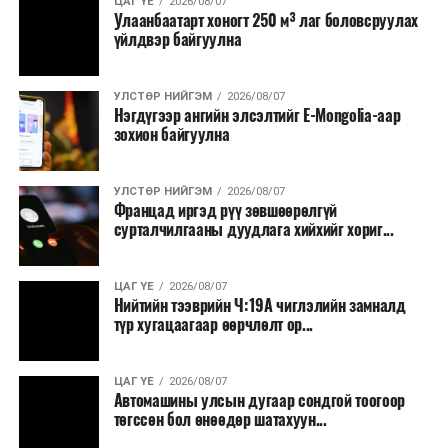
ЦАГ ҮЕ
2026/08/07
Улаанбаатарт хоногт 250 м³ лаг боловсруулах
үйлдвэр байгуулна
УЛСТӨР НИЙГЭМ
2026/08/07
Нэгдүгээр ангийн элсэлтийг E-Mongolia-аар
зохион байгуулна
УЛСТӨР НИЙГЭМ
2026/08/07
Францад иргэд рүү зөвшөөрөлгүй
сурталчилгааны дуудлага хийхийг хориг...
ЦАГ ҮЕ
2026/08/07
Нийтийн тээврийн Ч:19А чиглэлийн замналд
түр хугацаагаар өөрчлөлт ор...
ЦАГ ҮЕ
2026/08/07
Автомашины улсын дугаар сондгой тоогоор
төгссөн бол өнөөдөр шатахуун...