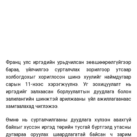
2026 оны 9 дүгээр сарын 1-нээс цахимаар
эхэлнэ.
2026 оны 9 дүгээр сарын 14-нөөс танхимаар
үргэлжилнэ.
Оюутны дотуур байр
Франц улс иргэдийн урьдчилсан зөвшөөрөлгүйгээр
2026 оны 9 дүгээр сарын 13-наас оюутнуудыг
бараа, үйлчилгээ сурталчлах зорилгоор утсаар
дотуур байранд оруулж эхэлнэ.
холбогдохыг хориглосон шинэ хуулийг наймдугаар
Сургууль, цэцэрлэгийн үйл ажиллагааны
сарын 11-нээс хэрэгжүүлнэ. Уг зохицуулалт нь
зохицуулалт
иргэдийг залхаасан борлуулалтын дуудлага болон
залилангийн шинжтэй арилжааны үйл ажиллагаанаас
2026 оны 8 дугаар сарын 17–28-ны өдрүүдэд
хамгаалахад чиглэжээ.
нийслэлийн бүх сургууль, цэцэрлэгт ажлын
Өмнө нь сурталчилгааны дуудлага хүлээн авахгүй
байранд элсэлт, бүртгэл болон бусад аливаа
байхыг хүссэн иргэд төрийн тусгай бүртгэлд утасны
арга хэмжээ зохион байгуулахгүй болно.
дугаараа оруулах шаардлагатай байсан ч зарим