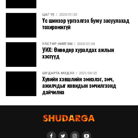
ЦАГ ҮЕ
2023/01/20
Үс шинээр үргээлгэх буюу засуулахад
тохиромжгүй
УЛСТӨР НИЙГЭМ
2024/01/04
УИХ: Өнөөдөр хуралдах ажлын
хэсгүүд
ШУДАРГА МЭДЭЭ
2021/04/20
Хувийн хэвшлийн эмнэлэг, эмч,
ажилчдыг ковидын эмчилгээнд
дайчилна