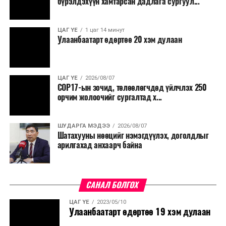
бүрэлдэхүүн хамтарсан дадлага сургуул...
ЦАГ ҮЕ
1 цаг 14 минут
Улаанбаатарт өдөртөө 20 хэм дулаан
ЦАГ ҮЕ
2026/08/07
COP17-ын зочид, төлөөлөгчдөд үйлчлэх 250
орчим жолоочийг сургалтад х...
ШУДАРГА МЭДЭЭ
2026/08/07
Шатахууны нөөцийг нэмэгдүүлэх, доголдлыг
арилгахад анхаарч байна
САНАЛ БОЛГОХ
ЦАГ ҮЕ
2023/05/10
Улаанбаатарт өдөртөө 19 хэм дулаан