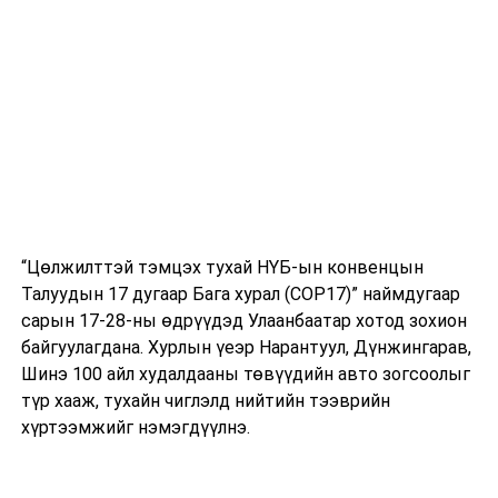
хорооны ажлын дэд хэсгийн хуралдаан 10.00
цагаас 334 тоот өрөөнд;
- Аймаг, нийслэл, сум, дүүргийн иргэдийн
Төлөөлөгчдийн хурлын сонгуулийн тухай
хуулийн төсөл болон хамт өргөн мэдүүлсэн
Аймаг, нийслэл, сум, дүүргийн иргэдийн
Төлөөлөгчдийн хурлын сонгуулийн тухай
хуулийг дагаж мөрдөх журмын тухай хуулийн
төслийг нэгдсэн хуралдаанаар хэлэлцүүлэх
“Цөлжилттэй тэмцэх тухай НҮБ-ын конвенцын
бэлтгэл хангах, санал, дүгнэлтийн төсөл
Талуудын 17 дугаар Бага хурал (COP17)” наймдугаар
боловсруулах үүрэг бүхий Төрийн байгуулалтын
сарын 17-28-ны өдрүүдэд Улаанбаатар хотод зохион
байнгын хорооны ажлын хэсгийн хуралдаан
байгуулагдана. Хурлын үеэр Нарантуул, Дүнжингарав,
14.00 цагаас “В” танхимд;
Шинэ 100 айл худалдааны төвүүдийн авто зогсоолыг
түр хааж, тухайн чиглэлд нийтийн тээврийн
- Оюуны өмчийг эдийн засгийн эргэлтэд
хүртээмжийг нэмэгдүүлнэ.
оруулах тухай хуулийн төсөл болон хамт өргөн
мэдүүлсэн хуулийн төслүүдийг нэгдсэн
хуралдаанаар хэлэлцүүлэх бэлтгэл хангах, санал,