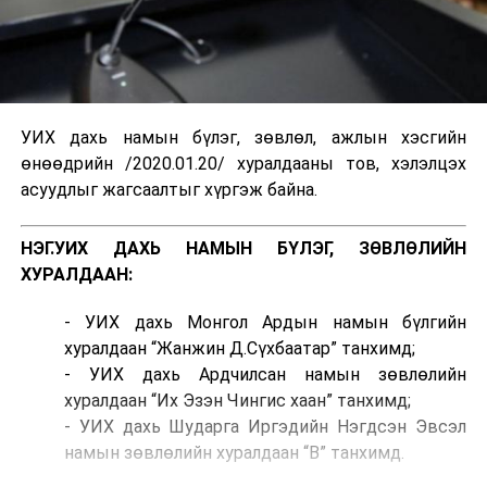
УИХ дахь намын бүлэг, зөвлөл, ажлын хэсгийн
өнөөдрийн /2020.01.20/ хуралдааны тов, хэлэлцэх
асуудлыг жагсаалтыг хүргэж байна.
НЭГ.УИХ ДАХЬ НАМЫН БҮЛЭГ, ЗӨВЛӨЛИЙН
ХУРАЛДААН:
- УИХ дахь Монгол Ардын намын бүлгийн
хуралдаан “Жанжин Д.Сүхбаатар” танхимд;
- УИХ дахь Ардчилсан намын зөвлөлийн
хуралдаан “Их Эзэн Чингис хаан” танхимд;
- УИХ дахь Шударга Иргэдийн Нэгдсэн Эвсэл
намын зөвлөлийн хуралдаан “В” танхимд.