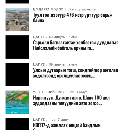
нэгжийг 375 мянга хүртэлх еврогоор торгох
ШУДАРГА МЭДЭЭ
37 минутын өмнө
боломжтой. Харин хэрэглэгч өөрөө зөвшөөрсөн,
Туул гол дээгүүр 476 метр урт гүүр барьж
эсвэл тухайн компанитай өмнө нь гэрээний
байна
харилцаатай бөгөөд шинэ үйлчилгээ санал болгож
буй тохиолдолд хориг үйлчлэхгүй. Иргэд
ЦАГ ҮЕ
50 минутын өмнө
зөвшөөрөлгүй дуудлагын талаар төрийн цахим
Сарьсан багваахайтай холбоотой дуудлагыг
хуудсаар мэдээлэх боломжтой.
Нийслэлийн байгаль орчны га...
Шинэ хууль Францын зах зээлд үйлчилдэг гадаадын
ЦАГ ҮЕ
59 минутын өмнө
дуудлагын төвүүдэд нөлөөлөхөөр байна. Тухайлбал,
Улсын дугаарын тэгш, сондгойгоор ангилан
Мароккогийн дуудлагын төвүүдийн орлогын 80 гаруй
хөдөлгөөнд оролцуулах зохиц...
хувь Францын зах зээлээс бүрддэг бөгөөд тус улсын
40–50 мянган ажлын байр эрсдэлд орж болзошгүйг
УЛСТӨР НИЙГЭМ
1 цаг 3 минут
Мароккогийн хөдөлмөр эрхлэлтийн сайд мэдэгджээ.
Нарантуул, Дүнжингарав, Шинэ 100 айл
худалдааны төвүүдийн авто зогсо...
ЦАГ ҮЕ
1 цаг 7 минут
КОП17-д ажиллах онцгой байдлын