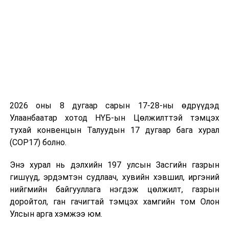
Улаанбаатарт өдөртөө 12 хэм хүйтэн
2026 оны 8 дугаар сарын 17-28-ны өдрүүдэд
Улаанбаатар хотод НҮБ-ын Цөлжилттэй тэмцэх
тухай конвенцын Талуудын 17 дугаар бага хурал
(COP17) болно.
Энэ хурал нь дэлхийн 197 улсын Засгийн газрын
гишүүд, эрдэмтэн судлаач, хувийн хэвшил, иргэний
нийгмийн байгууллага нэгдэж цөлжилт, газрын
доройтол, ган гачигтай тэмцэх хамгийн том Олон
Улсын арга хэмжээ юм.