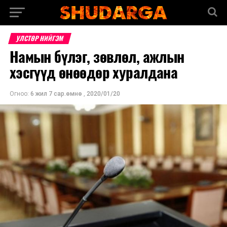
УЛСТӨР НИЙГЭМ
Намын бүлэг, зөвлөл, ажлын
хэсгүүд өнөөдөр хуралдана
Огноо:
6 жил 7 сар.өмнө
,
2020/01/20