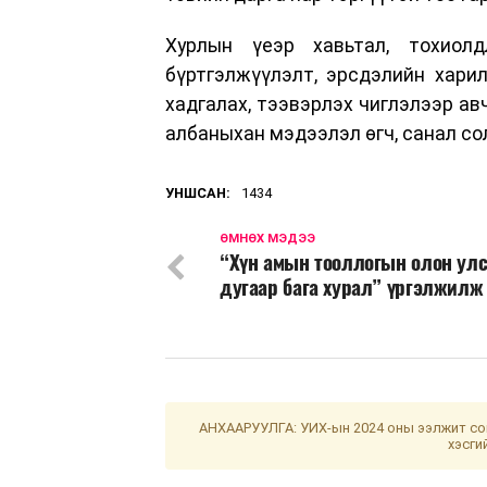
Хурлын үеэр хавьтал, тохиолд
бүртгэлжүүлэлт, эрсдэлийн харил
хадгалах, тээвэрлэх чиглэлээр ав
албаныхан мэдээлэл өгч, санал со
УНШСАН:
1434
ӨМНӨХ МЭДЭЭ
“Хүн амын тооллогын олон ул
дугаар бага хурал” үргэлжилж
АНХААРУУЛГА: УИХ-ын 2024 оны ээлжит сон
хэсги