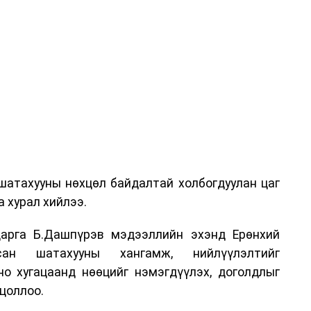
шатахууны нөхцөл байдалтай холбогдуулан цаг
 хурал хийлээ.
арга Б.Дашпүрэв мэдээллийн эхэнд Ерөнхий
сан шатахууны хангамж, нийлүүлэлтийг
но хугацаанд нөөцийг нэмэгдүүлэх, доголдлыг
цоллоо.