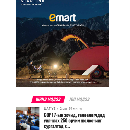
ШИНЭ МЭДЭЭ
ТОП МЭДЭЭ
ЦАГ ҮЕ
2 цаг 39 минут
COP17-ын зочид, төлөөлөгчдөд
үйлчлэх 250 орчим жолоочийг
сургалтад х...