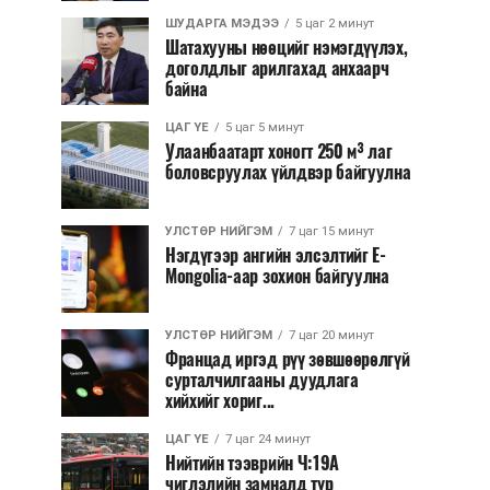
ШУДАРГА МЭДЭЭ
5 цаг 2 минут
Шатахууны нөөцийг нэмэгдүүлэх,
доголдлыг арилгахад анхаарч
байна
ЦАГ ҮЕ
5 цаг 5 минут
Улаанбаатарт хоногт 250 м³ лаг
боловсруулах үйлдвэр байгуулна
УЛСТӨР НИЙГЭМ
7 цаг 15 минут
Нэгдүгээр ангийн элсэлтийг E-
Mongolia-аар зохион байгуулна
УЛСТӨР НИЙГЭМ
7 цаг 20 минут
Францад иргэд рүү зөвшөөрөлгүй
сурталчилгааны дуудлага
хийхийг хориг...
ЦАГ ҮЕ
7 цаг 24 минут
Нийтийн тээврийн Ч:19А
чиглэлийн замналд түр