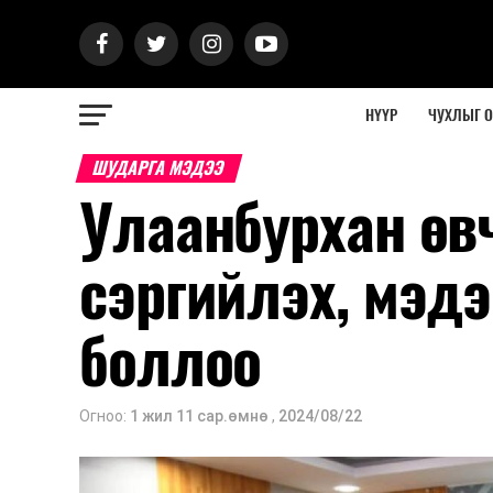
НҮҮР
ЧУХЛЫГ 
ШУДАРГА МЭДЭЭ
Улаанбурхан өв
сэргийлэх, мэдэ
боллоо
Огноо:
1 жил 11 сар.өмнө
,
2024/08/22