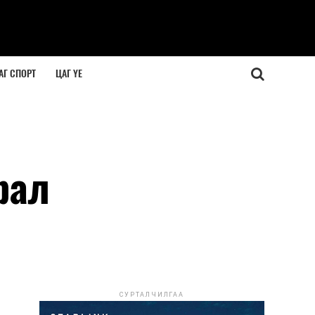
АГ СПОРТ
ЦАГ ҮЕ
рал
СУРТАЛЧИЛГАА