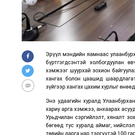
Эрүүл мэндийн яамнаас улаанбурх
бүртгэгдсэнтэй холбогдуулан өв
хэмжээг шуурхай зохион байгуула
хангах болон цаашид шаардлага
зүйгээр хангах цахим хурлыг өнөөд
Энэ удаагийн хуралд Улаанбурха
хариу арга хэмжээ, анхаарах асу
Урьдчилан сэргийлэлт, хяналт зо
бөгөөд тус хуралд аймаг, нийслэ
төвийн дарга нар тэргүүтэй 100 га