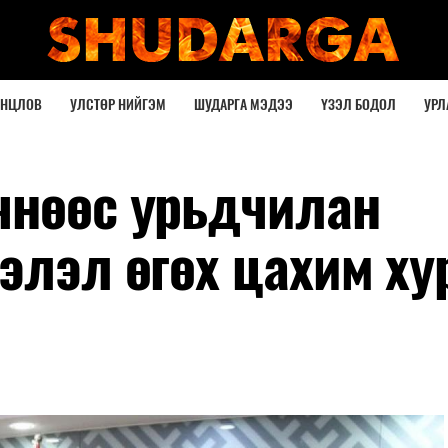
ОНЦЛОВ
УЛСТӨР НИЙГЭМ
ШУДАРГА МЭДЭЭ
ҮЗЭЛ БОДОЛ
УРЛ
чнөөс урьдчилан
элэл өгөх цахим ху