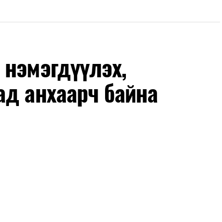
 нэмэгдүүлэх,
ад анхаарч байна