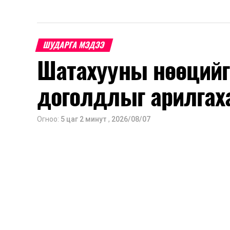
ШУДАРГА МЭДЭЭ
Шатахууны нөөцийг
доголдлыг арилгах
Огноо:
5 цаг 2 минут
,
2026/08/07