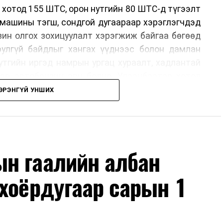
 хотод 155 ШТС, орон нутгийн 80 ШТС-д түгээлт
омашины тэгш, сондгой дугаараар хэрэглэгчдэд
нзин олгох зохицуулалт хэрэгжиж байгаа бөгөөд
юулгүй байдлыг хангах үүднээс болон дамлан
утгийн иргэд намрын ургац хураалт, хадлантай
ар автобензин авч болно. Улаанбаатар хотод
 хэрэглэгчдэд нэг удаа 50,000 төгрөг хүртэл
ЭРЭНГҮЙ УНШИХ
рын 15-ны өдрийг хүртэл үргэлжлэх бөгөөд энэ
оримоор ажлаа үргэлжүүлнэ гэж найдаж байна.
лүүлэлтийг тогтворжуулах хүрээнд бусад эх
ч байна. Замын-Үүд боомтоор 2000 тонн дизель
н гаалийн албан
чих ажиллагаа хийгдэж байна" гэлээ
гэж Аж
ллээ.
хоёрдугаар сарын 1