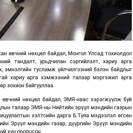
ан өвчний нөхцөл байдал, Монгол Улсад тохиолдол
чний тандалт, урьдчилан сэргийлэлт, хариу арга
х, эмнэлгийн тусламж үйлчилгээний бэлэн байдлыг
тай хариу арга хэмжээний талаар мэргэжил арга
өр зохион байгууллаа.
н өвчний нөхцөл байдал, ЭМЯ-наас хэрэгжүүлж буй
удлын талаар ЭМЯ-ны Нийтийн эрүүл мэндийн газрын
хицуулалтын хэлтсийн дарга Б.Туяа мэдээлэл өгсөн
лийн Эрүүл мэндийн газар, дүүргийн Эрүүл мэндийн
руй хүн оролцсон.