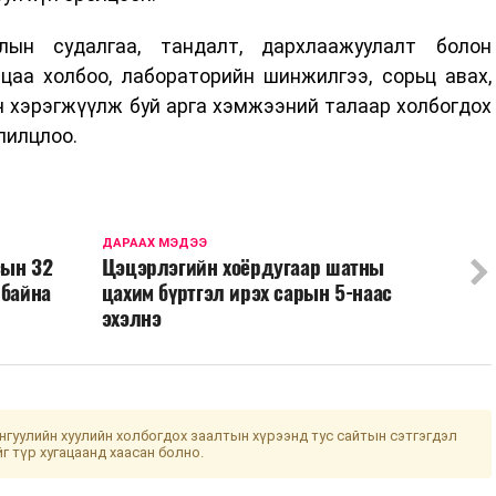
лын судалгаа, тандалт, дархлаажуулалт болон
цаа холбоо, лабораторийн шинжилгээ, сорьц авах,
ч хэрэгжүүлж буй арга хэмжээний талаар холбогдох
лилцлоо.
ДАРААХ МЭДЭЭ
сын 32
Цэцэрлэгийн хоёрдугаар шатны
 байна
цахим бүртгэл ирэх сарын 5-наас
эхэлнэ
гуулийн хуулийн холбогдох заалтын хүрээнд тус сайтын сэтгэгдэл
йг түр хугацаанд хаасан болно.