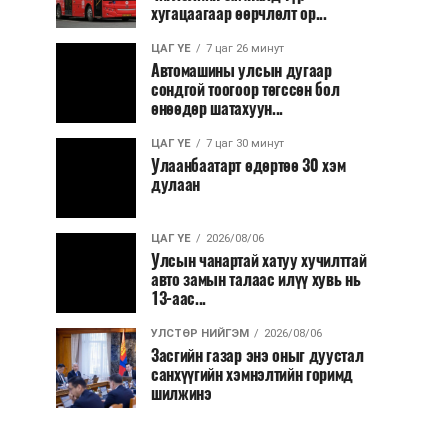
хугацаагаар өөрчлөлт ор...
ЦАГ ҮЕ
7 цаг 26 минут
Автомашины улсын дугаар
сондгой тоогоор төгссөн бол
өнөөдөр шатахуун...
ЦАГ ҮЕ
7 цаг 30 минут
Улаанбаатарт өдөртөө 30 хэм
дулаан
ЦАГ ҮЕ
2026/08/06
Улсын чанартай хатуу хучилттай
авто замын талаас илүү хувь нь
13-аас...
УЛСТӨР НИЙГЭМ
2026/08/06
Засгийн газар энэ оныг дуустал
санхүүгийн хэмнэлтийн горимд
шилжинэ