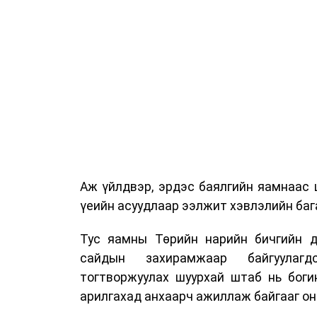
Аж үйлдвэр, эрдэс баялгийн яамнаас 
үеийн асуудлаар ээлжит хэвлэлийн бага
Тус яамны Төрийн нарийн бичгийн д
сайдын захирамжаар байгуулагд
тогтворжуулах шуурхай штаб нь боги
арилгахад анхаарч ажиллаж байгааг он