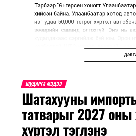
Тэрбээр "Өнгөрсөн хоногт Улаанбаатар
хийсэн байна. Улаанбаатар хотод авт
нэг удаа 50,000 төгрөг хүртэл автобе
зөөврийн саванд олгохгүй. Энэ нь а
худалдахаас сэргийлж буй юм. Орон н
холбоотой ШТС-уудаар зөөврийн сава
автомашины тэгш, сондгой дугаараар
ДЭЛГ
автобензин олгох зохицуулалт энэ са
үед нөөцийг хэвийн болгох, хэвийн г
Шатахууны нөөцийг нэмэгдүүлэх, ний
ШУДАРГА МЭДЭЭ
үүсвэрийг нэмэгдүүлэх чиглэлд анхаар
Шатахууны импорты
түлш орж ирсэн бөгөөд шилжүүлэн а
үйлдвэр, эрдэс баялгийн яамнаас мэдээ
татварыг 2027 оны 
хүртэл тэглэнэ