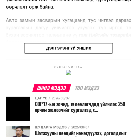
боловсруулах үйлдвэрүүдээр дулаан, цахилгаан
өөрчлөлт орж байна.
эрчим хүч үйлдвэрлэдэг.
Авто замын засварын хугацаанд тус чиглэл дараах
Ийнхүү лаг хатаах, шатаах технологийг лагийн
зураглалын дагуу үйлчилгээ үзүүлэх тул иргэд та
эзлэхүүнийг бууруулахын зэрэгцээ эрчим хүч
бүхэн зорчилтоо төлөвлөнө үү
гэж Нийтийн тээврийн
үйлдвэрлэх, нөөцийг дахин ашиглах чиглэлээр олон
бодлогын газраас мэдээллээ.
улсад өргөн ашиглаж байна.
ДЭЛГЭРЭНГҮЙ УНШИХ
СУРТАЛЧИЛГАА
ШИНЭ МЭДЭЭ
ТОП МЭДЭЭ
ЦАГ ҮЕ
2026/08/07
COP17-ын зочид, төлөөлөгчдөд үйлчлэх 250
орчим жолоочийг сургалтад х...
ШУДАРГА МЭДЭЭ
2026/08/07
Шатахууны нөөцийг нэмэгдүүлэх, доголдлыг