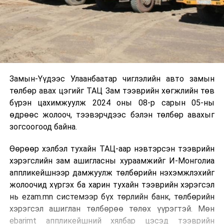
Замын-Үүдээс Улаанбаатар чиглэлийн авто замын
төлбөр авах цэгийг ТАЦ Зам тээврийн хөгжлийн төв
бүрэн цахимжуулж 2024 оны 08-р сарын 05-ны
өдрөөс жолооч, тээвэрчдээс бэлэн төлбөр авахыг
зогсоогоод байна.
Өөрөөр хэлбэл тухайн ТАЦ-аар нэвтэрсэн тээврийн
хэрэгслийн зам ашигласны хураамжийг И-Монголиа
аппликейшнээр дамжуулж төлбөрийн нэхэмжлэхийг
жолоочид хүргэх ба харин тухайн тээврийн хэрэгсэл
нь ezam.mn системээр бүх төрлийн банк, төлбөрийн
хэрэгсэл ашиглан төлбөрөө төлөх үүрэгтэй. Мөн
ebarimt аппликейшний хялбар цэсэд тээврийн