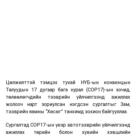
хэрэгсэл нь зөвшөөрснөөс илүү ачаа тээвэрлэсэн
бол Засгийн газрын 2023 оны 222-р тогтоолын дагуу
илүү ачааны төлбөрийг тнкм-ээр тооцож авто замд
үзүүлсэн шууд хохирлыг нөхөн төлүүлэх арга хэмжээ
авна гэдгийг онцолж байна.
Тухайлбал зөвшөөрсөн даацыг хэтрүүлж, маршрут
зөрчин тээвэр хийсэн тохиолдолд тухайн хэтрүүлсэн
ачааны хувь хэмжээнээс хамаарч 900.0 мянгаас 9.0
сая хүртэл төгрөгийн нөхөн төлбөр нэхэмжлэх ба
төлбөрөө төлөөгүй тохиолдолд тээврийн хэрэгслийг
Цөлжилттэй тэмцэх тухай НҮБ-ын конвенцын
дараагийн цэгт саатуулах, хөдөлгөөнд оролцохыг
Талуудын 17 дугаар бага хурал (COP17)-ын зочид,
хориглох хүртэл арга хэмжээ авна. Иймд тээвэрчид,
төлөөлөгчдийн тээврийн үйлчилгээнд ажиллах
жолооч нар даац хэтрүүлэхгүй тээвэр хийж, авто
жолооч нарт зориулсан нэгдсэн сургалтыг Зам,
замаа хамтдаа хайрлан хамгаалж, цахим төлбөрөө
тээврийн яамны “Хөсөг” танхимд зохион байгууллаа.
төлөн хөгжил дэвшлийг дэмжиж, нутагшуулахад
хамтран ажиллахыг уриалж байна.
Сургалтад COP17-ын үеэр автотээврийн үйлчилгээнд
ажиллах төрийн болон хувийн хэвшлийн
ОЛОН УЛС, УЛСЫН ЧАНАРТАЙ АВТО ЗАМ, ЗАМЫН