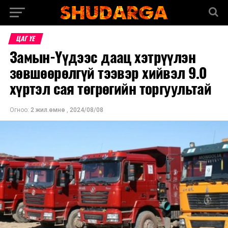
ЦАГ ҮЕ
Замын-Үүдээс даац хэтрүүлэн
зөвшөөрөлгүй тээвэр хийвэл 9.0
хүртэл сая төгрөгийн торгуультай
Огноо:
2 жил.өмнө
,
2024/08/08