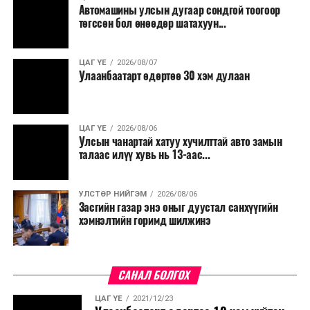
Автомашины улсын дугаар сондгой тоогоор
төгссөн бол өнөөдөр шатахуун...
ЦАГ ҮЕ
2026/08/07
Улаанбаатарт өдөртөө 30 хэм дулаан
ЦАГ ҮЕ
2026/08/06
Улсын чанартай хатуу хучилттай авто замын
талаас илүү хувь нь 13-аас...
УЛСТӨР НИЙГЭМ
2026/08/06
Засгийн газар энэ оныг дуустал санхүүгийн
хэмнэлтийн горимд шилжинэ
САНАЛ БОЛГОХ
ЦАГ ҮЕ
2021/12/23