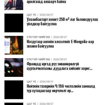
арилгахад анхаарч байна
ЦАГ ҮЕ
2026/08/07
Улаанбаатарт хоногт 250 м³ лаг боловсруулах
үйлдвэр байгуулна
УЛСТӨР НИЙГЭМ
2026/08/07
Нэгдүгээр ангийн элсэлтийг E-Mongolia-аар
зохион байгуулна
УЛСТӨР НИЙГЭМ
2026/08/07
Францад иргэд рүү зөвшөөрөлгүй
сурталчилгааны дуудлага хийхийг хориг...
ЦАГ ҮЕ
2026/08/07
Нийтийн тээврийн Ч:19А чиглэлийн замналд
түр хугацаагаар өөрчлөлт ор...
ЦАГ ҮЕ
2026/08/07