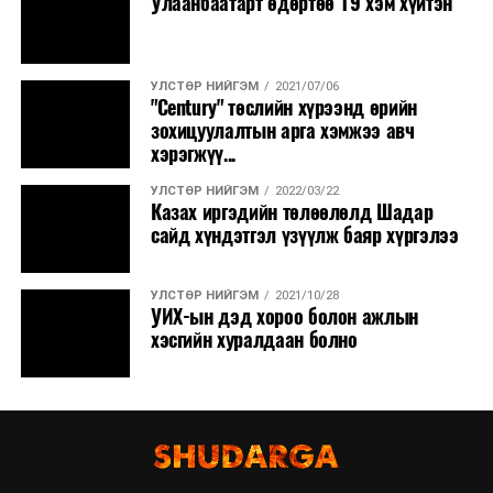
Улаанбаатарт өдөртөө 19 хэм хүйтэн
УЛСТӨР НИЙГЭМ
2021/07/06
"Century" төслийн хүрээнд өрийн
зохицуулалтын арга хэмжээ авч
хэрэгжүү...
УЛСТӨР НИЙГЭМ
2022/03/22
Казах иргэдийн төлөөлөлд Шадар
сайд хүндэтгэл үзүүлж баяр хүргэлээ
УЛСТӨР НИЙГЭМ
2021/10/28
УИХ-ын дэд хороо болон ажлын
хэсгийн хуралдаан болно