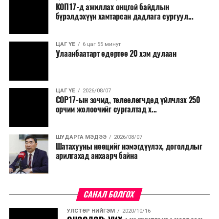
КОП17-д ажиллах онцгой байдлын
бүрэлдэхүүн хамтарсан дадлага сургуул...
ЦАГ ҮЕ
6 цаг 55 минут
Улаанбаатарт өдөртөө 20 хэм дулаан
ЦАГ ҮЕ
2026/08/07
COP17-ын зочид, төлөөлөгчдөд үйлчлэх 250
орчим жолоочийг сургалтад х...
ШУДАРГА МЭДЭЭ
2026/08/07
Шатахууны нөөцийг нэмэгдүүлэх, доголдлыг
арилгахад анхаарч байна
САНАЛ БОЛГОХ
УЛСТӨР НИЙГЭМ
2020/10/16