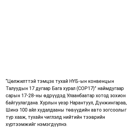
зохион байгуулах үйл явцад хуулиар үүрэг хүлээн
оролцдог 6 байгууллага арга хэмжээ авч
хэрэгжүүлэхээр хуульчилсан болно гэлээ.
Мэдээллийн дараа иргэний шилжилт хөдөлгөөнийг
2020 оны хоёрдугаар сарын 1-нээс зогсоохтой
холбогдуулан улсын бүртгэлийн системд өөрчлөлт
орох эсэх талаар сэтгүүлчид Улсын бүртгэлийн
ерөнхий газрын дарга Б.Баасандоржоос тодруулсан
юм. Тэрбээр, улсын бүртгэлийн байгууллага 2012 оны
“Цөлжилттэй тэмцэх тухай НҮБ-ын конвенцын
УИХ-ын ээлжит сонгуулиас эхлэн биеийн давхцахгүй
Талуудын 17 дугаар Бага хурал (COP17)” наймдугаар
өгөгдөл буюу тухайн иргэн хурууны хээгээ
сарын 17-28-ны өдрүүдэд Улаанбаатар хотод зохион
бүртгүүлж сонгуульд саналаа өгөх системийг
байгуулагдана. Хурлын үеэр Нарантуул, Дүнжингарав,
нэвтрүүлж эхэлсэн, уг системд өөрчлөлт орохгүй
Шинэ 100 айл худалдааны төвүүдийн авто зогсоолыг
гэв. Мөн иргэний засаг захиргааны нэг нэгжээс
түр хааж, тухайн чиглэлд нийтийн тээврийн
нөгөө нэгжид шилжин суурьших хөдөлгөөнийг 2020
хүртээмжийг нэмэгдүүлнэ.
оны хоёрдугаар сарын 01-ний өдрөөс эхлэн зогсоож,