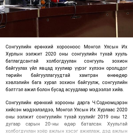
Сонгуулийн ерөнхий хорооноос Монгол Улсын Их
Хурлын ээлжит 2020 оны сонгуулийн тухай хууль
батлагдсантай холбогдуулан сонгууль зохион
байгуулах үйл явцад хуулиар үүрэг хүлээн оролцдог
төрийн байгууллагуудтай хамтран өнөөдөр
хэвлэлийн бага хурал зохион байгуулж, сонгуулийн
бэлтгэл ажил болон бусад асуудлаар мэдээлэл хийв.
Сонгуулийн ерөнхий хорооны дарга Ч.Содномцэрэн
хийсэн мэдээлэлдээ, Монгол Улсын Их Хурлаас 2020
оны ээлжит сонгуулийн тухай хуулийг 2019 оны 12
дугаар сарын 20-ны өдөр баталсан. Хуультай
холбогдуулан хоёр ажлын хэсэг ажиллаж, дэд ажлын