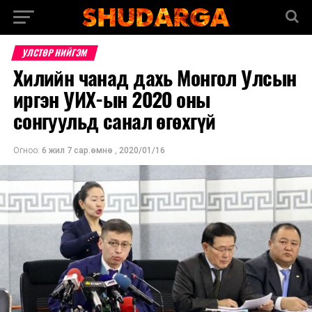
УЛСТӨР НИЙГЭМ
Хилийн чанад дахь Монгол Улсын
иргэн УИХ-ын 2020 оны
сонгуульд санал өгөхгүй
Огноо:
6 жил 7 сар.өмнө
,
2020/01/16