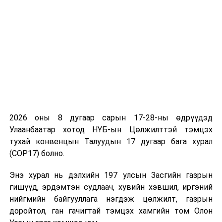
байна
2026 оны 8 дугаар сарын 17-28-ны өдрүүдэд
Улаанбаатар хотод НҮБ-ын Цөлжилттэй тэмцэх
тухай конвенцын Талуудын 17 дугаар бага хурал
(COP17) болно.
Энэ хурал нь дэлхийн 197 улсын Засгийн газрын
гишүүд, эрдэмтэн судлаач, хувийн хэвшил, иргэний
нийгмийн байгууллага нэгдэж цөлжилт, газрын
доройтол, ган гачигтай тэмцэх хамгийн том Олон