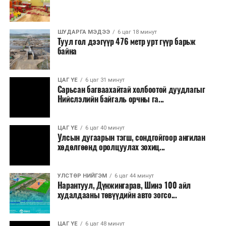
дуудлага тутамд 75 мянга хүртэлх евро, аж ахуйн
нэгжийг 375 мянга хүртэлх еврогоор торгох
ШУДАРГА МЭДЭЭ
6 цаг 18 минут
боломжтой. Харин хэрэглэгч өөрөө зөвшөөрсөн,
Туул гол дээгүүр 476 метр урт гүүр барьж
эсвэл тухайн компанитай өмнө нь гэрээний
байна
харилцаатай бөгөөд шинэ үйлчилгээ санал болгож
буй тохиолдолд хориг үйлчлэхгүй. Иргэд
ЦАГ ҮЕ
6 цаг 31 минут
зөвшөөрөлгүй дуудлагын талаар төрийн цахим
Сарьсан багваахайтай холбоотой дуудлагыг
хуудсаар мэдээлэх боломжтой.
Нийслэлийн байгаль орчны га...
Шинэ хууль Францын зах зээлд үйлчилдэг гадаадын
ЦАГ ҮЕ
6 цаг 40 минут
дуудлагын төвүүдэд нөлөөлөхөөр байна. Тухайлбал,
Улсын дугаарын тэгш, сондгойгоор ангилан
Мароккогийн дуудлагын төвүүдийн орлогын 80 гаруй
хөдөлгөөнд оролцуулах зохиц...
хувь Францын зах зээлээс бүрддэг бөгөөд тус улсын
40–50 мянган ажлын байр эрсдэлд орж болзошгүйг
УЛСТӨР НИЙГЭМ
6 цаг 44 минут
Мароккогийн хөдөлмөр эрхлэлтийн сайд мэдэгджээ.
Нарантуул, Дүнжингарав, Шинэ 100 айл
худалдааны төвүүдийн авто зогсо...
ЦАГ ҮЕ
6 цаг 48 минут