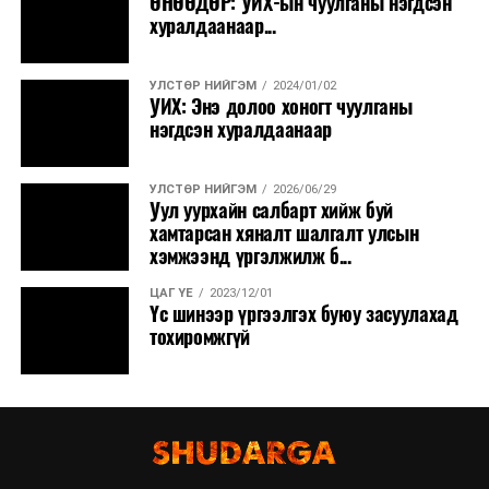
ӨНӨӨДӨР: УИХ-ын чуулганы нэгдсэн
хуралдаанаар...
УЛСТӨР НИЙГЭМ
2024/01/02
УИХ: Энэ долоо хоногт чуулганы
нэгдсэн хуралдаанаар
УЛСТӨР НИЙГЭМ
2026/06/29
Уул уурхайн салбарт хийж буй
хамтарсан хяналт шалгалт улсын
хэмжээнд үргэлжилж б...
ЦАГ ҮЕ
2023/12/01
Үс шинээр үргээлгэх буюу засуулахад
тохиромжгүй