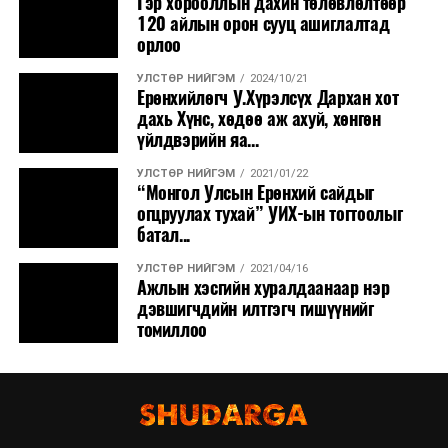
Гэр хорооллын дахин төлөвлөлтөөр
120 айлын орон сууц ашиглалтад
орлоо
УЛСТӨР НИЙГЭМ
2024/10/21
Ерөнхийлөгч У.Хүрэлсүх Дархан хот
дахь Хүнс, хөдөө аж ахуй, хөнгөн
үйлдвэрийн яа...
УЛСТӨР НИЙГЭМ
2021/01/22
“Монгол Улсын Ерөнхий сайдыг
огцруулах тухай” УИХ-ын тогтоолыг
батал...
УЛСТӨР НИЙГЭМ
2021/04/16
Ажлын хэсгийн хуралдаанаар нэр
дэвшигчдийн илтгэгч гишүүнийг
томиллоо