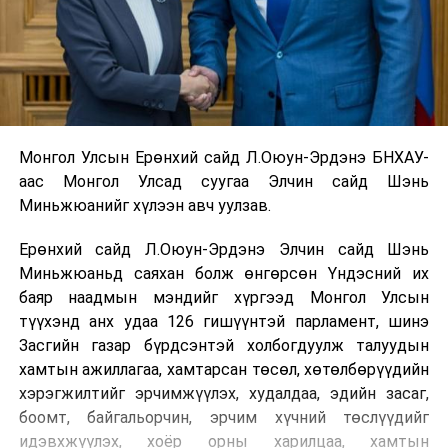
Монгол Улсын Ерөнхий сайд Л.Оюун-Эрдэнэ БНХАУ-
аас Монгол Улсад суугаа Элчин сайд Шэнь
Миньжюанийг хүлээн авч уулзав.
Ерөнхий сайд Л.Оюун-Эрдэнэ Элчин сайд Шэнь
Миньжюаньд саяхан болж өнгөрсөн Үндэсний их
баяр наадмын мэндийг хүргээд Монгол Улсын
түүхэнд анх удаа 126 гишүүнтэй парламент, шинэ
Засгийн газар бүрдсэнтэй холбогдуулж талуудын
хамтын ажиллагаа, хамтарсан төсөл, хөтөлбөрүүдийн
хэрэгжилтийг эрчимжүүлэх, худалдаа, эдийн засаг,
боомт, байгальорчин, эрчим хүчний төслүүдийг
идэвхжүүлэх, хоёр орны харилцаа, хамтын