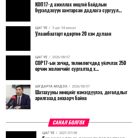
КОП17-д ажиллах онцгой байдлын
бүрэлдэхүүн хамтарсан дадлага сургуул...
ЦАГ ҮЕ
3 цаг 54 минут
Улаанбаатарт өдөртөө 20 хэм дулаан
ЦАГ ҮЕ
2026/08/07
COP17-ын зочид, төлөөлөгчдөд үйлчлэх 250
орчим жолоочийг сургалтад х...
ШУДАРГА МЭДЭЭ
2026/08/07
Шатахууны нөөцийг нэмэгдүүлэх, доголдлыг
арилгахад анхаарч байна
САНАЛ БОЛГОХ
ЦАГ ҮЕ
2021/07/08