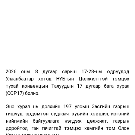
Монгол Улсын Ерөнхий сайд Л.Оюун-Эрдэнэ АНУ-аас
Монгол Улсад суугаа Элчин сайд Ричард Буанганыг
хүлээн авч уулзлаа. Элчин сайд Ричард Буанган
Монгол Улсын 33 дахь Ерөнхий сайдаар
томилогдсонд Ерөнхий сайд Л.Оюун-Эрдэнэд баяр
хүргэв. Ерөнхий сайд Л.Оюун-Эрдэнэ Улсын Их
Хурлын ээлжит сонгуулийн үр дүнд шинээр бүрдсэн
Засгийн газрын бүтэц, цаашид баримтлах бодлогын
2026 оны 8 дугаар сарын 17-28-ны өдрүүдэд
талаар танилцуулав.
Улаанбаатар хотод НҮБ-ын Цөлжилттэй тэмцэх
тухай конвенцын Талуудын 17 дугаар бага хурал
(COP17) болно.
Энэ хурал нь дэлхийн 197 улсын Засгийн газрын
гишүүд, эрдэмтэн судлаач, хувийн хэвшил, иргэний
нийгмийн байгууллага нэгдэж цөлжилт, газрын
доройтол, ган гачигтай тэмцэх хамгийн том Олон