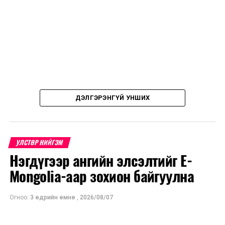
ДЭЛГЭРЭНГҮЙ УНШИХ
УЛСТӨР НИЙГЭМ
Нэгдүгээр ангийн элсэлтийг E-
Mongolia-аар зохион байгуулна
Огноо:
3 өдрийн өмнө
,
2026/08/07