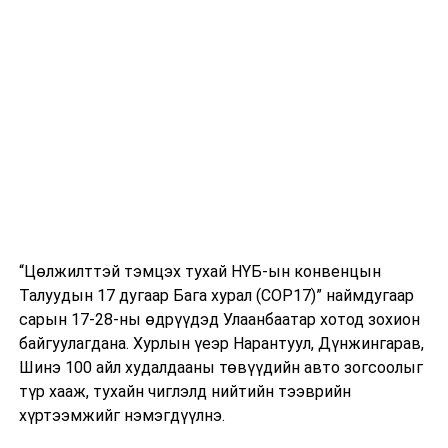
стратегийн түншлэлийн харилцааны 10 жилийн ой
тохиож байгаа. Энэ хүрээнд найрсаг харилцаа,
хамтын ажиллагаа улам өргөжиж, хоёр талын эдийн
засгийн хамтын ажиллагааны төсөл, хөтөлбөрүүдийг
урагшлуулах асуудлаар талууд санал солилцов.
БНХАУ-ын Элчин сайд Шэнь Миньжюань Монгол
Улсад болсон парламентын ээлжит сонгуулийн үр
дүнд УИХ, Засгийн газар шинээр бүрдсэнд Ерөнхий
сайдад баяр хүргээд хоёр орны дипломат
харилцааны 75 жилийн ойн хүрээнд хөрш хоёр орны
хөгжлийг урагшлуулах, харилцан ашигтай шинэ
“Цөлжилттэй тэмцэх тухай НҮБ-ын конвенцын
хамтын ажиллагааг эхлүүлэхэд бэлэн байгаагаа
Талуудын 17 дугаар Бага хурал (COP17)” наймдугаар
илэрхийлэв.
сарын 17-28-ны өдрүүдэд Улаанбаатар хотод зохион
байгуулагдана. Хурлын үеэр Нарантуул, Дүнжингарав,
Шинэ 100 айл худалдааны төвүүдийн авто зогсоолыг
түр хааж, тухайн чиглэлд нийтийн тээврийн
хүртээмжийг нэмэгдүүлнэ.