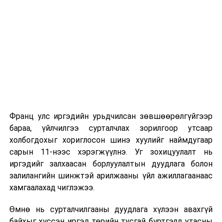
Их, дээд сургуулийн хичээл
2026 оны 9 дүгээр сарын 1-нээс цахимаар
эхэлнэ.
2026 оны 9 дүгээр сарын 14-нөөс танхимаар
үргэлжилнэ.
Оюутны дотуур байр
Франц улс иргэдийн урьдчилсан зөвшөөрөлгүйгээр
2026 оны 9 дүгээр сарын 13-наас оюутнуудыг
бараа, үйлчилгээ сурталчлах зорилгоор утсаар
дотуур байранд оруулж эхэлнэ.
холбогдохыг хориглосон шинэ хуулийг наймдугаар
Сургууль, цэцэрлэгийн үйл ажиллагааны
сарын 11-нээс хэрэгжүүлнэ. Уг зохицуулалт нь
зохицуулалт
иргэдийг залхаасан борлуулалтын дуудлага болон
залилангийн шинжтэй арилжааны үйл ажиллагаанаас
2026 оны 8 дугаар сарын 17–28-ны өдрүүдэд
хамгаалахад чиглэжээ.
нийслэлийн бүх сургууль, цэцэрлэгт ажлын
Өмнө нь сурталчилгааны дуудлага хүлээн авахгүй
байранд элсэлт, бүртгэл болон бусад аливаа
байхыг хүссэн иргэд төрийн тусгай бүртгэлд утасны
арга хэмжээ зохион байгуулахгүй болно.