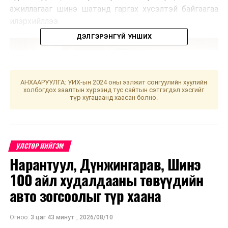
ажиллагааг шинэ шатанд гаргах хүсэлтэй байгаагаа
илэрхийллээ.
ДЭЛГЭРЭНГҮЙ УНШИХ
АНХААРУУЛГА: УИХ-ын 2024 оны ээлжит сонгуулийн хуулийн
холбогдох заалтын хүрээнд тус сайтын сэтгэгдэл хэсгийг
түр хугацаанд хаасан болно.
УЛСТӨР НИЙГЭМ
Нарантуул, Дүнжингарав, Шинэ
100 айл худалдааны төвүүдийн
авто зогсоолыг түр хаана
Энэ онд Монгол, Хятадын хооронд дипломат
харилцаа тогтоосны 75 жил, найрсаг хамтын
Огноо:
3 цаг 43 минут
,
2026/08/10
ажиллагааны гэрээ байгуулсны 30 жил, Иж бүрэн