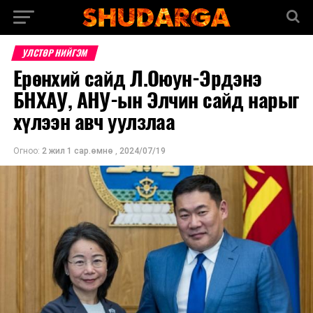
УЛСТӨР НИЙГЭМ
Ерөнхий сайд Л.Оюун-Эрдэнэ
БНХАУ, АНУ-ын Элчин сайд нарыг
хүлээн авч уулзлаа
Огноо:
2 жил 1 сар.өмнө
,
2024/07/19