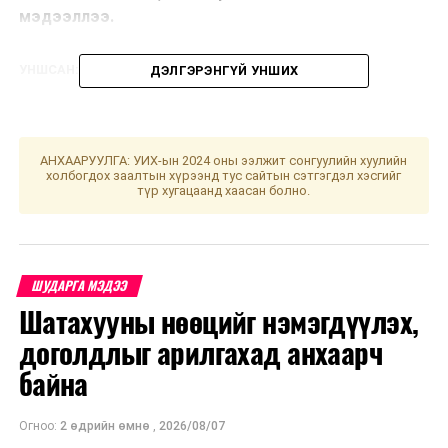
мэдээллээ.
УНШСАН:
2192
ДЭЛГЭРЭНГҮЙ УНШИХ
ДАРААХ МЭДЭЭ
ЗГ: Төрийн жинхэнэ албан хаагчдыг чөлөөлөхгүй, орон
тоо нэмэхгүй байхад анхаарч ажиллана
АНХААРУУЛГА: УИХ-ын 2024 оны ээлжит сонгуулийн хуулийн
ӨМНӨХ МЭДЭЭ
холбогдох заалтын хүрээнд тус сайтын сэтгэгдэл хэсгийг
Гол мөрний усны түвшин богино хугацаанд огцом
түр хугацаанд хаасан болно.
нэмэгдэх эрсдэлтэй байна
ШУДАРГА МЭДЭЭ
Шатахууны нөөцийг нэмэгдүүлэх,
доголдлыг арилгахад анхаарч
байна
Огноо:
2 өдрийн өмнө
,
2026/08/07