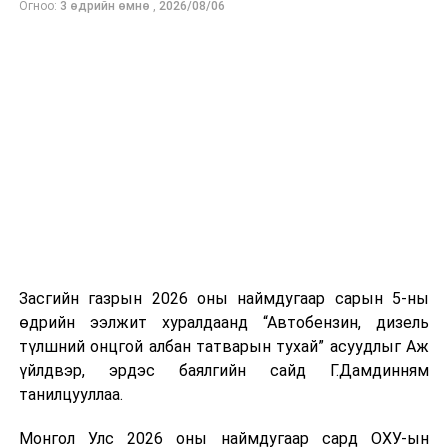
Огноо:
3 өдрийн өмнө
,
2026/08/06
нийлүүлэлтийг тогтворжуулах хүрээнд бусад эх
үүсвэрийг нэмэгдүүлэх чиглэлд анхаарч байна.
Замын-Үүд боомтоор 2000 тонн дизель түлш орж
ирсэн бөгөөд шилжүүлэн ачих ажиллагаа хийгдэж
байна" гэлээ
гэж Аж үйлдвэр, эрдэс баялгийн яамнаас
мэдээллээ.
Засгийн газрын 2026 оны наймдугаар сарын 5-ны
өдрийн ээлжит хуралдаанд “Автобензин, дизель
түлшний онцгой албан татварын тухай” асуудлыг Аж
үйлдвэр, эрдэс баялгийн сайд Г.Дамдинням
танилцууллаа.
Монгол Улс 2026 оны наймдугаар сард ОХУ-ын