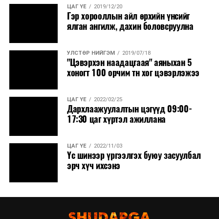
ЦАГ ҮЕ
2019/12/20
Гэр хорооллын айл өрхийн үнсийг
ялган ангилж, дахин боловсруулна
УЛСТӨР НИЙГЭМ
2019/07/18
"Цэвэрхэн наадацгаая" аяныхан 5
хоногт 100 орчим тн хог цэвэрлэжээ
ЦАГ ҮЕ
2022/02/25
Дархлаажуулалтын цэгүүд 09:00-
17:30 цаг хүртэл ажиллана
ЦАГ ҮЕ
2022/11/03
Үс шинээр үргээлгэх буюу засуулбал
эрч хүч ихсэнэ