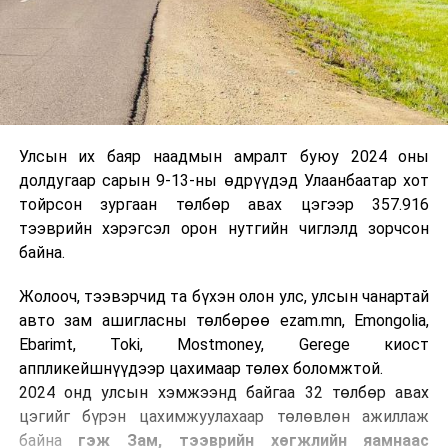
Улсын их баяр наадмын амралт буюу 2024 оны
долдугаар сарын 9-13-ны өдрүүдэд Улаанбаатар хот
тойрсон зургаан төлбөр авах цэгээр 357.916
тээврийн хэрэгсэл орон нутгийн чиглэлд зорчсон
байна.
Жолооч, тээвэрчид та бүхэн олон улс, улсын чанартай
авто зам ашигласны төлбөрөө ezam.mn, Emongolia,
Ebarimt, Toki, Mostmoney, Gerege киост
аппликейшнүүдээр цахимаар төлөх боломжтой.
2024 онд улсын хэмжээнд байгаа 32 төлбөр авах
цэгийг бүрэн цахимжуулахаар төлөвлөн ажиллаж
байна
гэж Зам, тээврийн хөгжлийн яамнаас