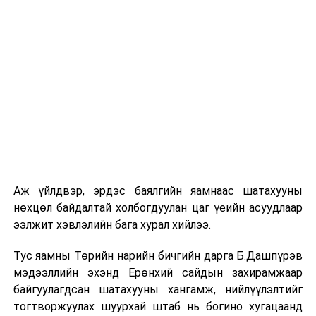
Аж үйлдвэр, эрдэс баялгийн яамнаас шатахууны
нөхцөл байдалтай холбогдуулан цаг үеийн асуудлаар
ээлжит хэвлэлийн бага хурал хийлээ.
Тус яамны Төрийн нарийн бичгийн дарга Б.Дашпүрэв
мэдээллийн эхэнд Ерөнхий сайдын захирамжаар
байгуулагдсан шатахууны хангамж, нийлүүлэлтийг
тогтворжуулах шуурхай штаб нь богино хугацаанд