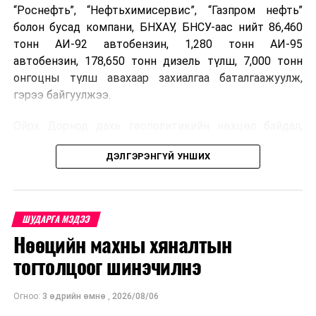
“Роснефть”, “Нефтьхимисервис”, “Газпром нефть”
болон бусад компани, БНХАУ, БНСУ-аас нийт 86,460
тонн АИ-92 автобензин, 1,280 тонн АИ-95
автобензин, 178,650 тонн дизель түлш, 7,000 тонн
онгоцны түлш авахаар захиалгаа баталгаажуулж,
гэрээ байгуулжээ.
Ойрх Дорнод дахь геополитикийн нөхцөл байдал,
Орос, Украины дайнаас шалтгаалсан газрын тосны
ДЭЛГЭРЭНГҮЙ УНШИХ
үнийн өсөлт дэлхийн зах зээлд буураагүй байна.
Үүний улмаас наймдугаар сард хил үнэ тонн тутамд
дахин өсөж, ОХУ болон бусад эх үүсвэрээс худалдан
авах шатахууны үнэ 1,200-2,000 ам.долларт хүрчээ.
ШУДАРГА МЭДЭЭ
Нөөцийн махны хяналтын
Иймд дотоодын зах зээл дэх үнийн өсөлтийг
сааруулахын тулд гаалийн болон онцгой албан
тогтолцоог шинэчилнэ
татварыг тэглэх шаардлага үүссэнийг салбарын сайд
танилцуулсан байна.
Огноо:
3 өдрийн өмнө
,
2026/08/06