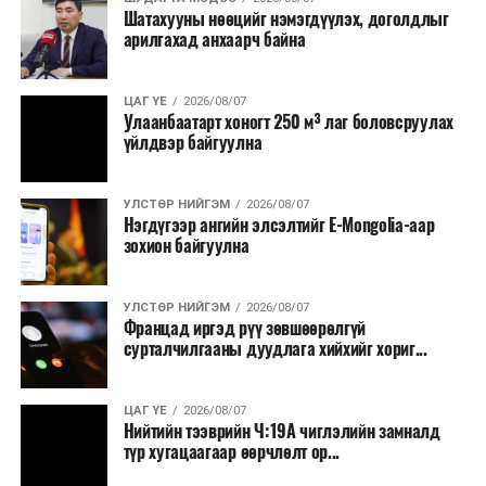
Шатахууны нөөцийг нэмэгдүүлэх, доголдлыг
болон арилжааны банкуудтай хамтран стратегийн
арилгахад анхаарч байна
бүтээгдэхүүний нөөц бүрдүүлэх, хадгалах, түгээх,
борлуулах бүх шатанд цахим төлбөрийн баримт
үйлдэж, бүртгэлийг ил тод болгох юм.
ЦАГ ҮЕ
2026/08/07
Улаанбаатарт хоногт 250 м³ лаг боловсруулах
үйлдвэр байгуулна
2026 оны намар бэлтгэж, 2027 оны хавар худалдаанд
гаргах нөөцийн махны бүрдүүлэлтэд Нийслэлийн
Засаг дарга Б.Пүрэвдагваг онцгойлон анхаарч
УЛСТӨР НИЙГЭМ
2026/08/07
Нэгдүгээр ангийн элсэлтийг E-Mongolia-аар
ажиллахыг Ерөнхий сайд үүрэг болгожээ.
зохион байгуулна
Нөөцийн махыг цахим системд бүртгэснээр мах
бэлтгэлийн явц, нөөцийн үлдэгдэл ил тод болно. Мөн
УЛСТӨР НИЙГЭМ
2026/08/07
хөнгөлөлттэй зээлийг зориулалтын бусаар ашиглах
Францад иргэд рүү зөвшөөрөлгүй
сурталчилгааны дуудлага хийхийг хориг...
явдлыг таслан зогсоох, хүртээмжийг нэмэгдүүлэх,
өрсөлдөөнийг бий болгох боломжтой гэж үзжээ.
ЦАГ ҮЕ
2026/08/07
Иргэд агуулах, үйлдвэрээс махаа шууд худалдан авах,
Нийтийн тээврийн Ч:19А чиглэлийн замналд
түр хугацаагаар өөрчлөлт ор...
малчид системээр дамжуулан бүтээгдэхүүнээ
эцсийн хэрэглэгчид борлуулах боломж бүрдэх юм.