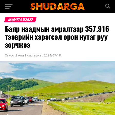
ШУДАРГА МЭДЭЭ
Баяр наадмын амралтаар 357.916
тээврийн хэрэгсэл орон нутаг руу
зорчжээ
Огноо:
2 жил 1 сар.өмнө
,
2024/07/18