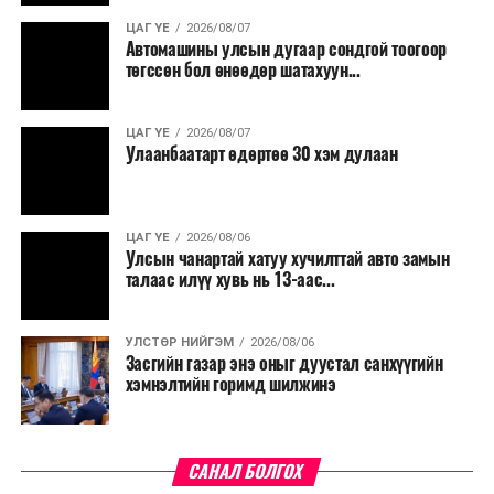
ЦАГ ҮЕ
2026/08/07
Түүнчлэн түлш, улаанбуудай, хүнсний ногооны нөөц
Автомашины улсын дугаар сондгой тоогоор
бүрдүүлэх зоорь, агуулах барих аж ахуйн нэгжүүдэд
төгссөн бол өнөөдөр шатахуун...
хөнгөлөлттэй зээл олгох, цахилгааны хөнгөлөлт
үзүүлэхийг салбарын сайд нарт үүрэг болголоо.
ЦАГ ҮЕ
2026/08/07
Улаанбаатарт өдөртөө 30 хэм дулаан
ЦАГ ҮЕ
2026/08/06
Улсын чанартай хатуу хучилттай авто замын
талаас илүү хувь нь 13-аас...
УЛСТӨР НИЙГЭМ
2026/08/06
Засгийн газар энэ оныг дуустал санхүүгийн
хэмнэлтийн горимд шилжинэ
САНАЛ БОЛГОХ