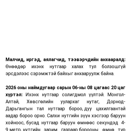
Малчид, иргэд, аялагчид, тээвэрчдийн анхааралд:
Өнөөдөр ихэнх нутгаар халах тул болзошгүй
эрсдэлээс сэрэмжтэй байхыг анхааруулж байна.
2026 оны наймдугаар сарын 06-ны 08 цагаас 20 цаг
хүртэл:
Ихэнх нутгаар солигдмол үүлтэй. Монгол-
Алтай, Хөвсгөлийн уулархаг нутаг, Дорнод-
Дарьгангын тал нутгаар бороо, дуу цахилгаантай
аадар бороо орно. Салхи нутгийн зүүн хэсгээр баруун
хойноос, бусад нутгаар баруун өмнөөс секундэд 4-
9 метр, нутгийн зарим газраар борооны өмнө түр