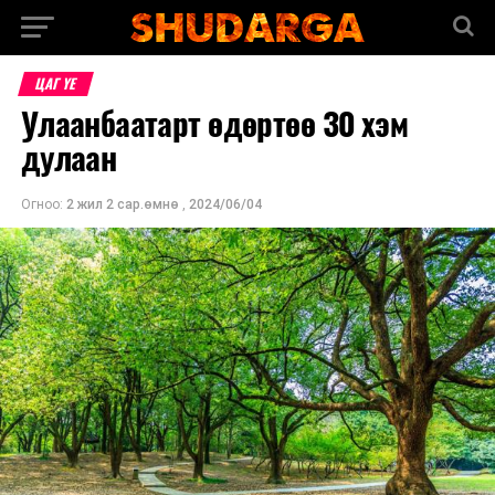
ЦАГ ҮЕ
Улаанбаатарт өдөртөө 30 хэм
дулаан
Огноо:
2 жил 2 сар.өмнө
,
2024/06/04