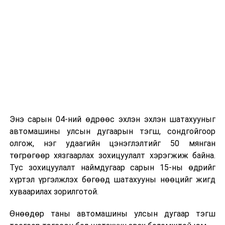
Энэ сарын 04-ний өдрөөс эхлэн эхлэн шатахууныг
автомашины улсын дугаарын тэгш, сондгойгоор
олгож, нэг удаагийн цэнэглэлтийг 50 мянган
төгрөгөөр хязгаарлах зохицуулалт хэрэгжиж байна.
Тус зохицуулалт наймдугаар сарын 15-ны өдрийг
хүртэл үргэлжлэх бөгөөд шатахууны нөөцийг жигд
хуваарилах зорилготой.
Өнөөдөр таны автомашины улсын дугаар тэгш