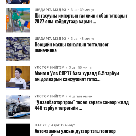
Бороо орохгүй. Салхи баруун хойноос
секундэд 4-9 метр. 25-27 хэм дулаан
ШУДАРГА МЭДЭЭ
3 цаг 39 минут
байна.
Шатахууны импортын гаалийн албан татварыг
2027 оны хоёрдугаар сарын ...
2026 оны наймдугаар сарын 07-ноос
2026 оны наймдугаар сарын 11-нийг хүртэлх
ШУДАРГА МЭДЭЭ
3 цаг 48 минут
Нөөцийн махны хяналтын тогтолцоог
цаг агаарын урьдчилсан төлөв
шинэчилнэ
Наймдугаар сарын 7-нд баруун болон төвийн
аймгуудын нутгийн хойд хэсгээр, 8-нд баруун
УЛСТӨР НИЙГЭМ
3 цаг 55 минут
Монгол Улс COP17 бага хуралд 6.5 тэрбум
аймгуудын нутгийн хойд хэсэг, төвийн
ам.долларын санхүүжилт татах...
аймгуудын нутгийн зарим газраар, 9-нд баруун
аймгуудын нутгийн зүүн, говийн аймгуудын
нутгийн хойд, зүүн аймгуудын нутгийн баруун
УЛСТӨР НИЙГЭМ
4 цагын өмнө
“Улаанбаатар трам” төсөл хэрэгжсэнээр жилд
хэсэг, төвийн аймгуудын ихэнх нутгаар, 10-нд
446 тэрбум төгрөгийн ...
төв, зүүн, говийн аймгуудын ихэнх нутгаар
бороо, дуу цахилгаантай аадар бороо орно. Салхи
ихэнх хугацаанд секундэд 5-10 метр, 9-нд
ЦАГ ҮЕ
4 цаг 12 минут
Автомашины улсын дугаар тэгш тоогоор
Алтайн салбар уулс, Арц-Богдын өвөр