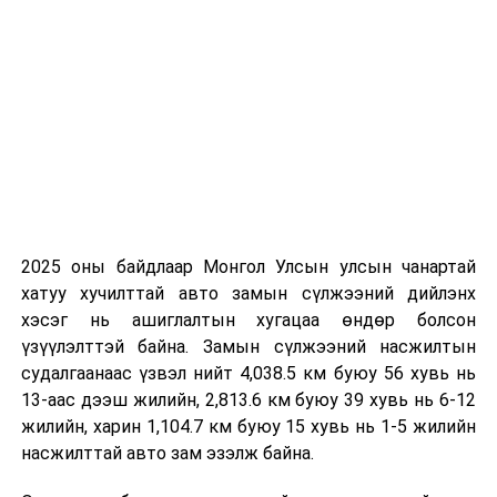
орохгүй. Салхи баруун өмнөөс секундэд 4-
9 метр. 25-27 хэм дулаан байна.
2024 оны зургаадугаар сарын 05-наас 2024 оны
зургаадугаар сарын 09-нийг
хүртэлх цаг агаарын урьдчилсан төлөв
05-нд баруун аймгуудын нутгийн зүүн хэсэг, төв, зүүн
аймгуудын ихэнх нутаг, говийн аймгуудын нутгийн
зарим газраар, 06-нд нутгийн хойд хэсгээр, 07-нд төв,
2025 оны байдлаар Монгол Улсын улсын чанартай
зүүн аймгуудын нутгийн зарим газраар, 08-нд нутгийн
хатуу хучилттай авто замын сүлжээний дийлэнх
зүүн хэсгээр бороо, дуу цахилгаантай аадар бороо
хэсэг нь ашиглалтын хугацаа өндөр болсон
орно. Салхи ихэнх хугацаанд секундэд 5-10 метр, 05-
үзүүлэлттэй байна. Замын сүлжээний насжилтын
нд нутгийн зарим газраар, 07, 08-нд говь, тал, хээрийн
судалгаанаас үзвэл нийт 4,038.5 км буюу 56 хувь нь
нутгаар секундэд 14-16 метр хүрч ширүүснэ. 05, 06-
13-аас дээш жилийн, 2,813.6 км буюу 39 хувь нь 6-12
нд нутгийн хойд хэсгээр, 07, 08-нд нутгийн зүүн
жилийн, харин 1,104.7 км буюу 15 хувь нь 1-5 жилийн
хэсгээр сэрүүсэж Монгол-Алтай, Хангай, Хөвсгөл,
насжилттай авто зам эзэлж байна.
Хэнтийн уулархаг нутаг, Эг, Үүр, Туул, Тэрэлж, Хэрлэн,