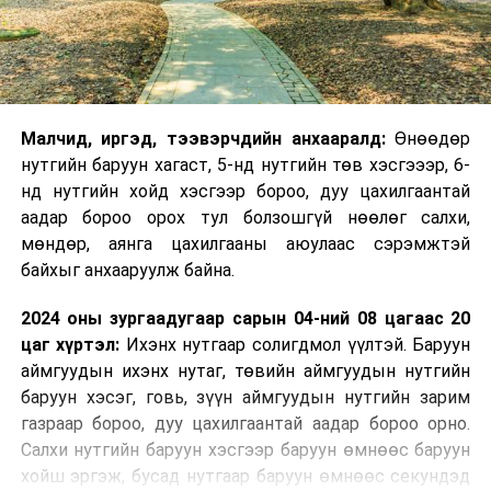
Малчид, иргэд, тээвэрчдийн анхааралд:
Өнөөдөр
нутгийн баруун хагаст, 5-нд нутгийн төв хэсгэээр, 6-
нд нутгийн хойд хэсгээр бороо, дуу цахилгаантай
аадар бороо орох тул болзошгүй нөөлөг салхи,
мөндөр, аянга цахилгааны аюулаас сэрэмжтэй
байхыг анхааруулж байна.
2024 оны зургаадугаар сарын 04-ний 08 цагаас 20
цаг хүртэл:
Ихэнх нутгаар солигдмол үүлтэй. Баруун
аймгуудын ихэнх нутаг, төвийн аймгуудын нутгийн
баруун хэсэг, говь, зүүн аймгуудын нутгийн зарим
газраар бороо, дуу цахилгаантай аадар бороо орно.
Салхи нутгийн баруун хэсгээр баруун өмнөөс баруун
хойш эргэж, бусад нутгаар баруун өмнөөс секундэд