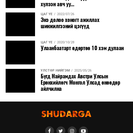
хүлээн авч уу...
ЦАГ ҮЕ
2022/07/26
Энэ долоо хоногт ажиллах
шинжилгээний цэгүүд
ЦАГ ҮЕ
2020/10/28
Улаанбаатарт өдөртөө 10 хэм дулаан
УЛСТӨР НИЙГЭМ
2025/05/26
Бүгд Найрамдах Австри Улсын
Ерөнхийлөгч Монгол Улсад өнөөдөр
айлчилна