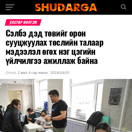
УЛСТӨР НИЙГЭМ
Сэлбэ дэд төвийг орон
сууцжуулах төслийн талаар
мэдээлэл өгөх нэг цэгийн
үйлчилгээ ажиллаж байна
Огноо:
2 жил 4 сар.өмнө
,
2024/04/01