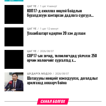
ЦАГ ҮЕ
1 цаг 4 минут
КОП17-д ажиллах онцгой байдлын
бүрэлдэхүүн хамтарсан дадлага сургуул...
ЦАГ ҮЕ
1 цаг 12 минут
Улаанбаатарт өдөртөө 20 хэм дулаан
ЦАГ ҮЕ
2026/08/07
COP17-ын зочид, төлөөлөгчдөд үйлчлэх 250
орчим жолоочийг сургалтад х...
ШУДАРГА МЭДЭЭ
2026/08/07
Шатахууны нөөцийг нэмэгдүүлэх, доголдлыг
арилгахад анхаарч байна
САНАЛ БОЛГОХ