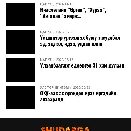
ЦАГ ҮЕ
2021/11/18
Нийслэлийн “Өргөө”, “Хүрээ”,
“Амгалан” амарж...
ЦАГ ҮЕ
2022/02/23
Үс шинээр үргээлгэх буюу засуулбал
эд, эдлэл, идээ, ундаа олно
ЦАГ ҮЕ
2020/06/15
Улаанбаатарт өдөөртөө 31 хэм дулаан
УЛСТӨР НИЙГЭМ
2020/05/26
ОХУ-аас эх орондоо ирэх иргэдийн
анхааралд