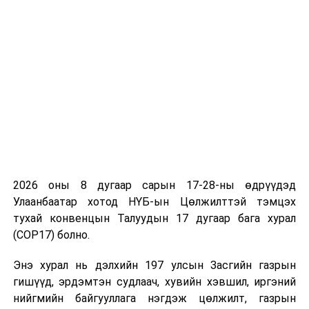
байгууламж, нийтийн эзэмшлийн талбай байгуулахаар
төлөвлөж буй. Уг төслийг жишиг болгон
хэрэгжүүлснээр бусад дэд төвийн бүтээн
байгуулалтыг хувийн хэвшлээр гүйцэтгүүлэх юм.
Нийслэлийн Газар зохион байгуулалтын албаны Газар
чөлөөлөх хэлтсийн дарга Н.Мөнхбаяр:
-Иргэдэд ойр, нэг цэгийн үйлчилгээ үзүүлэхийн тулд
Нийслэлийн Газар зохион байгуулалтын алба,
2026 оны 8 дугаар сарын 17-28-ны өдрүүдэд
“Нийслэлийн Орон сууцны корпораци” ХК-иас нийт 32
Улаанбаатар хотод НҮБ-ын Цөлжилттэй тэмцэх
албан хаагч Сэлбэ дэд төвд байрлан ажиллаж байна.
тухай конвенцын Талуудын 17 дугаар бага хурал
Тодруулбал, өнгөрсөн долоо хоногийн даваа гарагаас
(COP17) болно.
иргэдээс санал асуулга, нийгэм, эдийн засгийн
судалгаа авч эхэлсэн. Иргэдэд мэдээллийг
Энэ хурал нь дэлхийн 197 улсын Засгийн газрын
хүртээмжтэй хүргэх үүднээс өнгөрсөн долоо хоногт
гишүүд, эрдэмтэн судлаач, хувийн хэвшил, иргэний
айл бүрд очин, тодорхой мэдээллүүдийг хүргэхийн
нийгмийн байгууллага нэгдэж цөлжилт, газрын
зэрэгцээ хорооноос албан ёсны мэдээлэл гаргах,