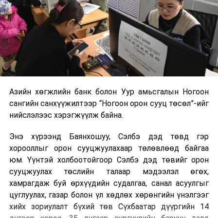
Азийн хөгжлийн банк болон Уур амьсгалын Ногоон
сангийн санхүүжилтээр “Ногоон орон сууц төсөл”-ийг
нийслэлээс хэрэгжүүлж байна.
Энэ хүрээнд Баянхошуу, Сэлбэ дэд төвд гэр
хорооллыг орон сууцжуулахаар төлөвлөөд байгаа
юм. Үүнтэй холбоотойгоор Сэлбэ дэд төвийг орон
сууцжуулах төслийн талаар мэдээлэл өгөх,
хамрагдаж буй өрхүүдийн судалгаа, санал асуулгыг
цуглуулах, газар болон үл хөдлөх хөрөнгийн үнэлгээг
хийх зориулалт бүхий төв Сүхбаатар дүүргийн 14