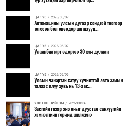
түр хугацаагаар өөрчлөлт ор...
малчид системээр дамжуулан бүтээгдэхүүнээ
эцсийн хэрэглэгчид борлуулах боломж бүрдэх юм.
ЦАГ ҮЕ
2026/08/07
Түүнчлэн түлш, улаанбуудай, хүнсний ногооны нөөц
Автомашины улсын дугаар сондгой тоогоор
бүрдүүлэх зоорь, агуулах барих аж ахуйн нэгжүүдэд
төгссөн бол өнөөдөр шатахуун...
хөнгөлөлттэй зээл олгох, цахилгааны хөнгөлөлт
үзүүлэхийг салбарын сайд нарт үүрэг болголоо.
ЦАГ ҮЕ
2026/08/07
Улаанбаатарт өдөртөө 30 хэм дулаан
ЦАГ ҮЕ
2026/08/06
Улсын чанартай хатуу хучилттай авто замын
талаас илүү хувь нь 13-аас...
УЛСТӨР НИЙГЭМ
2026/08/06
Засгийн газар энэ оныг дуустал санхүүгийн
хэмнэлтийн горимд шилжинэ