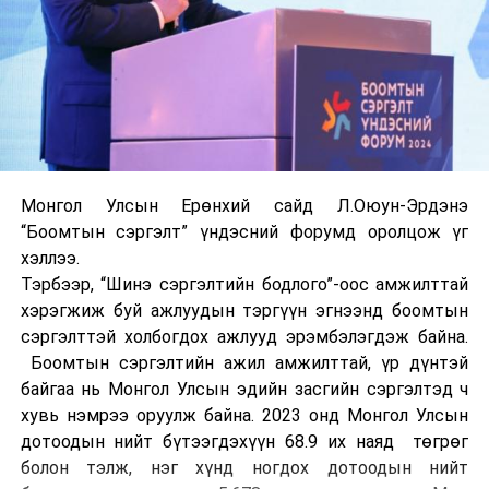
Монгол Улсын Ерөнхий сайд Л.Оюун-Эрдэнэ
“Боомтын сэргэлт” үндэсний форумд оролцож үг
хэллээ.
Тэрбээр, “Шинэ сэргэлтийн бодлого”-оос амжилттай
хэрэгжиж буй ажлуудын тэргүүн эгнээнд боомтын
сэргэлттэй холбогдох ажлууд эрэмбэлэгдэж байна.
Боомтын сэргэлтийн ажил амжилттай, үр дүнтэй
байгаа нь Монгол Улсын эдийн засгийн сэргэлтэд ч
хувь нэмрээ оруулж байна. 2023 онд Монгол Улсын
дотоодын нийт бүтээгдэхүүн 68.9 их наяд төгрөг
болон тэлж, нэг хүнд ногдох дотоодын нийт