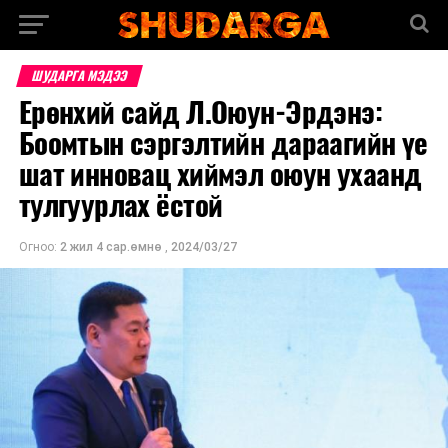
ШУДАРГА МЭДЭЭ
Ерөнхий сайд Л.Оюун-Эрдэнэ:
Боомтын сэргэлтийн дараагийн үе
шат инновац хиймэл оюун ухаанд
тулгуурлах ёстой
Огноо:
2 жил 4 сар.өмнө
,
2024/03/27