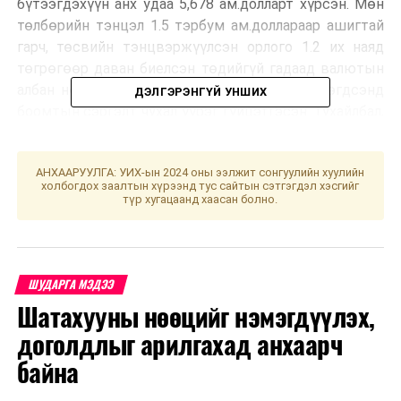
бүтээгдэхүүн анх удаа 5,678 ам.долларт хүрсэн. Мөн
төлбөрийн тэнцэл 1.5 тэрбум ам.доллараар ашигтай
гарч, төсвийн тэнцвэржүүлсэн орлого 1.2 их наяд
төгрөгөөр даван биелсэн төдийгүй гадаад валютын
албан нөөц 4.9 тэрбум ам.доллар болж нэмэгдсэнд
ДЭЛГЭРЭНГҮЙ УНШИХ
боомтын сэргэлт чухал үүрэг гүйцэтгэсэн. Тухайлбал,
боомтын хүчин чадлыг нэмэгдүүлж, биржийн
худалдааг эхлүүлснээр Монгол Улс анх удаа ковидын
АНХААРУУЛГА: УИХ-ын 2024 оны ээлжит сонгуулийн хуулийн
өмнөх үе буюу 2019 онд 36.6 сая тонн нүүрс
холбогдох заалтын хүрээнд тус сайтын сэтгэгдэл хэсгийг
экпортолж байсан үзүүлэлтээ ахиулж 2023 онд 69.6
түр хугацаанд хаасан болно.
сая тонн нүүрс экспортоллоо” гэж хэллээ.
ШУДАРГА МЭДЭЭ
Шатахууны нөөцийг нэмэгдүүлэх,
доголдлыг арилгахад анхаарч
байна