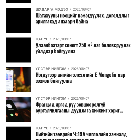
Бүртгэл, хяналтын нэгдсэн системийг Сангийн яам
наймдугаар сард багтаан бэлэн болгоно. Монголбанк
ШУДАРГА МЭДЭЭ
2026/08/07
Шатахууны нөөцийг нэмэгдүүлэх, доголдлыг
болон арилжааны банкуудтай хамтран стратегийн
арилгахад анхаарч байна
бүтээгдэхүүний нөөц бүрдүүлэх, хадгалах, түгээх,
борлуулах бүх шатанд цахим төлбөрийн баримт
үйлдэж, бүртгэлийг ил тод болгох юм.
ЦАГ ҮЕ
2026/08/07
Улаанбаатарт хоногт 250 м³ лаг боловсруулах
үйлдвэр байгуулна
2026 оны намар бэлтгэж, 2027 оны хавар худалдаанд
гаргах нөөцийн махны бүрдүүлэлтэд Нийслэлийн
Засаг дарга Б.Пүрэвдагваг онцгойлон анхаарч
УЛСТӨР НИЙГЭМ
2026/08/07
Нэгдүгээр ангийн элсэлтийг E-Mongolia-аар
ажиллахыг Ерөнхий сайд үүрэг болгожээ.
зохион байгуулна
Нөөцийн махыг цахим системд бүртгэснээр мах
бэлтгэлийн явц, нөөцийн үлдэгдэл ил тод болно. Мөн
УЛСТӨР НИЙГЭМ
2026/08/07
хөнгөлөлттэй зээлийг зориулалтын бусаар ашиглах
Францад иргэд рүү зөвшөөрөлгүй
сурталчилгааны дуудлага хийхийг хориг...
явдлыг таслан зогсоох, хүртээмжийг нэмэгдүүлэх,
өрсөлдөөнийг бий болгох боломжтой гэж үзжээ.
ЦАГ ҮЕ
2026/08/07
Иргэд агуулах, үйлдвэрээс махаа шууд худалдан авах,
Нийтийн тээврийн Ч:19А чиглэлийн замналд