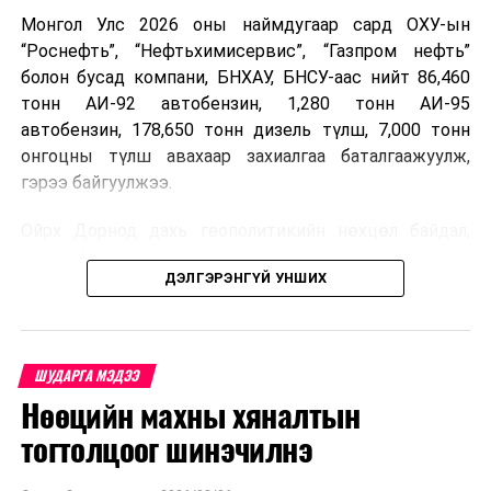
Монгол Улс 2026 оны наймдугаар сард ОХУ-ын
“Роснефть”, “Нефтьхимисервис”, “Газпром нефть”
болон бусад компани, БНХАУ, БНСУ-аас нийт 86,460
тонн АИ-92 автобензин, 1,280 тонн АИ-95
автобензин, 178,650 тонн дизель түлш, 7,000 тонн
онгоцны түлш авахаар захиалгаа баталгаажуулж,
гэрээ байгуулжээ.
Ойрх Дорнод дахь геополитикийн нөхцөл байдал,
Орос, Украины дайнаас шалтгаалсан газрын тосны
ДЭЛГЭРЭНГҮЙ УНШИХ
үнийн өсөлт дэлхийн зах зээлд буураагүй байна.
Үүний улмаас наймдугаар сард хил үнэ тонн тутамд
дахин өсөж, ОХУ болон бусад эх үүсвэрээс худалдан
авах шатахууны үнэ 1,200-2,000 ам.долларт хүрчээ.
УНШСАН:
1732
ШУДАРГА МЭДЭЭ
ДАРААХ МЭДЭЭ
Нөөцийн махны хяналтын
Иймд дотоодын зах зээл дэх үнийн өсөлтийг
Үс шинээр үргээлгэх буюу засуулахад тохиромжгүй
сааруулахын тулд гаалийн болон онцгой албан
тогтолцоог шинэчилнэ
ӨМНӨХ МЭДЭЭ
татварыг тэглэх шаардлага үүссэнийг салбарын сайд
Сонгинохайрхан дүүрэг, Баянхошууны авто замд нүхэн
танилцуулсан байна.