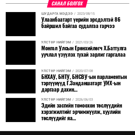
САНАЛ БОЛГОХ
ШУДАРГА МЭДЭЭ
2023/08/15
Улаанбаатарт үерийн эрсдэлтэй 86
байршил байгаа судалгаа гарчээ
УЛСТӨР НИЙГЭМ
2021/03/26
Монгол Улсын Ерөнхийлөгч Х.Баттулга
уучлал үзүүлэх тухай зарлиг гаргалаа
УЛСТӨР НИЙГЭМ
2020/07/08
БНХАУ, БНТУ, БНСВУ-ын парламентын
тэргүүнүүд Г.Занданшатарт УИХ-ын
даргаар дахин...
УЛСТӨР НИЙГЭМ
2026/06/03
Эдийн засгийн томоохон төслүүдийн
хэрэгжилтийг эрчимжүүлж, хуулийн
төслүүдийг яа...