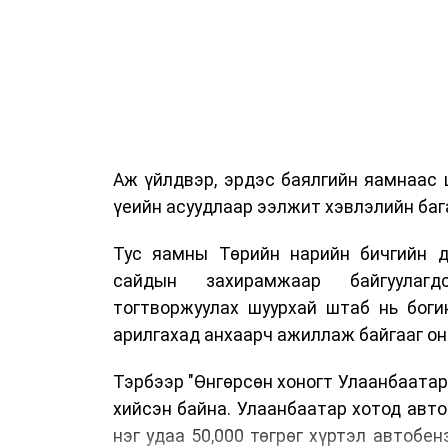
Аж үйлдвэр, эрдэс баялгийн яамнаас 
үеийн асуудлаар ээлжит хэвлэлийн бага
Тус яамны Төрийн нарийн бичгийн д
сайдын захирамжаар байгуулагд
тогтворжуулах шуурхай штаб нь боги
арилгахад анхаарч ажиллаж байгааг он
Тэрбээр "Өнгөрсөн хоногт Улаанбаатар
хийсэн байна. Улаанбаатар хотод авт
нэг удаа 50,000 төгрөг хүртэл автобе