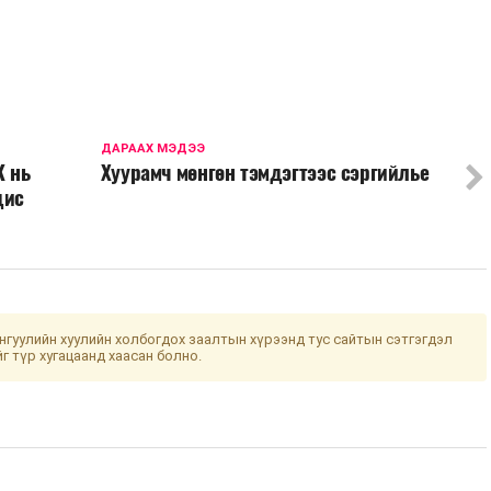
ДАРААХ МЭДЭЭ
К нь
Хуурамч мөнгөн тэмдэгтээс сэргийлье
дис
гуулийн хуулийн холбогдох заалтын хүрээнд тус сайтын сэтгэгдэл
йг түр хугацаанд хаасан болно.