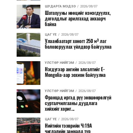
ШУДАРГА МЭДЭЭ
2026/08/07
Шатахууны нөөцийг нэмэгдүүлэх,
доголдлыг арилгахад анхаарч
байна
ЦАГ ҮЕ
2026/08/07
Улаанбаатарт хоногт 250 м³ лаг
боловсруулах үйлдвэр байгуулна
УЛСТӨР НИЙГЭМ
2026/08/07
Нэгдүгээр ангийн элсэлтийг E-
Mongolia-аар зохион байгуулна
УЛСТӨР НИЙГЭМ
2026/08/07
Францад иргэд рүү зөвшөөрөлгүй
сурталчилгааны дуудлага
хийхийг хориг...
ЦАГ ҮЕ
2026/08/07
Нийтийн тээврийн Ч:19А
чиглэлийн замналд түр