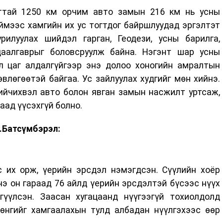
лттай 1250 км орчим авто замын 216 км нь усны
иймээс хамгийн их ус тогтдог байршлуудад эргэлтэт
илуулах шийдэл гарган, Геодези, усны барилга,
аалгаврыг боловсруулж байна. Нэгэнт шар усны
л цаг алдалгүйгээр энэ долоо хоногийн амралтын
лөгөөтэй байгаа. Ус зайлуулах худгийг мөн хийнэ.
хийчихвэл авто болон явган замын насжилт уртсаж,
аад үүсэхгүй болно.
Ч.Батсүмбэрэл:
с их орж, үерийн эрсдэл нэмэгдсэн. Сүүлийн хоёр
нэ он гараад 76 айлд үерийн эрсдэлтэй бүсээс нүүх
үүлсэн. Заасан хугацаанд нүүгээгүй тохиолдолд
рөнгийг хамгаалахын тулд албадан нүүлгэхээс өөр