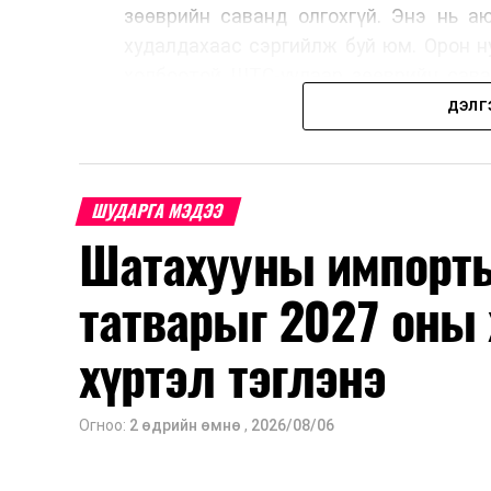
зөөврийн саванд олгохгүй. Энэ нь а
худалдахаас сэргийлж буй юм. Орон н
холбоотой ШТС-уудаар зөөврийн сава
автомашины тэгш, сондгой дугаараар
ДЭЛГ
автобензин олгох зохицуулалт энэ са
үед нөөцийг хэвийн болгох, хэвийн г
Шатахууны нөөцийг нэмэгдүүлэх, ний
ШУДАРГА МЭДЭЭ
үүсвэрийг нэмэгдүүлэх чиглэлд анхаар
Шатахууны импорты
түлш орж ирсэн бөгөөд шилжүүлэн а
үйлдвэр, эрдэс баялгийн яамнаас мэдээ
татварыг 2027 оны 
хүртэл тэглэнэ
Огноо:
2 өдрийн өмнө
,
2026/08/06