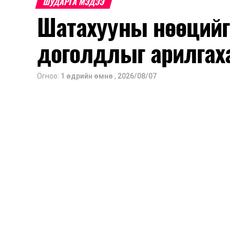
ШУДАРГА МЭДЭЭ
Шатахууны нөөцийг
доголдлыг арилгах
Огноо:
1 өдрийн өмнө
,
2026/08/07