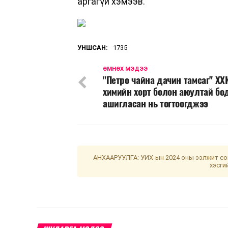
аргагүй хэмээв.
УНШСАН:
1735
ӨМНӨХ МЭДЭЭ
"Петро чайна дачин тамсаг" ХХ
химийн хорт болон аюултай бо
ашигласан нь тогтоогджээ
АНХААРУУЛГА: УИХ-ын 2024 оны ээлжит сон
хэсги