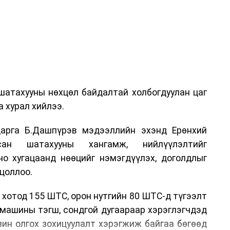
шатахууны нөхцөл байдалтай холбогдуулан цаг
 хурал хийлээ.
арга Б.Дашпүрэв мэдээллийн эхэнд Ерөнхий
сан шатахууны хангамж, нийлүүлэлтийг
но хугацаанд нөөцийг нэмэгдүүлэх, доголдлыг
цоллоо.
 хотод 155 ШТС, орон нутгийн 80 ШТС-д түгээлт
омашины тэгш, сондгой дугаараар хэрэглэгчдэд
нзин олгох зохицуулалт хэрэгжиж байгаа бөгөөд