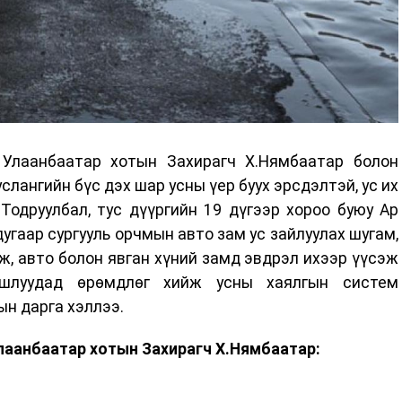
 Улаанбаатар хотын Захирагч Х.Нямбаатар болон
слангийн бүс дэх шар усны үер буух эрсдэлтэй, ус их
Тодруулбал, тус дүүргийн 19 дүгээр хороо буюу Ар
угаар сургууль орчмын авто зам ус зайлуулах шугам,
ож, авто болон явган хүний замд эвдрэл ихээр үүсэж
шлуудад өрөмдлөг хийж усны хаялгын систем
ын дарга хэллээ.
лаанбаатар хотын Захирагч Х.Нямбаатар: