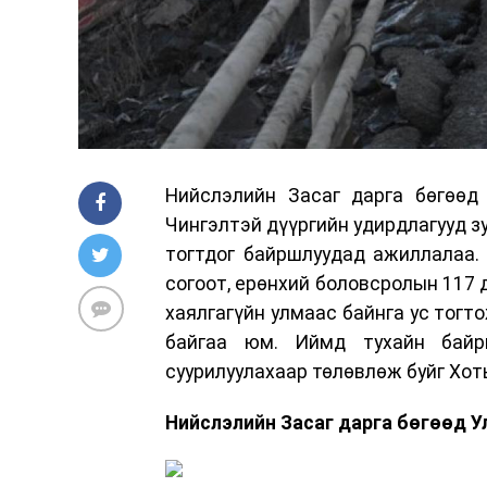
Нийслэлийн Засаг дарга бөгөөд
Чингэлтэй дүүргийн удирдлагууд зу
тогтдог байршлуудад ажиллалаа. 
согоот, ерөнхий боловсролын 117 д
хаялгагүйн улмаас байнга ус тогт
байгаа юм. Иймд тухайн байр
суурилуулахаар төлөвлөж буйг Хот
Нийслэлийн Засаг дарга бөгөөд У