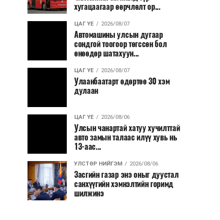
хугацаагаар өөрчлөлт ор...
ЦАГ ҮЕ
2026/08/07
Автомашины улсын дугаар
сондгой тоогоор төгссөн бол
өнөөдөр шатахуун...
ЦАГ ҮЕ
2026/08/07
Улаанбаатарт өдөртөө 30 хэм
дулаан
ЦАГ ҮЕ
2026/08/06
Улсын чанартай хатуу хучилттай
авто замын талаас илүү хувь нь
13-аас...
УЛСТӨР НИЙГЭМ
2026/08/06
Засгийн газар энэ оныг дуустал
санхүүгийн хэмнэлтийн горимд
шилжинэ