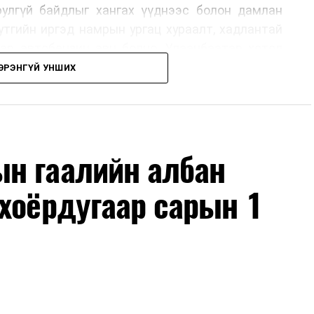
юулгүй байдлыг хангах үүднээс болон дамлан
утгийн иргэд намрын ургац хураалт, хадлантай
ар автобензин авч болно. Улаанбаатар хотод
 хэрэглэгчдэд нэг удаа 50,000 төгрөг хүртэл
ЭРЭНГҮЙ УНШИХ
рын 15-ны өдрийг хүртэл үргэлжлэх бөгөөд энэ
оримоор ажлаа үргэлжүүлнэ гэж найдаж байна.
лүүлэлтийг тогтворжуулах хүрээнд бусад эх
ч байна. Замын-Үүд боомтоор 2000 тонн дизель
н гаалийн албан
чих ажиллагаа хийгдэж байна" гэлээ
гэж Аж
ллээ.
хоёрдугаар сарын 1