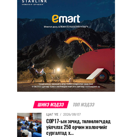
ШИНЭ МЭДЭЭ
ТОП МЭДЭЭ
ЦАГ ҮЕ
2026/08/07
COP17-ын зочид, төлөөлөгчдөд
үйлчлэх 250 орчим жолоочийг
сургалтад х...