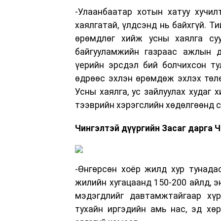
-Улаанбаатар хотын хатуу хучи
хаялгатай, үлдсэнд нь байхгүй. Т
өрөмдлөг хийж усны хаялга суур
байгууламжийн газраас ажлын д
үерийн эрсдэл бий болчихсон ту
өдрөөс эхлэн өрөмдөж эхлэх төлөв
Усны хаялга, ус зайлуулах худаг 
тээврийн хэрэгслийн хөдөлгөөнд с
Чингэлтэй дүүргийн Засаг дарга 
-Өнгөрсөн хоёр жилд хур тунада
жилийн хугацаанд 150-200 айлд, э
мэдэгдлийг давтамжтайгаар хүрг
тухайн иргэдийн амь нас, эд хө