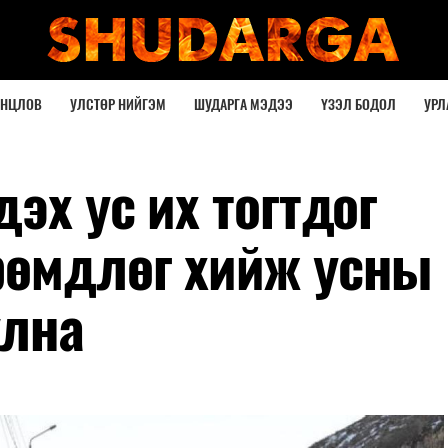
ОНЦЛОВ
УЛСТӨР НИЙГЭМ
ШУДАРГА МЭДЭЭ
ҮЗЭЛ БОДОЛ
УРЛ
дэх ус их тогтдог
рөмдлөг хийж усны
улна