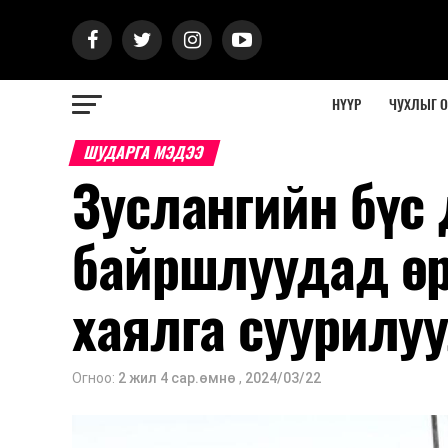
НҮҮР
ЧУХЛЫГ 
ШУДАРГА МЭДЭЭ
Зуслангийн бүс 
байршлуудад ө
хаялга суурилу
Огноо:
2 жил 4 сар.өмнө
,
2024/03/22