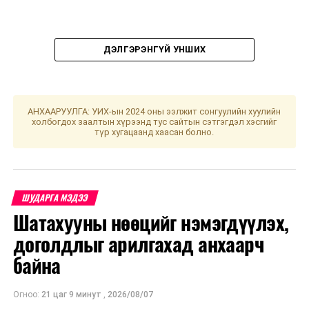
ДЭЛГЭРЭНГҮЙ УНШИХ
АНХААРУУЛГА: УИХ-ын 2024 оны ээлжит сонгуулийн хуулийн
УНШСАН:
1737
холбогдох заалтын хүрээнд тус сайтын сэтгэгдэл хэсгийг
түр хугацаанд хаасан болно.
ДАРААХ МЭДЭЭ
Том малын зүй бус хорогдол улсын хэмжээнд 3.5 сая
болжээ
ӨМНӨХ МЭДЭЭ
ШУДАРГА МЭДЭЭ
УИХ-ын 2024 оны Хаврын ээлжит чуулган өнөөдөр
Шатахууны нөөцийг нэмэгдүүлэх,
нээлтээ хийнэ
доголдлыг арилгахад анхаарч
байна
Огноо:
21 цаг 9 минут
,
2026/08/07