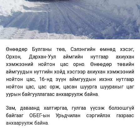
Өнөөдөр Булганы төв, Сэлэнгийн өмнөд хэсэг,
Орхон, Дархан-Уул аймгийн нутгаар ахиухан
хэмжээний нойтон цас орно. Өнөөдөр төвийн
аймгуудын нутгийн хойд хэсгээр ахиухан хэмжээний
нойтон цас, 16-нд зүүн аймгуудын ихэнх нутгаар
нойтон цас, цас орж, цасан шуурга шуурахыг цаг
уурын байгууллагаас анхааруулж байна.
Зам, даваанд халтиргаа, гулгаа үүсэж болзошгүй
байгааг ОБЕГ-ын Урьдчилан сэргийлэх газраас
анхааруулж байна.