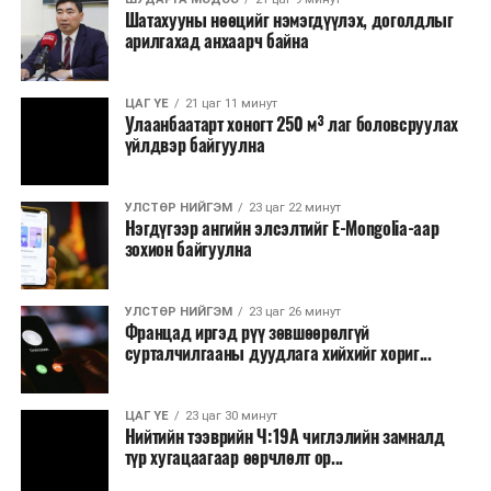
Шатахууны нөөцийг нэмэгдүүлэх, доголдлыг
болон арилжааны банкуудтай хамтран стратегийн
арилгахад анхаарч байна
бүтээгдэхүүний нөөц бүрдүүлэх, хадгалах, түгээх,
борлуулах бүх шатанд цахим төлбөрийн баримт
үйлдэж, бүртгэлийг ил тод болгох юм.
ЦАГ ҮЕ
21 цаг 11 минут
Улаанбаатарт хоногт 250 м³ лаг боловсруулах
үйлдвэр байгуулна
2026 оны намар бэлтгэж, 2027 оны хавар худалдаанд
гаргах нөөцийн махны бүрдүүлэлтэд Нийслэлийн
Засаг дарга Б.Пүрэвдагваг онцгойлон анхаарч
УЛСТӨР НИЙГЭМ
23 цаг 22 минут
Нэгдүгээр ангийн элсэлтийг E-Mongolia-аар
ажиллахыг Ерөнхий сайд үүрэг болгожээ.
зохион байгуулна
Нөөцийн махыг цахим системд бүртгэснээр мах
бэлтгэлийн явц, нөөцийн үлдэгдэл ил тод болно. Мөн
УЛСТӨР НИЙГЭМ
23 цаг 26 минут
хөнгөлөлттэй зээлийг зориулалтын бусаар ашиглах
Францад иргэд рүү зөвшөөрөлгүй
сурталчилгааны дуудлага хийхийг хориг...
явдлыг таслан зогсоох, хүртээмжийг нэмэгдүүлэх,
өрсөлдөөнийг бий болгох боломжтой гэж үзжээ.
ЦАГ ҮЕ
23 цаг 30 минут
Иргэд агуулах, үйлдвэрээс махаа шууд худалдан авах,
Нийтийн тээврийн Ч:19А чиглэлийн замналд
түр хугацаагаар өөрчлөлт ор...
малчид системээр дамжуулан бүтээгдэхүүнээ
эцсийн хэрэглэгчид борлуулах боломж бүрдэх юм.