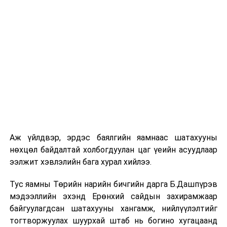
Аж үйлдвэр, эрдэс баялгийн яамнаас шатахууны
нөхцөл байдалтай холбогдуулан цаг үеийн асуудлаар
ээлжит хэвлэлийн бага хурал хийлээ.
Тус яамны Төрийн нарийн бичгийн дарга Б.Дашпүрэв
мэдээллийн эхэнд Ерөнхий сайдын захирамжаар
байгуулагдсан шатахууны хангамж, нийлүүлэлтийг
тогтворжуулах шуурхай штаб нь богино хугацаанд