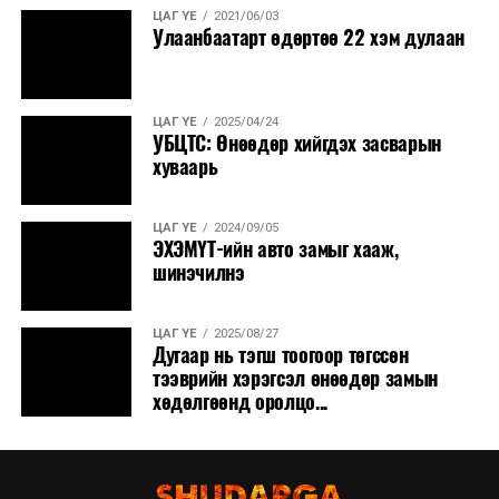
ЦАГ ҮЕ
2021/06/03
Улаанбаатарт өдөртөө 22 хэм дулаан
ЦАГ ҮЕ
2025/04/24
УБЦТС: Өнөөдөр хийгдэх засварын
хуваарь
ЦАГ ҮЕ
2024/09/05
ЭХЭМҮТ-ийн авто замыг хааж,
шинэчилнэ
ЦАГ ҮЕ
2025/08/27
Дугаар нь тэгш тоогоор төгссөн
тээврийн хэрэгсэл өнөөдөр замын
хөдөлгөөнд оролцо...