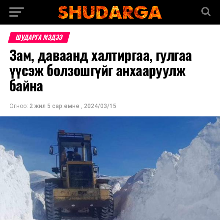
ШУДАРГА МЭДЭЭ
Зам, даваанд халтиргаа, гулгаа
үүсэж болзошгүйг анхааруулж
байна
Огноо:
2 жил 5 сар.өмнө
,
2024/03/15