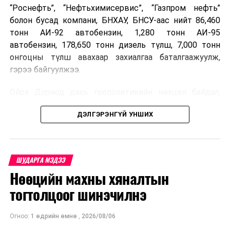
“Роснефть”, “Нефтьхимисервис”, “Газпром нефть”
болон бусад компани, БНХАУ, БНСУ-аас нийт 86,460
тонн АИ-92 автобензин, 1,280 тонн АИ-95
автобензин, 178,650 тонн дизель түлш, 7,000 тонн
онгоцны түлш авахаар захиалгаа баталгаажуулж,
гэрээ байгуулжээ.
Ойрх Дорнод дахь геополитикийн нөхцөл байдал,
Орос, Украины дайнаас шалтгаалсан газрын тосны
ДЭЛГЭРЭНГҮЙ УНШИХ
үнийн өсөлт дэлхийн зах зээлд буураагүй байна.
Үүний улмаас наймдугаар сард хил үнэ тонн тутамд
дахин өсөж, ОХУ болон бусад эх үүсвэрээс худалдан
авах шатахууны үнэ 1,200-2,000 ам.долларт хүрчээ.
ШУДАРГА МЭДЭЭ
Нөөцийн махны хяналтын
Иймд дотоодын зах зээл дэх үнийн өсөлтийг
сааруулахын тулд гаалийн болон онцгой албан
тогтолцоог шинэчилнэ
татварыг тэглэх шаардлага үүссэнийг салбарын сайд
танилцуулсан байна.
Огноо:
1 өдрийн өмнө
,
2026/08/06