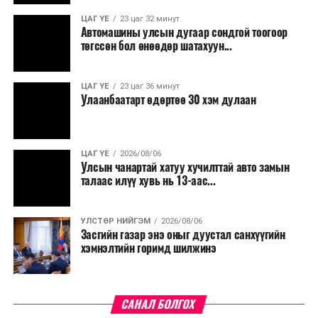
ЦАГ ҮЕ
23 цаг 32 минут
Түүнчлэн түлш, улаанбуудай, хүнсний ногооны нөөц
Автомашины улсын дугаар сондгой тоогоор
бүрдүүлэх зоорь, агуулах барих аж ахуйн нэгжүүдэд
төгссөн бол өнөөдөр шатахуун...
хөнгөлөлттэй зээл олгох, цахилгааны хөнгөлөлт
үзүүлэхийг салбарын сайд нарт үүрэг болголоо.
ЦАГ ҮЕ
23 цаг 36 минут
Улаанбаатарт өдөртөө 30 хэм дулаан
ЦАГ ҮЕ
2026/08/06
Улсын чанартай хатуу хучилттай авто замын
талаас илүү хувь нь 13-аас...
УЛСТӨР НИЙГЭМ
2026/08/06
Засгийн газар энэ оныг дуустал санхүүгийн
хэмнэлтийн горимд шилжинэ
САНАЛ БОЛГОХ