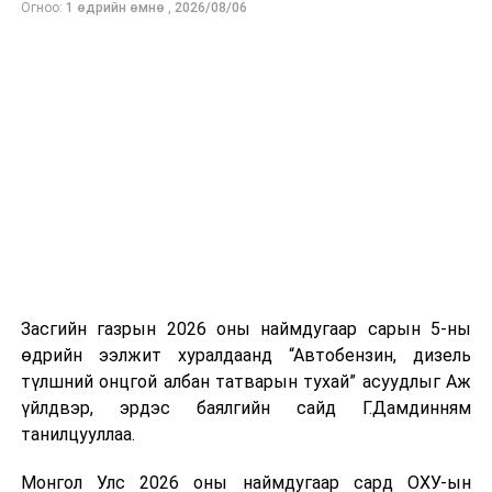
Огноо:
1 өдрийн өмнө
,
2026/08/06
нийлүүлэлтийг тогтворжуулах хүрээнд бусад эх
үүсвэрийг нэмэгдүүлэх чиглэлд анхаарч байна.
Замын-Үүд боомтоор 2000 тонн дизель түлш орж
ирсэн бөгөөд шилжүүлэн ачих ажиллагаа хийгдэж
байна" гэлээ
гэж Аж үйлдвэр, эрдэс баялгийн яамнаас
мэдээллээ.
Засгийн газрын 2026 оны наймдугаар сарын 5-ны
өдрийн ээлжит хуралдаанд “Автобензин, дизель
түлшний онцгой албан татварын тухай” асуудлыг Аж
үйлдвэр, эрдэс баялгийн сайд Г.Дамдинням
танилцууллаа.
Монгол Улс 2026 оны наймдугаар сард ОХУ-ын