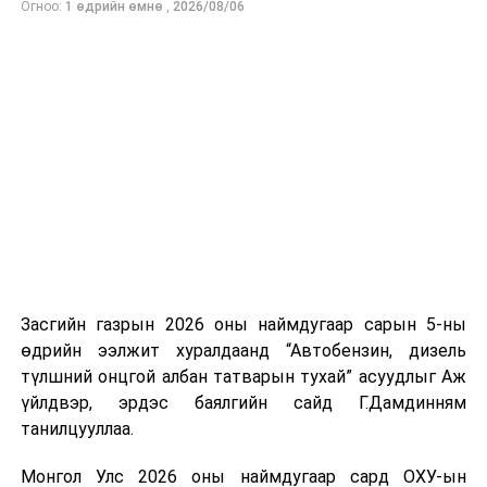
Огноо:
1 өдрийн өмнө
,
2026/08/06
нийлүүлэлтийг тогтворжуулах хүрээнд бусад эх
үүсвэрийг нэмэгдүүлэх чиглэлд анхаарч байна.
Замын-Үүд боомтоор 2000 тонн дизель түлш орж
ирсэн бөгөөд шилжүүлэн ачих ажиллагаа хийгдэж
байна" гэлээ
гэж Аж үйлдвэр, эрдэс баялгийн яамнаас
мэдээллээ.
Засгийн газрын 2026 оны наймдугаар сарын 5-ны
өдрийн ээлжит хуралдаанд “Автобензин, дизель
түлшний онцгой албан татварын тухай” асуудлыг Аж
үйлдвэр, эрдэс баялгийн сайд Г.Дамдинням
танилцууллаа.
Монгол Улс 2026 оны наймдугаар сард ОХУ-ын