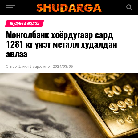
ШУДАРГА МЭДЭЭ
Монголбанк хоёрдугаар сард
1281 кг үнэт металл худалдан
авлаа
Огноо:
2 жил 5 сар.өмнө
,
2024/03/05