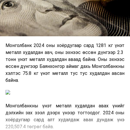
Монголбанк 2024 оны хоёрдугаар сард 1281 кг үнэт
металл худалдан авч, оны эхнээс өссөн дүнгээр 2.3
тонн үнэт металл худалдан аваад байна. Оны эхнээс
өссөн дүнгээр Баянхонгор аймаг дахь Монголбанкны
хэлтэс 75.8 кг үнэт металл тус тус худалдан авсан
байна.
Монголбанкны үнэт металл худалдан авах үнийг
дэлхийн зах зээл дээрх үнээр тогтоодог. 2024 оны
хоёрдугаар сард алт худалдаж авах дундаж үнэ
220,507.4 төгрөг байв.