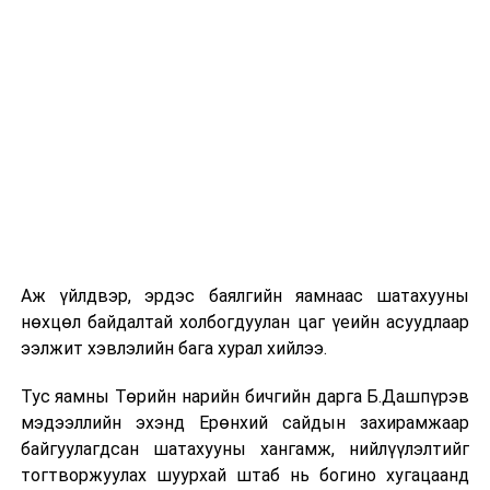
Аж үйлдвэр, эрдэс баялгийн яамнаас шатахууны
нөхцөл байдалтай холбогдуулан цаг үеийн асуудлаар
ээлжит хэвлэлийн бага хурал хийлээ.
Тус яамны Төрийн нарийн бичгийн дарга Б.Дашпүрэв
мэдээллийн эхэнд Ерөнхий сайдын захирамжаар
байгуулагдсан шатахууны хангамж, нийлүүлэлтийг
тогтворжуулах шуурхай штаб нь богино хугацаанд