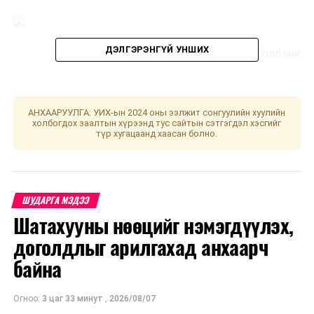
ДЭЛГЭРЭНГҮЙ УНШИХ
Эх сурвалж: Монголбанк
УНШСАН:
2016
АНХААРУУЛГА: УИХ-ын 2024 оны ээлжит сонгуулийн хуулийн
ДАРААХ МЭДЭЭ
холбогдох заалтын хүрээнд тус сайтын сэтгэгдэл хэсгийг
Зудын үнэлгээгээр 11 аймгийн 50 суманд мөсөн буюу
түр хугацаанд хаасан болно.
төмөр зудтай байна
ӨМНӨХ МЭДЭЭ
Шар усны үерээс сэрэмжлүүлж байна
ШУДАРГА МЭДЭЭ
Шатахууны нөөцийг нэмэгдүүлэх,
доголдлыг арилгахад анхаарч
байна
Огноо:
3 цаг 33 минут
,
2026/08/07