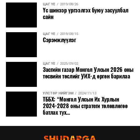
ЦАГ ҮЕ
2019/08/26
Үс шинээр үргээлгэх буюу засуулбал
сайн
ЦАГ ҮЕ
2019/08/15
Сэрэмжлүүлэг
ЦАГ ҮЕ
2025/09/02
Засгийн газар Монгол Улсын 2026 оны
төсвийн төслийг УИХ-д өргөн барилаа
УЛСТӨР НИЙГЭМ
2024/11/13
ТББХ: “Монгол Улсын Их Хурлын
2024-2028 оны стратеги төлөвлөгөө
батлах тух...