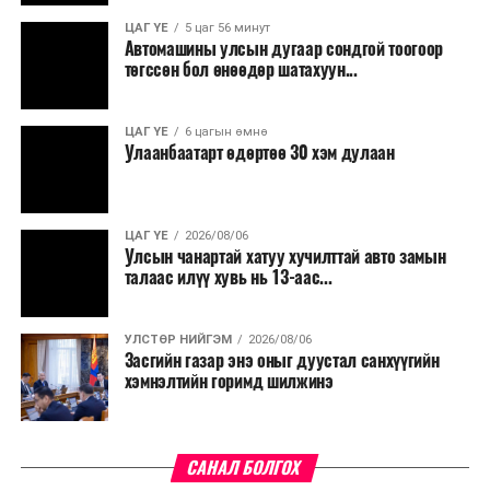
ЦАГ ҮЕ
5 цаг 56 минут
Түүнчлэн түлш, улаанбуудай, хүнсний ногооны нөөц
Автомашины улсын дугаар сондгой тоогоор
бүрдүүлэх зоорь, агуулах барих аж ахуйн нэгжүүдэд
төгссөн бол өнөөдөр шатахуун...
хөнгөлөлттэй зээл олгох, цахилгааны хөнгөлөлт
үзүүлэхийг салбарын сайд нарт үүрэг болголоо.
ЦАГ ҮЕ
6 цагын өмнө
Улаанбаатарт өдөртөө 30 хэм дулаан
ЦАГ ҮЕ
2026/08/06
Улсын чанартай хатуу хучилттай авто замын
талаас илүү хувь нь 13-аас...
УЛСТӨР НИЙГЭМ
2026/08/06
Засгийн газар энэ оныг дуустал санхүүгийн
хэмнэлтийн горимд шилжинэ
САНАЛ БОЛГОХ