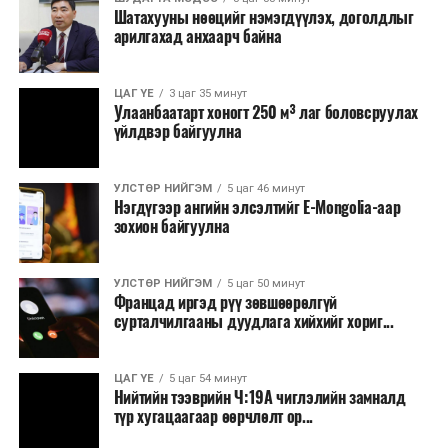
Шатахууны нөөцийг нэмэгдүүлэх, доголдлыг
болон арилжааны банкуудтай хамтран стратегийн
арилгахад анхаарч байна
бүтээгдэхүүний нөөц бүрдүүлэх, хадгалах, түгээх,
борлуулах бүх шатанд цахим төлбөрийн баримт
үйлдэж, бүртгэлийг ил тод болгох юм.
ЦАГ ҮЕ
3 цаг 35 минут
Улаанбаатарт хоногт 250 м³ лаг боловсруулах
үйлдвэр байгуулна
2026 оны намар бэлтгэж, 2027 оны хавар худалдаанд
гаргах нөөцийн махны бүрдүүлэлтэд Нийслэлийн
Засаг дарга Б.Пүрэвдагваг онцгойлон анхаарч
УЛСТӨР НИЙГЭМ
5 цаг 46 минут
Нэгдүгээр ангийн элсэлтийг E-Mongolia-аар
ажиллахыг Ерөнхий сайд үүрэг болгожээ.
зохион байгуулна
Нөөцийн махыг цахим системд бүртгэснээр мах
бэлтгэлийн явц, нөөцийн үлдэгдэл ил тод болно. Мөн
УЛСТӨР НИЙГЭМ
5 цаг 50 минут
хөнгөлөлттэй зээлийг зориулалтын бусаар ашиглах
Францад иргэд рүү зөвшөөрөлгүй
сурталчилгааны дуудлага хийхийг хориг...
явдлыг таслан зогсоох, хүртээмжийг нэмэгдүүлэх,
өрсөлдөөнийг бий болгох боломжтой гэж үзжээ.
ЦАГ ҮЕ
5 цаг 54 минут
Иргэд агуулах, үйлдвэрээс махаа шууд худалдан авах,
Нийтийн тээврийн Ч:19А чиглэлийн замналд
түр хугацаагаар өөрчлөлт ор...
малчид системээр дамжуулан бүтээгдэхүүнээ
эцсийн хэрэглэгчид борлуулах боломж бүрдэх юм.