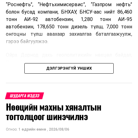
“Роснефть”, “Нефтьхимисервис”, “Газпром нефть”
болон бусад компани, БНХАУ, БНСУ-аас нийт 86,460
тонн АИ-92 автобензин, 1,280 тонн АИ-95
автобензин, 178,650 тонн дизель түлш, 7,000 тонн
онгоцны түлш авахаар захиалгаа баталгаажуулж,
гэрээ байгуулжээ.
Ойрх Дорнод дахь геополитикийн нөхцөл байдал,
Орос, Украины дайнаас шалтгаалсан газрын тосны
ДЭЛГЭРЭНГҮЙ УНШИХ
үнийн өсөлт дэлхийн зах зээлд буураагүй байна.
Үүний улмаас наймдугаар сард хил үнэ тонн тутамд
дахин өсөж, ОХУ болон бусад эх үүсвэрээс худалдан
авах шатахууны үнэ 1,200-2,000 ам.долларт хүрчээ.
ШУДАРГА МЭДЭЭ
Нөөцийн махны хяналтын
Иймд дотоодын зах зээл дэх үнийн өсөлтийг
сааруулахын тулд гаалийн болон онцгой албан
тогтолцоог шинэчилнэ
татварыг тэглэх шаардлага үүссэнийг салбарын сайд
танилцуулсан байна.
Огноо:
1 өдрийн өмнө
,
2026/08/06