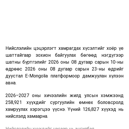
“Сан Петролиум” ХХК нь Сонгинохайрхан дүүргийн 20
дугаар хороонд 16,000м³ үүнээс 8000м3-ийн
багтаамжтай савыг өөрийн хөрөнгө оруулалтаар
барьж байна. Үлдсэн 8000м3 агуулахын нийт хөрөнгө
оруулалтын хэмжээ нь 10.0 тэрбум төгрөг бөгөөд
жилийн есөн хувийн хүүтэй хөнгөлөлттэй зээлийн
хүрээнд 10.0 тэрбум төгрөгийн санхүүжилт
Нийслэлийн цэцэрлэгт хамрагдах хүсэлтийг хоёр үе
арилжааны банкнаас авчээ. Газрын тосны
шаттайгаар зохион байгуулах бөгөөд нэгдүгээр
бүтээгдэхүүний агуулахын барилга угсралтын ажлын
шатны бүртгэлийг 2026 оны 08 дугаар сарын 10-ны
гүйцэтгэл 95 хувьтай байгаа бөгөөд 2026 оны
өдрөөс 2026 оны 08 дугаар сарын 23-ны өдрийг
наймдугаар сарын 20-ны дотор бүрэн дуусгаж,
дуустал E-Mongolia платформоор дамжуулан хүлээн
ашиглалтад оруулах гэж байна. Эдгээр агуулах
авна.
ашиглалтад орсноор Улаанбаатар хотын АИ-92-ийн
хэрэглээний 13 хоногийн хэрэгцээг бүрэн хангах юм.
2026–2027 оны хичээлийн жилд улсын хэмжээнд
Ерөнхий сайд тус агуулахыг ашиглалтад хүлээн
258,921 хүүхдийг сургуулийн өмнөх боловсролд
авахад зөвшөөрлийн саад бэрхшээл учруулахгүй
хамруулах хэрэгцээ үүснэ. Үүний 126,827 хүүхэд нь
байхыг холбогдох албаныханд үүрэг болгов.
нийслэлд хамаарна.
Нийслэлийн хүүхдийг насаар нь ангилбал