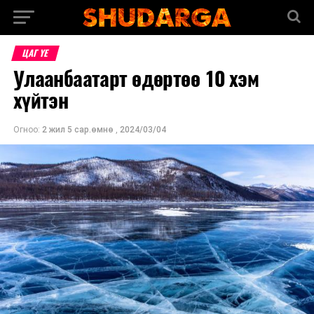
ЦАГ ҮЕ
Улаанбаатарт өдөртөө 10 хэм
хүйтэн
Огноо:
2 жил 5 сар.өмнө
,
2024/03/04