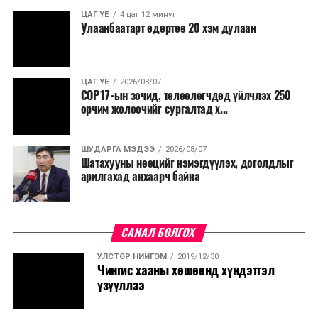
ЦАГ ҮЕ
4 цаг 12 минут
Улаанбаатарт өдөртөө 20 хэм дулаан
ЦАГ ҮЕ
2026/08/07
COP17-ын зочид, төлөөлөгчдөд үйлчлэх 250
орчим жолоочийг сургалтад х...
ШУДАРГА МЭДЭЭ
2026/08/07
Шатахууны нөөцийг нэмэгдүүлэх, доголдлыг
арилгахад анхаарч байна
САНАЛ БОЛГОХ
УЛСТӨР НИЙГЭМ
2019/12/30
Чингис хааны хөшөөнд хүндэтгэл
үзүүллээ