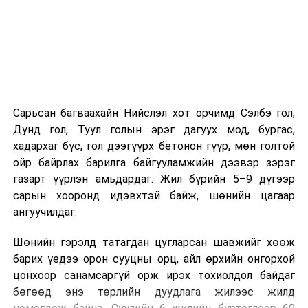
08 дугаар сарын 07-ны өдрөөс өмнө
баталгаажуулсан байх.
Харин “Шунхлай” ХХК 100,000 м³ буюу Монгол Улсад
хамгийн том хүчин чадалтайд тооцогдох газрын
тосны бүтээгдэхүүний агуулахыг
Сонгинохайрхандүүргийн 21 дүгээр хороонд барьж
байна. Тус бүр нь 14,000 м³ нэрлэсэн багтаамжтай, 36
Сарьсан багваахайн Нийслэл хот орчимд Сэлбэ гол,
метрийн диаметр, 14.5 метрийн өндөртэй долоон
Дунд гол, Туул голын эрэг дагуух мод, бургас,
босоо ган сав барихаар төлөвлөсөн. Нийт хөрөнгө
хадархаг бүс, гол дээгүүрх бетонон гүүр, мөн голтой
оруулалтын хэмжээ 151.26 тэрбум төгрөг бөгөөд
ойр байрлах барилга байгууламжийн дээвэр зэрэг
жилийн 9 хувийн хүүтэй хөнгөлөлттэй зээлийн
газарт үүрлэн амьдардаг. Жил бүрийн 5–9 дүгээр
хүрээнд арилжааны банкнаас 151.0 тэрбумын
сарын хооронд идэвхтэй байж, шөнийн цагаар
санхүүжилт авсан байна. Газрын тосны
ангуучилдаг.
бүтээгдэхүүний агуулахын барилга угсралтын ажлын
гүйцэтгэл нь 40 хувьтай байгаа бөгөөд 2027 оны 12
Шөнийн гэрэлд татагдан цугларсан шавжийг хөөж
дүгээр сарын 31-нд багтаан бүрэн ашиглалтад
барих үедээ орон сууцны орц, айл өрхийн онгорхой
оруулахаар төлөвлөснийг “Шунхлай” ХХК-ийн техник
цонхоор санамсаргүй орж ирэх тохиолдол байдаг
технологи хариуцсан захирал Ш.Гэрэлт-Од хэлэв. Тус
бөгөөд энэ төрлийн дуудлага жилээс жилд
агуулах ашиглалтад орсноор улсын хэрэглээний 8-9