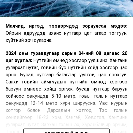
Малчид, иргэд, тээвэрчдэд зориулсан мэдээ:
Ойрын өдрүүдэд ихэнх нутгаар цаг агаар тогтуун,
хүйтний эрч суларна.
2024 оны гуравдугаар сарын 04-ний 08 цагаас 20
цаг хүртэл:
Нутгийн өмнөд хэсгээр үүлшинэ. Хангайн
уулархаг нутаг, говийн бүс нутгийн хойд хэсгээр цас
орно. Бусад нутгаар багавтар үүлтэй, цас орохгүй.
Салхи говийн аймгуудын нутгийн өмнөд хэсгээр
баруун өмнөөс хойш эргэж, бусад нутгаар баруун
хойноос секундэд 5-10 метр, говь, талын нутгаар
секундэд 12-14 метр хүрч ширүүснэ. Увс нуурын
хотгор болон Дархадын хотгор, Тэс голын
хөндийгөөр 18-23 хэм, Хангай, Хөвсгөл, Хэнтийн
уулархаг нутаг, Завхан голын эх, Хүрэнбэлчир орчим,
Тэрэлж голын хөндийгөөр 9-14 хэм хүйтэн, говийн