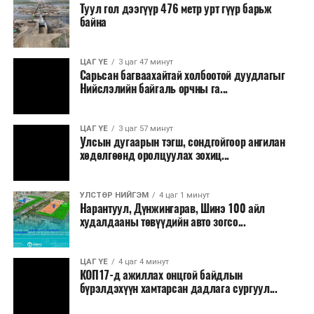
Туул гол дээгүүр 476 метр урт гүүр барьж
байна
ЦАГ ҮЕ
3 цаг 47 минут
Сарьсан багваахайтай холбоотой дуудлагыг
Ерөнхий сайд хэлсэн үгэндээ, Манай Засгийн газар 33
Нийслэлийн байгаль орчны га...
жилийн дараа анх удаа 22 шатахууны нөөц сав барих
ажил эхлүүлсэн. Мөн хоёр жил гацсан Газрын тос
ЦАГ ҮЕ
3 цаг 57 минут
боловсруулах үйлдвэрийн ажлыг гацаанаас гаргалаа.
Улсын дугаарын тэгш, сондгойгоор ангилан
Үр дүнд нь 20 хувийн гүйцэтгэлтэй гацсан
хөдөлгөөнд оролцуулах зохиц...
үйлдвэрийн бүтээн байгуулалт 60 хувьд хүрч
үргэлжилж байна. 30 жил гацсан газрын тос
УЛСТӨР НИЙГЭМ
4 цаг 1 минут
нийлүүлэх, эрэл хайгуулын ажлыг эхлүүллээ. 14
Нарантуул, Дүнжингарав, Шинэ 100 айл
байршилд Олон улсын нээлттэй сонгон шалгаруулалт
худалдааны төвүүдийн авто зогсо...
зарласан. Засгийн газар үнийн өсөлтийн эсрэг, дэлхий
дахины нөхцөл байдлаас хамаарч эх орондоо үүсэх
ЦАГ ҮЕ
4 цаг 4 минут
сөрөг нөлөөг даван туулахын төлөө бүх шатандаа
КОП17-д ажиллах онцгой байдлын
хичээн ажиллаж байна хэмээв.
бүрэлдэхүүн хамтарсан дадлага сургуул...