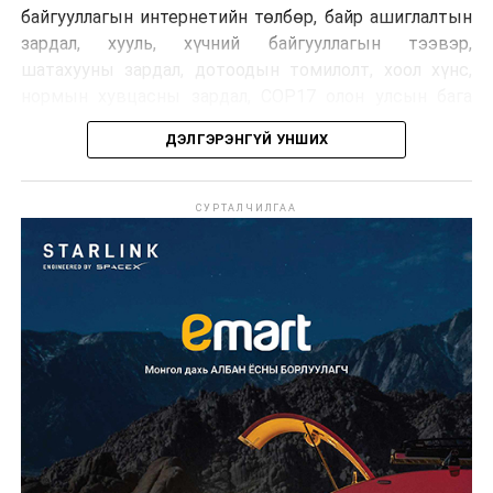
байгууллагын интернетийн төлбөр, байр ашиглалтын
зардал, хууль, хүчний байгууллагын тээвэр,
шатахууны зардал, дотоодын томилолт, хоол хүнс,
нормын хувцасны зардал, COP17 олон улсын бага
хурлын зардал, Засгийн газрын өр, орон нутгийн нөөц
ДЭЛГЭРЭНГҮЙ УНШИХ
хөрөнгийн санхүүжилтийг хэвийн үргэлжлүүлэхээр
шийдвэрлэжээ.
СУРТАЛЧИЛГАА
Харин дараах зардлыг хязгаарлахаар болсон байна.
Үүнд:
Олон улсын болон Засгийн газрын
шийдвэртэйгээс бусад хурал, зөвлөгөөн, ой,
тэмдэглэлт өдөр, найр наадам, соёлын арга
хэмжээ;
Урьдчилан төлөвлөсөн төрийн өндөр албан
тушаалтны томилолтоос бусад гадаад
томилолт, гадаадын зочин хүлээн авах зардал;