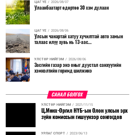
ЦАГ ҮЕ
2026/08/07
Улаанбаатарт өдөртөө 30 хэм дулаан
ЦАГ ҮЕ
2026/08/06
Улсын чанартай хатуу хучилттай авто замын
талаас илүү хувь нь 13-аас...
УЛСТӨР НИЙГЭМ
2026/08/06
Засгийн газар энэ оныг дуустал санхүүгийн
хэмнэлтийн горимд шилжинэ
САНАЛ БОЛГОХ
УЛСТӨР НИЙГЭМ
2021/11/15
Ц.Мөнх-Оргил НҮБ-ын Олон улсын эрх
зүйн комиссын гишүүнээр сонгогдов
УРЛАГ СПОРТ
2023/06/13