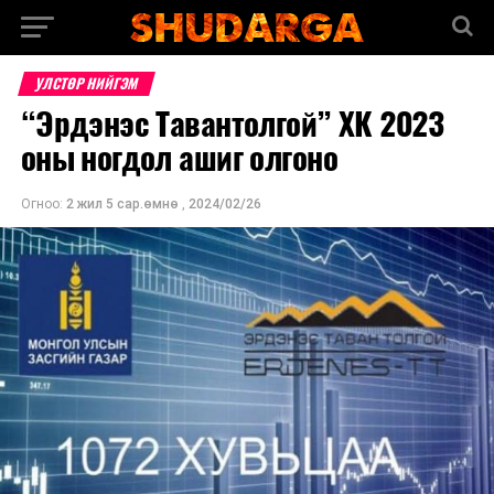
УЛСТӨР НИЙГЭМ
“Эрдэнэс Тавантолгой” ХК 2023
оны ногдол ашиг олгоно
Огноо:
2 жил 5 сар.өмнө
,
2024/02/26