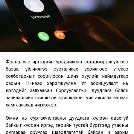
2026 оны 9 дүгээр сарын 1-нээс цахимаар
эхэлнэ.
2026 оны 9 дүгээр сарын 14-нөөс танхимаар
үргэлжилнэ.
Оюутны дотуур байр
Франц улс иргэдийн урьдчилсан зөвшөөрөлгүйгээр
2026 оны 9 дүгээр сарын 13-наас оюутнуудыг
бараа, үйлчилгээ сурталчлах зорилгоор утсаар
дотуур байранд оруулж эхэлнэ.
холбогдохыг хориглосон шинэ хуулийг наймдугаар
Сургууль, цэцэрлэгийн үйл ажиллагааны
сарын 11-нээс хэрэгжүүлнэ. Уг зохицуулалт нь
зохицуулалт
иргэдийг залхаасан борлуулалтын дуудлага болон
залилангийн шинжтэй арилжааны үйл ажиллагаанаас
2026 оны 8 дугаар сарын 17–28-ны өдрүүдэд
хамгаалахад чиглэжээ.
нийслэлийн бүх сургууль, цэцэрлэгт ажлын
Өмнө нь сурталчилгааны дуудлага хүлээн авахгүй
байранд элсэлт, бүртгэл болон бусад аливаа
байхыг хүссэн иргэд төрийн тусгай бүртгэлд утасны
арга хэмжээ зохион байгуулахгүй болно.
дугаараа оруулах шаардлагатай байсан ч зарим