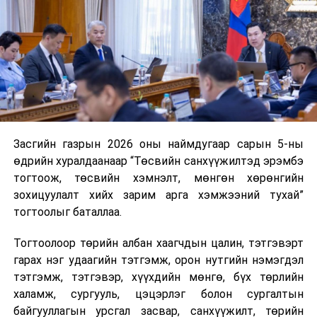
нэгжийг 375 мянга хүртэлх еврогоор торгох
боломжтой. Харин хэрэглэгч өөрөө зөвшөөрсөн,
эсвэл тухайн компанитай өмнө нь гэрээний
харилцаатай бөгөөд шинэ үйлчилгээ санал болгож
буй тохиолдолд хориг үйлчлэхгүй. Иргэд
зөвшөөрөлгүй дуудлагын талаар төрийн цахим
хуудсаар мэдээлэх боломжтой.
Засгийн газрын 2026 оны наймдугаар сарын 5-ны
Шинэ хууль Францын зах зээлд үйлчилдэг гадаадын
өдрийн хуралдаанаар “Төсвийн санхүүжилтэд эрэмбэ
дуудлагын төвүүдэд нөлөөлөхөөр байна. Тухайлбал,
тогтоож, төсвийн хэмнэлт, мөнгөн хөрөнгийн
Мароккогийн дуудлагын төвүүдийн орлогын 80 гаруй
зохицуулалт хийх зарим арга хэмжээний тухай”
хувь Францын зах зээлээс бүрддэг бөгөөд тус улсын
тогтоолыг баталлаа.
40–50 мянган ажлын байр эрсдэлд орж болзошгүйг
Мароккогийн хөдөлмөр эрхлэлтийн сайд мэдэгджээ.
Тогтоолоор төрийн албан хаагчдын цалин, тэтгэвэрт
гарах нэг удаагийн тэтгэмж, орон нутгийн нэмэгдэл
тэтгэмж, тэтгэвэр, хүүхдийн мөнгө, бүх төрлийн
халамж, сургууль, цэцэрлэг болон сургалтын
байгууллагын урсгал засвар, санхүүжилт, төрийн