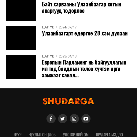
Байт харвааны Улаанбаатар хотын
аваргууд тодорлоо
ЦАГ ҮЕ
2024/07/17
Улаанбаатарт өдөртөө 28 хэм дулаан
ЦАГ ҮЕ
2023/04/18
Европын Парламент нь байгууллагын
ил тод байдлын төлөө хүчтэй арга
хэмжээг санал...
НҮҮР
ЧУХЛЫГ ОНЦЛОВ
УЛСТӨР НИЙГЭМ
ШУДАРГА МЭДЭЭ