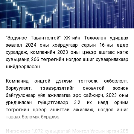
"Эрдэнэс Тавантолгой" ХК-ийн Төлөөлөн удирдах
зөвлөл 2024 оны хоёрдугаар сарын 16-ны өдөр
хуралдаж, компанийн 2023 оны цэвэр ашгаас нэгж
хувьцаанд 266 төгрөгийн ногдол ашиг хуваарилахаар
шийдвэрлэсэн.
Компанид онцгой дэглэм тогтоож, олборлолт,
борлуулалт, тээвэрлэлтийг оновчтой зохион
байгуулснаар үйл ажиллагаа эрс сайжирч, 2023 оны
урьдчилсан гүйцэтгэлээр 3.2 их наяд орчим
төгрөгийн цэвэр ашигтай ажиллаж, ногдол ашиг
тараах боломж бүрдлээ.
Ингэснээр 1,072 хувьцаатай Монгол Улсын иргэн 285