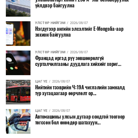
үйлдвэр байгуулна
салбар бүрдээ урсгал зардлыг 20 хувиар бууруулах,
нөхөн томилгоо хийхгүй байх, аялал, амралт, зугаалга,
хамт олны урлаг, спортын арга хэмжээг зохион
УЛСТӨР НИЙГЭМ
2026/08/07
байгуулахгүй байх, төрийн албанд шинэ орон тоо бий
Нэгдүгээр ангийн элсэлтийг E-Mongolia-аар
зохион байгуулна
болгохгүй байх, эрчим хүчний хэрэглээг хэмнэх, хурал,
сургалтыг цахим хэлбэрт шилжүүлэх, төрийн албан
хаагчдыг зарим өдрүүдэд цахимаар ажиллуулах арга
УЛСТӨР НИЙГЭМ
2026/08/07
хэмжээг үргэлжлүүлэхийг үүрэг болголоо.
Францад иргэд рүү зөвшөөрөлгүй
сурталчилгааны дуудлага хийхийг хориг...
Төсвийн сахилга бат сайжирч, эдийн засгийн нөхцөл
байдал хэвийн болсон тохиолдолд эдгээр
ЦАГ ҮЕ
2026/08/07
хязгаарлалтыг үе шаттайгаар сулруулах юм.
Нийтийн тээврийн Ч:19А чиглэлийн замналд
түр хугацаагаар өөрчлөлт ор...
ЦАГ ҮЕ
2026/08/07
Автомашины улсын дугаар сондгой тоогоор
төгссөн бол өнөөдөр шатахуун...