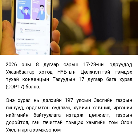
2026 оны 8 дугаар сарын 17-28-ны өдрүүдэд
Улаанбаатар хотод НҮБ-ын Цөлжилттэй тэмцэх
тухай конвенцын Талуудын 17 дугаар бага хурал
(COP17) болно.
Энэ хурал нь дэлхийн 197 улсын Засгийн газрын
гишүүд, эрдэмтэн судлаач, хувийн хэвшил, иргэний
нийгмийн байгууллага нэгдэж цөлжилт, газрын
доройтол, ган гачигтай тэмцэх хамгийн том Олон
Улсын арга хэмжээ юм.