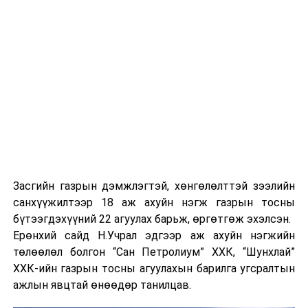
Засгийн газрын дэмжлэгтэй, хөнгөлөлттэй зээлийн
санхүүжилтээр 18 аж ахуйн нэгж газрын тосны
бүтээгдэхүүний 22 агуулах барьж, өргөтгөж эхэлсэн.
Ерөнхий сайд Н.Учрал эдгээр аж ахуйн нэгжийн
төлөөлөл болгон “Сан Петролиум” ХХК, “Шунхлай”
ХХК-ийн газрын тосны агуулахын барилга угсралтын
ажлын явцтай өнөөдөр танилцав.