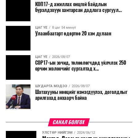
сөрөг нөлөөг даван туулахын төлөө бүх шатандаа
КОП17-д ажиллах онцгой байдлын
хичээн ажиллаж байна хэмээв.
бүрэлдэхүүн хамтарсан дадлага сургуул...
ЦАГ ҮЕ
8 цаг 54 минут
Улаанбаатарт өдөртөө 20 хэм дулаан
ЦАГ ҮЕ
2026/08/07
COP17-ын зочид, төлөөлөгчдөд үйлчлэх 250
орчим жолоочийг сургалтад х...
ШУДАРГА МЭДЭЭ
2026/08/07
Шатахууны нөөцийг нэмэгдүүлэх, доголдлыг
арилгахад анхаарч байна
САНАЛ БОЛГОХ
УЛСТӨР НИЙГЭМ
2024/06/12