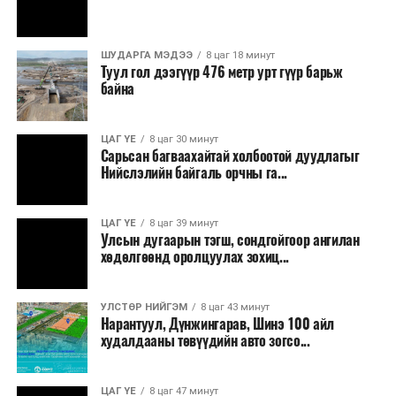
ШУДАРГА МЭДЭЭ
8 цаг 18 минут
Туул гол дээгүүр 476 метр урт гүүр барьж
байна
ЦАГ ҮЕ
8 цаг 30 минут
Сарьсан багваахайтай холбоотой дуудлагыг
Ерөнхий сайд хэлсэн үгэндээ, Манай Засгийн газар 33
Нийслэлийн байгаль орчны га...
жилийн дараа анх удаа 22 шатахууны нөөц сав барих
ажил эхлүүлсэн. Мөн хоёр жил гацсан Газрын тос
ЦАГ ҮЕ
8 цаг 39 минут
боловсруулах үйлдвэрийн ажлыг гацаанаас гаргалаа.
Улсын дугаарын тэгш, сондгойгоор ангилан
Үр дүнд нь 20 хувийн гүйцэтгэлтэй гацсан
хөдөлгөөнд оролцуулах зохиц...
үйлдвэрийн бүтээн байгуулалт 60 хувьд хүрч
үргэлжилж байна. 30 жил гацсан газрын тос
УЛСТӨР НИЙГЭМ
8 цаг 43 минут
нийлүүлэх, эрэл хайгуулын ажлыг эхлүүллээ. 14
Нарантуул, Дүнжингарав, Шинэ 100 айл
байршилд Олон улсын нээлттэй сонгон шалгаруулалт
худалдааны төвүүдийн авто зогсо...
зарласан. Засгийн газар үнийн өсөлтийн эсрэг, дэлхий
дахины нөхцөл байдлаас хамаарч эх орондоо үүсэх
ЦАГ ҮЕ
8 цаг 47 минут