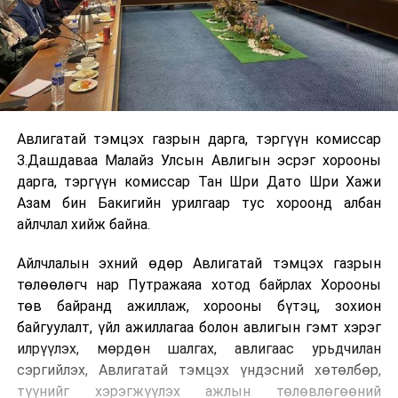
Авлигатай тэмцэх газрын дарга, тэргүүн комиссар
З.Дашдаваа Малайз Улсын Авлигын эсрэг хорооны
дарга, тэргүүн комиссар Тан Шри Дато Шри Хажи
Азам бин Бакигийн урилгаар тус хороонд албан
айлчлал хийж байна.
Айлчлалын эхний өдөр Авлигатай тэмцэх газрын
төлөөлөгч нар Путражаяа хотод байрлах Хорооны
төв байранд ажиллаж, хорооны бүтэц, зохион
байгуулалт, үйл ажиллагаа болон авлигын гэмт хэрэг
илрүүлэх, мөрдөн шалгах, авлигаас урьдчилан
сэргийлэх, Авлигатай тэмцэх үндэсний хөтөлбөр,
түүнийг хэрэгжүүлэх ажлын төлөвлөгөөний