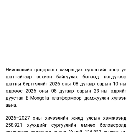
ажиллагаа чухал болохыг тэмдэглэв.
“Сан Петролиум” ХХК нь Сонгинохайрхан дүүргийн 20
дугаар хороонд 16,000м³ үүнээс 8000м3-ийн
багтаамжтай савыг өөрийн хөрөнгө оруулалтаар
барьж байна. Үлдсэн 8000м3 агуулахын нийт хөрөнгө
оруулалтын хэмжээ нь 10.0 тэрбум төгрөг бөгөөд
жилийн есөн хувийн хүүтэй хөнгөлөлттэй зээлийн
хүрээнд 10.0 тэрбум төгрөгийн санхүүжилт
Нийслэлийн цэцэрлэгт хамрагдах хүсэлтийг хоёр үе
арилжааны банкнаас авчээ. Газрын тосны
шаттайгаар зохион байгуулах бөгөөд нэгдүгээр
бүтээгдэхүүний агуулахын барилга угсралтын ажлын
шатны бүртгэлийг 2026 оны 08 дугаар сарын 10-ны
гүйцэтгэл 95 хувьтай байгаа бөгөөд 2026 оны
өдрөөс 2026 оны 08 дугаар сарын 23-ны өдрийг
наймдугаар сарын 20-ны дотор бүрэн дуусгаж,
дуустал E-Mongolia платформоор дамжуулан хүлээн
ашиглалтад оруулах гэж байна. Эдгээр агуулах
авна.
ашиглалтад орсноор Улаанбаатар хотын АИ-92-ийн
хэрэглээний 13 хоногийн хэрэгцээг бүрэн хангах юм.
2026–2027 оны хичээлийн жилд улсын хэмжээнд
Ерөнхий сайд тус агуулахыг ашиглалтад хүлээн
258,921 хүүхдийг сургуулийн өмнөх боловсролд
авахад зөвшөөрлийн саад бэрхшээл учруулахгүй