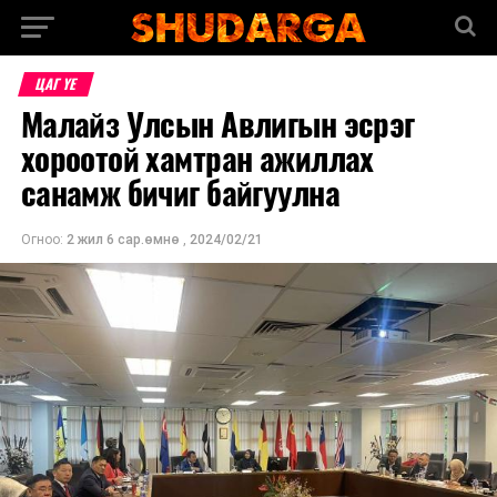
ЦАГ ҮЕ
Малайз Улсын Авлигын эсрэг
хороотой хамтран ажиллах
санамж бичиг байгуулна
Огноо:
2 жил 6 сар.өмнө
,
2024/02/21