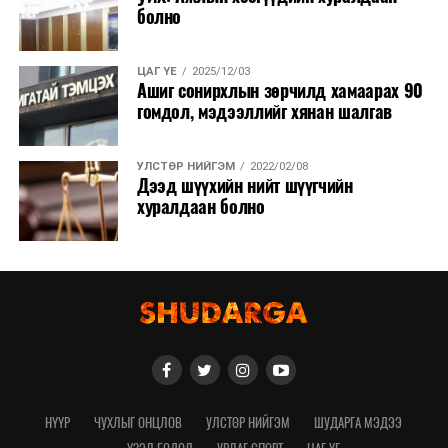
болно
ЦАГ ҮЕ
2025/12/03
Ашиг сонирхлын зөрчилд хамаарах 90
гомдол, мэдээллийг хянан шалгав
УЛСТӨР НИЙГЭМ
2022/02/08
Дээд шүүхийн нийт шүүгчийн
хуралдаан болно
НҮҮР
ЧУХЛЫГ ОНЦЛОВ
УЛСТӨР НИЙГЭМ
ШУДАРГА МЭДЭЭ