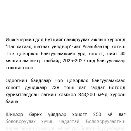
ажиллагааны чиглэлээр жолооч нарыг сургалт, арга
зүйгээр хангаж байна.
Мөн зам тээврийн осол, саатал болон бусад эрсдэл,
онцгой нөхцөл үүссэн үед авах арга хэмжээ, ачаалал
ихтэй нөхцөлд тайван, зөв, шуурхай шийдвэр гаргах,
Инженерийн дэд бүтцийг сайжруулах ажлын хүрээнд
өдөр тутмын ажлын бэлэн байдлыг хангах зэрэг
“Лаг хатаах, шатаах үйлдвэр”-ийг Улаанбаатар хотын
практик ур чадварыг сургалтын хөтөлбөрт тусгажээ.
Төв цэвэрлэх байгууламжийн урд хэсэгт, нийт 40
мянган ам метр талбайд 2025-2027 онд байгуулахаар
Сургалтыг танилцуулах лекц, асуулт-хариулт,
төлөвлөжээ.
жишээнд суурилсан сургалт, багаар ажиллах дасгал,
маршрут болон тээвэрлэлтийн урсгалын зураглалтай
Одоогийн байдлаар Төв цэвэрлэх байгууламжаас
танилцах, онцгой нөхцөлд ажиллах дадлага зэрэг
хоногт дунджаар 238 тонн лаг гардаг бөгөөд
онол, практик хосолсон хэлбэрээр зохион байгуулж
хуримтлагдсан лагийн хэмжээ 843,200 м³-д хүрсэн
байна.
байна.
Сургалтын үеэр COP17 олон улсын бага хурлыг
Шинээр барих үйлдвэр хоногт 250 м³ лаг
зохион байгуулах Үндэсний хорооны Ажлын алба,
боловсруулах хүчин чадалтай. Боловсруулалтын
Нийслэлийн тээврийн газар, Автотээврийн үндэсний
дараа лагийн хэмжээг 5-6 м³ үнс болгон бууруулахаар
төв болон Тээврийн цагдаагийн албаны холбогдох