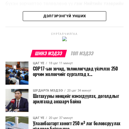
эзлэхүүнийг бууруулахын зэрэгцээ эрчим хүч
бүхэн зорчилтоо төлөвлөнө үү
гэж Нийтийн тээврийн
үйлдвэрлэх, нөөцийг дахин ашиглах чиглэлээр олон
бодлогын газраас мэдээллээ.
улсад өргөн ашиглаж байна.
ДЭЛГЭРЭНГҮЙ УНШИХ
СУРТАЛЧИЛГАА
ШИНЭ МЭДЭЭ
ТОП МЭДЭЭ
ЦАГ ҮЕ
18 цаг 11 минут
COP17-ын зочид, төлөөлөгчдөд үйлчлэх 250
орчим жолоочийг сургалтад х...
ШУДАРГА МЭДЭЭ
20 цаг 34 минут
Шатахууны нөөцийг нэмэгдүүлэх, доголдлыг
арилгахад анхаарч байна
ЦАГ ҮЕ
20 цаг 37 минут
Улаанбаатарт хоногт 250 м³ лаг боловсруулах
үйлдвэр байгуулна