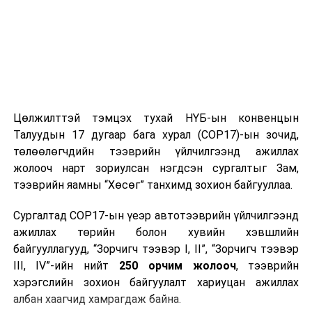
болж байна.
Үзэсгэлэн худалдааны үеэр харилцагчид байгальд
ээлтэй, сүүлийн үеийн, дэвшилтэт технологиудтай
танилцан, ногоон зээлүүдийг газар дээр нь судлуулан
дараах бүтээгдэхүүнүүдийг авах боломж бүрдэх юм.
Үүнд:
Цөлжилттэй тэмцэх тухай НҮБ-ын конвенцын
Талуудын 17 дугаар бага хурал (COP17)-ын зочид,
Сэргээгдэх эрчим хүчний тоног төхөөрөмж;
төлөөлөгчдийн тээврийн үйлчилгээнд ажиллах
Эко бохирын систем, дулаалгын материал;
жолооч нарт зориулсан нэгдсэн сургалтыг Зам,
тээврийн яамны “Хөсөг” танхимд зохион байгууллаа.
Эко тээврийн хэрэгсэл;
Эрчим хүчний хэмнэлттэй амины орон сууц;
Сургалтад COP17-ын үеэр автотээврийн үйлчилгээнд
ажиллах төрийн болон хувийн хэвшлийн
Эрчим хүчний хэмнэлттэй цахилгаан бараа;
байгууллагууд, “Зорчигч тээвэр I, II”, “Зорчигч тээвэр
Хэзээ: 2025 оны 04-р сарын 17-23-ныг дуустал өдөр
III, IV”-ийн нийт
250 орчим жолооч
, тээврийн
бүр 11:00-20:00 цагт
хэрэгслийн зохион байгуулалт хариуцан ажиллах
албан хаагчид хамрагдаж байна.
Хаана: МҮЭСТО