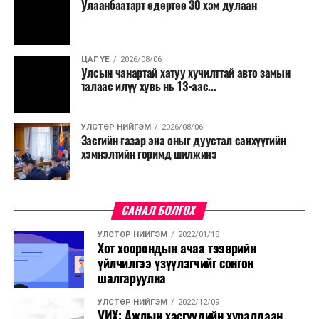
Улаанбаатарт өдөртөө 30 хэм дулаан
ЦАГ ҮЕ
2026/08/06
Улсын чанартай хатуу хучилттай авто замын
талаас илүү хувь нь 13-аас...
УЛСТӨР НИЙГЭМ
2026/08/06
Засгийн газар энэ оныг дуустал санхүүгийн
хэмнэлтийн горимд шилжинэ
САНАЛ БОЛГОХ
УЛСТӨР НИЙГЭМ
2022/01/18
Хот хоорондын ачаа тээврийн
үйлчилгээ үзүүлэгчийг сонгон
шалгаруулна
УЛСТӨР НИЙГЭМ
2022/12/09
УИХ: Ажлын хэсгүүдийн хуралдаан