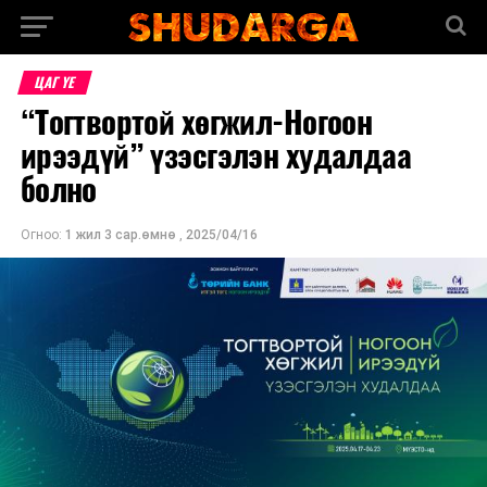
ЦАГ ҮЕ
“Тогтвортой хөгжил-Ногоон
ирээдүй” үзэсгэлэн худалдаа
болно
Огноо:
1 жил 3 сар.өмнө
,
2025/04/16