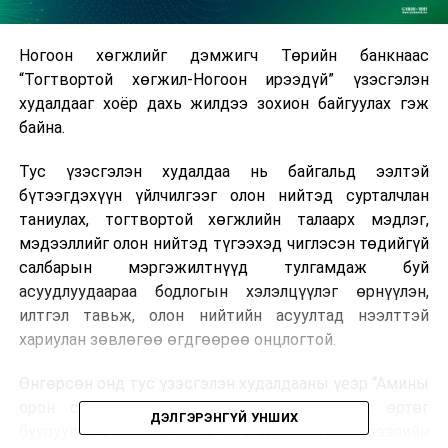
Ногоон хөгжлийг дэмжигч Төрийн банкнаас
“Тогтвортой хөгжил-Ногоон ирээдүй” үзэсгэлэн
худалдааг хоёр дахь жилдээ зохион байгуулах гэж
байна.
Тус үзэсгэлэн худалдаа нь байгальд ээлтэй
бүтээгдэхүүн үйлчилгээг олон нийтэд сурталчлан
таниулах, тогтвортой хөгжлийн талаарх мэдлэг,
мэдээллийг олон нийтэд түгээхэд чиглэсэн төдийгүй
салбарын мэргэжилтнүүд тулгамдаж буй
асуудлуудаараа бодлогын хэлэлцүүлэг өрнүүлэн,
илтгэл тавьж, олон нийтийн асуултад нээлттэй
хариулан зөвлөгөө өгдгөөрөө онцлогтой.
Өнгөрсөн онд тус үзэсгэлэн худалдааны үеэр “Амины
орон сууцны шинэ технологийн шийдэл, өртөг
ДЭЛГЭРЭНГҮЙ УНШИХ
бууруулах боломж, чанар стандарт, ногоон зээлийн