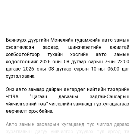
эзлэхүүн нь 90 хүртэл хувиар буурч, бактери, вирус
болон бусад өвчин үүсгэгч бичил биетнийг устгах
боломжтой.
Түүнчлэн шаталтын явцад үүсэх дулааныг цахилгаан
болон дулааны эрчим хүч үйлдвэрлэхэд ашиглаж
Баянзүрх дүүргийн Монелийн гудамжийн авто замын
болдог. Зарим технологийн хувьд шаталтын дараа
хэсэгчилсэн засвар, шинэчлэлтийн ажилтай
үлдэх үнснээс фосфор зэрэг ашигт эрдсийг сэргээн
холбоотойгоор тухайн хэсгийн авто замын
авах боломжтой аж.
хөдөлгөөнийг 2026 оны 08 дугаар сарын 7-ны 23:00
цагаас 2026 оны 08 дугаар сарын 10-ны 06:00 цаг
Япон, Герман, Швейцар, Нидерланд, Өмнөд Солонгос
хүртэл хаана.
зэрэг улс лаг хатаах, шатаах технологийг ашиглаж
байна. Тухайлбал, Германд лаг шатаах үйлдвэрээс
Энэ авто замаар дайран өнгөрдөг нийтийн тээврийн
гарсан үнснээс фосфор сэргээн авах технологи
Ч:19А “Цагаан давааны задгай-Сансарын
ашигладаг бол Нидерландад төвлөрсөн лаг
үйлчилгээний төв” чиглэлийн замналд түр хугацаагаар
боловсруулах үйлдвэрүүдээр дулаан, цахилгаан
өөрчлөлт орж байна.
эрчим хүч үйлдвэрлэдэг.
Авто замын засварын хугацаанд тус чиглэл дараах
Ийнхүү лаг хатаах, шатаах технологийг лагийн
зураглалын дагуу үйлчилгээ үзүүлэх тул иргэд та