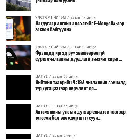
УЛСТӨР НИЙГЭМ
22 цаг 47 минут
Нэгдүгээр ангийн элсэлтийг E-Mongolia-аар
зохион байгуулна
УЛСТӨР НИЙГЭМ
22 цаг 52 минут
Францад иргэд рүү зөвшөөрөлгүй
сурталчилгааны дуудлага хийхийг хориг...
ЦАГ ҮЕ
22 цаг 56 минут
Нийтийн тээврийн Ч:19А чиглэлийн замналд
түр хугацаагаар өөрчлөлт ор...
ЦАГ ҮЕ
22 цаг 58 минут
Автомашины улсын дугаар сондгой тоогоор
төгссөн бол өнөөдөр шатахуун...
ЦАГ ҮЕ
23 цаг 2 минут