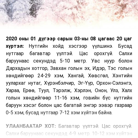
2020 оны 01 дүгээр сарын 03-ны 08 цагаас 20 цаг
хүртэл:
Нутгийн хойд хэсгээр үүлшинэ. Бусад
нутгаар багавтар үүлтэй. Цас орохгүй. Салхи
баруунаас секундэд 5-10 метр. Увс нуур болон
Дархадын хотгор, Завхан голын эх, Идэр, Тэс голын
хөндийгөөр 24-29 хэм, Хангай, Хөвсгөл, Хэнтийн
уулархаг нутаг, Хүрэнбэлчир, Эг-Үүр, Орхон-Сэлэнгэ,
Хараа, Ерөө, Туул, Тэрэлж, Хэрлэн, Онон, Улз, Халх
голын хөндийгөөр 11-16 хэм, говийн бүс нутгийн
баруун хэсэг болон цас багатай энгэр ээвэр газраар
0-5 хэм, бусад нутгаар 7-12 хэм хүйтэн байна.
УЛААНБААТАР ХОТ:
Багавтар үүлтэй. Цас орохгүй.
Салхи баруунаас секундэд 4-9 метр. 10-12 хэм хүйтэн