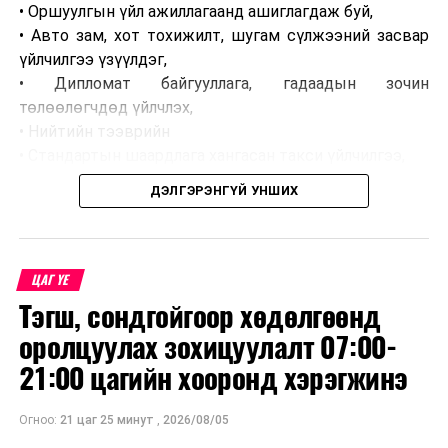
• Оршуулгын үйл ажиллагаанд ашиглагдаж буй,
• Авто зам, хот тохижилт, шугам сүлжээний засвар
үйлчилгээ үзүүлдэг,
• Дипломат байгууллага, гадаадын зочин
төлөөлөгчдөд үйлчлэх,
• Нийтийн тээврийн
• Стандартын шаардлага хангасан такси үйлчилгээ,
• Сургууль, цэцэрлэг, байгууллагын ажилчдын тээвэр,
ДЭЛГЭРЭНГҮЙ УНШИХ
• Таних тэмдэг бүхий хэвлэл мэдээллийн
байгууллагын тээврийн хэрэгсэл хамаарахгүй.
ЦАГ ҮЕ
Тэгш, сондгойгоор хөдөлгөөнд
оролцуулах зохицуулалт 07:00-
21:00 цагийн хооронд хэрэгжинэ
Огноо:
21 цаг 25 минут
,
2026/08/05